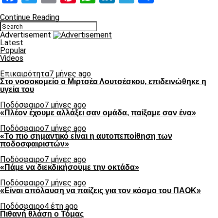
Continue Reading
Advertisement
Latest
Popular
Videos
Επικαιρότητα
7 μήνες ago
Στο νοσοκομείο ο Μιρτσέα Λουτσέσκου, επιδεινώθηκε η
υγεία του
Ποδόσφαιρο
7 μήνες ago
«Πλέον έχουμε αλλάξει σαν ομάδα, παίξαμε σαν ένα»
Ποδόσφαιρο
7 μήνες ago
«Το πιο σημαντικό είναι η αυτοπεποίθηση των
ποδοσφαιριστών»
Ποδόσφαιρο
7 μήνες ago
«Πάμε να διεκδικήσουμε την οκτάδα»
Ποδόσφαιρο
7 μήνες ago
«Είναι απόλαυση να παίζεις για τον κόσμο του ΠΑΟΚ»
Ποδόσφαιρο
4 έτη ago
Πιθανή θλάση ο Τόμας