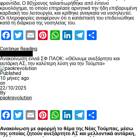
φροντίδα. Ο 80χρονος ταλαιπωρήθηκε από έντονο
κρυολόγημα, το οποίο επηρέασε αρνητικά την ήδη επιβαρυμένη
καρδιακή του λειτουργία, και κρίθηκε αναγκαία να νοσηλευτεί.
Οι πληροφορίες αναφέρουν ότι η κατάστασή του επιδεινώθηκε
κατά τη διάρκεια της νοσηλείας του.
Facebook
Twitter
Email
Pinterest
WhatsApp
LinkedIn
Telegram
Μοιραστ
Continue Reading
Επικαιρότητα
Ανακοίνωση εννιά ΣΦ ΠΑΟΚ: «Θέλουμε ανεξάρτητο και
αυτάρκη ΑΣ, την καλύτερη λύση για την Τούμπα»
Published
10 μήνες ago
on
22/10/2025
By
paokrevolution
Facebook
Twitter
Email
Pinterest
WhatsApp
LinkedIn
Telegram
Μοιραστ
Ανακοίνωση με αφορμή το θέμα της Νέας Τούμπας, μέσω
της οποίας ζητούν ανεξάρτητο ΑΣ και μελλοντικά αυτάρκη,