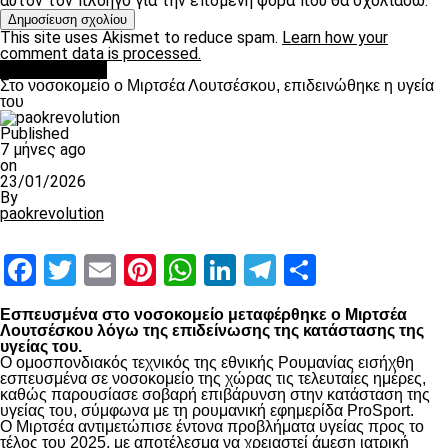
αυτόν τον πλοηγό για την επόμενη φορά που θα σχολιάσω.
This site uses Akismet to reduce spam.
Learn how your
comment data is processed.
Επικαιρότητα
Στο νοσοκομείο ο Μιρτσέα Λουτσέσκου, επιδεινώθηκε η υγεία
του
Published
7 μήνες ago
on
23/01/2026
By
paokrevolution
Facebook
Twitter
Email
Pinterest
WhatsApp
LinkedIn
Telegram
Μοιραστ
Εσπευσμένα στο νοσοκομείο μεταφέρθηκε ο Μιρτσέα
Λουτσέσκου λόγω της επιδείνωσης της κατάστασης της
υγείας του.
Ο ομοσπονδιακός τεχνικός της εθνικής Ρουμανίας εισήχθη
εσπευσμένα σε νοσοκομείο της χώρας τις τελευταίες ημέρες,
καθώς παρουσίασε σοβαρή επιβάρυνση στην κατάσταση της
υγείας του, σύμφωνα με τη ρουμανική εφημερίδα ProSport.
Ο Μιρτσέα αντιμετώπισε έντονα προβλήματα υγείας προς το
τέλος του 2025, με αποτέλεσμα να χρειαστεί άμεση ιατρική