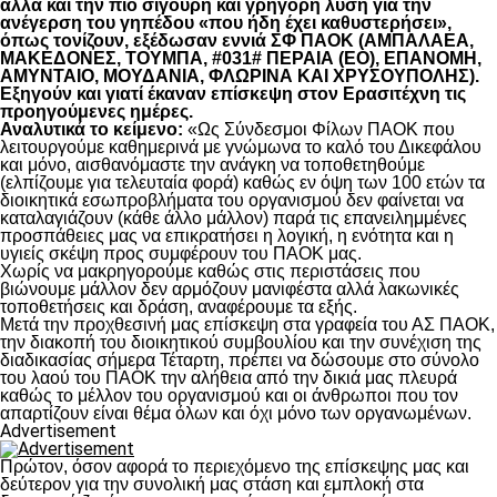
αλλά και την πιο σίγουρη και γρήγορη λύση για την
ανέγερση του γηπέδου «που ήδη έχει καθυστερήσει»,
όπως τονίζουν, εξέδωσαν εννιά ΣΦ ΠΑΟΚ (ΑΜΠΑΛΑΕΑ,
ΜΑΚΕΔΟΝΕΣ, ΤΟΥΜΠΑ, #031# ΠΕΡΑΙΑ (ΕΟ), ΕΠΑΝΟΜΗ,
ΑΜΥΝΤΑΙΟ, ΜΟΥΔΑΝΙΑ, ΦΛΩΡΙΝΑ ΚΑΙ ΧΡΥΣΟΥΠΟΛΗΣ).
Εξηγούν και γιατί έκαναν επίσκεψη στον Ερασιτέχνη τις
προηγούμενες ημέρες.
Αναλυτικά το κείμενο:
«Ως Σύνδεσμοι Φίλων ΠΑΟΚ που
λειτουργούμε καθημερινά με γνώμωνα το καλό του Δικεφάλου
και μόνο, αισθανόμαστε την ανάγκη να τοποθετηθούμε
(ελπίζουμε για τελευταία φορά) καθώς εν όψη των 100 ετών τα
διοικητικά εσωπροβλήματα του οργανισμού δεν φαίνεται να
καταλαγιάζουν (κάθε άλλο μάλλον) παρά τις επανειλημμένες
προσπάθειες μας να επικρατήσει η λογική, η ενότητα και η
υγιείς σκέψη προς συμφέρουν του ΠΑΟΚ μας.
Χωρίς να μακρηγορούμε καθώς στις περιστάσεις που
βιώνουμε μάλλον δεν αρμόζουν μανιφέστα αλλά λακωνικές
τοποθετήσεις και δράση, αναφέρουμε τα εξής.
Μετά την προχθεσινή μας επίσκεψη στα γραφεία του ΑΣ ΠΑΟΚ,
την διακοπή του διοικητικού συμβουλίου και την συνέχιση της
διαδικασίας σήμερα Τέταρτη, πρέπει να δώσουμε στο σύνολο
του λαού του ΠΑΟΚ την αλήθεια από την δικιά μας πλευρά
καθώς το μέλλον του οργανισμού και οι άνθρωποι που τον
απαρτίζουν είναι θέμα όλων και όχι μόνο των οργανωμένων.
Advertisement
Πρώτον, όσον αφορά το περιεχόμενο της επίσκεψης μας και
δεύτερον για την συνολική μας στάση και εμπλοκή στα