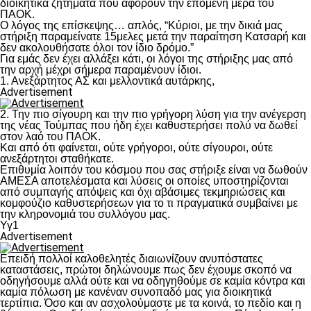
διοικητικά ζητήματα που αφορούν την επόμενη μέρα του
ΠΑΟΚ.
Ο λόγος της επίσκεψης… απλός, “Κύριοι, με την δικιά μας
στήριξη παραμείνατε 15μελες μετά την παραίτηση Κατσαρή και
δεν ακολουθήσατε όλοι τον ίδιο δρόμο.”
Για εμάς δεν έχει αλλάξει κάτι, οι λόγοι της στήριξης μας από
την αρχή μέχρι σήμερα παραμένουν ίδιοι.
1. Ανεξάρτητος ΑΣ και μελλοντικά αυτάρκης,
Advertisement
2. Την πιο σίγουρη και την πιο γρήγορη λύση για την ανέγερση
της νέας Τούμπας που ήδη έχει καθυστερήσει πολύ να δωθεί
στον λαό του ΠΑΟΚ.
Και από ότι φαίνεται, ούτε γρήγοροι, ούτε σίγουροι, ούτε
ανεξάρτητοι σταθήκατε.
Επιθυμία λοιπόν του κόσμου που σας στήριξε είναι να δωθούν
ΑΜΕΣΑ αποτελέσματα και λύσεις οι οποίες υποστηρίζονται
από συμπαγής απόψεις και όχι αβάσιμες τεκμηριώσεις και
κομφούζιο καθυστερήσεων για το τι πραγματικά συμβαίνει με
την κληρονομιά του συλλόγου μας.
Υγ1
Advertisement
Επειδή πολλοί καλοθελητές διαιωνίζουν ανυπόστατες
καταστάσεις, πρώτοι δηλώνουμε πως δεν έχουμε σκοπό να
οδηγήσουμε αλλά ούτε και να οδηγηθούμε σε καμία κόντρα και
καμία πόλωση με κανέναν συνοπαδό μας για διοικητικά
τερτίπια. Όσο και αν ασχολούμαστε με τα κοινά, το πεδίο και η