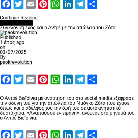
Facebook
Twitter
Email
Pinterest
WhatsApp
LinkedIn
Telegram
Μοιραστ
Continue Reading
Επικαιρότητα
Συγκλονισμένος και ο Αντρέ με την απώλεια του Ζότα
Published
1 έτος ago
on
03/07/2025
By
paokrevolution
Facebook
Twitter
Email
Pinterest
WhatsApp
LinkedIn
Telegram
Μοιραστ
Ο Αντρέ Βιεϊρίνια με ανάρτηση του στα social media εξέφρασε
την οδύνη του για την απώλεια του Ντιόγκο Ζότα που έχασε
όπως και ο αδελφός του την ζωή του σε αυτοκινητιστικό
δυστύχημα. «Αναπαύσου εν ειρήνη», ανέφερε στο μήνυμά του
ο Αντρέ Βιεϊρίνια.
Facebook
Twitter
Email
Pinterest
WhatsApp
LinkedIn
Telegram
Μοιραστ