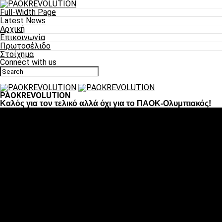
Full-Width Page
Latest News
Αρχική
Επικοινωνία
Πρωτοσέλιδο
Στοίχημα
Connect with us
PAOKREVOLUTION
Καλός για τον τελικό αλλά όχι για το ΠΑΟΚ-Ολυμπιακός!
Ποδόσφαιρο
«Πλέον έχουμε αλλάξει σαν ομάδα, παίξαμε σαν ένα»
«Το πιο σημαντικό είναι η αυτοπεποίθηση των
ποδοσφαιριστών»
«Πάμε να διεκδικήσουμε την οκτάδα»
«Είναι απόλαυση να παίζεις για τον κόσμο του ΠΑΟΚ»
«Θα τα δώσουμε όλα κόντρα στη Λιόν για την οκτάδα»
Μπάσκετ