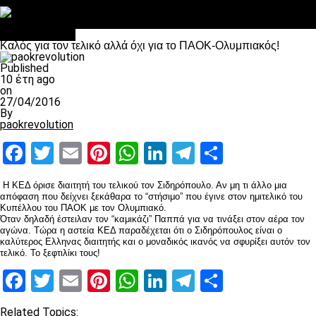
Στο OPEN τα προκριματικά, στη NOVA τα του πρωταθλήματος
Σαν σήμερα: Οταν “έφυγε” ο Λόραντ
Επικαιρότητα
Καλός για τον τελικό αλλά όχι για το ΠΑΟΚ-Ολυμπιακός!
Published
10 έτη ago
on
27/04/2016
By
paokrevolution
Facebook
Twitter
Email
Pinterest
WhatsApp
LinkedIn
Telegram
Μοιραστ
Η ΚΕΔ όρισε διαιτητή του τελικού τον Σιδηρόπουλο. Αν μη τι άλλο μια
απόφαση που δείχνει ξεκάθαρα το “στήσιμο” που έγινε στον ημιτελικό του
Κυπέλλου του ΠΑΟΚ με τον Ολυμπιακό.
Όταν δηλαδή έστειλαν τον “καμικάζι” Παππά για να τινάξει στον αέρα τον
αγώνα. Τώρα η αστεία ΚΕΔ παραδέχεται ότι ο Σιδηρόπουλος είναι ο
καλύτερος Ελληνας διαιτητής και ο μοναδικός ικανός να σφυρίξει αυτόν τον
τελικό. Το ξεφτιλίκι τους!
Facebook
Twitter
Email
Pinterest
WhatsApp
LinkedIn
Telegram
Μοιραστ
Related Topics: