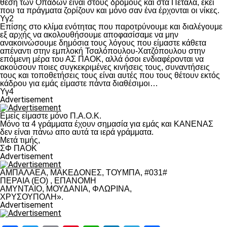
θέση των Οπαδών είναι στους δρόμους και στα Πέταλα, εκεί
που τα πράγματα ζορίζουν και μόνο σαν ένα έρχονται οι νίκες.
Υγ2
Επίσης στο κλίμα ενότητας που παροτρύνουμε και διαλέγουμε
εξ αρχής να ακολουθήσουμε αποφασίσαμε να μην
ανακοινώσουμε δημόσια τους λόγους που είμαστε κάθετα
απέναντι στην εμπλοκή Τσαλόπουλου-Χατζόπουλου στην
επόμενη μέρα του ΑΣ ΠΑΟΚ, αλλά όσοι ενδιαφέρονται να
ακούσουν ποιες συγκεκριμένες κινήσεις τους, συναντήσεις
τους και τοποθετήσεις τους είναι αυτές που τους θέτουν εκτός
κάδρου για εμάς είμαστε πάντα διαθέσιμοι…
Υγ4
Advertisement
Εμείς είμαστε μόνο Π.Α.Ο.Κ.
Μόνο τα 4 γράμματα έχουν σημασία για εμάς και ΚΑΝΕΝΑΣ
δεν είναι πάνω απο αυτά τα ιερά γράμματα.
Μετά τιμής,
ΣΦ ΠΑΟΚ
Advertisement
ΑΜΠΑΛΑΕΑ, ΜΑΚΕΔΟΝΕΣ, ΤΟΥΜΠΑ, #031#
ΠΕΡΑΙΑ (ΕΟ) , ΕΠΑΝΟΜΗ
ΑΜΥΝΤΑΙΟ, ΜΟΥΔΑΝΙΑ, ΦΛΩΡΙΝΑ,
ΧΡΥΣΟΥΠΟΛΗ».
Advertisement