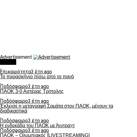
Advertisement
Τάσεις
Επικαιρότητα
3 έτη ago
Το παρασκήνιο πίσω από το πανό
Ποδόσφαιρο
3 έτη ago
ΠΑΟΚ 3-0 Αστέρας Τρίπολης
Ποδόσφαιρο
3 έτη ago
Έκλεισε η μεταγραφή Σαμάτα στον ΠΑΟΚ, μένουν τα
διαδικαστικά
Ποδόσφαιρο
3 έτη ago
Η ενδεκάδα του ΠΑΟΚ με Άιντραχτ
Ποδόσφαιρο
3 έτη ago
ΠΑΟΚ – Ολυμπιακός [LIVESTREAMING]