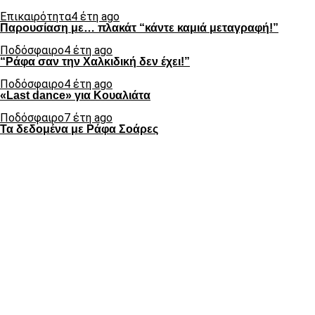
Επικαιρότητα
4 έτη ago
Παρουσίαση με… πλακάτ “κάντε καμιά μεταγραφή!”
Ποδόσφαιρο
4 έτη ago
“Ράφα σαν την Χαλκιδική δεν έχει!”
Ποδόσφαιρο
4 έτη ago
«Last dance» για Κουαλιάτα
Ποδόσφαιρο
7 έτη ago
Τα δεδομένα με Ράφα Σοάρες