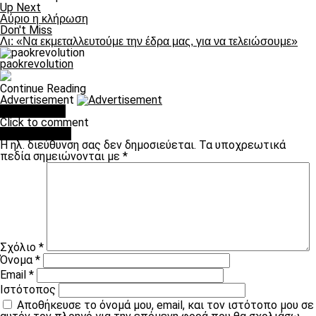
Up Next
Αύριο η κλήρωση
Don't Miss
Λι: «Να εκμεταλλευτούμε την έδρα μας, για να τελειώσουμε»
paokrevolution
Continue Reading
Advertisement
You may like
Click to comment
Leave a Reply
Η ηλ. διεύθυνση σας δεν δημοσιεύεται.
Τα υποχρεωτικά
πεδία σημειώνονται με
*
Σχόλιο
*
Όνομα
*
Email
*
Ιστότοπος
Αποθήκευσε το όνομά μου, email, και τον ιστότοπο μου σε