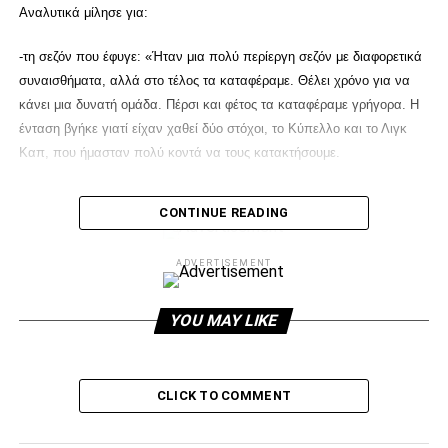
Αναλυτικά μίλησε για:
-τη σεζόν που έφυγε: «Ήταν μια πολύ περίεργη σεζόν με διαφορετικά
συναισθήματα, αλλά στο τέλος τα καταφέραμε. Θέλει χρόνο για να
κάνει μια δυνατή ομάδα. Πέρσι και φέτος τα καταφέραμε γρήγορα. Η
ένταση βγήκε γιατί είχαν χαθεί δύο στόχοι, το Κύπελλο και το Λιγκ
Καπ, που ήμασταν πολύ κοντά να τους κατακτήσουμε.
CONTINUE READING
ADVERTISEMENT
ADVERTISEMENT
-τον πόλεμο που δέχθηκε μέσα από την ομάδα του ΠΑΟΚ: «Σε όλες
YOU MAY LIKE
τις ομάδας υπάρχουν δυσκολίες, αλλά πάντα προσπαθούμε να τα
λύσουμε».
CLICK TO COMMENT
-τους λόγους που πέρσι έφυγε από τον ΠΑΟΚ: «Δεν ζήτησα κάτι
παράλογο. Γνωρίζω πολύ καλά την οικονομική κατάσταση των