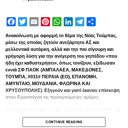
paokrevolution
Facebook
Twitter
Email
Pinterest
WhatsApp
LinkedIn
Telegram
Μοιρασ
Ανακοίνωση με αφορμή το θέμα της Νέας Τούμπας,
μέσω της οποίας ζητούν ανεξάρτητο ΑΣ και
μελλοντικά αυτάρκη, αλλά και την πιο σίγουρη και
γρήγορη λύση για την ανέγερση του γηπέδου «που
ήδη έχει καθυστερήσει», όπως τονίζουν, εξέδωσαν
εννιά ΣΦ ΠΑΟΚ (ΑΜΠΑΛΑΕΑ, ΜΑΚΕΔΟΝΕΣ,
ΤΟΥΜΠΑ, #031# ΠΕΡΑΙΑ (ΕΟ), ΕΠΑΝΟΜΗ,
ΑΜΥΝΤΑΙΟ, ΜΟΥΔΑΝΙΑ, ΦΛΩΡΙΝΑ ΚΑΙ
ΧΡΥΣΟΥΠΟΛΗΣ). Εξηγούν και γιατί έκαναν επίσκεψη
στον Ερασιτέχνη τις προηγούμενες ημέρες.
Αναλυτικά το κείμενο:
«Ως Σύνδεσμοι Φίλων ΠΑΟΚ που
λειτουργούμε καθημερινά με γνώμωνα το καλό του
CONTINUE READING
Δικεφάλου και μόνο, αισθανόμαστε την ανάγκη να