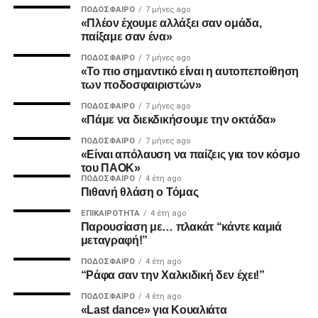
ΠΟΔΌΣΦΑΙΡΟ
7 μήνες ago
ADVERTISEMENT
«Πλέον έχουμε αλλάξει σαν ομάδα,
παίξαμε σαν ένα»
ΠΟΔΌΣΦΑΙΡΟ
7 μήνες ago
«Το πιο σημαντικό είναι η αυτοπεποίθηση
2. Την πιο σίγουρη και την πιο γρήγορη λύση για την
των ποδοσφαιριστών»
ανέγερση της νέας Τούμπας που ήδη έχει καθυστερήσει
ΠΟΔΌΣΦΑΙΡΟ
7 μήνες ago
πολύ να δωθεί στον λαό του ΠΑΟΚ.
«Πάμε να διεκδικήσουμε την οκτάδα»
ΠΟΔΌΣΦΑΙΡΟ
7 μήνες ago
Και από ότι φαίνεται, ούτε γρήγοροι, ούτε σίγουροι, ούτε
«Είναι απόλαυση να παίζεις για τον κόσμο
ανεξάρτητοι σταθήκατε.
του ΠΑΟΚ»
ΠΟΔΌΣΦΑΙΡΟ
4 έτη ago
Πιθανή θλάση ο Τόμας
Επιθυμία λοιπόν του κόσμου που σας στήριξε είναι να
δωθούν ΑΜΕΣΑ αποτελέσματα και λύσεις οι οποίες
ΕΠΙΚΑΙΡΌΤΗΤΑ
4 έτη ago
Παρουσίαση με… πλακάτ “κάντε καμιά
υποστηρίζονται από συμπαγής απόψεις και όχι αβάσιμες
μεταγραφή!”
τεκμηριώσεις και κομφούζιο καθυστερήσεων για το τι
πραγματικά συμβαίνει με την κληρονομιά του συλλόγου
ΠΟΔΌΣΦΑΙΡΟ
4 έτη ago
“Ράφα σαν την Χαλκιδική δεν έχει!”
μας.
ΠΟΔΌΣΦΑΙΡΟ
4 έτη ago
«Last dance» για Κουαλιάτα
Υγ1