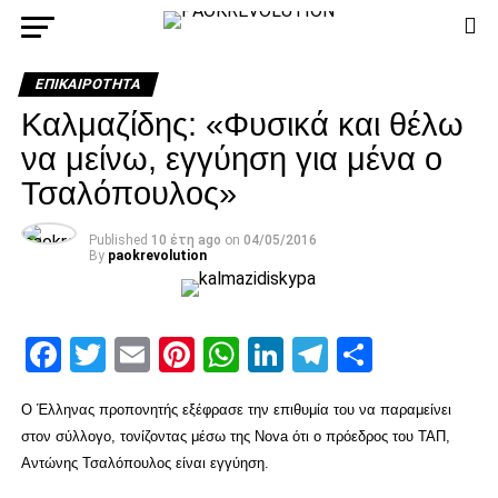
ΕΠΙΚΑΙΡΌΤΗΤΑ
Καλμαζίδης: «Φυσικά και θέλω
να μείνω, εγγύηση για μένα ο
Τσαλόπουλος»
Published
10 έτη ago
on
04/05/2016
By
paokrevolution
Facebook
Twitter
Email
Pinterest
WhatsApp
LinkedIn
Telegram
Μοιρασ
Ο Έλληνας προπονητής εξέφρασε την επιθυμία του να παραμείνει
στον σύλλογο, τονίζοντας μέσω της Nova ότι ο πρόεδρος του ΤΑΠ,
Αντώνης Τσαλόπουλος είναι εγγύηση.