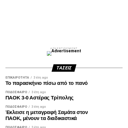
Facebook
Twitter
Email
Pinterest
WhatsApp
LinkedIn
Telegram
Μοιρασ
ADVERTISEMENT
ΤΆΣΕΙΣ
ΕΠΙΚΑΙΡΌΤΗΤΑ
3 έτη ago
Το παρασκήνιο πίσω από το πανό
ΠΟΔΌΣΦΑΙΡΟ
3 έτη ago
ΠΑΟΚ 3-0 Αστέρας Τρίπολης
ΠΟΔΌΣΦΑΙΡΟ
3 έτη ago
Έκλεισε η μεταγραφή Σαμάτα στον
ΠΑΟΚ, μένουν τα διαδικαστικά
ΠΟΔΌΣΦΑΙΡΟ
3 έτη ago