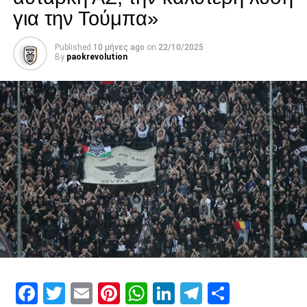
για την Τούμπα»
Published
10 μήνες ago
on
22/10/2025
By
paokrevolution
Facebook
Twitter
Email
Pinterest
WhatsApp
LinkedIn
Telegram
Μοιρασ