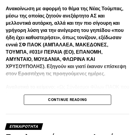
Ανακοίνωση με αφορμή το θέμα της Νέας Τούμπας,
μέσω της οποίας ζητούν ανεξάρτητο ΑΣ και
μελλοντικά αυτάρκη, αλλά και την πιο σίγουρη και
γρήγορη λύση για την ανέγερση του γηπέδου «που
ήδη έχει καθυστερήσει», όπως τονίζουν, εξέδωσαν
εννιά ΣΦ ΠΑΟΚ (ΑΜΠΑΛΑΕΑ, ΜΑΚΕΔΟΝΕΣ,
ΤΟΥΜΠΑ, #031# ΠΕΡΑΙΑ (ΕΟ), ΕΠΑΝΟΜΗ,
ΑΜΥΝΤΑΙΟ, ΜΟΥΔΑΝΙΑ, ΦΛΩΡΙΝΑ ΚΑΙ
ΧΡΥΣΟΥΠΟΛΗΣ). Εξηγούν και γιατί έκαναν επίσκεψη
στον Ερασιτέχνη τις προηγούμενες ημέρες.
Αναλυτικά το κείμενο:
«Ως Σύνδεσμοι Φίλων ΠΑΟΚ που
λειτουργούμε καθημερινά με γνώμωνα το καλό του
CONTINUE READING
Δικεφάλου και μόνο, αισθανόμαστε την ανάγκη να
τοποθετηθούμε (ελπίζουμε για τελευταία φορά) καθώς εν
όψη των 100 ετών τα διοικητικά εσωπροβλήματα του
οργανισμού δεν φαίνεται να καταλαγιάζουν (κάθε άλλο
ΕΠΙΚΑΙΡΌΤΗΤΑ
μάλλον) παρά τις επανειλημμένες προσπάθειες μας να