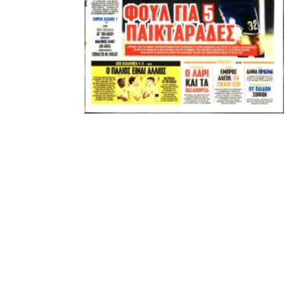
ADVERTISEMENT
ΑΜΠΑΛΑΕΑ, ΜΑΚΕΔΟΝΕΣ, ΤΟΥΜΠΑ, #031#
ΠΕΡΑΙΑ (ΕΟ) , ΕΠΑΝΟΜΗ
ΑΜΥΝΤΑΙΟ, ΜΟΥΔΑΝΙΑ, ΦΛΩΡΙΝΑ,
ΧΡΥΣΟΥΠΟΛΗ».
ADVERTISEMENT
Facebook
Twitter
Email
Pinterest
WhatsApp
LinkedIn
Telegram
Μοιρασ