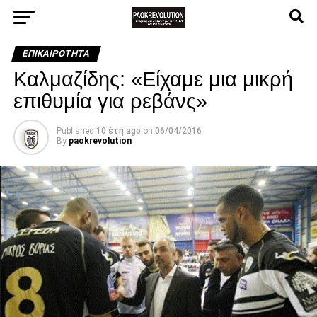
ΕΠΙΚΑΙΡΌΤΗΤΑ
Καλμαζίδης: «Είχαμε μια μικρή
επιθυμία για ρεβάνς»
Published
10 έτη ago
on
06/04/2016
By
paokrevolution