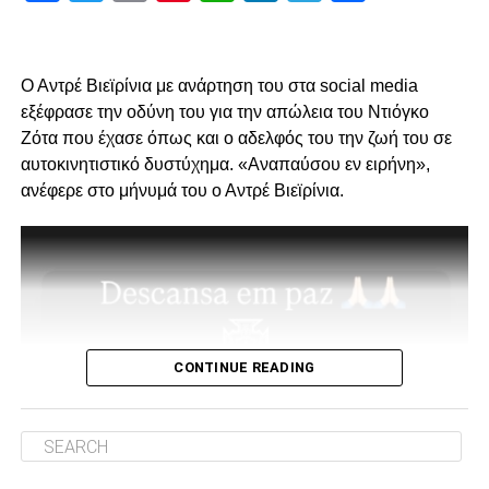
Πρώτον, όσον αφορά το περιεχόμενο της επίσκεψης μας
και δεύτερον για την συνολική μας στάση και εμπλοκή στα
διοικητικά ζητήματα που αφορούν την επόμενη μέρα του
Ο Αντρέ Βιεϊρίνια με ανάρτηση του στα social media
ΠΑΟΚ.
εξέφρασε την οδύνη του για την απώλεια του Ντιόγκο
Ζότα που έχασε όπως και ο αδελφός του την ζωή του σε
Ο λόγος της επίσκεψης… απλός, “Κύριοι, με την δικιά μας
αυτοκινητιστικό δυστύχημα. «Αναπαύσου εν ειρήνη»,
στήριξη παραμείνατε 15μελες μετά την παραίτηση
ανέφερε στο μήνυμά του ο Αντρέ Βιεϊρίνια.
Κατσαρή και δεν ακολουθήσατε όλοι τον ίδιο δρόμο.”
Για εμάς δεν έχει αλλάξει κάτι, οι λόγοι της στήριξης μας
από την αρχή μέχρι σήμερα παραμένουν ίδιοι.
1. Ανεξάρτητος ΑΣ και μελλοντικά αυτάρκης,
CONTINUE READING
ADVERTISEMENT