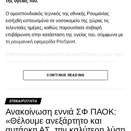
της υγείας του.
paokrevolution
Ο ομοσπονδιακός τεχνικός της εθνικής Ρουμανίας
εισήχθη εσπευσμένα σε νοσοκομείο της χώρας τις
τελευταίες ημέρες, καθώς παρουσίασε σοβαρή
επιβάρυνση στην κατάσταση της υγείας του, σύμφωνα με
τη ρουμανική εφημερίδα ProSport.
Ο Μιρτσέα αντιμετώπισε έντονα προβλήματα υγείας προς
το τέλος του 2025, με αποτέλεσμα να χρειαστεί άμεση
ιατρική φροντίδα. Ο 80χρονος ταλαιπωρήθηκε από έντονο
CONTINUE READING
κρυολόγημα, το οποίο επηρέασε αρνητικά την ήδη
επιβαρυμένη καρδιακή του λειτουργία, και κρίθηκε
αναγκαία να νοσηλευτεί. Οι πληροφορίες αναφέρουν ότι η
κατάστασή του επιδεινώθηκε κατά τη διάρκεια της
ΕΠΙΚΑΙΡΌΤΗΤΑ
νοσηλείας του.
Ανακοίνωση εννιά ΣΦ ΠΑΟΚ:
Facebook
Twitter
Email
Pinterest
WhatsApp
LinkedIn
Telegram
Μοιρασ
«Θέλουμε ανεξάρτητο και
αυτάρκη ΑΣ, την καλύτερη λύση