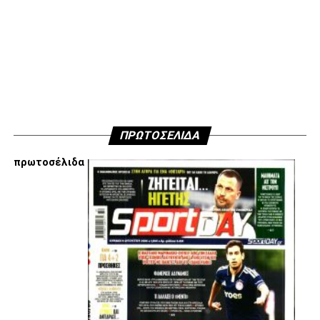
κινήσεις τους, συναντήσεις τους και τοποθετήσεις τους
είναι αυτές που τους θέτουν εκτός κάδρου για εμάς
είμαστε πάντα διαθέσιμοι…
Υγ4
ADVERTISEMENT
ΠΡΩΤΟΣΕΛΙΔΑ
πρωτοσέλιδα
Εμείς είμαστε μόνο Π.Α.Ο.Κ.
Μόνο τα 4 γράμματα έχουν σημασία για εμάς και
ΚΑΝΕΝΑΣ δεν είναι πάνω απο αυτά τα ιερά γράμματα.
Μετά τιμής,
ΣΦ ΠΑΟΚ