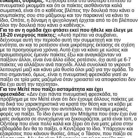
ευκαιρίες σοβαρές:
«Σίγουρα είναι στο ανώτερο επίπεδο το
πνευματικό μκομμάτι και ότι οι παίκτες αισθάνονται καλά
σωματικά, είναι ότι ο καθένας βλέπεις την δουλειά που κάνει ο
συμπαίκτης σου στο μάξιμουμ και τον παρακινεί να κάνει το
ίδιο, Οπότε, η δύναμη η ψυχολογική έρχεται από το ότι βλέπουν
όλοι την δουλειά που κάνει ο καθένας».
Για το αν η ομάδα έχει φτάσει εκεί που ήθελε και έλεγε με
18-20 ενεργούς παίκτες:
«Αυτό πρέπει να συμβαίνει,
δείχνουμε αυτή την περίοδο αυτή την συμμετοχή και την
ενότητα, αν και το ροτέισον είναι μικρότερης έκτασης σε σχέση
με τα προηγούμενα χρόνια. Αυτό έχει να κάνει με ιώσεις και
τραυματισμούς έμεναν παίκτες έξω και αναγκάζονταν να
παίξουν άλλοι, είναι ένα άλλο είδος ροτέσιον, όχι αυτό με 6-7
παίκτες να αλλάζουν ανά παιχνίδι. Αλλά συνολικά το γκρουπ
λειτουργεί μαζί και κάνει μία θυσία όλοι μαζί για την ομάδα. Το
πιο σημαντικό, όμως, είναι η πνευματική φρεσκάδα γιατί αν
παίξει σε τρία ματς μαζεμένα όταν χρειαστεί να αποφασίσει δεν
θα έχει αυτή την ταχύτητα».
Για τον Μεϊτέ που παίζει ασταμάτητα και έχει
φρεσκάδα:
«Δεν έχει πάντα πνευματική φρεσκάδα, το
πρόβλημα με τον Μεϊτέ είναι ότι δεν έχουμε άλλους παίκτες με
τα δικά του χαρακτηριστικά να κρατά την θέση και να κόβει με
μία πάσα το τρανζίσιον του αντιπάλου, τον πιέσαμε μερικές
φορές να παίξει. Το ίδιο έγινε με τον Μπάμπα που όταν έχει ένα
ματς ανάμεσα σε συνεχόμενα να ξεκουράζεται, μετά είναι τοπ, ο
Οζντόεφ που είναι πολύ καλά και ξέρει ότι ένα ματς μέσα στην
εβδομάδα δεν θα το παίξει, ο Κεντζιόρα το ίδιο. Υπάρχουν και
εξαιρέσεις που κάνουν θυσίες, όπως ο Τάισον, που παίζει σε