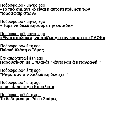
Ποδόσφαιρο
7 μήνες ago
«Το πιο σημαντικό είναι η αυτοπεποίθηση των
ποδοσφαιριστών»
Ποδόσφαιρο
7 μήνες ago
«Πάμε να διεκδικήσουμε την οκτάδα»
Ποδόσφαιρο
7 μήνες ago
«Είναι απόλαυση να παίζεις για τον κόσμο του ΠΑΟΚ»
Ποδόσφαιρο
4 έτη ago
Πιθανή θλάση ο Τόμας
Επικαιρότητα
4 έτη ago
Παρουσίαση με… πλακάτ “κάντε καμιά μεταγραφή!”
Ποδόσφαιρο
4 έτη ago
“Ράφα σαν την Χαλκιδική δεν έχει!”
Ποδόσφαιρο
4 έτη ago
«Last dance» για Κουαλιάτα
Ποδόσφαιρο
7 έτη ago
Τα δεδομένα με Ράφα Σοάρες