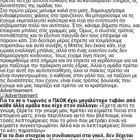
πρέπει να έχει αυτοπεποίθηση και να καταλαβαίνει πλήρως τις
δυνατότητες της ομάδας του.
Στο πρώτο μέρος μείναμε καλά στο ματς, δημιουργήσαμε
ενδιαφέρουσες φάσεις στο τρανζίσιον, θα μπορούσαμε να τις
έχουμε εκμεταλλευτεί καλύτερα και είχα την εντύπωση ότι
σεβόμασταν πολύ τον αντίπαλο. Έτσι, κάναμε βήματα πίσω, και
έπαιρναν μπάλες στις γραμμές μας. Όμως, ο σωστός τρόπος
τοποθέτησης και το έξυπνο παιχνίδι δεν τους επέτρεψε να
πάρουν κάτι. Στο δεύτερο μέρος έπρεπε να τολμήσουμε
παραπάνω και αυτό συνέβη, η Μπέτις δεν έκανε κάτι, είχε
ωραία εναλλαγή μπάλας, αλλά στο ένας εναντίον ενός δεν
δημιούργησε κινδύνους. Ίσως είχαμε λίγη πίεση, να
προκριθούμε από σήμερα και ότι έπρεπε να κερδίσουμε για να
μην παίξουμε την πρόκριση εκτός έδρας. Αλλά η ομάδα πρέπει
να έχει αυτή την αυτοπεποίθηση, όλοι οι παίκτες πρέπει να
είναι συγκεντρωμένοι, ο καθένας στον ρόλο του, να παίζουν με
τις δυνατότητες που έχουν, είναι ένας τρόπος δουλειάς που
έχουμε και μας ταιριάζει και πρέπει να το κρατήσουμε.
Advertisement
Για το αν ο τωρινός ο ΠΑΟΚ έχει μεγαλύτερο ταβάνι από
κάθε άλλη ομάδα που είχε στον σύλλογο:
«Έχετε αυτή τη
γνώμη, ξέρετε την γνώμη μου, πρέπει να είμαστε focus στο
επόμενο ματς, είναι περίπλοκο αυτό που βλέπουμε, είναι
τόσες λεπτομέρειες που το μόνο που μετράει είναι να
είμαστε συγκεντρωμένοι. Αλλά και οι λεπτομέρειες δίνουν
το κάτι παραπάνω».
Για τα δυο στοιχεία οι συνδυασμοί στα γκολ, δεν δέχεται