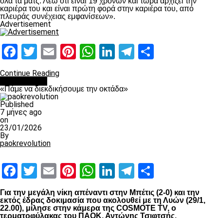
όλα τα ματς. Λέω ότι είναι 19 χρονών και τώρα αρχίζει την
καριέρα του και είναι πρώτη φορά στην καριέρα του, από
πλευράς συνέχειας εμφανίσεων».
Advertisement
Facebook
Twitter
Email
Pinterest
WhatsApp
LinkedIn
Telegram
Μοιραστ
Continue Reading
Ποδόσφαιρο
«Πάμε να διεκδικήσουμε την οκτάδα»
Published
7 μήνες ago
on
23/01/2026
By
paokrevolution
Facebook
Twitter
Email
Pinterest
WhatsApp
LinkedIn
Telegram
Μοιραστ
Για την μεγάλη νίκη απέναντι στην Μπέτις (2-0) και την
εκτός έδρας δοκιμασία που ακολουθεί με τη Λυών (29/1,
22.00), μίλησε στην κάμερα της COSMOTE TV, ο
τερματοφύλακας του ΠΑΟΚ, Αντώνης Τσιφτσής.