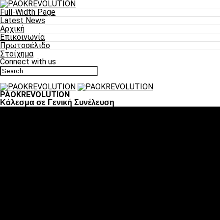
Full-Width Page
Latest News
Αρχική
Επικοινωνία
Πρωτοσέλιδο
Στοίχημα
Connect with us
PAOKREVOLUTION
Κάλεσμα σε Γενική Συνέλευση
Ποδόσφαιρο
«Πλέον έχουμε αλλάξει σαν ομάδα, παίξαμε σαν ένα»
«Το πιο σημαντικό είναι η αυτοπεποίθηση των
ποδοσφαιριστών»
«Πάμε να διεκδικήσουμε την οκτάδα»
«Είναι απόλαυση να παίζεις για τον κόσμο του ΠΑΟΚ»
«Θα τα δώσουμε όλα κόντρα στη Λιόν για την οκτάδα»
Μπάσκετ