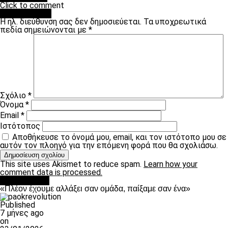
Click to comment
Leave a Reply
Η ηλ. διεύθυνση σας δεν δημοσιεύεται.
Τα υποχρεωτικά
πεδία σημειώνονται με
*
Σχόλιο
*
Όνομα
*
Email
*
Ιστότοπος
Αποθήκευσε το όνομά μου, email, και τον ιστότοπο μου σε
αυτόν τον πλοηγό για την επόμενη φορά που θα σχολιάσω.
This site uses Akismet to reduce spam.
Learn how your
comment data is processed.
Ποδόσφαιρο
«Πλέον έχουμε αλλάξει σαν ομάδα, παίξαμε σαν ένα»
Published
7 μήνες ago
on