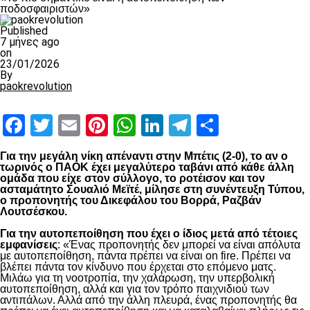
ποδοσφαιριστών»
Published
7 μήνες ago
on
23/01/2026
By
paokrevolution
Facebook
Twitter
Email
Pinterest
WhatsApp
LinkedIn
Telegram
Μοιραστ
Για την μεγάλη νίκη απέναντι στην Μπέτις (2-0), το αν ο
τωρινός ο ΠΑΟΚ έχει μεγαλύτερο ταβάνι από κάθε άλλη
ομάδα που είχε στον σύλλογο, το ροτέισον και τον
ασταμάτητο Σουαλιό Μεϊτέ, μίλησε στη συνέντευξη Τύπου,
ο προπονητής του Δικεφάλου του Βορρά, Ραζβάν
Λουτσέσκου.
Για την αυτοπεποίθηση που έχει ο ίδιος μετά από τέτοιες
εμφανίσεις
: «Ένας προπονητής δεν μπορεί να είναι απόλυτα
με αυτοπεποίθηση, πάντα πρέπει να είναι on fire. Πρέπει να
βλέπει πάντα τον κίνδυνο που έρχεται στο επόμενο ματς.
Μιλάω για τη νοοτροπία, την χαλάρωση, την υπερβολική
αυτοπεποίθηση, αλλά και για τον τρόπο παιχνιδιού των
αντιπάλων. Αλλά από την άλλη πλευρά, ένας προπονητής θα