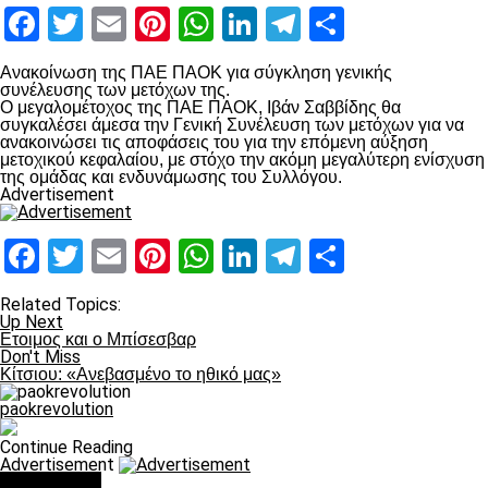
Facebook
Twitter
Email
Pinterest
WhatsApp
LinkedIn
Telegram
Μοιραστ
Ανακοίνωση της ΠΑΕ ΠΑΟΚ για σύγκληση γενικής
συνέλευσης των μετόχων της.
Ο μεγαλομέτοχος της ΠΑΕ ΠΑΟΚ, Ιβάν Σαββίδης θα
συγκαλέσει άμεσα την Γενική Συνέλευση των μετόχων για να
ανακοινώσει τις αποφάσεις του για την επόμενη αύξηση
μετοχικού κεφαλαίου, με στόχο την ακόμη μεγαλύτερη ενίσχυση
της ομάδας και ενδυνάμωσης του Συλλόγου.
Advertisement
Facebook
Twitter
Email
Pinterest
WhatsApp
LinkedIn
Telegram
Μοιραστ
Related Topics:
Up Next
Ετοιμος και ο Μπίσεσβαρ
Don't Miss
Κίτσιου: «Ανεβασμένο το ηθικό μας»
paokrevolution
Continue Reading
Advertisement
You may like