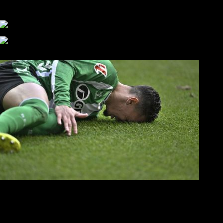
αυτάρκη ΑΣ, την καλύτερη λύση για την Τούμπα»
Συγκλονισμένος και ο Αντρέ με την απώλεια του Ζότα
Αναμένοντας την ανακοίνωση από τον Θανάση Κατσαρή
ΠΑΟΚ και τηλεοπτικά: αποκλειστικά απόφαση Σαββίδη
Αντίπαλοι
Νέα προβλήματα στην Μπέτις πριν την Τούμπα
Επίσημο «stop» στους φίλους του ΠΑΟΚ στο Αγρίνιο
Η Λιόν «σφυροκόπησε» τη Μονακό και πλησιάζει στο