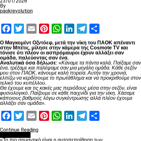
23/01/2026
By
paokrevolution
Facebook
Twitter
Email
Pinterest
WhatsApp
LinkedIn
Telegram
Μοιραστ
Ο Μαγκομέντ Οζντόεφ, μετά την νίκη του ΠΑΟΚ απέναντι
στην Μπέτις, μίλησε στην κάμερα της Cosmote TV και
τόνισε ότι πλέον οι ασπρόμαυροι έχουν αλλάξει σαν
ομάδα, παλεύοντας σαν ένα.
Αναλυτικά όσα δήλωσε
: «
Κάναμε τα πάντα καλά. Παίξαμε σαν
ένα, τρέξαμε και παλέψαμε σαν μια μεγάλη ομάδα. Κάθε σεζόν
μου στον ΠΑΟΚ, κάνουμε καλή πορεία. Αυτήν την χρονιά,
ελπίζω να κερδίσουμε το πρωτάθλημα και να προκριθούμε στον
τελικό του κυπέλλου.
Θα έχουμε και τις κακές μας περιόδους μέσα στην σεζόν, είναι
φυσιολογικό. Παίζουμε σε κάθε παιχνίδι για την νίκη. Χάσαμε
κάποιους βαθμούς λόγω συγκέντρωσης αλλά πλέον έχουμε
αλλάξει σαν ομάδα».
Facebook
Twitter
Email
Pinterest
WhatsApp
LinkedIn
Telegram
Μοιραστ
Continue Reading
Ποδόσφαιρο
«Το πιο σημαντικό είναι η αυτοπεποίθηση των