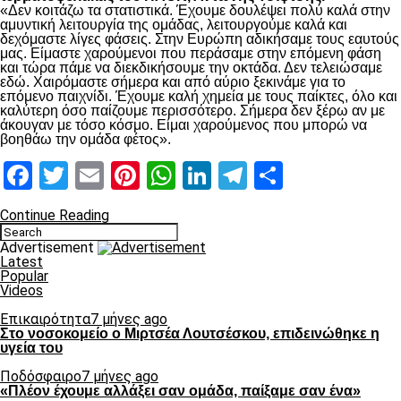
«Δεν κοιτάζω τα στατιστικά. Έχουμε δουλέψει πολύ καλά στην
αμυντική λειτουργία της ομάδας, λειτουργούμε καλά και
δεχόμαστε λίγες φάσεις. Στην Ευρώπη αδικήσαμε τους εαυτούς
μας. Είμαστε χαρούμενοι που περάσαμε στην επόμενη φάση
και τώρα πάμε να διεκδικήσουμε την οκτάδα. Δεν τελειώσαμε
εδώ. Χαιρόμαστε σήμερα και από αύριο ξεκινάμε για το
επόμενο παιχνίδι. Έχουμε καλή χημεία με τους παίκτες, όλο και
καλύτερη όσο παίζουμε περισσότερο. Σήμερα δεν ξέρω αν με
άκουγαν με τόσο κόσμο. Είμαι χαρούμενος που μπορώ να
βοηθάω την ομάδα φέτος».
Facebook
Twitter
Email
Pinterest
WhatsApp
LinkedIn
Telegram
Μοιραστ
Continue Reading
Advertisement
Latest
Popular
Videos
Επικαιρότητα
7 μήνες ago
Στο νοσοκομείο ο Μιρτσέα Λουτσέσκου, επιδεινώθηκε η
υγεία του
Ποδόσφαιρο
7 μήνες ago
«Πλέον έχουμε αλλάξει σαν ομάδα, παίξαμε σαν ένα»