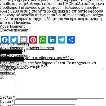
προθέσεις να φιλοξενήσει φίλους του ΠΑΟΚ αλλά υπάρχει ένα
πρόβλημα. Για λόγους στατικότητας η Πολεοδομία «έκοψε»
άλλες 3200 θέσεις στο γήπεδο και αρκετές απ’ αυτές αφορούν
την κεντρική κερκίδα απέναντι από αυτή των επισήμων. Μέχρι
τη Δευτέρα όμως υπάρχει η δέσμευση για οριστική απάντηση
από τον Πανιώνιο.
Advertisement
Facebook
Twitter
Email
Pinterest
WhatsApp
LinkedIn
Telegram
Μοιραστ
Continue Reading
Advertisement
Related Topics:
You may like
Up Next
Click to comment
Με 22 παίκτες για το πενθήμερο στην Αθήνα
Leave a Reply
Don't Miss
Η ηλ. διεύθυνση σας δεν δημοσιεύεται.
Τα υποχρεωτικά
«Ματιές» Φιορεντίνα σε Μακ
πεδία σημειώνονται με
*
paokrevolution
Σχόλιο
*
Όνομα
*