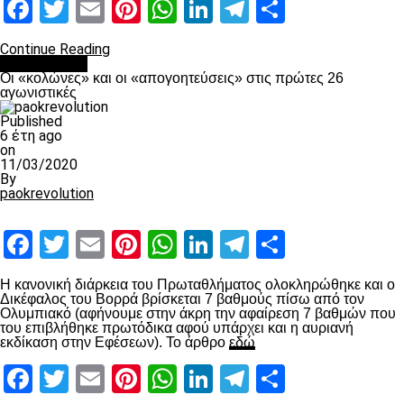
Facebook
Twitter
Email
Pinterest
WhatsApp
LinkedIn
Telegram
Μοιραστ
Continue Reading
Ποδόσφαιρο
Οι «κολώνες» και οι «απογοητεύσεις» στις πρώτες 26
αγωνιστικές
Published
6 έτη ago
on
11/03/2020
By
paokrevolution
Facebook
Twitter
Email
Pinterest
WhatsApp
LinkedIn
Telegram
Μοιραστ
Η κανονική διάρκεια του Πρωταθλήματος ολοκληρώθηκε και ο
Δικέφαλος του Βορρά βρίσκεται 7 βαθμούς πίσω από τον
Ολυμπιακό (αφήνουμε στην άκρη την αφαίρεση 7 βαθμών που
του επιβλήθηκε πρωτόδικα αφού υπάρχει και η αυριανή
εκδίκαση στην Εφέσεων). Το άρθρο
εδώ
Facebook
Twitter
Email
Pinterest
WhatsApp
LinkedIn
Telegram
Μοιραστ