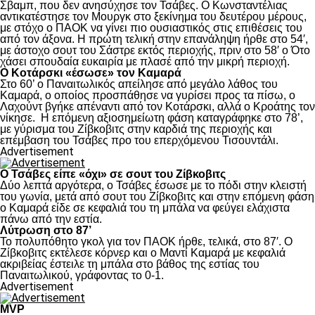
Σβαμπ, που δεν ανησύχησε τον Τσάβες. Ο Κωνσταντέλιας
αντικατέστησε τον Μουργκ στο ξεκίνημα του δευτέρου μέρους,
με στόχο ο ΠΑΟΚ να γίνει πιο ουσιαστικός στις επιθέσεις του
από τον άξονα. Η πρώτη τελική στην επανάληψη ήρθε στο 54′,
με άστοχο σουτ του Σάστρε εκτός περιοχής, πριν στο 58′ ο Ότο
χάσει σπουδαία ευκαιρία με πλασέ από την μικρή περιοχή.
Ο Κοτάρσκι «έσωσε» τον Καμαρά
Στο 60’ ο Παναιτωλικός απείλησε από μεγάλο λάθος του
Καμαρά, ο οποίος προσπάθησε να γυρίσει προς τα πίσω, ο
Λαχούντ βγήκε απέναντι από τον Κοτάρσκι, αλλά ο Κροάτης τον
νίκησε. Η επόμενη αξιοσημείωτη φάση καταγράφηκε στο 78’,
με γύρισμα του Ζίβκοβιτς στην καρδιά της περιοχής και
επέμβαση του Τσάβες προ του επερχόμενου Τισουντάλι.
Advertisement
Ο Τσάβες είπε «όχι» σε σουτ του Ζίβκοβιτς
Δύο λεπτά αργότερα, ο Τσάβες έσωσε με το πόδι στην κλειστή
του γωνία, μετά από σουτ του Ζίβκοβιτς και στην επόμενη φάση
ο Καμαρά είδε σε κεφαλιά του τη μπάλα να φεύγει ελάχιστα
πάνω από την εστία.
Λύτρωση στο 87’
Το πολυπόθητο γκολ για τον ΠΑΟΚ ήρθε, τελικά, στο 87′. Ο
Ζίβκοβιτς εκτέλεσε κόρνερ και ο Μαντί Καμαρά με κεφαλιά
ακριβείας έστειλε τη μπάλα στο βάθος της εστίας του
Παναιτωλικού, γράφοντας το 0-1.
Advertisement
MVP