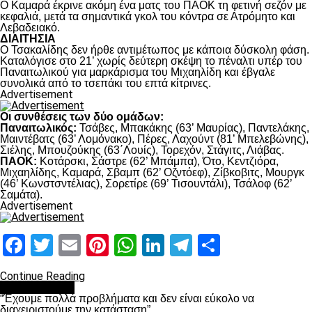
Ο Καμαρά έκρινε ακόμη ένα ματς του ΠΑΟΚ τη φετινή σεζόν με
κεφαλιά, μετά τα σημαντικά γκολ του κόντρα σε Ατρόμητο και
Λεβαδειακό.
ΔΙΑΙΤΗΣΙΑ
Ο Τσακαλίδης δεν ήρθε αντιμέτωπος με κάποια δύσκολη φάση.
Καταλόγισε στο 21’ χωρίς δεύτερη σκέψη το πέναλτι υπέρ του
Παναιτωλικού για μαρκάρισμα του Μιχαηλίδη και έβγαλε
συνολικά από το τσεπάκι του επτά κίτρινες.
Advertisement
Οι συνθέσεις των δύο ομάδων:
Παναιτωλικός:
Τσάβες, Μπακάκης (63’ Μαυρίας), Παντελάκης,
Μαιντέβατς (63’ Λομόνακο), Πέρες, Λαχούντ (81’ Μπελεβώνης),
Σιέλης, Μπουζούκης (63΄Λουίς), Τορεχόν, Στάγιτς, Λιάβας.
ΠΑΟΚ:
Κοτάρσκι, Σάστρε (62’ Μπάμπα), Ότο, Κεντζιόρα,
Μιχαηλίδης, Καμαρά, Σβαμπ (62’ Οζντόεφ), Ζίβκοβιτς, Μουργκ
(46’ Κωνστσντέλιας), Σορετίρε (69’ Τισουντάλι), Τσάλοφ (62’
Σαμάτα).
Advertisement
Facebook
Twitter
Email
Pinterest
WhatsApp
LinkedIn
Telegram
Μοιραστ
Continue Reading
πρωτοσέλιδο
“Έχουμε πολλά προβλήματα και δεν είναι εύκολο να
διαχειριστούμε την κατάσταση”