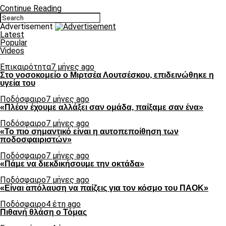
Continue Reading
Advertisement
Latest
Popular
Videos
Επικαιρότητα
7 μήνες ago
Στο νοσοκομείο ο Μιρτσέα Λουτσέσκου, επιδεινώθηκε η
υγεία του
Ποδόσφαιρο
7 μήνες ago
«Πλέον έχουμε αλλάξει σαν ομάδα, παίξαμε σαν ένα»
Ποδόσφαιρο
7 μήνες ago
«Το πιο σημαντικό είναι η αυτοπεποίθηση των
ποδοσφαιριστών»
Ποδόσφαιρο
7 μήνες ago
«Πάμε να διεκδικήσουμε την οκτάδα»
Ποδόσφαιρο
7 μήνες ago
«Είναι απόλαυση να παίζεις για τον κόσμο του ΠΑΟΚ»
Ποδόσφαιρο
4 έτη ago
Πιθανή θλάση ο Τόμας