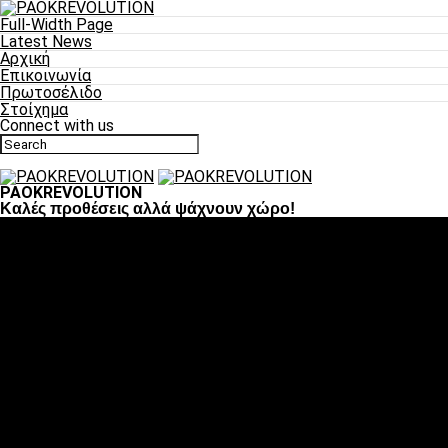
Full-Width Page
Latest News
Αρχική
Επικοινωνία
Πρωτοσέλιδο
Στοίχημα
Connect with us
PAOKREVOLUTION
Καλές προθέσεις αλλά ψάχνουν χώρο!
Ποδόσφαιρο
«Πλέον έχουμε αλλάξει σαν ομάδα, παίξαμε σαν ένα»
«Το πιο σημαντικό είναι η αυτοπεποίθηση των
ποδοσφαιριστών»
«Πάμε να διεκδικήσουμε την οκτάδα»
«Είναι απόλαυση να παίζεις για τον κόσμο του ΠΑΟΚ»
«Θα τα δώσουμε όλα κόντρα στη Λιόν για την οκτάδα»
Μπάσκετ