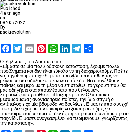
Published
4 έτη ago
on
08/05/2022
By
paokrevolution
Facebook
Twitter
Email
Pinterest
WhatsApp
LinkedIn
Telegram
Μοιραστ
Οι δηλώσεις του Λουτσέσκου:
«Είμαστε σε μία πολύ δύσκολη κατάσταση, έχουμε πολλά
προβλήματα και δεν είναι εύκολο να τη διαχειριστούμε. Πρέπει
να πηγαίνουμε παιχνίδι με το παιχνίδι προσπαθώντας να
μείνουμε αισιόδοξοι και σε καλό επίπεδο. Να επανέλθουν
παίκτες και μέρα με τη μέρα να επιστρέψει το γκρουπ που θα
μας οδηγήσει στα αποτελέσματα που θέλουμε».
Στη συνέχεια πρόσθεσε: «Παίξαμε με τον Ολυμπιακό
μεσοβδόμαδα χάνοντας τρεις παίκτες, την ίδια στιγμή ο
αντίπαλος είχε μία βδομάδα να δουλέψει. Είμαστε υπό συνεχή
πίεση, δεν έχουμε την ευκαιρία να ξεκουραστούμε, να
προετοιμαστούμε σωστά, δεν έχουμε τη σωστή αντίδραση στο
παιχνίδι. Είμαστε αναγκασμένοι να περιμένουμε, γνωρίζοντας
την κατάσταση».