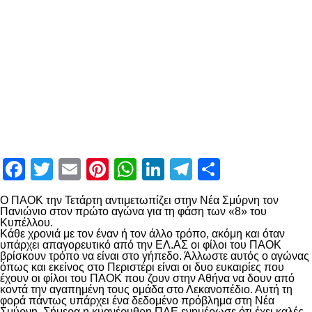
Facebook
Twitter
Email
Pinterest
WhatsApp
LinkedIn
Telegram
Μοιραστ
Ο ΠΑΟΚ την Τετάρτη αντιμετωπίζει στην Νέα Σμύρνη τον
Πανιώνιο στον πρώτο αγώνα για τη φάση των «8» του
Κυπέλλου.
Κάθε χρονιά με τον έναν ή τον άλλο τρόπο, ακόμη και όταν
υπάρχει απαγορευτικό από την ΕΛ.ΑΣ οι φίλοι του ΠΑΟΚ
βρίσκουν τρόπο να είναι στο γήπεδο. Άλλωστε αυτός ο αγώνας
όπως και εκείνος στο Περιστέρι είναι οι δυο ευκαιρίες που
έχουν οι φίλοι του ΠΑΟΚ που ζουν στην Αθήνα να δουν από
κοντά την αγαπημένη τους ομάδα στο Λεκανοπέδιο. Αυτή τη
φορά πάντως υπάρχει ένα δεδομένο πρόβλημα στη Νέα
Σμύρνη. Σήμερα η κυανέρυθρη ΠΑΕ ενημέρωσε ότι έχει καλές