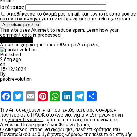
Email
*
Ιστότοπος
Αποθήκευσε το όνομά μου, email, και τον ιστότοπο μου σε
αυτόν τον πλοηγό για την επόμενη φορά που θα σχολιάσω.
This site uses Akismet to reduce spam.
Learn how your
comment data is processed.
πρωτοσέλιδο
Διπλό με χαρακτήρα πρωταθλητή ο Δικέφαλος
Published
2 έτη ago
on
15/12/2024
By
paokrevolution
Facebook
Twitter
Email
Pinterest
WhatsApp
LinkedIn
Telegram
Μοιραστ
Την 4
η
συνεχόμενη νίκη του, εντός και εκτός συνόρων,
πανηγύρισε ο ΠΑΟΚ στο Αγρίνιο, για την 15
η
αγωνιστική
της
Super League 1
, μετά τις επιτυχίες του απέναντι σε
Αιγάλεω, Πανσερραϊκό και Φερεντσβάρος.
Ο Δικέφαλος μπορεί να αγχώθηκε, αλλά επικράτησε του
Παναιτωλικού με 0-1, έχοντας «ήρωα» της τελευταίας στιγμής