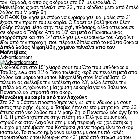
τον Καμαρά, ο οποίος σκόραρε στο 87’ με κεφαλιά. Ο
Μαϊντέβατς έχασε πέναλτι στο 23’, που κέρδισε μετά από διπλό
λάθος του Μιχαηλίδη.
Ο ΠΑΟΚ ξεκίνησε με στόχο να κυριαρχήσει και μόλις στο 2′
έχασε την πρώτη του ευκαιρία. Ο Σορετίρε βρέθηκε σε θέση
βολής πλάγια μέσα στην περιοχή, πλάσαρε, αλλά απέκρουσε
σε κόρνερ ο Τσάβες.Από το 10’ και μετά ο Παναιτωλικός
ισορρόπησε και στο 14′ απείλησε με «κεραυνό» του Λαχούντ
έξω από την περιοχή, που πέρασε δίπλα από το κάθετο δοκάρι!
Διπλό λάθος Μιχαηλίδη, χαμένο πέναλτι από τον
Μαϊντέβατς
Advertisement
Ακολούθησε στο 15′ χλιαρό σουτ του Ότο που μπλόκαρε ο
Τσάβες, ενώ στο 21’ ο Παναιτωλικός κέρδισε πέναλτι μετά από
λάθος και μαρκάρισμα του Μιχαηλίδη στον Μαϊντέβατς. Ο
τελευταίος ανέλαβε την εκτέλεση στο 23’, αλλά έστειλε την
μπάλα άουτ, χάνοντας μία χρυσή ευκαιρία για να βάλει τον
Παναιτωλικό μπροστά στο σκορ.
Μοναδική ευκαιρία από τον Λαχούντ
Στο 27′ ο Σάστρε προσπάθησε να γίνει επικίνδυνος με σουτ
εκτός περιοχής, όμως, ο Τσάβες ήταν σε ετοιμότητα και στο 33′,
έπειτα από νέο λάθος του Μιχαηλίδη, ο Παναιτωλικός άγγιξε το
1-0. Η μπάλα χτύπησε στην πλάτη του Έλληνα αμυντικού,
στρώθηκε στον Λαχούντ στη μικρή περιοχή και χρειάστηκε η
ψύχραιμη επέμβαση του Κοτάρσκι για να παραμείνει το σκορ
ισόπαλο. Το πρώτο ημίχρονο έκλεισε με σουτ υπό καλές
προϋποθέσεις του Μουργκ στο 43′, μετά από στρώσιμο του