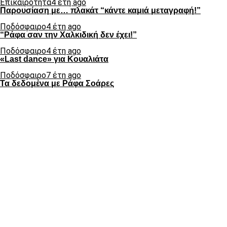
Επικαιρότητα
4 έτη ago
Παρουσίαση με… πλακάτ “κάντε καμιά μεταγραφή!”
Ποδόσφαιρο
4 έτη ago
“Ράφα σαν την Χαλκιδική δεν έχει!”
Ποδόσφαιρο
4 έτη ago
«Last dance» για Κουαλιάτα
Ποδόσφαιρο
7 έτη ago
Τα δεδομένα με Ράφα Σοάρες