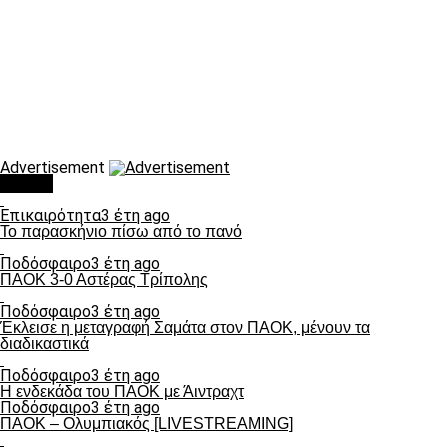
Advertisement
Τάσεις
Επικαιρότητα
3 έτη ago
Το παρασκήνιο πίσω από το πανό
Ποδόσφαιρο
3 έτη ago
ΠΑΟΚ 3-0 Αστέρας Τρίπολης
Ποδόσφαιρο
3 έτη ago
Έκλεισε η μεταγραφή Σαμάτα στον ΠΑΟΚ, μένουν τα
διαδικαστικά
Ποδόσφαιρο
3 έτη ago
Η ενδεκάδα του ΠΑΟΚ με Άιντραχτ
Ποδόσφαιρο
3 έτη ago
ΠΑΟΚ – Ολυμπιακός [LIVESTREAMING]