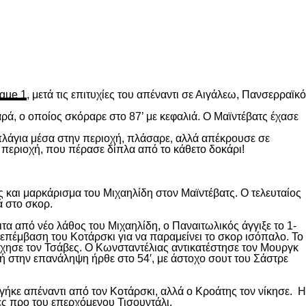
gue 1
, μετά τις επιτυχίες του απέναντι σε Αιγάλεω, Πανσερραϊκό
ρά, ο οποίος σκόραρε στο 87’ με κεφαλιά. Ο Μαϊντέβατς έχασε
 πλάγια μέσα στην περιοχή, πλάσαρε, αλλά απέκρουσε σε
 περιοχή, που πέρασε δίπλα από το κάθετο δοκάρι!
 και μαρκάρισμα του Μιχαηλίδη στον Μαϊντέβατς. Ο τελευταίος
ά στο σκορ.
ιτα από νέο λάθος του Μιχαηλίδη, ο Παναιτωλικός άγγιξε το 1-
επέμβαση του Κοτάρσκι για να παραμείνει το σκορ ισόπαλο. Το
χησε τον Τσάβες. Ο Κωνσταντέλιας αντικατέστησε τον Μουργκ
κή στην επανάληψη ήρθε στο 54′, με άστοχο σουτ του Σάστρε
ήκε απέναντι από τον Κοτάρσκι, αλλά ο Κροάτης τον νίκησε. Η
ες προ του επερχόμενου Τισουντάλι.