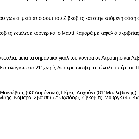
ου γωνία, μετά από σουτ του Ζίβκοβιτς και στην επόμενη φάση ο
οβιτς εκτέλεσε κόρνερ και ο Μαντί Καμαρά με κεφαλιά ακριβείας
εφαλιά, μετά τα σημαντικά γκολ του κόντρα σε Ατρόμητο και Λε
αταλόγισε στο 21’ χωρίς δεύτερη σκέψη το πέναλτι υπέρ του Π
αιντέβατς (63’ Λομόνακο), Πέρες, Λαχούντ (81’ Μπελεβώνης), Σ
ίδης, Καμαρά, Σβαμπ (62’ Οζντόεφ), Ζίβκοβιτς, Μουργκ (46’ Κων
είτε