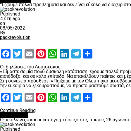
“Έχουμε πολλά προβλήματα και δεν είναι εύκολο να διαχειριστ
Published
4 έτη ago
on
08/05/2022
By
paokrevolution
Facebook
Twitter
Email
Pinterest
WhatsApp
LinkedIn
Telegram
Μοιραστ
Οι δηλώσεις του Λουτσέσκου:
«Είμαστε σε μία πολύ δύσκολη κατάσταση, έχουμε πολλά προβλή
αισιόδοξοι και σε καλό επίπεδο. Να επανέλθουν παίκτες και μ
Στη συνέχεια πρόσθεσε: «Παίξαμε με τον Ολυμπιακό μεσοβδόμαδα
την ευκαιρία να ξεκουραστούμε, να προετοιμαστούμε σωστά, δε
Facebook
Twitter
Email
Pinterest
WhatsApp
LinkedIn
Telegram
Μοιραστ
Continue Reading
Ποδόσφαιρο
Οι «κολώνες» και οι «απογοητεύσεις» στις πρώτες 26 αγωνιστι
Published