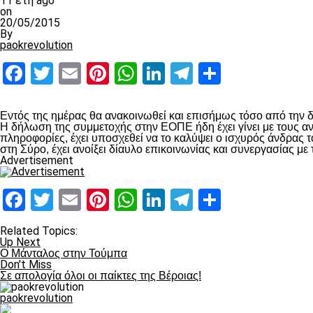
11 έτη ago
on
20/05/2015
By
paokrevolution
Facebook
Twitter
Email
Pinterest
WhatsApp
LinkedIn
Telegram
Μοιραστ
Εντός της ημέρας θα ανακοινωθεί και επισήμως τόσο από την
Η δήλωση της συμμετοχής στην ΕΟΠΕ ήδη έχει γίνει με τους
πληροφορίες, έχει υποσχεθεί να το καλύψει ο ισχυρός άνδρας
στη Σύρο, έχει ανοίξει δίαυλο επικοινωνίας και συνεργασίας μ
Advertisement
Facebook
Twitter
Email
Pinterest
WhatsApp
LinkedIn
Telegram
Μοιραστ
Related Topics:
Up Next
Ο Μάνταλος στην Τούμπα
Don't Miss
Σε απολογία όλοι οι παίκτες της Βέροιας!
paokrevolution