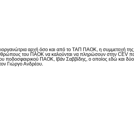
είτε
 διοργανώτρια αρχή όσο και από το ΤΑΠ ΠΑΟΚ, η συμμετοχή τη
 ανθρώπους του ΠΑΟΚ να καλούνται να πληρώσουν στην CEV π
 του ποδοσφαιρικού ΠΑΟΚ, Ιβάν Σαββίδης, ο οποίος εδώ και δύ
ε τον Γιώργο Ανδρέου.
είτε