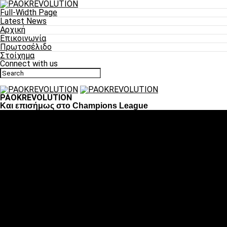
Full-Width Page
Latest News
Αρχική
Επικοινωνία
Πρωτοσέλιδο
Στοίχημα
Connect with us
PAOKREVOLUTION
Και επισήμως στο Champions League
Ποδόσφαιρο
«Πλέον έχουμε αλλάξει σαν ομάδα, παίξαμε σαν ένα»
«Το πιο σημαντικό είναι η αυτοπεποίθηση των ποδοσφαιριστώ
«Πάμε να διεκδικήσουμε την οκτάδα»
«Είναι απόλαυση να παίζεις για τον κόσμο του ΠΑΟΚ»
«Θα τα δώσουμε όλα κόντρα στη Λιόν για την οκτάδα»
Μπάσκετ
Αλλαγή ώρας με Σπόρτινγκ και Μπιλμπάο