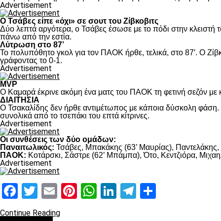
Advertisement
Ο Τσάβες είπε «όχι» σε σουτ του Ζίβκοβιτς
Δύο λεπτά αργότερα, ο Τσάβες έσωσε με το πόδι στην κλειστή τ
πάνω από την εστία.
Λύτρωση στο 87’
Το πολυπόθητο γκολ για τον ΠΑΟΚ ήρθε, τελικά, στο 87′. Ο Ζίβκ
γράφοντας το 0-1.
Advertisement
MVP
Ο Καμαρά έκρινε ακόμη ένα ματς του ΠΑΟΚ τη φετινή σεζόν με κ
ΔΙΑΙΤΗΣΙΑ
Ο Τσακαλίδης δεν ήρθε αντιμέτωπος με κάποια δύσκολη φάση. Κ
συνολικά από το τσεπάκι του επτά κίτρινες.
Advertisement
Οι συνθέσεις των δύο ομάδων:
Παναιτωλικός:
Τσάβες, Μπακάκης (63’ Μαυρίας), Παντελάκης, Μ
ΠΑΟΚ:
Κοτάρσκι, Σάστρε (62’ Μπάμπα), Ότο, Κεντζιόρα, Μιχαηλ
Advertisement
Facebook
Twitter
Email
Pinterest
WhatsApp
LinkedIn
Telegram
Μοιραστ
Continue Reading
πρωτοσέλιδο