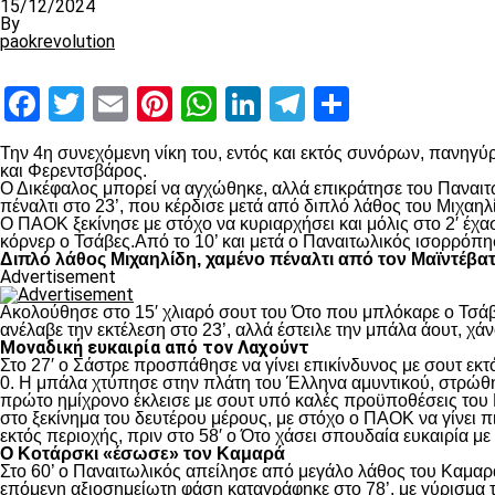
15/12/2024
By
paokrevolution
Facebook
Twitter
Email
Pinterest
WhatsApp
LinkedIn
Telegram
Μοιραστ
Την 4
η
συνεχόμενη νίκη του, εντός και εκτός συνόρων, πανηγύρ
και Φερεντσβάρος.
Ο Δικέφαλος μπορεί να αγχώθηκε, αλλά επικράτησε του Παναιτω
πέναλτι στο 23’, που κέρδισε μετά από διπλό λάθος του Μιχαηλ
Ο ΠΑΟΚ ξεκίνησε με στόχο να κυριαρχήσει και μόλις στο 2′ έχ
κόρνερ ο Τσάβες.Από το 10’ και μετά ο Παναιτωλικός ισορρόπη
Διπλό λάθος Μιχαηλίδη, χαμένο πέναλτι από τον Μαϊντέβα
Advertisement
Ακολούθησε στο 15′ χλιαρό σουτ του Ότο που μπλόκαρε ο Τσάβε
ανέλαβε την εκτέλεση στο 23’, αλλά έστειλε την μπάλα άουτ, χά
Μοναδική ευκαιρία από τον Λαχούντ
Στο 27′ ο Σάστρε προσπάθησε να γίνει επικίνδυνος με σουτ εκτό
0. Η μπάλα χτύπησε στην πλάτη του Έλληνα αμυντικού, στρώθηκ
πρώτο ημίχρονο έκλεισε με σουτ υπό καλές προϋποθέσεις του 
στο ξεκίνημα του δευτέρου μέρους, με στόχο ο ΠΑΟΚ να γίνει π
εκτός περιοχής, πριν στο 58′ ο Ότο χάσει σπουδαία ευκαιρία μ
Ο Κοτάρσκι «έσωσε» τον Καμαρά
Στο 60’ ο Παναιτωλικός απείλησε από μεγάλο λάθος του Καμαρά
επόμενη αξιοσημείωτη φάση καταγράφηκε στο 78’, με γύρισμα τ