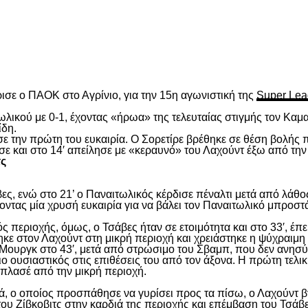
είτε
ισε ο ΠΑΟΚ στο Αγρίνιο, για την 15
η
αγωνιστική της
Super Lea
λικού με 0-1, έχοντας «ήρωα» της τελευταίας στιγμής τον Καμα
ίδη.
ασε την πρώτη του ευκαιρία. Ο Σορετίρε βρέθηκε σε θέση βολής
σε και στο 14′ απείλησε με «κεραυνό» του Λαχούντ έξω από την
τς
ς, ενώ στο 21’ ο Παναιτωλικός κέρδισε πέναλτι μετά από λάθος
νοντας μία χρυσή ευκαιρία για να βάλει τον Παναιτωλικό μπροστ
ς περιοχής, όμως, ο Τσάβες ήταν σε ετοιμότητα και στο 33′, έπε
ε στον Λαχούντ στη μικρή περιοχή και χρειάστηκε η ψύχραιμη 
Μουργκ στο 43′, μετά από στρώσιμο του Σβαμπ, που δεν ανησύ
ιο ουσιαστικός στις επιθέσεις του από τον άξονα. Η πρώτη τελι
ε πλασέ από την μικρή περιοχή.
, ο οποίος προσπάθησε να γυρίσει προς τα πίσω, ο Λαχούντ βγ
ου Ζίβκοβιτς στην καρδιά της περιοχής και επέμβαση του Τσάβ