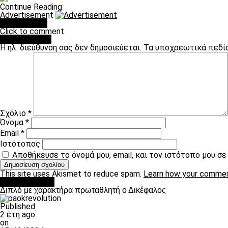
Continue Reading
Advertisement
You may like
Click to comment
Leave a Reply
Η ηλ. διεύθυνση σας δεν δημοσιεύεται.
Τα υποχρεωτικά πεδί
Σχόλιο
*
Όνομα
*
Email
*
Ιστότοπος
Αποθήκευσε το όνομά μου, email, και τον ιστότοπο μου σ
This site uses Akismet to reduce spam.
Learn how your commen
πρωτοσέλιδο
Διπλό με χαρακτήρα πρωταθλητή ο Δικέφαλος
Published
2 έτη ago
on