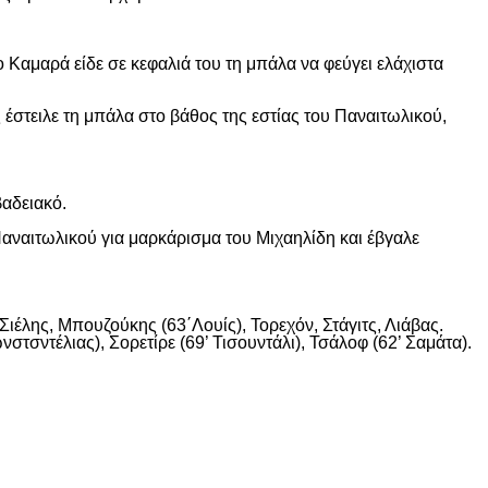
 Καμαρά είδε σε κεφαλιά του τη μπάλα να φεύγει ελάχιστα
 έστειλε τη μπάλα στο βάθος της εστίας του Παναιτωλικού,
βαδειακό.
αναιτωλικού για μαρκάρισμα του Μιχαηλίδη και έβγαλε
ιέλης, Μπουζούκης (63΄Λουίς), Τορεχόν, Στάγιτς, Λιάβας.
στσντέλιας), Σορετίρε (69’ Τισουντάλι), Τσάλοφ (62’ Σαμάτα).