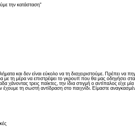
ούμε την κατάσταση”
είτε
ματα και δεν είναι εύκολο να τη διαχειριστούμε. Πρέπει να πη
έρα με τη μέρα να επιστρέψει το γκρουπ που θα μας οδηγήσει σ
 χάνοντας τρεις παίκτες, την ίδια στιγμή ο αντίπαλος είχε μί
ν έχουμε τη σωστή αντίδραση στο παιχνίδι. Είμαστε αναγκασμέν
είτε
κές