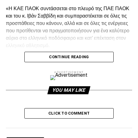
«Η ΚΑΕ ΠΑΟΚ συντάσσεται στο πλευρό της ΠΑΕ ΠΑΟΚ
και του κ. Ιβάν Σαββίδη και συμπαραστέκεται σε όλες τις
προσπάθειες που κάνουν, αλλά και σε όλες τις ενέργειες
που προτίθενται να πραγματοποιήσουν για ένα καλύτερο
αύριο στο ελληνικό ποδόσφαιρο και κατ’ επέκταση στον
ελληνικό αθλητισμό.
CONTINUE READING
ADVERTISEMENT
ADVERTISEMENT
YOU MAY LIKE
Στο ξεκίνημα αυτού του δύσκολου δρόμου ο ΠΑΟΚ δεν θα
έχει πολλούς συμμάχους.
CLICK TO COMMENT
Καλούμε όλα τα μέλη της οικογένειας του ΠΑΟΚ, να
συνταχθούν με τις ενέργειες του κ. Σαββίδη και να
στηρίξουν κάθε προσπάθεια της ΠΑΕ ΠΑΟΚ.