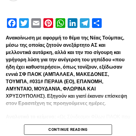
Facebook
Twitter
Email
Pinterest
WhatsApp
LinkedIn
Telegram
Μοιρασ
Ανακοίνωση με αφορμή το θέμα της Νέας Τούμπας,
μέσω της οποίας ζητούν ανεξάρτητο ΑΣ και
μελλοντικά αυτάρκη, αλλά και την πιο σίγουρη και
γρήγορη λύση για την ανέγερση του γηπέδου «που
ήδη έχει καθυστερήσει», όπως τονίζουν, εξέδωσαν
εννιά ΣΦ ΠΑΟΚ (ΑΜΠΑΛΑΕΑ, ΜΑΚΕΔΟΝΕΣ,
ΤΟΥΜΠΑ, #031# ΠΕΡΑΙΑ (ΕΟ), ΕΠΑΝΟΜΗ,
ΑΜΥΝΤΑΙΟ, ΜΟΥΔΑΝΙΑ, ΦΛΩΡΙΝΑ ΚΑΙ
ΧΡΥΣΟΥΠΟΛΗΣ). Εξηγούν και γιατί έκαναν επίσκεψη
στον Ερασιτέχνη τις προηγούμενες ημέρες.
Αναλυτικά το κείμενο:
«Ως Σύνδεσμοι Φίλων ΠΑΟΚ που
λειτουργούμε καθημερινά με γνώμωνα το καλό του
CONTINUE READING
Δικεφάλου και μόνο, αισθανόμαστε την ανάγκη να