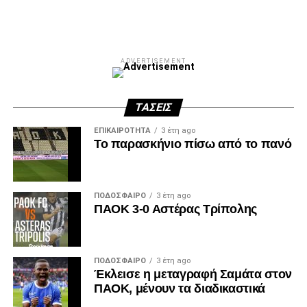
Facebook
Twitter
Email
Pinterest
WhatsApp
LinkedIn
Telegram
Μοιρασ
ADVERTISEMENT
ΤΆΣΕΙΣ
ΕΠΙΚΑΙΡΌΤΗΤΑ
3 έτη ago
Το παρασκήνιο πίσω από το πανό
ΠΟΔΌΣΦΑΙΡΟ
3 έτη ago
ΠΑΟΚ 3-0 Αστέρας Τρίπολης
ΠΟΔΌΣΦΑΙΡΟ
3 έτη ago
Έκλεισε η μεταγραφή Σαμάτα στον
ΠΑΟΚ, μένουν τα διαδικαστικά