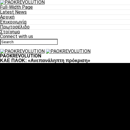
Full-Width Page
Latest News
Αρχική
Επικοινωνία
Πρωτοσέλιδο
Στοίχημα
Connect with us
PAOKREVOLUTION
ΚΑΕ ΠΑΟΚ: «Ανεπανάληπτη πρόκριση»
Ποδόσφαιρο
«Πλέον έχουμε αλλάξει σαν ομάδα, παίξαμε σαν ένα»
«Το πιο σημαντικό είναι η αυτοπεποίθηση των
ποδοσφαιριστών»
«Πάμε να διεκδικήσουμε την οκτάδα»
«Είναι απόλαυση να παίζεις για τον κόσμο του ΠΑΟΚ»
«Θα τα δώσουμε όλα κόντρα στη Λιόν για την οκτάδα»
Μπάσκετ