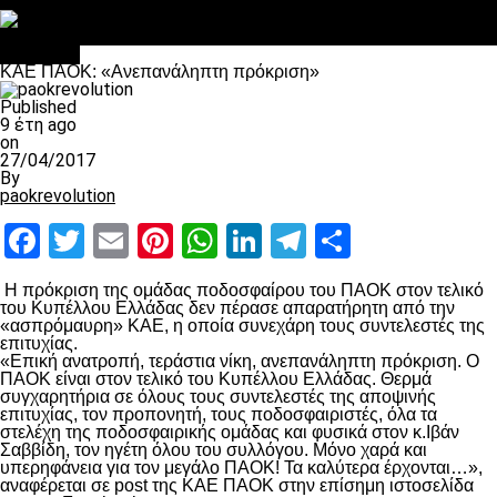
Στο OPEN τα προκριματικά, στη NOVA τα του πρωταθλήματος
Σαν σήμερα: Οταν “έφυγε” ο Λόραντ
Μπάσκετ
ΚΑΕ ΠΑΟΚ: «Ανεπανάληπτη πρόκριση»
Published
9 έτη ago
on
27/04/2017
By
paokrevolution
Facebook
Twitter
Email
Pinterest
WhatsApp
LinkedIn
Telegram
Μοιραστ
Η πρόκριση της ομάδας ποδοσφαίρου του ΠΑΟΚ στον τελικό
του Κυπέλλου Ελλάδας δεν πέρασε απαρατήρητη από την
«ασπρόμαυρη» ΚΑΕ, η οποία συνεχάρη τους συντελεστές της
επιτυχίας.
«Επική ανατροπή, τεράστια νίκη, ανεπανάληπτη πρόκριση. Ο
ΠΑΟΚ είναι στον τελικό του Κυπέλλου Ελλάδας. Θερμά
συγχαρητήρια σε όλους τους συντελεστές της αποψινής
επιτυχίας, τον προπονητή, τους ποδοσφαιριστές, όλα τα
στελέχη της ποδοσφαιρικής ομάδας και φυσικά στον κ.Ιβάν
Σαββίδη, τον ηγέτη όλου του συλλόγου. Μόνο χαρά και
υπερηφάνεια για τον μεγάλο ΠΑΟΚ! Τα καλύτερα έρχονται…»,
αναφέρεται σε post της ΚΑΕ ΠΑΟΚ στην επίσημη ιστοσελίδα