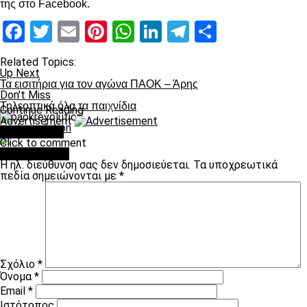
της στο Facebook.
Facebook
Twitter
Email
Pinterest
WhatsApp
LinkedIn
Telegram
Μοιραστ
Related Topics:
Up Next
Τα εισιτήρια για τον αγώνα ΠΑΟΚ – Άρης
Don't Miss
Τηλεοπτικά όλα τα παιχνίδια
Continue Reading
Advertisement
paokrevolution
You may like
Click to comment
Leave a Reply
Η ηλ. διεύθυνση σας δεν δημοσιεύεται.
Τα υποχρεωτικά
πεδία σημειώνονται με
*
Σχόλιο
*
Όνομα
*
Email
*
Ιστότοπος