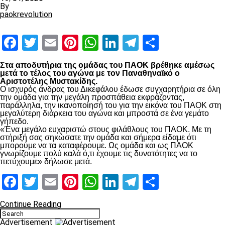
By
paokrevolution
Facebook
Twitter
Email
Pinterest
WhatsApp
LinkedIn
Telegram
Μοιραστ
Στα αποδυτήρια της ομάδας του ΠΑΟΚ βρέθηκε αμέσως
μετά το τέλος του αγώνα με τον Παναθηναϊκό ο
Αριστοτέλης Μυστακίδης.
Ο ισχυρός άνδρας του Δικεφάλου έδωσε συγχαρητήρια σε όλη
την ομάδα για την μεγάλη προσπάθεια εκφράζοντας,
παράλληλα, την ικανοποίησή του για την εικόνα του ΠΑΟΚ στη
μεγαλύτερη διάρκεια του αγώνα και μπροστά σε ένα γεμάτο
γήπεδο.
«Ένα μεγάλο ευχαριστώ στους φιλάθλους του ΠΑΟΚ. Με τη
στήριξή σας σηκώσατε την ομάδα και σήμερα είδαμε ότι
μπορούμε να τα καταφέρουμε. Ως ομάδα και ως ΠΑΟΚ
γνωρίζουμε πολύ καλά ό,τι έχουμε τις δυνατότητες να το
πετύχουμε» δήλωσε μετά.
Facebook
Twitter
Email
Pinterest
WhatsApp
LinkedIn
Telegram
Μοιραστ
Continue Reading
Advertisement