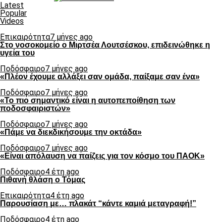
Latest
Popular
Videos
Επικαιρότητα
7 μήνες ago
Στο νοσοκομείο ο Μιρτσέα Λουτσέσκου, επιδεινώθηκε η
υγεία του
Ποδόσφαιρο
7 μήνες ago
«Πλέον έχουμε αλλάξει σαν ομάδα, παίξαμε σαν ένα»
Ποδόσφαιρο
7 μήνες ago
«Το πιο σημαντικό είναι η αυτοπεποίθηση των
ποδοσφαιριστών»
Ποδόσφαιρο
7 μήνες ago
«Πάμε να διεκδικήσουμε την οκτάδα»
Ποδόσφαιρο
7 μήνες ago
«Είναι απόλαυση να παίζεις για τον κόσμο του ΠΑΟΚ»
Ποδόσφαιρο
4 έτη ago
Πιθανή θλάση ο Τόμας
Επικαιρότητα
4 έτη ago
Παρουσίαση με… πλακάτ “κάντε καμιά μεταγραφή!”
Ποδόσφαιρο
4 έτη ago