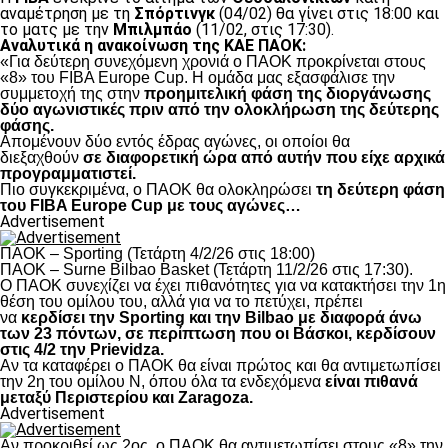
αναμέτρηση με τη
Σπόρτινγκ
(04/02) θα γίνει στις 18:00 και
το ματς με την
Μπιλμπάο
(11/02, στις 17:30).
Αναλυτικά η ανακοίνωση της ΚΑΕ ΠΑΟΚ:
«Για δεύτερη συνεχόμενη χρονιά ο ΠΑΟΚ προκρίνεται στους
«8» του FIBA Europe Cup. H ομάδα μας εξασφάλισε την
συμμετοχή της στην
προημιτελική φάση της διοργάνωσης
δύο αγωνιστικές πριν από την ολοκλήρωση της δεύτερης
φάσης.
Απομένουν δύο εντός έδρας αγώνες, οι οποίοι θα
διεξαχθούν
σε διαφορετική ώρα από αυτήν που είχε αρχικά
προγραμματιστεί.
Πιο συγκεκριμένα, ο ΠΑΟΚ θα ολοκληρώσει
τη δεύτερη φάση
του FIBA Europe Cup με τους αγώνες…
Advertisement
ΠΑΟΚ – Sporting (Τετάρτη 4/2/26 στις 18:00)
ΠΑΟΚ – Surne Bilbao Basket (Τετάρτη 11/2/26 στις 17:30).
Ο ΠΑΟΚ συνεχίζει να έχει πιθανότητες για να κατακτήσει την 1η
θέση του ομίλου του, αλλά για να το πετύχει, πρέπει
να
κερδίσει την Sporting και την Bilbao με διαφορά άνω
των 23 πόντων, σε περίπτωση που οι Βάσκοι, κερδίσουν
στις 4/2 την Prievidza.
Αν τα καταφέρει ο ΠΑΟΚ θα είναι πρώτος και θα αντιμετωπίσει
την 2η του ομίλου Ν, όπου όλα τα ενδεχόμενα
είναι πιθανά
μεταξύ Περιστερίου και Zaragoza.
Advertisement
Αν προκριθεί ως 2ος, ο ΠΑΟΚ θα αντιμετωπίσει στους «8» την