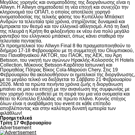
Μεγάλος χορηγός και ονοματοδότης της διοργάνωσης είναι η
Allwyn. Η Allwyn σηματοδοτεί τη νέα εποχή και συνεχίζει την
κληρονομιά του ΟΠΑΠ, ο οποίος αποτέλεσε χορηγό
ονοματοδοσίας της τελικής φάσης του Κυπέλλου Μπάσκετ
Ανδρών τα τελευταία τρία χρόνια, στηρίζοντας δυναμικά και
έμπρακτα τον θεσμό και τον ελληνικό αθλητισμό. Από τη δική
της πλευρά η Κρήτη θα φιλοξενήσει εκ νέου ένα πολύ μεγάλο
ραντεβού του ελληνικού μπάσκετ, όπως κάνει σταθερά την
τελευταία πενταετία.
Οι προημιτελικοί του Allwyn Final 8 θα πραγματοποιηθούν το
διήμερο 17-18 Φεβρουαρίου με τη συμμετοχή του Ολυμπιακού,
του Παναθηναϊκού AKTOR, του ΠΑΟΚ, της ΑΕΚ, του Άρη
Betsson, του νικητή των αγώνων Ηρακλής-Κολοσσός H Hotels
Collection, Μύκονος Betsson-Καρδίτσα Ιαπωνική και
Προμηθέας Πάτρας Βίκος Cola-Μαρούσι Chery. Στις 19
Φεβρουαρίου θα ακολουθήσουν οι ημιτελικοί της διοργάνωσης,
με το μεγάλο τελικό να διεξάγεται το Σάββατο 21 Φεβρουαρίου
2026. Μετά τα πρώτα πενήντα χρόνια ζωής η διοργάνωση
μπαίνει σε μια νέα εποχή με την ανανέωση της συμφωνίας με
τον χορηγό που υιοθετεί με τη σειρά του μια νέα ονομασία και
θέτει το Κύπελλο Ελλάδας σε πρώτο πλάνο. Κοινός στόχος
όλων είναι η αναβάθμιση του event σε κάθε επίπεδο
αποβλέποντας και στην καλύτερη δυνατή εμπειρία των
φιλάθλων!
Προημιτελικά
Τρίτη 17 Φεβρουαρίου
Advertisement