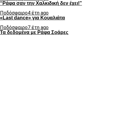
“Ράφα σαν την Χαλκιδική δεν έχει!”
Ποδόσφαιρο
4 έτη ago
«Last dance» για Κουαλιάτα
Ποδόσφαιρο
7 έτη ago
Τα δεδομένα με Ράφα Σοάρες