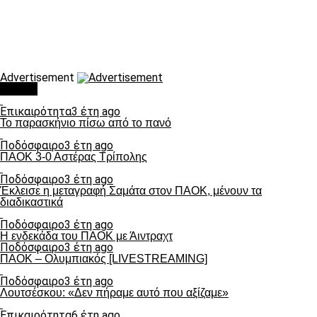
Advertisement
Τάσεις
Επικαιρότητα
3 έτη ago
Το παρασκήνιο πίσω από το πανό
Ποδόσφαιρο
3 έτη ago
ΠΑΟΚ 3-0 Αστέρας Τρίπολης
Ποδόσφαιρο
3 έτη ago
Έκλεισε η μεταγραφή Σαμάτα στον ΠΑΟΚ, μένουν τα
διαδικαστικά
Ποδόσφαιρο
3 έτη ago
Η ενδεκάδα του ΠΑΟΚ με Άιντραχτ
Ποδόσφαιρο
3 έτη ago
ΠΑΟΚ – Ολυμπιακός [LIVESTREAMING]
Ποδόσφαιρο
3 έτη ago
Λουτσέσκου: «Δεν πήραμε αυτό που αξίζαμε»
Επικαιρότητα
6 έτη ago