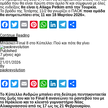
ομάδα που θα είναι πρώτη στον όμιλο Ν και σύμφωνα με όλες
τις ενδείξεις
θα είναι η Aliaga Petkim από την Τουρκία.
Το βράδυ της Τετάρτης 11/2 θα γνωρίζει ο ΠΑΟΚ
ποια ομάδα
θα αντιμετωπίσει στις 11 και 18 Μαρτίου 2026».
Facebook
Twitter
Email
Pinterest
WhatsApp
LinkedIn
Telegram
Μοιραστ
Continue Reading
Μπάσκετ
Μπάσκετ-Final 8 στο Κύπελλο: Πού και πότε θα γίνει
Published
7 μήνες ago
on
21/01/2026
By
paokrevolution
Facebook
Twitter
Email
Pinterest
WhatsApp
LinkedIn
Telegram
Μοιραστ
Το Κύπελλο Ανδρών μπαίνει στη δεύτερη πεντηκονταετία
της ζωής του και το Final 8 ανανεώνει το ραντεβού του με
το Ηράκλειο και το κλειστό γυμναστήριο Νέας
Αλικαρνασσού από τις 17 ως τις 21 Φεβρουαρίου.