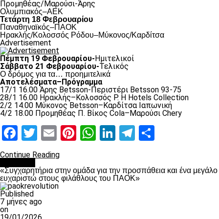
Προμηθέας/Μαρούσι-Άρης
Ολυμπιακός–ΑΕΚ
Τετάρτη 18 Φεβρουαρίου
Παναθηναϊκός–ΠΑΟΚ
Hρακλής/Κολοσσός Ρόδου–Μύκονος/Καρδίτσα
Advertisement
Πέμπτη 19 Φεβρουαρίου-
Ημιτελικοί
Σάββατο 21 Φεβρουαρίου-
Τελικός
Ο δρόμος για τα… προημιτελικά
Αποτελέσματα–Πρόγραμμα
17/1 16.00 Άρης Betsson-Περιστέρι Betsson 93-75
28/1 16.00 Ηρακλής–Κολοσσός Ρ. H Hotels Collection
2/2 14.00 Μύκονος Betsson–Καρδίτσα Ιαπωνική
4/2 18.00 Προμηθέας Π. Βίκος Cola–Μαρούσι Chery
Facebook
Twitter
Email
Pinterest
WhatsApp
LinkedIn
Telegram
Μοιραστ
Continue Reading
Μπάσκετ
«Συγχαρητήρια στην ομάδα για την προσπάθεια και ένα μεγάλο
ευχαριστώ στους φιλάθλους του ΠΑΟΚ»
Published
7 μήνες ago
on
19/01/2026