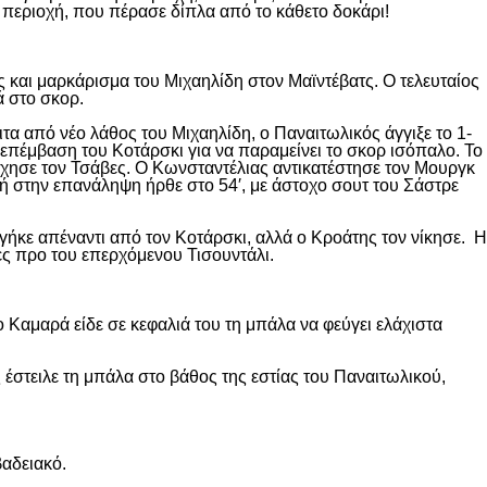
 περιοχή, που πέρασε δίπλα από το κάθετο δοκάρι!
 και μαρκάρισμα του Μιχαηλίδη στον Μαϊντέβατς. Ο τελευταίος
ά στο σκορ.
ιτα από νέο λάθος του Μιχαηλίδη, ο Παναιτωλικός άγγιξε το 1-
επέμβαση του Κοτάρσκι για να παραμείνει το σκορ ισόπαλο. Το
χησε τον Τσάβες. Ο Κωνσταντέλιας αντικατέστησε τον Μουργκ
κή στην επανάληψη ήρθε στο 54′, με άστοχο σουτ του Σάστρε
ήκε απέναντι από τον Κοτάρσκι, αλλά ο Κροάτης τον νίκησε. Η
ες προ του επερχόμενου Τισουντάλι.
 Καμαρά είδε σε κεφαλιά του τη μπάλα να φεύγει ελάχιστα
 έστειλε τη μπάλα στο βάθος της εστίας του Παναιτωλικού,
βαδειακό.