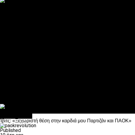
ΠΑΟΚ και τηλεοπτικά: αποκλειστικά απόφαση Σαββίδη
Αντίπαλοι
Νέα προβλήματα στην Μπέτις πριν την Τούμπα
Επίσημο «stop» στους φίλους του ΠΑΟΚ στο Αγρίνιο
Η Λιόν «σφυροκόπησε» τη Μονακό και πλησιάζει στο Champio
ΠΑΟΚ: Τι έκαναν οι αντίπαλοί του στο Europa League
Η Ριέκα διέκοψε την εγγραφή μελών ενόψει… ΠΑΟΚ
Διάφορα
Πέθανε ο μπαμπάς του Γιαννάκη, Λουκάς Μήλιος
ΣΦ ΠΑΟΚ Θύρα 4: Ανακοίνωσε οδική εκδρομή για τον αγώνα με
Κανείς δεν ξέχασε τα έξι αετόπουλα
Στο OPEN τα προκριματικά, στη NOVA τα του πρωταθλήματος
Σαν σήμερα: Οταν “έφυγε” ο Λόραντ
πρωτοσέλιδο
Ίβιτς: «Ξεχωριστή θέση στην καρδιά μου Παρτιζάν και ΠΑΟΚ»
Published