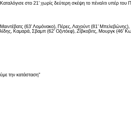
αταλόγισε στο 21’ χωρίς δεύτερη σκέψη το πέναλτι υπέρ του Π
αιντέβατς (63’ Λομόνακο), Πέρες, Λαχούντ (81’ Μπελεβώνης), Σ
ίδης, Καμαρά, Σβαμπ (62’ Οζντόεφ), Ζίβκοβιτς, Μουργκ (46’ Κων
είτε
ούμε την κατάσταση”
είτε