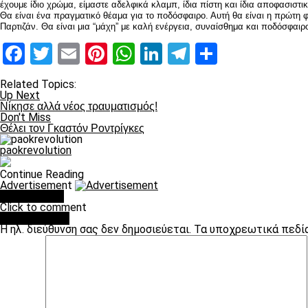
έχουμε ίδιο χρώμα, είμαστε αδελφικά κλαμπ, ίδια πίστη και ίδια αποφασιστι
Θα είναι ένα πραγματικό θέαμα για το ποδόσφαιρο. Αυτή θα είναι η πρώτη 
Παρτιζάν. Θα είναι μια “μάχη” με καλή ενέργεια, συναίσθημα και ποδόσφα
Facebook
Twitter
Email
Pinterest
WhatsApp
LinkedIn
Telegram
Μοιραστ
Related Topics:
Up Next
Νίκησε αλλά νέος τραυματισμός!
Don't Miss
Θέλει τον Γκαστόν Ροντρίγκες
paokrevolution
Continue Reading
Advertisement
You may like
Click to comment
Leave a Reply
Η ηλ. διεύθυνση σας δεν δημοσιεύεται.
Τα υποχρεωτικά πεδί