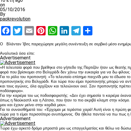
10 έτη ago
on
05/10/2016
By
paokrevolution
Facebook
Twitter
Email
Pinterest
WhatsApp
LinkedIn
Telegram
Μοιραστ
Ο Βλάνταν Ίβιτς παραχώρησε μεγάλη συνέντευξη σε σερβικό μέσο ενημέρωση
Αναλυτικά όσα είπε:
Advertisement
«Η τελευταία φορά που βρέθηκα στο γήπεδο της Παρτιζάν ήταν ως θεατής πρ
φορά που βρίσκομαι στο Βελιγράδι δεν χάνω την ευκαιρία για να δω φίλου
Για το ρόλο του προπονητή: «Το τελευταίο επίσημο παιχνίδι μου το έδωσα το
προπονητικής στο Βελιγράδι. Και τώρα που είμαι προπονητής μπορώ να αντ
και τους αγώνες, όλα αρχίζουν και τελειώνουν εκεί. Σαν προπονητής πρέπε
ποδόσφαιρο».
Για την καριέρα του ως ποδοσφαιριστής: «Δεν έχει σημασία τι καριέρα έκαν
όπως η Νιούκαστλ και η Λάτσιο, που ήταν το πιο ακριβό κλαμπ στην κόσμο. 
μου και έχουν μείνει στην καρδιά μου».
Για τα συναισθήματά του: «Έρχομαι με τεράστια χαρά! Αυτή είναι η πρώτη 
τώρα για τι είμαι περισσότερο ανυπόμονος. Θα ήθελα παντού να πω πως η Πα
Advertisement
Τώρα έχω αρκετό δρόμο μπροστά μου ως επαγγελματίας και θέλω να δώσω τον