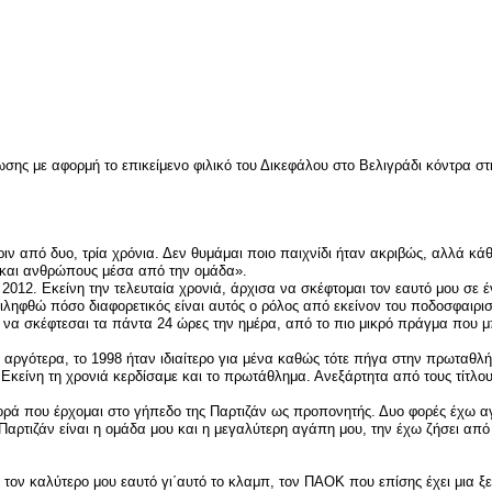
είτε
ς με αφορμή το επικείμενο φιλικό του Δικεφάλου στο Βελιγράδι κόντρα στ
ιν από δυο, τρία χρόνια. Δεν θυμάμαι ποιο παιχνίδι ήταν ακριβώς, αλλά κ
ς και ανθρώπους μέσα από την ομάδα».
 2012. Εκείνη την τελευταία χρονιά, άρχισα να σκέφτομαι τον εαυτό μου σε 
ιληφθώ πόσο διαφορετικός είναι αυτός ο ρόλος από εκείνον του ποδοσφαιρι
ι να σκέφτεσαι τα πάντα 24 ώρες την ημέρα, από το πιο μικρό πράγμα που μ
α αργότερα, το 1998 ήταν ιδιαίτερο για μένα καθώς τότε πήγα στην πρωταθλ
Εκείνη τη χρονιά κερδίσαμε και το πρωτάθλημα. Ανεξάρτητα από τους τίτλου
φορά που έρχομαι στο γήπεδο της Παρτιζάν ως προπονητής. Δυο φορές έχω α
ρτιζάν είναι η ομάδα μου και η μεγαλύτερη αγάπη μου, την έχω ζήσει από τ
 καλύτερο μου εαυτό γι΄αυτό το κλαμπ, τον ΠΑΟΚ που επίσης έχει μια ξεχω