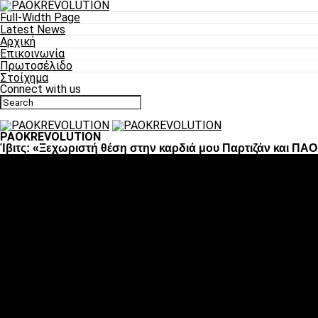
Full-Width Page
Latest News
Αρχική
Επικοινωνία
Πρωτοσέλιδο
Στοίχημα
Connect with us
PAOKREVOLUTION
Ίβιτς: «Ξεχωριστή θέση στην καρδιά μου Παρτιζάν και ΠΑ
Ποδόσφαιρο
«Πλέον έχουμε αλλάξει σαν ομάδα, παίξαμε σαν ένα»
«Το πιο σημαντικό είναι η αυτοπεποίθηση των ποδοσφαιριστώ
«Πάμε να διεκδικήσουμε την οκτάδα»
«Είναι απόλαυση να παίζεις για τον κόσμο του ΠΑΟΚ»
«Θα τα δώσουμε όλα κόντρα στη Λιόν για την οκτάδα»
Μπάσκετ
Αλλαγή ώρας με Σπόρτινγκ και Μπιλμπάο