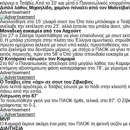
κόρνερ ο Τσάβες.Από το 10’ και μετά ο Παναιτωλικός ισορρόπη
Διπλό λάθος Μιχαηλίδη, χαμένο πέναλτι από τον Μαϊντέβα
Advertisement
Ακολούθησε στο 15′ χλιαρό σουτ του Ότο που μπλόκαρε ο Τσάβε
ανέλαβε την εκτέλεση στο 23’, αλλά έστειλε την μπάλα άουτ, χά
Μοναδική ευκαιρία από τον Λαχούντ
Στο 27′ ο Σάστρε προσπάθησε να γίνει επικίνδυνος με σουτ εκτό
0. Η μπάλα χτύπησε στην πλάτη του Έλληνα αμυντικού, στρώθηκ
πρώτο ημίχρονο έκλεισε με σουτ υπό καλές προϋποθέσεις του 
στο ξεκίνημα του δευτέρου μέρους, με στόχο ο ΠΑΟΚ να γίνει π
εκτός περιοχής, πριν στο 58′ ο Ότο χάσει σπουδαία ευκαιρία μ
Ο Κοτάρσκι «έσωσε» τον Καμαρά
Στο 60’ ο Παναιτωλικός απείλησε από μεγάλο λάθος του Καμαρά
επόμενη αξιοσημείωτη φάση καταγράφηκε στο 78’, με γύρισμα τ
Advertisement
Ο Τσάβες είπε «όχι» σε σουτ του Ζίβκοβιτς
Δύο λεπτά αργότερα, ο Τσάβες έσωσε με το πόδι στην κλειστή τ
πάνω από την εστία.
Λύτρωση στο 87’
Το πολυπόθητο γκολ για τον ΠΑΟΚ ήρθε, τελικά, στο 87′. Ο Ζίβκ
γράφοντας το 0-1.
Advertisement
MVP
Ο Καμαρά έκρινε ακόμη ένα ματς του ΠΑΟΚ τη φετινή σεζόν με κ
ΔΙΑΙΤΗΣΙΑ