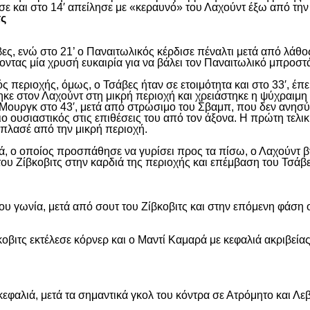
σε και στο 14′ απείλησε με «κεραυνό» του Λαχούντ έξω από την
τς
ς, ενώ στο 21’ ο Παναιτωλικός κέρδισε πέναλτι μετά από λάθος
νοντας μία χρυσή ευκαιρία για να βάλει τον Παναιτωλικό μπροστ
ς περιοχής, όμως, ο Τσάβες ήταν σε ετοιμότητα και στο 33′, έπε
ε στον Λαχούντ στη μικρή περιοχή και χρειάστηκε η ψύχραιμη 
Μουργκ στο 43′, μετά από στρώσιμο του Σβαμπ, που δεν ανησύ
ιο ουσιαστικός στις επιθέσεις του από τον άξονα. Η πρώτη τελι
ε πλασέ από την μικρή περιοχή.
, ο οποίος προσπάθησε να γυρίσει προς τα πίσω, ο Λαχούντ βγ
ου Ζίβκοβιτς στην καρδιά της περιοχής και επέμβαση του Τσάβ
ου γωνία, μετά από σουτ του Ζίβκοβιτς και στην επόμενη φάση ο
οβιτς εκτέλεσε κόρνερ και ο Μαντί Καμαρά με κεφαλιά ακριβείας
εφαλιά, μετά τα σημαντικά γκολ του κόντρα σε Ατρόμητο και Λε