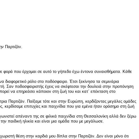
ην Παρτιζάν.
άθε φορά που έρχομαι σε αυτό το γήπεδο έχω έντονα συναισθήματα. Κάθε
ένα διαφορετικό ρόλο στο ποδόσφαιρο. Έτσι ξεκίνησα τα σεμινάρια
στή. Σαν ποδοσφαιριστής έχεις να σκέφτεσαι την δουλειά στην προπόνηση
πορεί να επηρεάσει κάποιον στη ζωή του και κατ΄ επέκταση στο
ήτρια Παρτιζάν. Παίξαμε τότε και στην Ευρώπη, κερδίζοντας μεγάλες ομάδες
ς, κερδίσαμε επιτυχίες και παιχνίδια που για εμένα ήταν ορόσημο στη ζωή
γωνιστεί απέναντι της σε φιλικά παιχνίδια στη Θεσσαλονίκη αλλά δεν ξέρω
ην παιδική ηλικία και είναι μια ομάδα που με μεγάλωσε.
ριστή θέση στην καρδιά μου δίπλα στην Παρτιζάν. Δεν είναι μόνο ότι