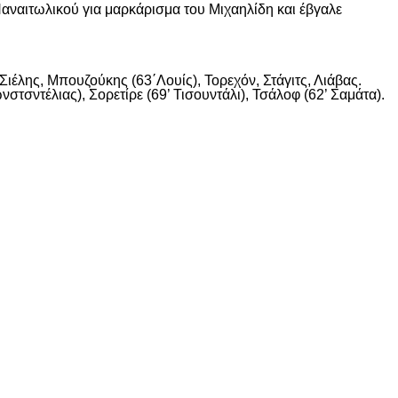
αναιτωλικού για μαρκάρισμα του Μιχαηλίδη και έβγαλε
ιέλης, Μπουζούκης (63΄Λουίς), Τορεχόν, Στάγιτς, Λιάβας.
στσντέλιας), Σορετίρε (69’ Τισουντάλι), Τσάλοφ (62’ Σαμάτα).