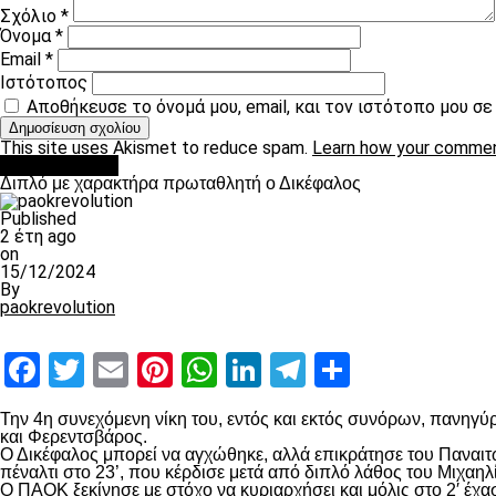
Σχόλιο
*
Όνομα
*
Email
*
Ιστότοπος
Αποθήκευσε το όνομά μου, email, και τον ιστότοπο μου σ
This site uses Akismet to reduce spam.
Learn how your commen
πρωτοσέλιδο
Διπλό με χαρακτήρα πρωταθλητή ο Δικέφαλος
Published
2 έτη ago
on
15/12/2024
By
paokrevolution
Facebook
Twitter
Email
Pinterest
WhatsApp
LinkedIn
Telegram
Μοιραστ
Την 4
η
συνεχόμενη νίκη του, εντός και εκτός συνόρων, πανηγύρ
και Φερεντσβάρος.
Ο Δικέφαλος μπορεί να αγχώθηκε, αλλά επικράτησε του Παναιτω
πέναλτι στο 23’, που κέρδισε μετά από διπλό λάθος του Μιχαηλ
Ο ΠΑΟΚ ξεκίνησε με στόχο να κυριαρχήσει και μόλις στο 2′ έχ