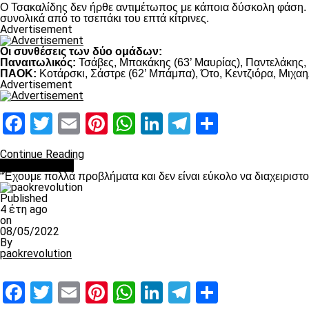
Ο Τσακαλίδης δεν ήρθε αντιμέτωπος με κάποια δύσκολη φάση. Κ
συνολικά από το τσεπάκι του επτά κίτρινες.
Advertisement
Οι συνθέσεις των δύο ομάδων:
Παναιτωλικός:
Τσάβες, Μπακάκης (63’ Μαυρίας), Παντελάκης, Μ
ΠΑΟΚ:
Κοτάρσκι, Σάστρε (62’ Μπάμπα), Ότο, Κεντζιόρα, Μιχαηλ
Advertisement
Facebook
Twitter
Email
Pinterest
WhatsApp
LinkedIn
Telegram
Μοιραστ
Continue Reading
πρωτοσέλιδο
“Έχουμε πολλά προβλήματα και δεν είναι εύκολο να διαχειριστ
Published
4 έτη ago
on
08/05/2022
By
paokrevolution
Facebook
Twitter
Email
Pinterest
WhatsApp
LinkedIn
Telegram
Μοιραστ