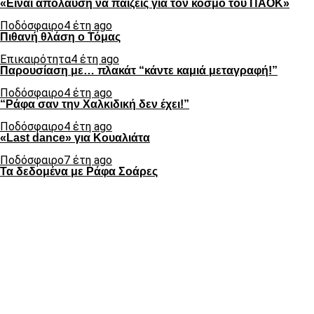
«Είναι απόλαυση να παίζεις για τον κόσμο του ΠΑΟΚ»
Ποδόσφαιρο
4 έτη ago
Πιθανή θλάση ο Τόμας
Επικαιρότητα
4 έτη ago
Παρουσίαση με… πλακάτ “κάντε καμιά μεταγραφή!”
Ποδόσφαιρο
4 έτη ago
“Ράφα σαν την Χαλκιδική δεν έχει!”
Ποδόσφαιρο
4 έτη ago
«Last dance» για Κουαλιάτα
Ποδόσφαιρο
7 έτη ago
Τα δεδομένα με Ράφα Σοάρες