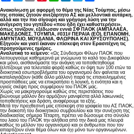
Ανακοίνωση με αφορμή το θέμα της Νέας Τούμπας, μέσω
της οποίας ζητούν ανεξάρτητο ΑΣ και μελλοντικά αυτάρκη,
αλλά και την πιο σίγουρη και γρήγορη λύση για την
ανέγερση του γηπέδου «που ήδη έχει καθυστερήσει»,
όπως τονίζουν, εξέδωσαν εννιά ΣΦ ΠΑΟΚ (ΑΜΠΑΛΑΕΑ,
ΜΑΚΕΔΟΝΕΣ, ΤΟΥΜΠΑ, #031# ΠΕΡΑΙΑ (ΕΟ), ΕΠΑΝΟΜΗ,
ΑΜΥΝΤΑΙΟ, ΜΟΥΔΑΝΙΑ, ΦΛΩΡΙΝΑ ΚΑΙ ΧΡΥΣΟΥΠΟΛΗΣ).
Εξηγούν και γιατί έκαναν επίσκεψη στον Ερασιτέχνη τις
προηγούμενες ημέρες.
Αναλυτικά το κείμενο:
«Ως Σύνδεσμοι Φίλων ΠΑΟΚ που
λειτουργούμε καθημερινά με γνώμωνα το καλό του Δικεφάλου
και μόνο, αισθανόμαστε την ανάγκη να τοποθετηθούμε
(ελπίζουμε για τελευταία φορά) καθώς εν όψη των 100 ετών τα
διοικητικά εσωπροβλήματα του οργανισμού δεν φαίνεται να
καταλαγιάζουν (κάθε άλλο μάλλον) παρά τις επανειλημμένες
προσπάθειες μας να επικρατήσει η λογική, η ενότητα και η
υγιείς σκέψη προς συμφέρουν του ΠΑΟΚ μας.
Χωρίς να μακρηγορούμε καθώς στις περιστάσεις που
βιώνουμε μάλλον δεν αρμόζουν μανιφέστα αλλά λακωνικές
τοποθετήσεις και δράση, αναφέρουμε τα εξής.
Μετά την προχθεσινή μας επίσκεψη στα γραφεία του ΑΣ ΠΑΟΚ,
την διακοπή του διοικητικού συμβουλίου και την συνέχιση της
διαδικασίας σήμερα Τέταρτη, πρέπει να δώσουμε στο σύνολο
του λαού του ΠΑΟΚ την αλήθεια από την δικιά μας πλευρά
καθώς το μέλλον του οργανισμού και οι άνθρωποι που τον
απαρτίζουν είναι θέμα όλων και όχι μόνο των οργανωμένων.