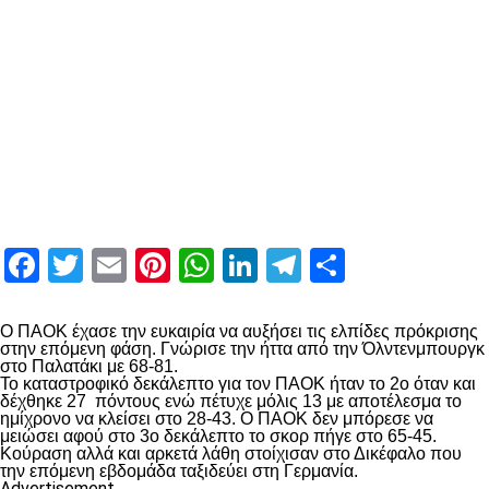
Facebook
Twitter
Email
Pinterest
WhatsApp
LinkedIn
Telegram
Μοιραστ
Ο ΠΑΟΚ έχασε την ευκαιρία να αυξήσει τις ελπίδες πρόκρισης
στην επόμενη φάση. Γνώρισε την ήττα από την Όλντενμπουργκ
στο Παλατάκι με 68-81.
Το καταστροφικό δεκάλεπτο για τον ΠΑΟΚ ήταν το 2ο όταν και
δέχθηκε 27 πόντους ενώ πέτυχε μόλις 13 με αποτέλεσμα το
ημίχρονο να κλείσει στο 28-43. Ο ΠΑΟΚ δεν μπόρεσε να
μειώσει αφού στο 3ο δεκάλεπτο το σκορ πήγε στο 65-45.
Κούραση αλλά και αρκετά λάθη στοίχισαν στο Δικέφαλο που
την επόμενη εβδομάδα ταξιδεύει στη Γερμανία.
Advertisement