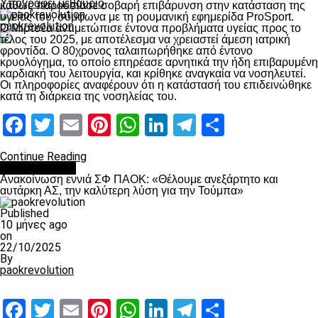
Υπογράφει μεθαύριο
καθώς παρουσίασε σοβαρή επιβάρυνση στην κατάσταση της
υγείας του, σύμφωνα με τη ρουμανική εφημερίδα ProSport.
paokrevolution
Ο Μιρτσέα αντιμετώπισε έντονα προβλήματα υγείας προς το
τέλος του 2025, με αποτέλεσμα να χρειαστεί άμεση ιατρική
φροντίδα. Ο 80χρονος ταλαιπωρήθηκε από έντονο
κρυολόγημα, το οποίο επηρέασε αρνητικά την ήδη επιβαρυμένη
καρδιακή του λειτουργία, και κρίθηκε αναγκαία να νοσηλευτεί.
Οι πληροφορίες αναφέρουν ότι η κατάστασή του επιδεινώθηκε
κατά τη διάρκεια της νοσηλείας του.
Facebook
Twitter
Email
Pinterest
WhatsApp
LinkedIn
Telegram
Μοιραστ
Continue Reading
Επικαιρότητα
Ανακοίνωση εννιά ΣΦ ΠΑΟΚ: «Θέλουμε ανεξάρτητο και
αυτάρκη ΑΣ, την καλύτερη λύση για την Τούμπα»
Published
10 μήνες ago
on
22/10/2025
By
paokrevolution
Facebook
Twitter
Email
Pinterest
WhatsApp
LinkedIn
Telegram
Μοιραστ