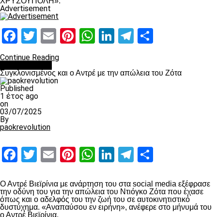
ΧΡΥΣΟΥΠΟΛΗ».
Advertisement
Facebook
Twitter
Email
Pinterest
WhatsApp
LinkedIn
Telegram
Μοιραστ
Continue Reading
Επικαιρότητα
Συγκλονισμένος και ο Αντρέ με την απώλεια του Ζότα
Published
1 έτος ago
on
03/07/2025
By
paokrevolution
Facebook
Twitter
Email
Pinterest
WhatsApp
LinkedIn
Telegram
Μοιραστ
Ο Αντρέ Βιεϊρίνια με ανάρτηση του στα social media εξέφρασε
την οδύνη του για την απώλεια του Ντιόγκο Ζότα που έχασε
όπως και ο αδελφός του την ζωή του σε αυτοκινητιστικό
δυστύχημα. «Αναπαύσου εν ειρήνη», ανέφερε στο μήνυμά του
ο Αντρέ Βιεϊρίνια.