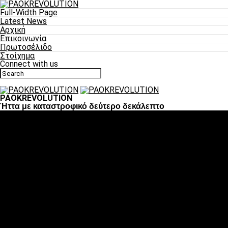
Full-Width Page
Latest News
Αρχική
Επικοινωνία
Πρωτοσέλιδο
Στοίχημα
Connect with us
PAOKREVOLUTION
Ήττα με καταστροφικό δεύτερο δεκάλεπτο
Ποδόσφαιρο
«Πλέον έχουμε αλλάξει σαν ομάδα, παίξαμε σαν ένα»
«Το πιο σημαντικό είναι η αυτοπεποίθηση των
ποδοσφαιριστών»
«Πάμε να διεκδικήσουμε την οκτάδα»
«Είναι απόλαυση να παίζεις για τον κόσμο του ΠΑΟΚ»
«Θα τα δώσουμε όλα κόντρα στη Λιόν για την οκτάδα»
Μπάσκετ