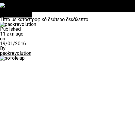
Στο OPEN τα προκριματικά, στη NOVA τα του πρωταθλήματος
Σαν σήμερα: Οταν “έφυγε” ο Λόραντ
Επικαιρότητα
Ήττα με καταστροφικό δεύτερο δεκάλεπτο
Published
11 έτη ago
on
19/01/2016
By
paokrevolution