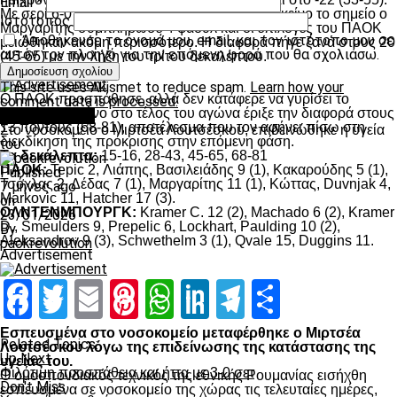
Email
*
Με σερί 6-0 ο ΠΑΟΚ μείωσε 39-55, αλλά σε εκείνο το σημείο ο
Ιστότοπος
Μαργαρίτης συμπλήρωσε 4 φάουλ και οι επιλογές του ΠΑΟΚ
Αποθήκευσε το όνομά μου, email, και τον ιστότοπο μου σε
μειώθηκαν ακόμη περισσότερο. Η διαφορά πήγε ξανά στους 20
αυτόν τον πλοηγό για την επόμενη φορά που θα σχολιάσω.
(45-65) με την λήξη του τρίτου δεκαλέπτου.
Advertisement
This site uses Akismet to reduce spam.
Learn how your
O ΠΑΟΚ προσπάθησε, αλλά δεν κατάφερε να γυρίσει το
comment data is processed.
παιχνίδι και μόνο στο τέλος του αγώνα έριξε την διαφορά στους
Επικαιρότητα
13 πόντους (68-81), αποτέλεσμα που τον αφήνει πίσω στη
Στο νοσοκομείο ο Μιρτσέα Λουτσέσκου, επιδεινώθηκε η υγεία
διεκδίκηση της πρόκρισης στην επόμενη φάση.
του
Τα δεκάλεπτα:
15-16, 28-43, 45-65, 68-81
ΠΑΟΚ:
Tepic 2, Λιάπης, Βασιλειάδης 9 (1), Κακαρούδης 5 (1),
Published
Τσόχλας 2, Δέδας 7 (1), Μαργαρίτης 11 (1), Κώττας, Duvnjak 4,
7 μήνες ago
Markovic 11, Hatcher 17 (3).
on
ΟΛΝΤΕΝΜΠΟΥΡΓΚ
:
Kramer C. 12 (2), Machado 6 (2), Kramer
23/01/2026
D., Smeulders 9, Prepelic 6, Lockhart, Paulding 10 (2),
By
Aleksandrov 9 (3), Schwethelm 3 (1), Qvale 15, Duggins 11.
paokrevolution
Advertisement
Facebook
Twitter
Email
Pinterest
WhatsApp
LinkedIn
Telegram
Μοιραστ
Facebook
Twitter
Email
Pinterest
WhatsApp
LinkedIn
Telegram
Μοιραστ
Εσπευσμένα στο νοσοκομείο μεταφέρθηκε ο Μιρτσέα
Related Topics:
Λουτσέσκου λόγω της επιδείνωσης της κατάστασης της
Up Next
υγείας του.
Φιλότιμη προσπάθεια και ήττα με 3-0 σετ
Ο ομοσπονδιακός τεχνικός της εθνικής Ρουμανίας εισήχθη
Don't Miss
εσπευσμένα σε νοσοκομείο της χώρας τις τελευταίες ημέρες,