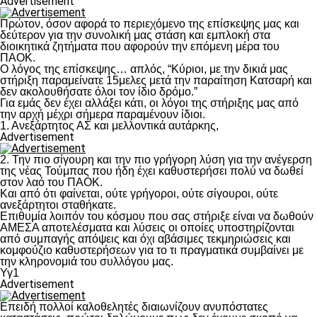
Advertisement
Πρώτον, όσον αφορά το περιεχόμενο της επίσκεψης μας και
δεύτερον για την συνολική μας στάση και εμπλοκή στα
διοικητικά ζητήματα που αφορούν την επόμενη μέρα του
ΠΑΟΚ.
Ο λόγος της επίσκεψης… απλός, “Κύριοι, με την δικιά μας
στήριξη παραμείνατε 15μελες μετά την παραίτηση Κατσαρή και
δεν ακολουθήσατε όλοι τον ίδιο δρόμο.”
Για εμάς δεν έχει αλλάξει κάτι, οι λόγοι της στήριξης μας από
την αρχή μέχρι σήμερα παραμένουν ίδιοι.
1. Ανεξάρτητος ΑΣ και μελλοντικά αυτάρκης,
Advertisement
2. Την πιο σίγουρη και την πιο γρήγορη λύση για την ανέγερση
της νέας Τούμπας που ήδη έχει καθυστερήσει πολύ να δωθεί
στον λαό του ΠΑΟΚ.
Και από ότι φαίνεται, ούτε γρήγοροι, ούτε σίγουροι, ούτε
ανεξάρτητοι σταθήκατε.
Επιθυμία λοιπόν του κόσμου που σας στήριξε είναι να δωθούν
ΑΜΕΣΑ αποτελέσματα και λύσεις οι οποίες υποστηρίζονται
από συμπαγής απόψεις και όχι αβάσιμες τεκμηριώσεις και
κομφούζιο καθυστερήσεων για το τι πραγματικά συμβαίνει με
την κληρονομιά του συλλόγου μας.
Υγ1
Advertisement
Επειδή πολλοί καλοθελητές διαιωνίζουν ανυπόστατες