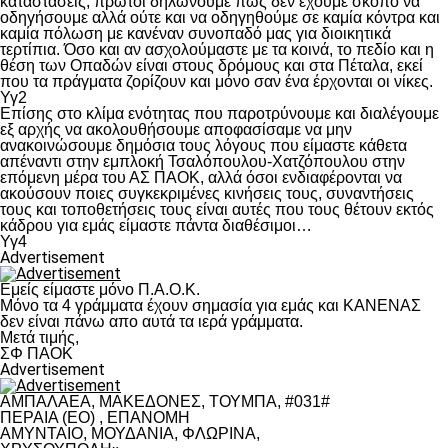
καταστάσεις, πρώτοι δηλώνουμε πως δεν έχουμε σκοπό να
οδηγήσουμε αλλά ούτε και να οδηγηθούμε σε καμία κόντρα και
καμία πόλωση με κανέναν συνοπαδό μας για διοικητικά
τερτίπια. Όσο και αν ασχολούμαστε με τα κοινά, το πεδίο και η
θέση των Οπαδών είναι στους δρόμους και στα Πέταλα, εκεί
που τα πράγματα ζορίζουν και μόνο σαν ένα έρχονται οι νίκες.
Υγ2
Επίσης στο κλίμα ενότητας που παροτρύνουμε και διαλέγουμε
εξ αρχής να ακολουθήσουμε αποφασίσαμε να μην
ανακοινώσουμε δημόσια τους λόγους που είμαστε κάθετα
απέναντι στην εμπλοκή Τσαλόπουλου-Χατζόπουλου στην
επόμενη μέρα του ΑΣ ΠΑΟΚ, αλλά όσοι ενδιαφέρονται να
ακούσουν ποιες συγκεκριμένες κινήσεις τους, συναντήσεις
τους και τοποθετήσεις τους είναι αυτές που τους θέτουν εκτός
κάδρου για εμάς είμαστε πάντα διαθέσιμοι…
Υγ4
Advertisement
Εμείς είμαστε μόνο Π.Α.Ο.Κ.
Μόνο τα 4 γράμματα έχουν σημασία για εμάς και ΚΑΝΕΝΑΣ
δεν είναι πάνω απο αυτά τα ιερά γράμματα.
Μετά τιμής,
ΣΦ ΠΑΟΚ
Advertisement
ΑΜΠΑΛΑΕΑ, ΜΑΚΕΔΟΝΕΣ, ΤΟΥΜΠΑ, #031#
ΠΕΡΑΙΑ (ΕΟ) , ΕΠΑΝΟΜΗ
ΑΜΥΝΤΑΙΟ, ΜΟΥΔΑΝΙΑ, ΦΛΩΡΙΝΑ,