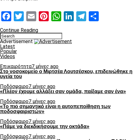
Facebook
Twitter
Email
Pinterest
WhatsApp
LinkedIn
Telegram
Μοιραστ
Continue Reading
Advertisement
Latest
Popular
Videos
Επικαιρότητα
7 μήνες ago
Στο νοσοκομείο ο Μιρτσέα Λουτσέσκου, επιδεινώθηκε η
υγεία του
Ποδόσφαιρο
7 μήνες ago
«Πλέον έχουμε αλλάξει σαν ομάδα, παίξαμε σαν ένα»
Ποδόσφαιρο
7 μήνες ago
«Το πιο σημαντικό είναι η αυτοπεποίθηση των
ποδοσφαιριστών»
Ποδόσφαιρο
7 μήνες ago
«Πάμε να διεκδικήσουμε την οκτάδα»
Ποδόσφαιρο
7 μήνες ago