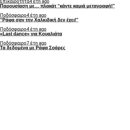
Επικαιρότητα
4 έτη ago
Παρουσίαση με… πλακάτ “κάντε καμιά μεταγραφή!”
Ποδόσφαιρο
4 έτη ago
“Ράφα σαν την Χαλκιδική δεν έχει!”
Ποδόσφαιρο
4 έτη ago
«Last dance» για Κουαλιάτα
Ποδόσφαιρο
7 έτη ago
Τα δεδομένα με Ράφα Σοάρες