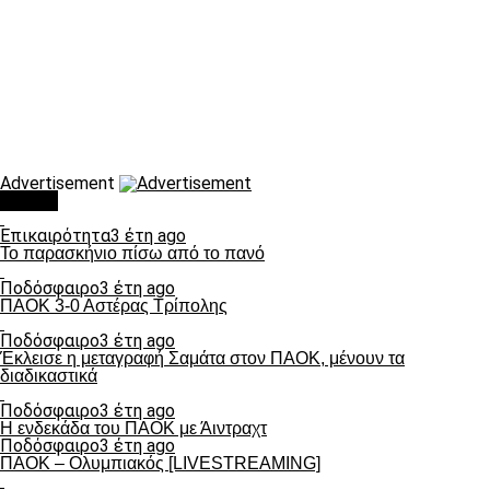
Advertisement
Τάσεις
Επικαιρότητα
3 έτη ago
Το παρασκήνιο πίσω από το πανό
Ποδόσφαιρο
3 έτη ago
ΠΑΟΚ 3-0 Αστέρας Τρίπολης
Ποδόσφαιρο
3 έτη ago
Έκλεισε η μεταγραφή Σαμάτα στον ΠΑΟΚ, μένουν τα
διαδικαστικά
Ποδόσφαιρο
3 έτη ago
Η ενδεκάδα του ΠΑΟΚ με Άιντραχτ
Ποδόσφαιρο
3 έτη ago
ΠΑΟΚ – Ολυμπιακός [LIVESTREAMING]