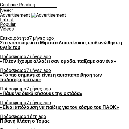
Continue Reading
Advertisement
Latest
Popular
Videos
Επικαιρότητα
7 μήνες ago
Στο νοσοκομείο ο Μιρτσέα Λουτσέσκου, επιδεινώθηκε η
υγεία του
Ποδόσφαιρο
7 μήνες ago
«Πλέον έχουμε αλλάξει σαν ομάδα, παίξαμε σαν ένα»
Ποδόσφαιρο
7 μήνες ago
«Το πιο σημαντικό είναι η αυτοπεποίθηση των
ποδοσφαιριστών»
Ποδόσφαιρο
7 μήνες ago
«Πάμε να διεκδικήσουμε την οκτάδα»
Ποδόσφαιρο
7 μήνες ago
«Είναι απόλαυση να παίζεις για τον κόσμο του ΠΑΟΚ»
Ποδόσφαιρο
4 έτη ago
Πιθανή θλάση ο Τόμας