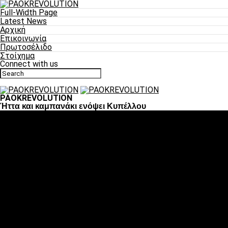
Full-Width Page
Latest News
Αρχική
Επικοινωνία
Πρωτοσέλιδο
Στοίχημα
Connect with us
PAOKREVOLUTION
Ήττα και καμπανάκι ενόψει Κυπέλλου
Ποδόσφαιρο
«Πλέον έχουμε αλλάξει σαν ομάδα, παίξαμε σαν ένα»
«Το πιο σημαντικό είναι η αυτοπεποίθηση των
ποδοσφαιριστών»
«Πάμε να διεκδικήσουμε την οκτάδα»
«Είναι απόλαυση να παίζεις για τον κόσμο του ΠΑΟΚ»
«Θα τα δώσουμε όλα κόντρα στη Λιόν για την οκτάδα»
Μπάσκετ