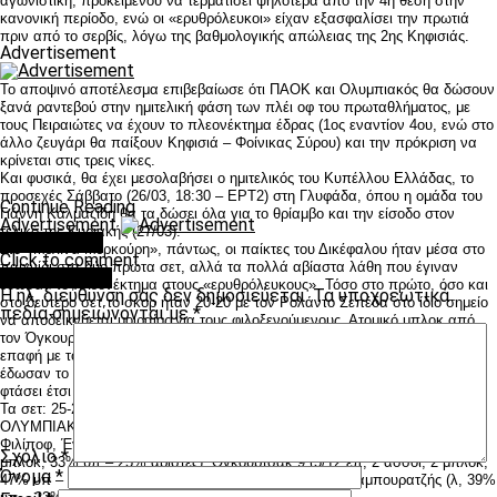
αγωνιστική, προκειμένου να τερματίσει ψηλότερα από την 4η θέση στην
κανονική περίοδο, ενώ οι «ερυθρόλευκοι» είχαν εξασφαλίσει την πρωτιά
πριν από το σερβίς, λόγω της βαθμολογικής απώλειας της 2ης Κηφισιάς.
Advertisement
Το αποψινό αποτέλεσμα επιβεβαίωσε ότι ΠΑΟΚ και Ολυμπιακός θα δώσουν
ξανά ραντεβού στην ημιτελική φάση των πλέι οφ του πρωταθλήματος, με
τους Πειραιώτες να έχουν το πλεονέκτημα έδρας (1ος εναντίον 4ου, ενώ στο
άλλο ζευγάρι θα παίξουν Κηφισιά – Φοίνικας Σύρου) και την πρόκριση να
κρίνεται στις τρεις νίκες.
Και φυσικά, θα έχει μεσολαβήσει ο ημιτελικός του Κυπέλλου Ελλάδας, το
προσεχές Σάββατο (26/03, 18:30 – ΕΡΤ2) στη Γλυφάδα, όπου η ομάδα του
Continue Reading
Γιάννη Καλμαζίδη θα τα δώσει όλα για το θρίαμβο και την είσοδο στον
Advertisement
τελικό της Κυριακής (27/03).
You may like
Στο «Μελίνα Μερκούρη», πάντως, οι παίκτες του Δικέφαλου ήταν μέσα στο
Click to comment
παιχνίδι στα δύο πρώτα σετ, αλλά τα πολλά αβίαστα λάθη που έγιναν
Leave a Reply
έδωσαν το πλεονέκτημα στους «ερυθρόλευκους». Τόσο στο πρώτο, όσο και
Η ηλ. διεύθυνση σας δεν δημοσιεύεται.
Τα υποχρεωτικά
στο δεύτερο σετ το σκορ ήταν 20-20 με τον Ρολάντο Σεπέδα στο ίδιο σημείο
πεδία σημειώνονται με
*
να αποδεικνύεται μοιραίος για τους φιλοξενούμενους. Ατομικό μπλοκ από
τον Όγκουρτσακ και άουτ επίθεση στο πρώτο σετ, χαμένη επίθεση και
επαφή με το φιλέ (σε φάση που ήταν χωρίς αντίπαλο) στο δεύτερο σετ
έδωσαν το δικαίωμα στον Ολυμπιακό να αποκτήσει το προβάδισμα και να
φτάσει έτσι στο 2-0 διαμορφώνοντας νέες ισορροπίες στον αγώνα.
Τα σετ: 25-21, 25-22, 25-16.
ΟΛΥΜΠΙΑΚΟΣ (Πιάτσα): Σουλτανόπουλος 6 (3/4 επ, 1 άσσος, 2 μπλοκ),
Φιλίποφ, Έγκλεσκαλνς 18 (18/33 επ), Κοκκινάκης 18 (14/20 επ, 3 άσσοι, 1
Σχόλιο
*
μπλοκ, 33% υπ – 25% άριστες), Όγκουρτσακ 9 (5/12 επ, 2 άσσοι, 2 μπλοκ,
Όνομα
*
47% υπ – 47% άριστες), Σπίνου 6 (5/9 επ, 1 μπλοκ) / Ταμπουρατζής (λ, 39%