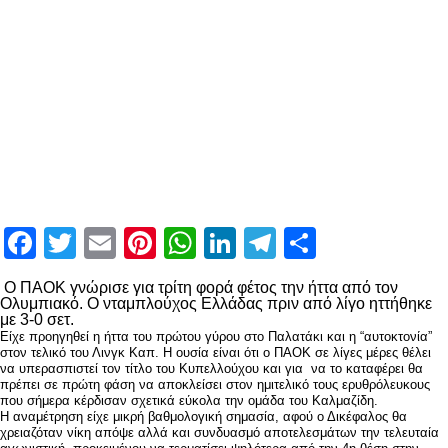
Facebook
Twitter
Email
Pinterest
WhatsApp
LinkedIn
Telegram
Μοιραστ
Ο ΠΑΟΚ γνώρισε για τρίτη φορά φέτος την ήττα από τον
Ολυμπιακό. Ο νταμπλούχος Ελλάδας πριν από λίγο ηττήθηκε
με 3-0 σετ.
Είχε προηγηθεί η ήττα του πρώτου γύρου στο Παλατάκι και η “αυτοκτονία”
στον τελικό του Λινγκ Καπ. Η ουσία είναι ότι ο ΠΑΟΚ σε λίγες μέρες θέλει
να υπερασπιστεί τον τίτλο του Κυπελλούχου και για να το καταφέρει θα
πρέπει σε πρώτη φάση να αποκλείσει στον ημιτελικό τους ερυθρόλευκους
που σήμερα κέρδισαν σχετικά εύκολα την ομάδα του Καλμαζίδη.
Η αναμέτρηση είχε μικρή βαθμολογική σημασία, αφού ο Δικέφαλος θα
χρειαζόταν νίκη απόψε αλλά και συνδυασμό αποτελεσμάτων την τελευταία