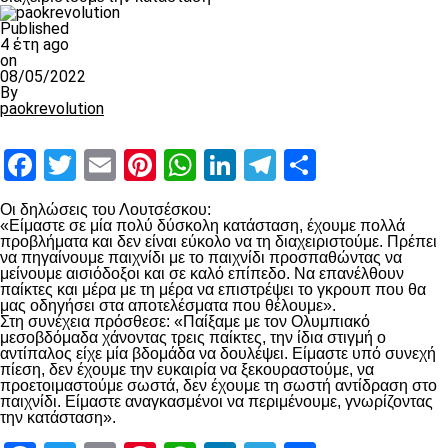
Published
4 έτη ago
on
08/05/2022
By
paokrevolution
Facebook
Twitter
Email
Pinterest
WhatsApp
LinkedIn
Telegram
Μοιραστ
Οι δηλώσεις του Λουτσέσκου:
«Είμαστε σε μία πολύ δύσκολη κατάσταση, έχουμε πολλά
προβλήματα και δεν είναι εύκολο να τη διαχειριστούμε. Πρέπει
να πηγαίνουμε παιχνίδι με το παιχνίδι προσπαθώντας να
μείνουμε αισιόδοξοι και σε καλό επίπεδο. Να επανέλθουν
παίκτες και μέρα με τη μέρα να επιστρέψει το γκρουπ που θα
μας οδηγήσει στα αποτελέσματα που θέλουμε».
Στη συνέχεια πρόσθεσε: «Παίξαμε με τον Ολυμπιακό
μεσοβδόμαδα χάνοντας τρεις παίκτες, την ίδια στιγμή ο
αντίπαλος είχε μία βδομάδα να δουλέψει. Είμαστε υπό συνεχή
πίεση, δεν έχουμε την ευκαιρία να ξεκουραστούμε, να
προετοιμαστούμε σωστά, δεν έχουμε τη σωστή αντίδραση στο
παιχνίδι. Είμαστε αναγκασμένοι να περιμένουμε, γνωρίζοντας
την κατάσταση».