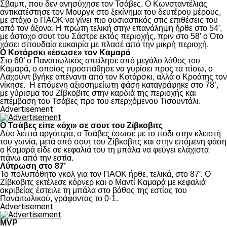
Σβαμπ, που δεν ανησύχησε τον Τσάβες. Ο Κωνσταντέλιας
αντικατέστησε τον Μουργκ στο ξεκίνημα του δευτέρου μέρους,
με στόχο ο ΠΑΟΚ να γίνει πιο ουσιαστικός στις επιθέσεις του
από τον άξονα. Η πρώτη τελική στην επανάληψη ήρθε στο 54′,
με άστοχο σουτ του Σάστρε εκτός περιοχής, πριν στο 58′ ο Ότο
χάσει σπουδαία ευκαιρία με πλασέ από την μικρή περιοχή.
Ο Κοτάρσκι «έσωσε» τον Καμαρά
Στο 60’ ο Παναιτωλικός απείλησε από μεγάλο λάθος του
Καμαρά, ο οποίος προσπάθησε να γυρίσει προς τα πίσω, ο
Λαχούντ βγήκε απέναντι από τον Κοτάρσκι, αλλά ο Κροάτης τον
νίκησε. Η επόμενη αξιοσημείωτη φάση καταγράφηκε στο 78’,
με γύρισμα του Ζίβκοβιτς στην καρδιά της περιοχής και
επέμβαση του Τσάβες προ του επερχόμενου Τισουντάλι.
Advertisement
Ο Τσάβες είπε «όχι» σε σουτ του Ζίβκοβιτς
Δύο λεπτά αργότερα, ο Τσάβες έσωσε με το πόδι στην κλειστή
του γωνία, μετά από σουτ του Ζίβκοβιτς και στην επόμενη φάση
ο Καμαρά είδε σε κεφαλιά του τη μπάλα να φεύγει ελάχιστα
πάνω από την εστία.
Λύτρωση στο 87’
Το πολυπόθητο γκολ για τον ΠΑΟΚ ήρθε, τελικά, στο 87′. Ο
Ζίβκοβιτς εκτέλεσε κόρνερ και ο Μαντί Καμαρά με κεφαλιά
ακριβείας έστειλε τη μπάλα στο βάθος της εστίας του
Παναιτωλικού, γράφοντας το 0-1.
Advertisement
MVP