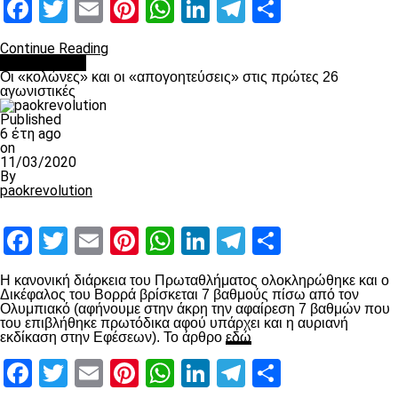
Facebook
Twitter
Email
Pinterest
WhatsApp
LinkedIn
Telegram
Μοιραστ
Continue Reading
Ποδόσφαιρο
Οι «κολώνες» και οι «απογοητεύσεις» στις πρώτες 26
αγωνιστικές
Published
6 έτη ago
on
11/03/2020
By
paokrevolution
Facebook
Twitter
Email
Pinterest
WhatsApp
LinkedIn
Telegram
Μοιραστ
Η κανονική διάρκεια του Πρωταθλήματος ολοκληρώθηκε και ο
Δικέφαλος του Βορρά βρίσκεται 7 βαθμούς πίσω από τον
Ολυμπιακό (αφήνουμε στην άκρη την αφαίρεση 7 βαθμών που
του επιβλήθηκε πρωτόδικα αφού υπάρχει και η αυριανή
εκδίκαση στην Εφέσεων). Το άρθρο
εδώ
Facebook
Twitter
Email
Pinterest
WhatsApp
LinkedIn
Telegram
Μοιραστ