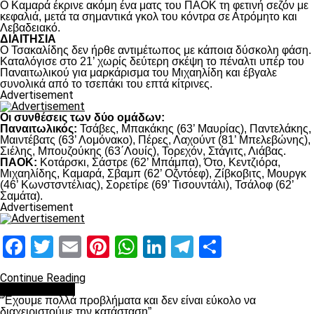
Ο Καμαρά έκρινε ακόμη ένα ματς του ΠΑΟΚ τη φετινή σεζόν με
κεφαλιά, μετά τα σημαντικά γκολ του κόντρα σε Ατρόμητο και
Λεβαδειακό.
ΔΙΑΙΤΗΣΙΑ
Ο Τσακαλίδης δεν ήρθε αντιμέτωπος με κάποια δύσκολη φάση.
Καταλόγισε στο 21’ χωρίς δεύτερη σκέψη το πέναλτι υπέρ του
Παναιτωλικού για μαρκάρισμα του Μιχαηλίδη και έβγαλε
συνολικά από το τσεπάκι του επτά κίτρινες.
Advertisement
Οι συνθέσεις των δύο ομάδων:
Παναιτωλικός:
Τσάβες, Μπακάκης (63’ Μαυρίας), Παντελάκης,
Μαιντέβατς (63’ Λομόνακο), Πέρες, Λαχούντ (81’ Μπελεβώνης),
Σιέλης, Μπουζούκης (63΄Λουίς), Τορεχόν, Στάγιτς, Λιάβας.
ΠΑΟΚ:
Κοτάρσκι, Σάστρε (62’ Μπάμπα), Ότο, Κεντζιόρα,
Μιχαηλίδης, Καμαρά, Σβαμπ (62’ Οζντόεφ), Ζίβκοβιτς, Μουργκ
(46’ Κωνστσντέλιας), Σορετίρε (69’ Τισουντάλι), Τσάλοφ (62’
Σαμάτα).
Advertisement
Facebook
Twitter
Email
Pinterest
WhatsApp
LinkedIn
Telegram
Μοιραστ
Continue Reading
πρωτοσέλιδο
“Έχουμε πολλά προβλήματα και δεν είναι εύκολο να
διαχειριστούμε την κατάσταση”