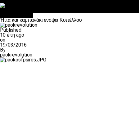
Στο OPEN τα προκριματικά, στη NOVA τα του πρωταθλήματος
Σαν σήμερα: Οταν “έφυγε” ο Λόραντ
πρωτοσέλιδο
Ήττα και καμπανάκι ενόψει Κυπέλλου
Published
10 έτη ago
on
19/03/2016
By
paokrevolution