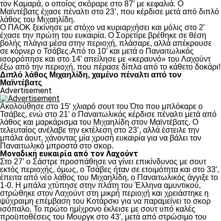
τον Καμαρά, ο οποίος σκόραρε στο 87’ με κεφαλιά. Ο
Μαϊντέβατς έχασε πέναλτι στο 23’, που κέρδισε μετά από διπλό
λάθος του Μιχαηλίδη.
Ο ΠΑΟΚ ξεκίνησε με στόχο να κυριαρχήσει και μόλις στο 2′
έχασε την πρώτη του ευκαιρία. Ο Σορετίρε βρέθηκε σε θέση
βολής πλάγια μέσα στην περιοχή, πλάσαρε, αλλά απέκρουσε
σε κόρνερ ο Τσάβες.Από το 10’ και μετά ο Παναιτωλικός
ισορρόπησε και στο 14′ απείλησε με «κεραυνό» του Λαχούντ
έξω από την περιοχή, που πέρασε δίπλα από το κάθετο δοκάρι!
Διπλό λάθος Μιχαηλίδη, χαμένο πέναλτι από τον
Μαϊντέβατς
Advertisement
Ακολούθησε στο 15′ χλιαρό σουτ του Ότο που μπλόκαρε ο
Τσάβες, ενώ στο 21’ ο Παναιτωλικός κέρδισε πέναλτι μετά από
λάθος και μαρκάρισμα του Μιχαηλίδη στον Μαϊντέβατς. Ο
τελευταίος ανέλαβε την εκτέλεση στο 23’, αλλά έστειλε την
μπάλα άουτ, χάνοντας μία χρυσή ευκαιρία για να βάλει τον
Παναιτωλικό μπροστά στο σκορ.
Μοναδική ευκαιρία από τον Λαχούντ
Στο 27′ ο Σάστρε προσπάθησε να γίνει επικίνδυνος με σουτ
εκτός περιοχής, όμως, ο Τσάβες ήταν σε ετοιμότητα και στο 33′,
έπειτα από νέο λάθος του Μιχαηλίδη, ο Παναιτωλικός άγγιξε το
1-0. Η μπάλα χτύπησε στην πλάτη του Έλληνα αμυντικού,
στρώθηκε στον Λαχούντ στη μικρή περιοχή και χρειάστηκε η
ψύχραιμη επέμβαση του Κοτάρσκι για να παραμείνει το σκορ
ισόπαλο. Το πρώτο ημίχρονο έκλεισε με σουτ υπό καλές
προϋποθέσεις του Μουργκ στο 43′, μετά από στρώσιμο του