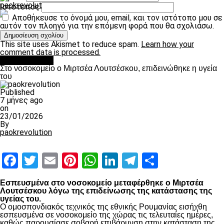
paokrevolution
Ιστότοπος
Αποθήκευσε το όνομά μου, email, και τον ιστότοπο μου σε
αυτόν τον πλοηγό για την επόμενη φορά που θα σχολιάσω.
This site uses Akismet to reduce spam.
Learn how your
comment data is processed.
Επικαιρότητα
Στο νοσοκομείο ο Μιρτσέα Λουτσέσκου, επιδεινώθηκε η υγεία
του
Published
7 μήνες ago
on
23/01/2026
By
paokrevolution
Facebook
Twitter
Email
Pinterest
WhatsApp
LinkedIn
Telegram
Μοιραστ
Εσπευσμένα στο νοσοκομείο μεταφέρθηκε ο Μιρτσέα
Λουτσέσκου λόγω της επιδείνωσης της κατάστασης της
υγείας του.
Ο ομοσπονδιακός τεχνικός της εθνικής Ρουμανίας εισήχθη
εσπευσμένα σε νοσοκομείο της χώρας τις τελευταίες ημέρες,
καθώς παρουσίασε σοβαρή επιβάρυνση στην κατάσταση της