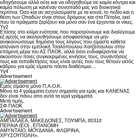
οδηγήσουμε αλλά ούτε και να οδηγηθούμε σε καμία κόντρα και
καμία πόλωση με κανέναν συνοπαδό μας για διοικητικά
τερτίπια. Όσο και αν ασχολούμαστε με τα κοινά, το πεδίο και η
θέση των Οπαδών είναι στους δρόμους και στα Πέταλα, εκεί
που τα πράγματα ζορίζουν και μόνο σαν ένα έρχονται οι νίκες.
Υγ2
Επίσης στο κλίμα ενότητας που παροτρύνουμε και διαλέγουμε
εξ αρχής να ακολουθήσουμε αποφασίσαμε να μην
ανακοινώσουμε δημόσια τους λόγους που είμαστε κάθετα
απέναντι στην εμπλοκή Τσαλόπουλου-Χατζόπουλου στην
επόμενη μέρα του ΑΣ ΠΑΟΚ, αλλά όσοι ενδιαφέρονται να
ακούσουν ποιες συγκεκριμένες κινήσεις τους, συναντήσεις
τους και τοποθετήσεις τους είναι αυτές που τους θέτουν εκτός
κάδρου για εμάς είμαστε πάντα διαθέσιμοι…
Υγ4
Advertisement
Εμείς είμαστε μόνο Π.Α.Ο.Κ.
Μόνο τα 4 γράμματα έχουν σημασία για εμάς και ΚΑΝΕΝΑΣ
δεν είναι πάνω απο αυτά τα ιερά γράμματα.
Μετά τιμής,
ΣΦ ΠΑΟΚ
Advertisement
ΑΜΠΑΛΑΕΑ, ΜΑΚΕΔΟΝΕΣ, ΤΟΥΜΠΑ, #031#
ΠΕΡΑΙΑ (ΕΟ) , ΕΠΑΝΟΜΗ
ΑΜΥΝΤΑΙΟ, ΜΟΥΔΑΝΙΑ, ΦΛΩΡΙΝΑ,
ΧΡΥΣΟΥΠΟΛΗ».