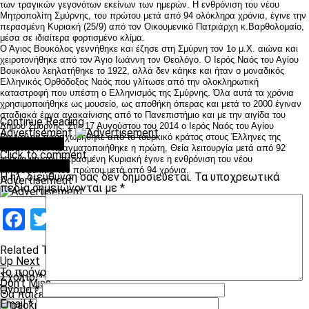
των τραγικών γεγονότων εκείνων των ημερών. Η ενθρόνιση του νέου
Μητροπολίτη Σμύρνης, του πρώτου μετά από 94 ολόκληρα χρόνια, έγινε την
περασμένη Κυριακή (25/9) από τον Οικουμενικό Πατριάρχη κ.Βαρθολομαίο,
μέσα σε ιδιαίτερα φορτισμένο κλίμα.
Ο Άγιος Βουκόλος γεννήθηκε και έζησε στη Σμύρνη τον 1ο μ.Χ. αιώνα και
χειροτονήθηκε από τον Άγιο Ιωάννη τον Θεολόγο. Ο Ιερός Ναός του Αγίου
Βουκόλου λεηλατήθηκε το 1922, αλλά δεν κάηκε και ήταν ο μοναδικός
Ελληνικός Ορθόδοξος Ναός που γλίτωσε από την ολοκληρωτική
καταστροφή που υπέστη ο Ελληνισμός της Σμύρνης. Όλα αυτά τα χρόνια
χρησιμοποιήθηκε ως μουσείο, ως αποθήκη όπερας και μετά το 2000 έγιναν
σταδιακά έργα ανακαίνισης από το Πανεπιστήμιο και με την αιγίδα του
Continue Reading
Δήμου Σμύρνης. Στις 17 Αυγούστου του 2014 ο Ιερός Ναός του Αγίου
Advertisement
Βουκόλου παραχωρήθηκε από το τουρκικό κράτος στους Έλληνες της
You may like
Σμύρνης και πραγματοποιήθηκε η πρώτη, Θεία λειτουργία μετά από 92
Click to comment
χρόνια και την περασμένη Κυριακή έγινε η ενθρόνιση του νέου
Leave a Reply
Μητροπολίτη, του πρώτου μετά από 94 χρόνια.
Η ηλ. διεύθυνση σας δεν δημοσιεύεται.
Τα υποχρεωτικά
Advertisement
πεδία σημειώνονται με
*
Facebook
Twitter
Email
Pinterest
WhatsApp
LinkedIn
Telegram
Μοιραστ
Related Topics:
Up Next
Το πρόγραμμα από την 7η ως την 15η αγωνιστική
Σχόλιο
*
Don't Miss
Όνομα
*
Θα πάιξει την Πέμπτη
Email
*