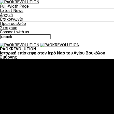
Full-Width Page
Latest News
Αρχική
Επικοινωνία
Πρωτοσέλιδο
Στοίχημα
Connect with us
PAOKREVOLUTION
Ιστορική επίσκεψη στον Ιερό Ναό του Αγίου Βουκόλου
Σμύρνης
Ποδόσφαιρο
«Πλέον έχουμε αλλάξει σαν ομάδα, παίξαμε σαν ένα»
«Το πιο σημαντικό είναι η αυτοπεποίθηση των
ποδοσφαιριστών»
«Πάμε να διεκδικήσουμε την οκτάδα»
«Είναι απόλαυση να παίζεις για τον κόσμο του ΠΑΟΚ»
«Θα τα δώσουμε όλα κόντρα στη Λιόν για την οκτάδα»
Μπάσκετ