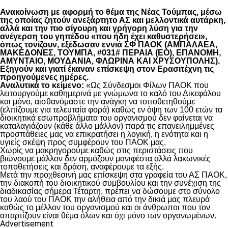
Ανακοίνωση με αφορμή το θέμα της Νέας Τούμπας, μέσω
της οποίας ζητούν ανεξάρτητο ΑΣ και μελλοντικά αυτάρκη,
αλλά και την πιο σίγουρη και γρήγορη λύση για την
ανέγερση του γηπέδου «που ήδη έχει καθυστερήσει»,
όπως τονίζουν, εξέδωσαν εννιά ΣΦ ΠΑΟΚ (ΑΜΠΑΛΑΕΑ,
ΜΑΚΕΔΟΝΕΣ, ΤΟΥΜΠΑ, #031# ΠΕΡΑΙΑ (ΕΟ), ΕΠΑΝΟΜΗ,
ΑΜΥΝΤΑΙΟ, ΜΟΥΔΑΝΙΑ, ΦΛΩΡΙΝΑ ΚΑΙ ΧΡΥΣΟΥΠΟΛΗΣ).
Εξηγούν και γιατί έκαναν επίσκεψη στον Ερασιτέχνη τις
προηγούμενες ημέρες.
Αναλυτικά το κείμενο:
«Ως Σύνδεσμοι Φίλων ΠΑΟΚ που
λειτουργούμε καθημερινά με γνώμωνα το καλό του Δικεφάλου
και μόνο, αισθανόμαστε την ανάγκη να τοποθετηθούμε
(ελπίζουμε για τελευταία φορά) καθώς εν όψη των 100 ετών τα
διοικητικά εσωπροβλήματα του οργανισμού δεν φαίνεται να
καταλαγιάζουν (κάθε άλλο μάλλον) παρά τις επανειλημμένες
προσπάθειες μας να επικρατήσει η λογική, η ενότητα και η
υγιείς σκέψη προς συμφέρουν του ΠΑΟΚ μας.
Χωρίς να μακρηγορούμε καθώς στις περιστάσεις που
βιώνουμε μάλλον δεν αρμόζουν μανιφέστα αλλά λακωνικές
τοποθετήσεις και δράση, αναφέρουμε τα εξής.
Μετά την προχθεσινή μας επίσκεψη στα γραφεία του ΑΣ ΠΑΟΚ,
την διακοπή του διοικητικού συμβουλίου και την συνέχιση της
διαδικασίας σήμερα Τέταρτη, πρέπει να δώσουμε στο σύνολο
του λαού του ΠΑΟΚ την αλήθεια από την δικιά μας πλευρά
καθώς το μέλλον του οργανισμού και οι άνθρωποι που τον
απαρτίζουν είναι θέμα όλων και όχι μόνο των οργανωμένων.
Advertisement