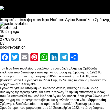
Στο OPEN τα προκριματικά, στη NOVA τα του πρωταθλήματος
Σαν σήμερα: Οταν “έφυγε” ο Λόραντ
Επικαιρότητα
Ιστορική επίσκεψη στον Ιερό Ναό του Αγίου Βουκόλου Σμύρνης
Published
10 έτη ago
on
27/09/2016
By
paokrevolution
Facebook
Twitter
Email
Pinterest
WhatsApp
LinkedIn
Telegram
Μοιραστ
Τον Ιερό Ναό του Αγίου Βουκόλου, τη μοναδική Ελληνική Ορθόδοξη
εκκλησία που διασώθηκε από την καταστροφή της Σμύρνης το 1922 θα
επισκεφθεί το πρωί της Τετάρτης (28/9) η αποστολή του ΠΑΟΚ, που
βρίσκεται στην Σμύρνη για το Pinar Cup, το διεθνές τουρνουά μπάσκετ που
διοργανώνει η Karsiyaka.
Πρόκειται για μία ιστορική και ιδιαίτερη στιγμή, καθώς ο ΠΑΟΚ, ένας
σύλλογος της προσφυγιάς, θα είναι η πρώτη Ελληνική αποστολή ομάδας
που θα επισκεφθεί τον Ιερό Ναό του Αγίου Βουκόλου, λίγα μόνο 24ωρα από
την στιγμή που πραγματοποιήθηκε και η ενθρόνιση του νέου Μητροπολίτη
Σμύρνης κ.Βαρθολομαίου, του πρώτου Μητροπολίτη Σμύρνης μετά τον
Χρυσόστομο, που μαρτύρησε στις 14 Σεπτεμβρίου 1922, κατά τη διάρκεια