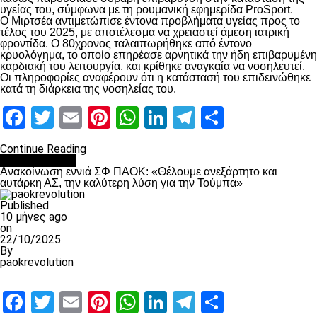
υγείας του, σύμφωνα με τη ρουμανική εφημερίδα ProSport.
Ο Μιρτσέα αντιμετώπισε έντονα προβλήματα υγείας προς το
τέλος του 2025, με αποτέλεσμα να χρειαστεί άμεση ιατρική
φροντίδα. Ο 80χρονος ταλαιπωρήθηκε από έντονο
κρυολόγημα, το οποίο επηρέασε αρνητικά την ήδη επιβαρυμένη
καρδιακή του λειτουργία, και κρίθηκε αναγκαία να νοσηλευτεί.
Οι πληροφορίες αναφέρουν ότι η κατάστασή του επιδεινώθηκε
κατά τη διάρκεια της νοσηλείας του.
Facebook
Twitter
Email
Pinterest
WhatsApp
LinkedIn
Telegram
Μοιραστ
Continue Reading
Επικαιρότητα
Ανακοίνωση εννιά ΣΦ ΠΑΟΚ: «Θέλουμε ανεξάρτητο και
αυτάρκη ΑΣ, την καλύτερη λύση για την Τούμπα»
Published
10 μήνες ago
on
22/10/2025
By
paokrevolution
Facebook
Twitter
Email
Pinterest
WhatsApp
LinkedIn
Telegram
Μοιραστ