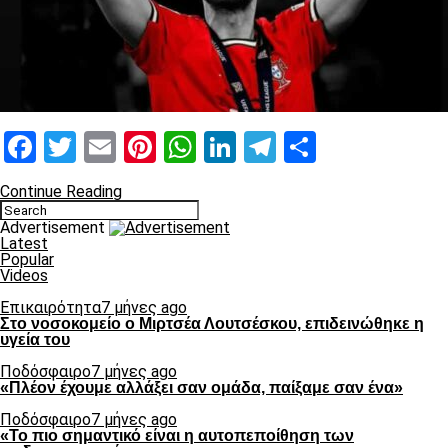
Facebook
Twitter
Email
Pinterest
WhatsApp
LinkedIn
Telegram
Μοιραστ
Continue Reading
Advertisement
Latest
Popular
Videos
Επικαιρότητα
7 μήνες ago
Στο νοσοκομείο ο Μιρτσέα Λουτσέσκου, επιδεινώθηκε η
υγεία του
Ποδόσφαιρο
7 μήνες ago
«Πλέον έχουμε αλλάξει σαν ομάδα, παίξαμε σαν ένα»
Ποδόσφαιρο
7 μήνες ago
«Το πιο σημαντικό είναι η αυτοπεποίθηση των