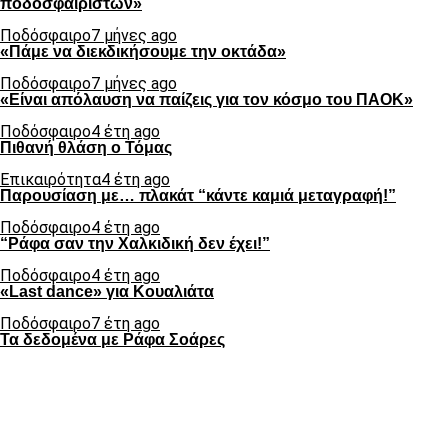
ποδοσφαιριστών»
Ποδόσφαιρο
7 μήνες ago
«Πάμε να διεκδικήσουμε την οκτάδα»
Ποδόσφαιρο
7 μήνες ago
«Είναι απόλαυση να παίζεις για τον κόσμο του ΠΑΟΚ»
Ποδόσφαιρο
4 έτη ago
Πιθανή θλάση ο Τόμας
Επικαιρότητα
4 έτη ago
Παρουσίαση με… πλακάτ “κάντε καμιά μεταγραφή!”
Ποδόσφαιρο
4 έτη ago
“Ράφα σαν την Χαλκιδική δεν έχει!”
Ποδόσφαιρο
4 έτη ago
«Last dance» για Κουαλιάτα
Ποδόσφαιρο
7 έτη ago
Τα δεδομένα με Ράφα Σοάρες