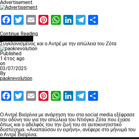
Advertisement
Facebook
Twitter
Email
Pinterest
WhatsApp
LinkedIn
Telegram
Μοιραστ
Continue Reading
Επικαιρότητα
Συγκλονισμένος και ο Αντρέ με την απώλεια του Ζότα
Published
1 έτος ago
on
03/07/2025
By
paokrevolution
Facebook
Twitter
Email
Pinterest
WhatsApp
LinkedIn
Telegram
Μοιραστ
Ο Αντρέ Βιεϊρίνια με ανάρτηση του στα social media εξέφρασε
την οδύνη του για την απώλεια του Ντιόγκο Ζότα που έχασε
όπως και ο αδελφός του την ζωή του σε αυτοκινητιστικό
δυστύχημα. «Αναπαύσου εν ειρήνη», ανέφερε στο μήνυμά του
ο Αντρέ Βιεϊρίνια.