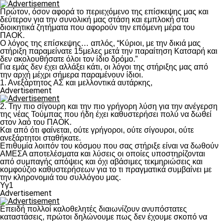
Πρώτον, όσον αφορά το περιεχόμενο της επίσκεψης μας και
δεύτερον για την συνολική μας στάση και εμπλοκή στα
διοικητικά ζητήματα που αφορούν την επόμενη μέρα του
ΠΑΟΚ.
Ο λόγος της επίσκεψης… απλός, “Κύριοι, με την δικιά μας
στήριξη παραμείνατε 15μελες μετά την παραίτηση Κατσαρή και
δεν ακολουθήσατε όλοι τον ίδιο δρόμο.”
Για εμάς δεν έχει αλλάξει κάτι, οι λόγοι της στήριξης μας από
την αρχή μέχρι σήμερα παραμένουν ίδιοι.
1. Ανεξάρτητος ΑΣ και μελλοντικά αυτάρκης,
Advertisement
2. Την πιο σίγουρη και την πιο γρήγορη λύση για την ανέγερση
της νέας Τούμπας που ήδη έχει καθυστερήσει πολύ να δωθεί
στον λαό του ΠΑΟΚ.
Και από ότι φαίνεται, ούτε γρήγοροι, ούτε σίγουροι, ούτε
ανεξάρτητοι σταθήκατε.
Επιθυμία λοιπόν του κόσμου που σας στήριξε είναι να δωθούν
ΑΜΕΣΑ αποτελέσματα και λύσεις οι οποίες υποστηρίζονται
από συμπαγής απόψεις και όχι αβάσιμες τεκμηριώσεις και
κομφούζιο καθυστερήσεων για το τι πραγματικά συμβαίνει με
την κληρονομιά του συλλόγου μας.
Υγ1
Advertisement
Επειδή πολλοί καλοθελητές διαιωνίζουν ανυπόστατες
καταστάσεις, πρώτοι δηλώνουμε πως δεν έχουμε σκοπό να