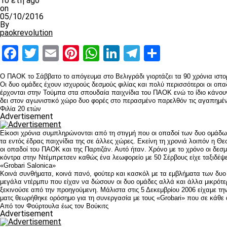
10 έτη ago
on
05/10/2016
By
paokrevolution
Facebook
Twitter
Email
Pinterest
WhatsApp
LinkedIn
Telegram
Μοιραστ
Ο ΠΑΟΚ το Σάββατο το απόγευμα στο Βελιγράδι γιορτάζει τα 90 χρόνια ιστορί
Οι δυο ομάδες έχουν ισχυρούς δεσμούς φιλίας και πολύ περισσότεροι οι οπ
έρχονται στην Τούμπα στα σπουδαία παιχνίδια του ΠΑΟΚ ενώ το ίδιο κάνουν
δει στον αγωνιστικό χώρο δυο φορές στο περασμένο παρελθόν τις αγαπημένες 
Φιλία 20 ετών
Advertisement
Είκοσι χρόνια συμπληρώνονται από τη στιγμή που οι οπαδοί των δυο ομάδων
τα εντός έδρας παιχνίδια της σε άλλες χώρες. Εκείνη τη χρονιά λοιπόν η Θ
οι οπαδοί του ΠΑΟΚ και της Παρτιζάν. Αυτό ήταν. Χρόνο με το χρόνο οι δε
κόντρα στην Ντέμπρετσεν καθώς ένα λεωφορείο με 50 Σέρβους είχε ταξιδέψε
«Grobari Salonica»
Κοινά συνθήματα, κοινά πανό, φούτερ και κασκόλ με τα εμβλήματα των δυο
μεγάλα ντέρμπυ που είχαν να δώσουν οι δυο ομάδες αλλά και άλλα μικρότε
ξεκινούσε από την προηγούμενη. Μάλιστα στις 5 Δεκεμβρίου 2006 είχαμε τ
ματς θεωρήθηκε ορόσημο για τη συνεργασία με τους «Grobari» που σε κάθ
Από τον Φούρτουλα έως τον Βούκιτς
Advertisement