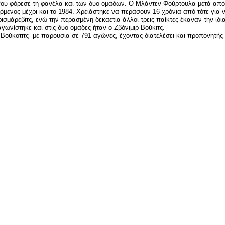
που φόρεσε τη φανέλα και των δυο ομάδων. Ο Μλάντεν Φούρτουλα μετά από μ
ενος μέχρι και το 1984. Χρειάστηκε να περάσουν 16 χρόνια από τότε για ν
μάρεβιτς, ενώ την περασμένη δεκαετία άλλοι τρεις παίκτες έκαναν την ίδι
αγωνίστηκε και στις δυο ομάδες ήταν ο Ζβόνιμιρ Βούκιτς.
 Βούκοτιτς με παρουσία σε 791 αγώνες, έχοντας διατελέσει και προπονητής
είτε