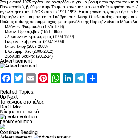
Στο μακρινό 1975 πρέπει να ανατρέξουμε για να βρούμε τον πρώτο παίκτη 
Πανσερραϊκό, βρέθηκε στην Τούμπα κάνοντας μια σπουδαία καριέρα αγωνιζόμ
αγωνίστηκε στον ΠΑΟΚ από το 1991-1993. Επτά χρόνια αργότερα ήρθε ο Κρισ
Παρτιζάν στην Τούμπα και οι Γκάβρανσιτς, Ιλιεφ. Ο τελευταίος παίκτης που 
Πρώτος παίκτης σε συμμετοχές με τη φανέλα της Παρτιζάν είναι ο Μόμτσιλο
Μλάντεν Φούρτουλα (1975-1984)
Μίλαν Τζούρτζεβιτς (1991-1993)
Σλόμπονταν Κρισμάρεβιτς (1998-1999)
Γκόραν Γκάβρανσιτς (2007-2008)
Ιλιτσα Ιλιεφ (2007-2008)
Βλάντιμιρ Ιβιτς (2008-2012)
Ζβόνιμιρ Βούκιτς (2012-14)
Advertisement
Facebook
Twitter
Email
Pinterest
WhatsApp
LinkedIn
Telegram
Μοιραστ
Related Topics:
Up Next
Το χάλασε στο τέλος
Don't Miss
Νίκησε στο φιλικό
paokrevolution
Continue Reading
Advertisement