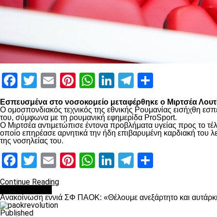
Facebook
Twitter
Email
Pinterest
WhatsApp
LinkedIn
Telegram
Μοιραστ
Εσπευσμένα στο νοσοκομείο μεταφέρθηκε ο Μιρτσέα Λουτσ
Ο ομοσπονδιακός τεχνικός της εθνικής Ρουμανίας εισήχθη εσπ
του, σύμφωνα με τη ρουμανική εφημερίδα ProSport.
Ο Μιρτσέα αντιμετώπισε έντονα προβλήματα υγείας προς το τέλ
οποίο επηρέασε αρνητικά την ήδη επιβαρυμένη καρδιακή του λει
της νοσηλείας του.
Facebook
Twitter
Email
Pinterest
WhatsApp
LinkedIn
Telegram
Μοιραστ
Continue Reading
Επικαιρότητα
Ανακοίνωση εννιά ΣΦ ΠΑΟΚ: «Θέλουμε ανεξάρτητο και αυτάρκη
Published