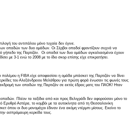
πιλογή του αντιπάλου μόνο τυχαία δεν έγινε.
ωμένων οπαδών των δυο ομάδων. Οι Σέρβοι οπαδοί φροντίζουν συχνά να
ικό γήπεδο της Παρτιζάν. Οι οπαδοί των δυο ομάδων αγκαλιασμένοι έχουν
ει με 3-1 ενώ το 2008 με το ίδιο σκορ επίσης είχε επικρατήσει.
 πολέμου η FIBA είχε αποφασίσει η ομάδα μπάσκετ της Παρτιζάν να δίνει
 κερκίδες του Αλεξάνδρειου Μελάθρου για πρώτη φορά ένωσαν τις φωνές τους
νη εκδρομή των οπαδών της Παρτιζάν σε εκτός έδρας ματς του ΠΑΟΚ! Ηταν
οπαδών. Πλέον τα ταξίδια από και προς Βελιγράδι δεν αφορούσαν μόνο το
τό Ερυθρό Αστέρα, το κομβόι με τα αυτοκίνητα από τη Θεσσαλονίκη
τ όπου οι δυο μονομάχοι έδιναν ένα ακόμη ντέρμπι μίσους. Εκείνο το
στην ασπρόμαυρη κερκίδα τους.