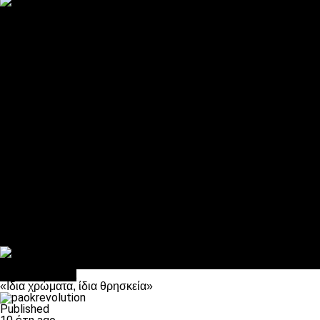
ΠΑΟΚ και τηλεοπτικά: αποκλειστικά απόφαση Σαββίδη
Αντίπαλοι
Νέα προβλήματα στην Μπέτις πριν την Τούμπα
Επίσημο «stop» στους φίλους του ΠΑΟΚ στο Αγρίνιο
Η Λιόν «σφυροκόπησε» τη Μονακό και πλησιάζει στο Champio
ΠΑΟΚ: Τι έκαναν οι αντίπαλοί του στο Europa League
Η Ριέκα διέκοψε την εγγραφή μελών ενόψει… ΠΑΟΚ
Διάφορα
Πέθανε ο μπαμπάς του Γιαννάκη, Λουκάς Μήλιος
ΣΦ ΠΑΟΚ Θύρα 4: Ανακοίνωσε οδική εκδρομή για τον αγώνα με
Κανείς δεν ξέχασε τα έξι αετόπουλα
Στο OPEN τα προκριματικά, στη NOVA τα του πρωταθλήματος
Σαν σήμερα: Οταν “έφυγε” ο Λόραντ
Επικαιρότητα
«Ιδια χρώματα, ίδια θρησκεία»
Published