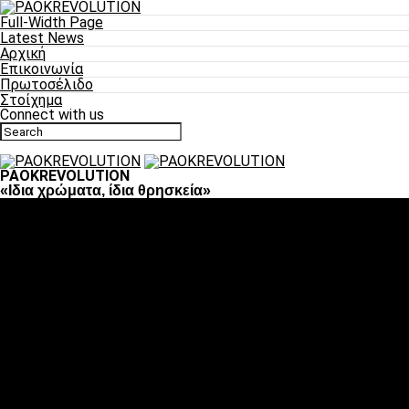
Full-Width Page
Latest News
Αρχική
Επικοινωνία
Πρωτοσέλιδο
Στοίχημα
Connect with us
PAOKREVOLUTION
«Ιδια χρώματα, ίδια θρησκεία»
Ποδόσφαιρο
«Πλέον έχουμε αλλάξει σαν ομάδα, παίξαμε σαν ένα»
«Το πιο σημαντικό είναι η αυτοπεποίθηση των ποδοσφαιριστώ
«Πάμε να διεκδικήσουμε την οκτάδα»
«Είναι απόλαυση να παίζεις για τον κόσμο του ΠΑΟΚ»
«Θα τα δώσουμε όλα κόντρα στη Λιόν για την οκτάδα»
Μπάσκετ
Αλλαγή ώρας με Σπόρτινγκ και Μπιλμπάο