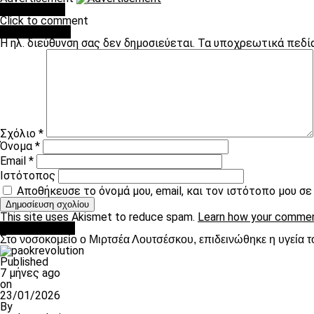
You may like
Click to comment
Leave a Reply
Η ηλ. διεύθυνση σας δεν δημοσιεύεται.
Τα υποχρεωτικά πεδί
Σχόλιο
*
Όνομα
*
Email
*
Ιστότοπος
Αποθήκευσε το όνομά μου, email, και τον ιστότοπο μου σ
This site uses Akismet to reduce spam.
Learn how your commen
Επικαιρότητα
Στο νοσοκομείο ο Μιρτσέα Λουτσέσκου, επιδεινώθηκε η υγεία τ
Published
7 μήνες ago
on
23/01/2026
By