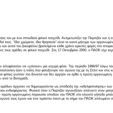
είτε
ας του με ένα σπουδαίο φιλικό παιχνίδι. Αντιμετωπίζει την Παρτιζάν και η ε
αδοί τους. “Ιδια χρώματα, ίδια θρησκεία” είναι το κοινό μήνυμα των οργαν
 και αυτοί του Δικεφάλου βρισκόμενοι κάθε χρόνο αρκετές φορές στο ιστορ
τους ομάδες σε φιλικό παιχνίδι. Στις 17 Οκτωβρίου 2000, ο ΠΑΟΚ είχε κερδίσ
 αποφάσισαν να «χτίσουν» μια ισχυρή φιλία. Την περίοδο 1996/97 λόγω του
εσσαλονίκη ήταν η πόλη που φιλοξένησε τον αγώνα της με τη Σπλιτ και στις
σμοί φιλίας γινόταν πιο δυνατοί και δεν άργησε να έρθει η πρώτη οργανωμέ
ι από το Βελιγράδι.
 ομάδων άρχισαν να δημιουργούνται ως απόδειξη της «αδελφοποίησης» των 
ρου ενδιαφέροντος. Φυσικά όταν η Παρτιζάν αγωνιζόταν απέναντι στον μιση
ην πρώτη οργανωμένη παρουσία οπαδών του ΠΑΟΚ στο κλειστό γήπεδο μπάσκε
ε αγώνα τους έχουν και ένα τεράστιο πανό με το σήμα του ΠΑΟΚ απλωμένο 