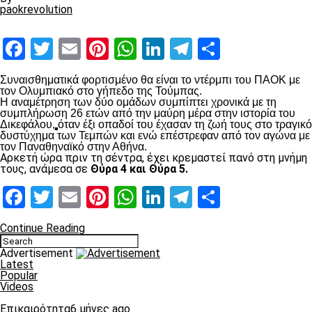
paokrevolution
Facebook
Twitter
Email
Pinterest
WhatsApp
LinkedIn
Telegram
Μοιραστ
Συναισθηματικά φορτισμένο θα είναι το ντέρμπι του ΠΑΟΚ με
τον Ολυμπιακό στο γήπεδο της Τούμπας.
Η αναμέτρηση των δύο ομάδων συμπίπτει χρονικά με τη
συμπλήρωση 26 ετών από την μαύρη μέρα στην ιστορία του
Δικεφάλου,
όταν έξι οπαδοί του έχασαν τη ζωή τους στο τραγικό
δυστύχημα των Τεμπών και ενώ επέστρεφαν από τον αγώνα με
τον Παναθηναϊκό στην Αθήνα.
Αρκετή ώρα πριν τη σέντρα, έχει κρεμαστεί πανό στη μνήμη
τους, ανάμεσα σε
Θύρα 4 και Θύρα 5.
Facebook
Twitter
Email
Pinterest
WhatsApp
LinkedIn
Telegram
Μοιραστ
Continue Reading
Advertisement
Latest
Popular
Videos
Επικαιρότητα
6 μήνες ago