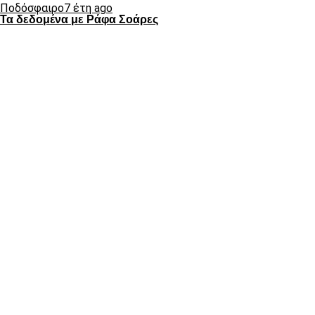
Ποδόσφαιρο
7 έτη ago
Τα δεδομένα με Ράφα Σοάρες