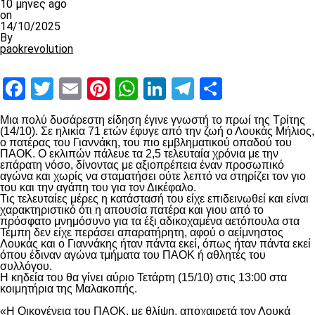
10 μήνες ago
on
14/10/2025
By
paokrevolution
Facebook
Twitter
Email
Pinterest
WhatsApp
LinkedIn
Telegram
Μοιραστ
Μια πολύ δυσάρεστη είδηση έγινε γνωστή το πρωί της Τρίτης
(14/10). Σε ηλικία 71 ετών έφυγε από την ζωή ο Λουκάς Μήλιος,
ο πατέρας του Γιαννάκη, του πιο εμβληματικού οπαδού του
ΠΑΟΚ. Ο εκλιπών πάλευε τα 2,5 τελευταία χρόνια με την
επάρατη νόσο, δίνοντας με αξιοπρέπεια έναν προσωπικό
αγώνα και χωρίς να σταματήσει ούτε λεπτό να στηρίζει τον γιο
του και την αγάπη του για τον Δικέφαλο.
Τις τελευταίες μέρες η κατάστασή του είχε επιδεινωθεί και είναι
χαρακτηριστικό ότι η απουσία πατέρα και γιου από το
πρόσφατο μνημόσυνο για τα έξι αδικοχαμένα αετόπουλα στα
Τέμπη δεν είχε περάσει απαρατήρητη, αφού ο αείμνηστος
Λουκάς και ο Γιαννάκης ήταν πάντα εκεί, όπως ήταν πάντα εκεί
όπου έδιναν αγώνα τμήματα του ΠΑΟΚ ή αθλητές του
συλλόγου.
Η κηδεία του θα γίνει αύριο Τετάρτη (15/10) στις 13:00 στα
κοιμητήρια της Μαλακοπής.
«Η Οικογένεια του ΠΑΟΚ, με θλίψη, αποχαιρετά τον Λουκά