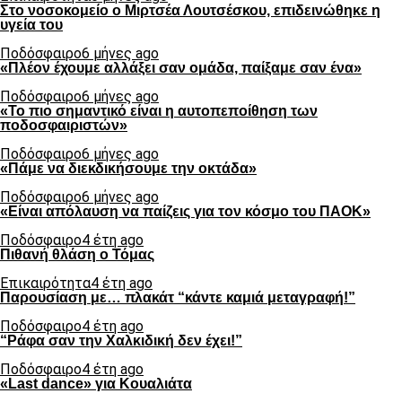
Στο νοσοκομείο ο Μιρτσέα Λουτσέσκου, επιδεινώθηκε η
υγεία του
Ποδόσφαιρο
6 μήνες ago
«Πλέον έχουμε αλλάξει σαν ομάδα, παίξαμε σαν ένα»
Ποδόσφαιρο
6 μήνες ago
«Το πιο σημαντικό είναι η αυτοπεποίθηση των
ποδοσφαιριστών»
Ποδόσφαιρο
6 μήνες ago
«Πάμε να διεκδικήσουμε την οκτάδα»
Ποδόσφαιρο
6 μήνες ago
«Είναι απόλαυση να παίζεις για τον κόσμο του ΠΑΟΚ»
Ποδόσφαιρο
4 έτη ago
Πιθανή θλάση ο Τόμας
Επικαιρότητα
4 έτη ago
Παρουσίαση με… πλακάτ “κάντε καμιά μεταγραφή!”
Ποδόσφαιρο
4 έτη ago
“Ράφα σαν την Χαλκιδική δεν έχει!”
Ποδόσφαιρο
4 έτη ago
«Last dance» για Κουαλιάτα