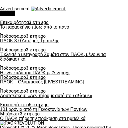
Advertisement
Τάσεις
Επικαιρότητα
3 έτη ago
Το παρασκήνιο πίσω από το πανό
Ποδόσφαιρο
3 έτη ago
ΠΑΟΚ 3-0 Αστέρας Τρίπολης
Ποδόσφαιρο
3 έτη ago
Έκλεισε η μεταγραφή Σαμάτα στον ΠΑΟΚ, μένουν τα
διαδικαστικά
Ποδόσφαιρο
3 έτη ago
Η ενδεκάδα του ΠΑΟΚ με Άιντραχτ
Ποδόσφαιρο
3 έτη ago
ΠΑΟΚ – Ολυμπιακός [LIVESTREAMING]
Ποδόσφαιρο
3 έτη ago
Λουτσέσκου: «Δεν πήραμε αυτό που αξίζαμε»
Επικαιρότητα
6 έτη ago
101 χρόνια από τη Γενοκτονία των Ποντίων
Μπάσκετ
3 έτη ago
Ο ΠΑΟΚ πήρε την πρόκριση στα ημιτελικά
Copyright © 2023 Paok Revolution. Theme powered by