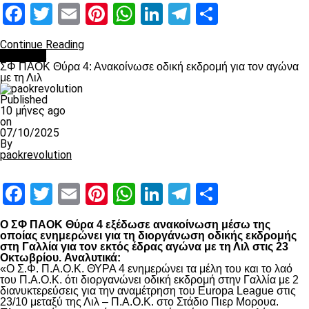
Facebook
Twitter
Email
Pinterest
WhatsApp
LinkedIn
Telegram
Μοιραστ
Continue Reading
Διάφορα
ΣΦ ΠΑΟΚ Θύρα 4: Ανακοίνωσε οδική εκδρομή για τον αγώνα
με τη Λιλ
Published
10 μήνες ago
on
07/10/2025
By
paokrevolution
Facebook
Twitter
Email
Pinterest
WhatsApp
LinkedIn
Telegram
Μοιραστ
Ο ΣΦ ΠΑΟΚ Θύρα 4 εξέδωσε ανακοίνωση μέσω της
οποίας ενημερώνει για τη διοργάνωση οδικής εκδρομής
στη Γαλλία για τον εκτός έδρας αγώνα με τη Λιλ στις 23
Οκτωβρίου.
Αναλυτικά:
«Ο Σ.Φ. Π.Α.Ο.Κ. ΘΥΡΑ 4 ενημερώνει τα μέλη του και το λαό
του Π.Α.Ο.Κ. ότι διοργανώνει οδική εκδρομή στην Γαλλία με 2
διανυκτερεύσεις για την αναμέτρηση του Europa League στις
23/10 μεταξύ της Λιλ – Π.Α.Ο.Κ. στο Στάδιο Πιερ Μορουα.