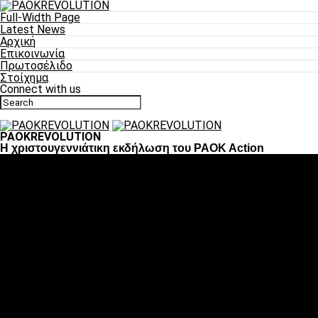
Full-Width Page
Latest News
Αρχική
Επικοινωνία
Πρωτοσέλιδο
Στοίχημα
Connect with us
PAOKREVOLUTION
Η χριστουγεννιάτικη εκδήλωση του PAOK Action
Ποδόσφαιρο
«Πλέον έχουμε αλλάξει σαν ομάδα, παίξαμε σαν ένα»
«Το πιο σημαντικό είναι η αυτοπεποίθηση των
ποδοσφαιριστών»
«Πάμε να διεκδικήσουμε την οκτάδα»
«Είναι απόλαυση να παίζεις για τον κόσμο του ΠΑΟΚ»
«Θα τα δώσουμε όλα κόντρα στη Λιόν για την οκτάδα»
Μπάσκετ