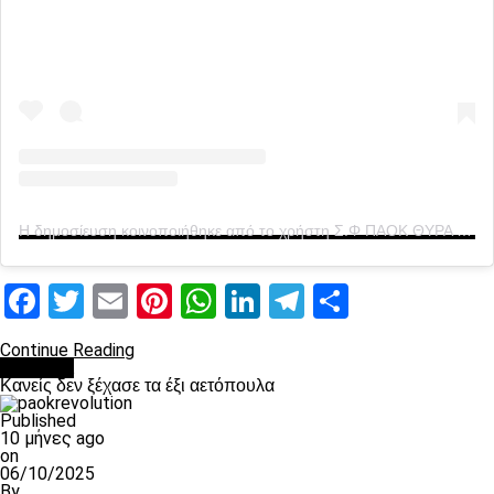
Η δημοσίευση κοινοποιήθηκε από το χρήστη Σ.Φ ΠΑΟΚ ΘΥΡΑ 4 1976 (@club_paok_gate4_official)
Facebook
Twitter
Email
Pinterest
WhatsApp
LinkedIn
Telegram
Μοιραστ
Continue Reading
Διάφορα
Κανείς δεν ξέχασε τα έξι αετόπουλα
Published
10 μήνες ago
on
06/10/2025
By