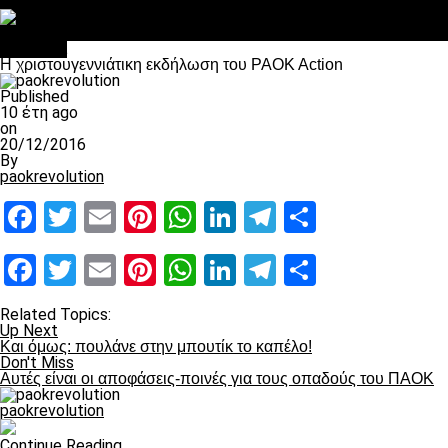
Στο OPEN τα προκριματικά, στη NOVA τα του πρωταθλήματος
Σαν σήμερα: Οταν “έφυγε” ο Λόραντ
Διάφορα
Η χριστουγεννιάτικη εκδήλωση του PAOK Action
Published
10 έτη ago
on
20/12/2016
By
paokrevolution
Facebook
Twitter
Email
Pinterest
WhatsApp
LinkedIn
Telegram
Μοιραστ
Facebook
Twitter
Email
Pinterest
WhatsApp
LinkedIn
Telegram
Μοιραστ
Related Topics:
Up Next
Και όμως: πουλάνε στην μπουτίκ το καπέλο!
Don't Miss
Αυτές είναι οι αποφάσεις-ποινές για τους οπαδούς του ΠΑΟΚ
paokrevolution
Continue Reading