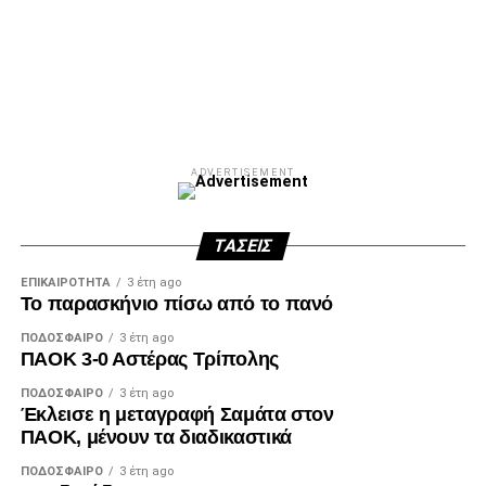
Facebook
Twitter
Email
Pinterest
WhatsApp
LinkedIn
Telegram
Μοιρασ
ADVERTISEMENT
ΤΆΣΕΙΣ
ΕΠΙΚΑΙΡΌΤΗΤΑ
3 έτη ago
Το παρασκήνιο πίσω από το πανό
ΠΟΔΌΣΦΑΙΡΟ
3 έτη ago
ΠΑΟΚ 3-0 Αστέρας Τρίπολης
ΠΟΔΌΣΦΑΙΡΟ
3 έτη ago
Έκλεισε η μεταγραφή Σαμάτα στον
ΠΑΟΚ, μένουν τα διαδικαστικά
ΠΟΔΌΣΦΑΙΡΟ
3 έτη ago