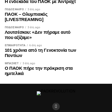
Η ενδεκάδα του ΠΑΟΚ με Άιντραχτ
ΠΟΔΌΣΦΑΙΡΟ
3 έτη ago
ΠΑΟΚ – Ολυμπιακός
[LIVESTREAMING]
ΠΟΔΌΣΦΑΙΡΟ
3 έτη ago
Λουτσέσκου: «Δεν πήραμε αυτό
που αξίζαμε»
ΕΠΙΚΑΙΡΌΤΗΤΑ
6 έτη ago
101 χρόνια από τη Γενοκτονία των
Ποντίων
ΜΠΆΣΚΕΤ
3 έτη ago
Ο ΠΑΟΚ πήρε την πρόκριση στα
ημιτελικά