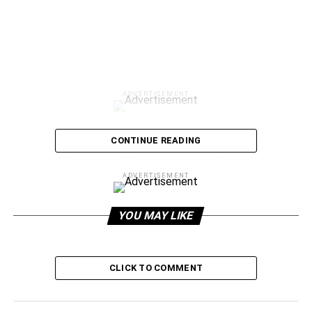
ADVERTISEMENT
CONTINUE READING
Τα αποτελέσματα της δεύτερης αγωνιστικής:
ADVERTISEMENT
Φιορεντίνα-Καραμπάχ 5-1
YOU MAY LIKE
Σλόβαν Λίμπερετς-ΠΑΟΚ 1-2
Η επόμενη (3η) αγωνιστική (20/10)
CLICK TO COMMENT
ADVERTISEMENT