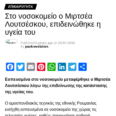
ΕΠΙΚΑΙΡΌΤΗΤΑ
Στο νοσοκομείο ο Μιρτσέα
Καραμπάχ-ΠΑΟΚ
Λουτσέσκου, επιδεινώθηκε η
υγεία του
Σλόβαν Λίμπερετς-Φιορεντίνα
Η βαθμολογία του ομίλου
Published
6 μήνες ago
on
23/01/2026
By
paokrevolution
1. Φιορεντίνα 4 (5-1)
Facebook
Twitter
Email
Pinterest
WhatsApp
LinkedIn
Telegram
Μοιρασ
ADVERTISEMENT
Εσπευσμένα στο νοσοκομείο μεταφέρθηκε ο Μιρτσέα
Λουτσέσκου λόγω της επιδείνωσης της κατάστασης
της υγείας του.
2. ΠΑΟΚ 4 (2-1)
Ο ομοσπονδιακός τεχνικός της εθνικής Ρουμανίας
3. Σλόβαν Λίμπερετς 1 (2-3)
εισήχθη εσπευσμένα σε νοσοκομείο της χώρας τις
τελευταίες ημέρες, καθώς παρουσίασε σοβαρή