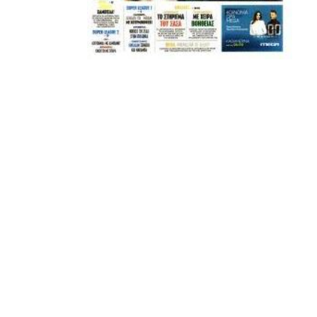
Μετά τιμής,
ΣΦ ΠΑΟΚ
ADVERTISEMENT
ΑΜΠΑΛΑΕΑ, ΜΑΚΕΔΟΝΕΣ, ΤΟΥΜΠΑ, #031#
ΠΕΡΑΙΑ (ΕΟ) , ΕΠΑΝΟΜΗ
ΑΜΥΝΤΑΙΟ, ΜΟΥΔΑΝΙΑ, ΦΛΩΡΙΝΑ,
ΧΡΥΣΟΥΠΟΛΗ».
ADVERTISEMENT