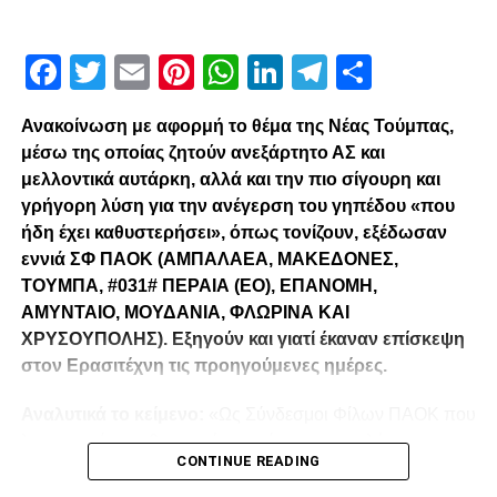
Facebook
Twitter
Email
Pinterest
WhatsApp
LinkedIn
Telegram
Μοιρασ
Ανακοίνωση με αφορμή το θέμα της Νέας Τούμπας,
μέσω της οποίας ζητούν ανεξάρτητο ΑΣ και
μελλοντικά αυτάρκη, αλλά και την πιο σίγουρη και
γρήγορη λύση για την ανέγερση του γηπέδου «που
ήδη έχει καθυστερήσει», όπως τονίζουν, εξέδωσαν
εννιά ΣΦ ΠΑΟΚ (ΑΜΠΑΛΑΕΑ, ΜΑΚΕΔΟΝΕΣ,
ΤΟΥΜΠΑ, #031# ΠΕΡΑΙΑ (ΕΟ), ΕΠΑΝΟΜΗ,
ΑΜΥΝΤΑΙΟ, ΜΟΥΔΑΝΙΑ, ΦΛΩΡΙΝΑ ΚΑΙ
ΧΡΥΣΟΥΠΟΛΗΣ). Εξηγούν και γιατί έκαναν επίσκεψη
στον Ερασιτέχνη τις προηγούμενες ημέρες.
Αναλυτικά το κείμενο:
«Ως Σύνδεσμοι Φίλων ΠΑΟΚ που
λειτουργούμε καθημερινά με γνώμωνα το καλό του
CONTINUE READING
Δικεφάλου και μόνο, αισθανόμαστε την ανάγκη να
τοποθετηθούμε (ελπίζουμε για τελευταία φορά) καθώς εν