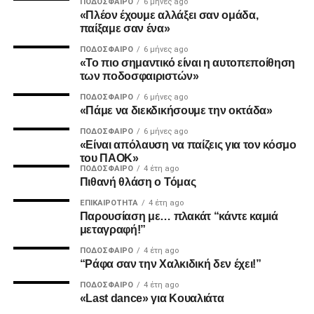
ΠΟΔΌΣΦΑΙΡΟ
6 μήνες ago
ADVERTISEMENT
«Πλέον έχουμε αλλάξει σαν ομάδα,
παίξαμε σαν ένα»
ΠΟΔΌΣΦΑΙΡΟ
6 μήνες ago
«Το πιο σημαντικό είναι η αυτοπεποίθηση
2. Την πιο σίγουρη και την πιο γρήγορη λύση για την
των ποδοσφαιριστών»
ανέγερση της νέας Τούμπας που ήδη έχει καθυστερήσει
ΠΟΔΌΣΦΑΙΡΟ
6 μήνες ago
πολύ να δωθεί στον λαό του ΠΑΟΚ.
«Πάμε να διεκδικήσουμε την οκτάδα»
ΠΟΔΌΣΦΑΙΡΟ
6 μήνες ago
Και από ότι φαίνεται, ούτε γρήγοροι, ούτε σίγουροι, ούτε
«Είναι απόλαυση να παίζεις για τον κόσμο
ανεξάρτητοι σταθήκατε.
του ΠΑΟΚ»
ΠΟΔΌΣΦΑΙΡΟ
4 έτη ago
Πιθανή θλάση ο Τόμας
Επιθυμία λοιπόν του κόσμου που σας στήριξε είναι να
δωθούν ΑΜΕΣΑ αποτελέσματα και λύσεις οι οποίες
ΕΠΙΚΑΙΡΌΤΗΤΑ
4 έτη ago
Παρουσίαση με… πλακάτ “κάντε καμιά
υποστηρίζονται από συμπαγής απόψεις και όχι αβάσιμες
μεταγραφή!”
τεκμηριώσεις και κομφούζιο καθυστερήσεων για το τι
πραγματικά συμβαίνει με την κληρονομιά του συλλόγου
ΠΟΔΌΣΦΑΙΡΟ
4 έτη ago
“Ράφα σαν την Χαλκιδική δεν έχει!”
μας.
ΠΟΔΌΣΦΑΙΡΟ
4 έτη ago
«Last dance» για Κουαλιάτα
Υγ1