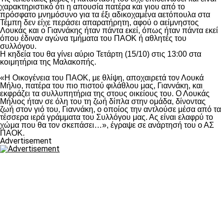
χαρακτηριστικό ότι η απουσία πατέρα και γιου από το
πρόσφατο μνημόσυνο για τα έξι αδικοχαμένα αετόπουλα στα
Τέμπη δεν είχε περάσει απαρατήρητη, αφού ο αείμνηστος
Λουκάς και ο Γιαννάκης ήταν πάντα εκεί, όπως ήταν πάντα εκεί
όπου έδιναν αγώνα τμήματα του ΠΑΟΚ ή αθλητές του
συλλόγου.
Η κηδεία του θα γίνει αύριο Τετάρτη (15/10) στις 13:00 στα
κοιμητήρια της Μαλακοπής.
«Η Οικογένεια του ΠΑΟΚ, με θλίψη, αποχαιρετά τον Λουκά
Μήλιο, πατέρα του πιο πιστού φιλάθλου μας, Γιαννάκη, και
εκφράζει τα συλλυπητήρια της στους οικείους του. Ο Λουκάς
Μήλιος ήταν σε όλη του τη ζωή δίπλα στην ομάδα, δίνοντας
ζωή στον γιό του, Γιαννάκη, ο οποίος την αντλούσε μέσα από τα
τέσσερα ιερά γράμματα του Συλλόγου μας. Ας είναι ελαφρύ το
χώμα που θα τον σκεπάσει…», έγραψε σε ανάρτησή του ο ΑΣ
ΠΑΟΚ.
Advertisement