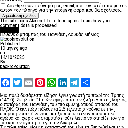
Αποθήκευσε το όνομά μου, email, και τον ιστότοπο μου σε
αυτόν τον πλοηγό για την επόμενη φορά που θα σχολιάσω.
This site uses Akismet to reduce spam.
Learn how your
comment data is processed.
Διάφορα
Πέθανε ο μπαμπάς του Γιαννάκη, Λουκάς Μήλιος
Published
10 μήνες ago
on
14/10/2025
By
paokrevolution
Facebook
Twitter
Email
Pinterest
WhatsApp
LinkedIn
Telegram
Μοιραστ
Μια πολύ δυσάρεστη είδηση έγινε γνωστή το πρωί της Τρίτης
(14/10). Σε ηλικία 71 ετών έφυγε από την ζωή ο Λουκάς Μήλιος,
ο πατέρας του Γιαννάκη, του πιο εμβληματικού οπαδού του
ΠΑΟΚ. Ο εκλιπών πάλευε τα 2,5 τελευταία χρόνια με την
επάρατη νόσο, δίνοντας με αξιοπρέπεια έναν προσωπικό
αγώνα και χωρίς να σταματήσει ούτε λεπτό να στηρίζει τον γιο
του και την αγάπη του για τον Δικέφαλο.
Τις τελευταίες μέρες η κατάστασή του είχε επιδεινωθεί και είναι