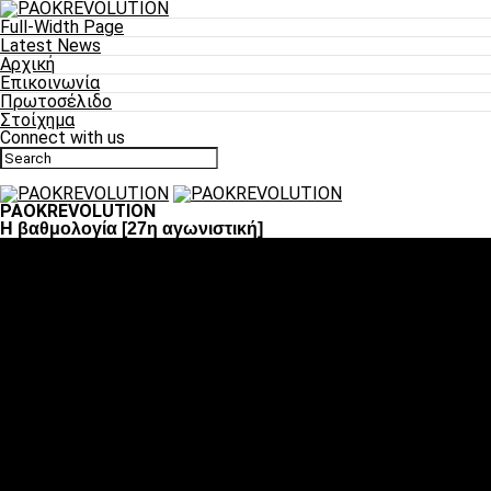
Full-Width Page
Latest News
Αρχική
Επικοινωνία
Πρωτοσέλιδο
Στοίχημα
Connect with us
PAOKREVOLUTION
Η βαθμολογία [27η αγωνιστική]
Ποδόσφαιρο
«Πλέον έχουμε αλλάξει σαν ομάδα, παίξαμε σαν ένα»
«Το πιο σημαντικό είναι η αυτοπεποίθηση των
ποδοσφαιριστών»
«Πάμε να διεκδικήσουμε την οκτάδα»
«Είναι απόλαυση να παίζεις για τον κόσμο του ΠΑΟΚ»
«Θα τα δώσουμε όλα κόντρα στη Λιόν για την οκτάδα»
Μπάσκετ