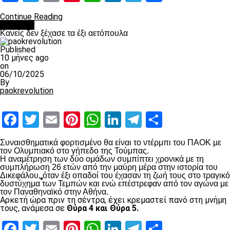
Continue Reading
Διάφορα
Κανείς δεν ξέχασε τα έξι αετόπουλα
Published
10 μήνες ago
on
06/10/2025
By
paokrevolution
Facebook
Twitter
Email
Pinterest
WhatsApp
LinkedIn
Telegram
Μοιραστ
Συναισθηματικά φορτισμένο θα είναι το ντέρμπι του ΠΑΟΚ με
τον Ολυμπιακό στο γήπεδο της Τούμπας.
Η αναμέτρηση των δύο ομάδων συμπίπτει χρονικά με τη
συμπλήρωση 26 ετών από την μαύρη μέρα στην ιστορία του
Δικεφάλου,
όταν έξι οπαδοί του έχασαν τη ζωή τους στο τραγικό
δυστύχημα των Τεμπών και ενώ επέστρεφαν από τον αγώνα με
τον Παναθηναϊκό στην Αθήνα.
Αρκετή ώρα πριν τη σέντρα, έχει κρεμαστεί πανό στη μνήμη
τους, ανάμεσα σε
Θύρα 4 και Θύρα 5.
Facebook
Twitter
Email
Pinterest
WhatsApp
LinkedIn
Telegram
Μοιραστ