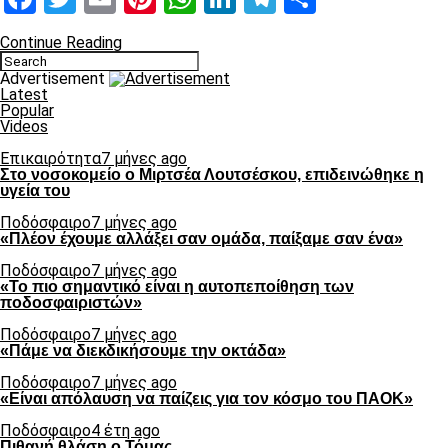
Continue Reading
Advertisement
Latest
Popular
Videos
Επικαιρότητα
7 μήνες ago
Στο νοσοκομείο ο Μιρτσέα Λουτσέσκου, επιδεινώθηκε η
υγεία του
Ποδόσφαιρο
7 μήνες ago
«Πλέον έχουμε αλλάξει σαν ομάδα, παίξαμε σαν ένα»
Ποδόσφαιρο
7 μήνες ago
«Το πιο σημαντικό είναι η αυτοπεποίθηση των
ποδοσφαιριστών»
Ποδόσφαιρο
7 μήνες ago
«Πάμε να διεκδικήσουμε την οκτάδα»
Ποδόσφαιρο
7 μήνες ago
«Είναι απόλαυση να παίζεις για τον κόσμο του ΠΑΟΚ»
Ποδόσφαιρο
4 έτη ago
Πιθανή θλάση ο Τόμας