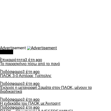
Advertisement
Τάσεις
Επικαιρότητα
3 έτη ago
Το παρασκήνιο πίσω από το πανό
Ποδόσφαιρο
3 έτη ago
ΠΑΟΚ 3-0 Αστέρας Τρίπολης
Ποδόσφαιρο
3 έτη ago
Έκλεισε η μεταγραφή Σαμάτα στον ΠΑΟΚ, μένουν τα
διαδικαστικά
Ποδόσφαιρο
3 έτη ago
Η ενδεκάδα του ΠΑΟΚ με Άιντραχτ
Ποδόσφαιρο
3 έτη ago