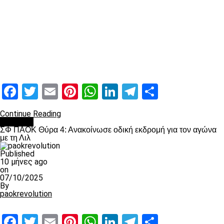
Facebook
Twitter
Email
Pinterest
WhatsApp
LinkedIn
Telegram
Μοιραστ
Continue Reading
Διάφορα
ΣΦ ΠΑΟΚ Θύρα 4: Ανακοίνωσε οδική εκδρομή για τον αγώνα
με τη Λιλ
Published
10 μήνες ago
on
07/10/2025
By
paokrevolution
Facebook
Twitter
Email
Pinterest
WhatsApp
LinkedIn
Telegram
Μοιραστ