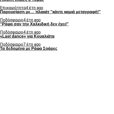
Επικαιρότητα
4 έτη ago
Παρουσίαση με… πλακάτ “κάντε καμιά μεταγραφή!”
Ποδόσφαιρο
4 έτη ago
“Ράφα σαν την Χαλκιδική δεν έχει!”
Ποδόσφαιρο
4 έτη ago
«Last dance» για Κουαλιάτα
Ποδόσφαιρο
7 έτη ago
Τα δεδομένα με Ράφα Σοάρες