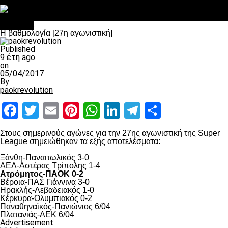
Στο OPEN τα προκριματικά, στη NOVA τα του πρωταθλήματος
Σαν σήμερα: Οταν “έφυγε” ο Λόραντ
Διάφορα
Η βαθμολογία [27η αγωνιστική]
Published
9 έτη ago
on
05/04/2017
By
paokrevolution
Facebook
Twitter
Email
Pinterest
WhatsApp
LinkedIn
Telegram
Μοιραστ
Στους σημερινούς αγώνες για την 27ης αγωνιστική της Super
League σημειώθηκαν τα εξής αποτελέσματα:
Ξάνθη-Παναιτωλικός 3-0
ΑΕΛ-Αστέρας Τρίπολης 1-4
Ατρόμητος-ΠΑΟΚ 0-2
Βέροια-ΠΑΣ Γιάννινα 3-0
Ηρακλής-Λεβαδειακός 1-0
Κέρκυρα-Ολυμπιακός 0-2
Παναθηναϊκός-Πανιώνιος 6/04
Πλατανιάς-ΑΕΚ 6/04
Advertisement