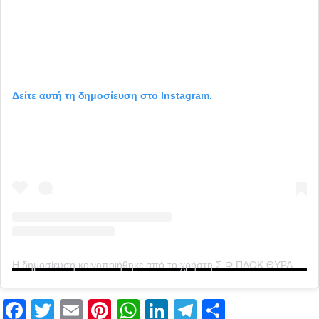
Δείτε αυτή τη δημοσίευση στο Instagram.
Η δημοσίευση κοινοποιήθηκε από το χρήστη Σ.Φ ΠΑΟΚ ΘΥΡΑ 4 1976 (@club_paok_gate4_official)
Facebook
Twitter
Email
Pinterest
WhatsApp
LinkedIn
Telegram
Μοιραστ