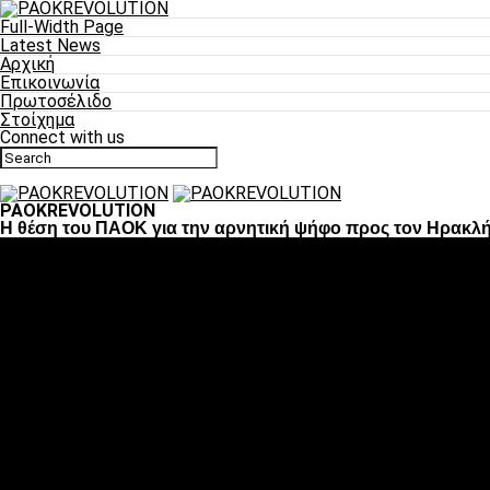
Full-Width Page
Latest News
Αρχική
Επικοινωνία
Πρωτοσέλιδο
Στοίχημα
Connect with us
PAOKREVOLUTION
Η θέση του ΠΑΟΚ για την αρνητική ψήφο προς τον Ηρακλ
Ποδόσφαιρο
«Πλέον έχουμε αλλάξει σαν ομάδα, παίξαμε σαν ένα»
«Το πιο σημαντικό είναι η αυτοπεποίθηση των ποδοσφαιριστώ
«Πάμε να διεκδικήσουμε την οκτάδα»
«Είναι απόλαυση να παίζεις για τον κόσμο του ΠΑΟΚ»
«Θα τα δώσουμε όλα κόντρα στη Λιόν για την οκτάδα»
Μπάσκετ
Αλλαγή ώρας με Σπόρτινγκ και Μπιλμπάο