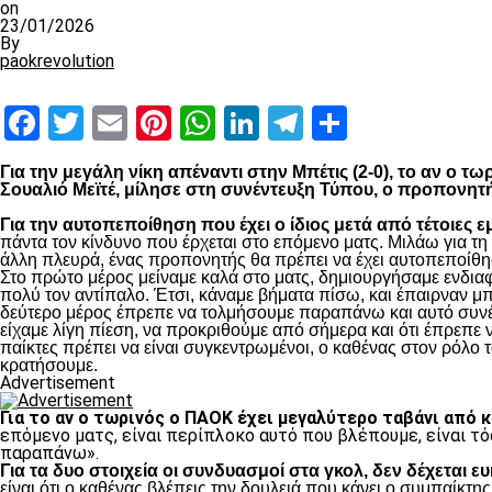
on
23/01/2026
By
paokrevolution
Facebook
Twitter
Email
Pinterest
WhatsApp
LinkedIn
Telegram
Μοιραστ
Για την μεγάλη νίκη απέναντι στην Μπέτις (2-0), το αν ο 
Σουαλιό Μεϊτέ, μίλησε στη συνέντευξη Τύπου, ο προπονητ
Για την αυτοπεποίθηση που έχει ο ίδιος μετά από τέτοιες ε
πάντα τον κίνδυνο που έρχεται στο επόμενο ματς. Μιλάω για τ
άλλη πλευρά, ένας προπονητής θα πρέπει να έχει αυτοπεποίθησ
Στο πρώτο μέρος μείναμε καλά στο ματς, δημιουργήσαμε ενδιαφ
πολύ τον αντίπαλο. Έτσι, κάναμε βήματα πίσω, και έπαιρναν μ
δεύτερο μέρος έπρεπε να τολμήσουμε παραπάνω και αυτό συνέβη
είχαμε λίγη πίεση, να προκριθούμε από σήμερα και ότι έπρεπε 
παίκτες πρέπει να είναι συγκεντρωμένοι, ο καθένας στον ρόλο το
κρατήσουμε.
Advertisement
Για το αν ο τωρινός ο ΠΑΟΚ έχει μεγαλύτερο ταβάνι από 
επόμενο ματς, είναι περίπλοκο αυτό που βλέπουμε, είναι τό
παραπάνω».
Για τα δυο στοιχεία οι συνδυασμοί στα γκολ, δεν δέχεται ε
είναι ότι ο καθένας βλέπεις την δουλειά που κάνει ο συμπαίκτης