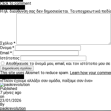
Click to comment
Leave a Reply
Η ηλ. διεύθυνση σας δεν δημοσιεύεται.
Τα υποχρεωτικά πεδί
Σχόλιο
*
Όνομα
*
Email
*
Ιστότοπος
Αποθήκευσε το όνομά μου, email, και τον ιστότοπο μου σ
This site uses Akismet to reduce spam.
Learn how your commen
Ποδόσφαιρο
«Πλέον έχουμε αλλάξει σαν ομάδα, παίξαμε σαν ένα»
Published
7 μήνες ago
on
23/01/2026
By
paokrevolution