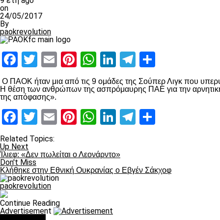
9 έτη ago
on
24/05/2017
By
paokrevolution
Facebook
Twitter
Email
Pinterest
WhatsApp
LinkedIn
Telegram
Μοιραστ
Ο ΠΑΟΚ ήταν μια από τις 9 ομάδες της Σούπερ Λιγκ που υπερ
Η θέση των ανθρώπων της ασπρόμαυρης ΠΑΕ για την αρνητική 
της απόφασης».
Facebook
Twitter
Email
Pinterest
WhatsApp
LinkedIn
Telegram
Μοιραστ
Related Topics:
Up Next
Ίλιεφ: «Δεν πωλείται ο Λεονάρντο»
Don't Miss
Κλήθηκε στην Εθνική Ουκρανίας ο Εβγέν Σάκχοφ
paokrevolution
Continue Reading
Advertisement
You may like