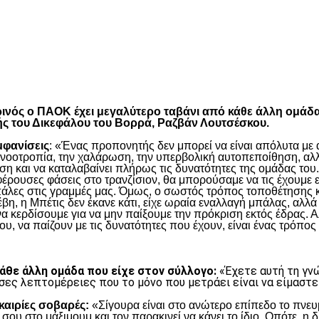
είτε
τωρινός ο ΠΑΟΚ έχει μεγαλύτερο ταβάνι από κάθε άλλη ομάδ
ής του Δικεφάλου του Βορρά, Ραζβάν Λουτσέσκου.
μφανίσεις
: «Ένας προπονητής δεν μπορεί να είναι απόλυτα με α
η νοοτροπία, την χαλάρωση, την υπερβολική αυτοπεποίθηση, αλλ
η και να καταλαβαίνει πλήρως τις δυνατότητες της ομάδας του.
έρουσες φάσεις στο τρανζίσιον, θα μπορούσαμε να τις έχουμε ε
πάλες στις γραμμές μας. Όμως, ο σωστός τρόπος τοποθέτησης κα
, η Μπέτις δεν έκανε κάτι, είχε ωραία εναλλαγή μπάλας, αλλά 
να κερδίσουμε για να μην παίξουμε την πρόκριση εκτός έδρας. Α
υ, να παίζουν με τις δυνατότητες που έχουν, είναι ένας τρόπος 
κάθε άλλη ομάδα που είχε στον σύλλογο:
«Έχετε αυτή τη γνώ
σες λεπτομέρειες που το μόνο που μετράει είναι να είμαστε
υκαιρίες σοβαρές:
«Σίγουρα είναι στο ανώτερο επίπεδο το πνευμ
 σου στο μάξιμουμ και τον παρακινεί να κάνει το ίδιο, Οπότε, η