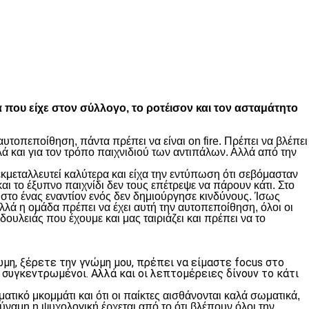
α που είχε στον σύλλογο, το ροτέισον και τον ασταμάτητο
υτοπεποίθηση, πάντα πρέπει να είναι on fire. Πρέπει να βλέπει
ά και για τον τρόπο παιχνιδιού των αντιπάλων. Αλλά από την
κμεταλλευτεί καλύτερα και είχα την εντύπωση ότι σεβόμασταν
ι το έξυπνο παιχνίδι δεν τους επέτρεψε να πάρουν κάτι. Στο
στο ένας εναντίον ενός δεν δημιούργησε κινδύνους. Ίσως
λλά η ομάδα πρέπει να έχει αυτή την αυτοπεποίθηση, όλοι οι
δουλειάς που έχουμε και μας ταιριάζει και πρέπει να το
μη, ξέρετε την γνώμη μου, πρέπει να είμαστε focus στο
 συγκεντρωμένοι. Αλλά και οι λεπτομέρειες δίνουν το κάτι
ατικό μκομμάτι και ότι οι παίκτες αισθάνονται καλά σωματικά,
 δύναμη η ψυχολογική έρχεται από το ότι βλέπουν όλοι την