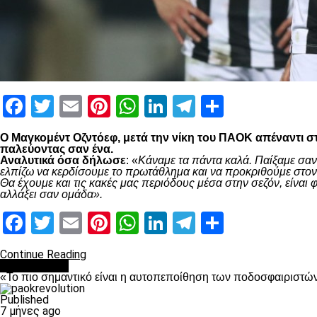
Facebook
Twitter
Email
Pinterest
WhatsApp
LinkedIn
Telegram
Μοιραστ
Ο Μαγκομέντ Οζντόεφ, μετά την νίκη του ΠΑΟΚ απέναντι στ
παλεύοντας σαν ένα.
Αναλυτικά όσα δήλωσε
: «
Κάναμε τα πάντα καλά. Παίξαμε σαν
ελπίζω να κερδίσουμε το πρωτάθλημα και να προκριθούμε στον 
Θα έχουμε και τις κακές μας περιόδους μέσα στην σεζόν, είνα
αλλάξει σαν ομάδα».
Facebook
Twitter
Email
Pinterest
WhatsApp
LinkedIn
Telegram
Μοιραστ
Continue Reading
Ποδόσφαιρο
«Το πιο σημαντικό είναι η αυτοπεποίθηση των ποδοσφαιριστώ
Published
7 μήνες ago