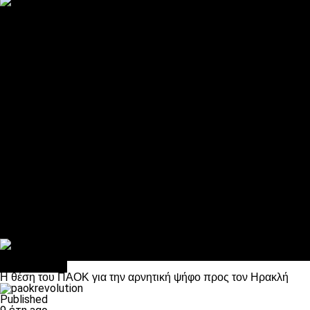
ΠΑΟΚ και τηλεοπτικά: αποκλειστικά απόφαση Σαββίδη
Αντίπαλοι
Νέα προβλήματα στην Μπέτις πριν την Τούμπα
Επίσημο «stop» στους φίλους του ΠΑΟΚ στο Αγρίνιο
Η Λιόν «σφυροκόπησε» τη Μονακό και πλησιάζει στο Champio
ΠΑΟΚ: Τι έκαναν οι αντίπαλοί του στο Europa League
Η Ριέκα διέκοψε την εγγραφή μελών ενόψει… ΠΑΟΚ
Διάφορα
Πέθανε ο μπαμπάς του Γιαννάκη, Λουκάς Μήλιος
ΣΦ ΠΑΟΚ Θύρα 4: Ανακοίνωσε οδική εκδρομή για τον αγώνα με
Κανείς δεν ξέχασε τα έξι αετόπουλα
Στο OPEN τα προκριματικά, στη NOVA τα του πρωταθλήματος
Σαν σήμερα: Οταν “έφυγε” ο Λόραντ
Ποδόσφαιρο
Η θέση του ΠΑΟΚ για την αρνητική ψήφο προς τον Ηρακλή
Published