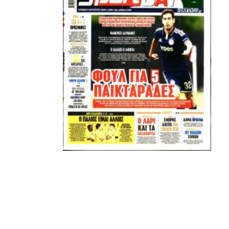
ΚΑΝΕΝΑΣ δεν είναι πάνω απο αυτά τα ιερά γράμματα.
Μετά τιμής,
ΣΦ ΠΑΟΚ
ADVERTISEMENT
ΑΜΠΑΛΑΕΑ, ΜΑΚΕΔΟΝΕΣ, ΤΟΥΜΠΑ, #031#
ΠΕΡΑΙΑ (ΕΟ) , ΕΠΑΝΟΜΗ
ΑΜΥΝΤΑΙΟ, ΜΟΥΔΑΝΙΑ, ΦΛΩΡΙΝΑ,
ΧΡΥΣΟΥΠΟΛΗ».