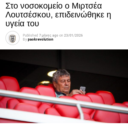
Προετοιμασία για την Καλλονή
Στο νοσοκομείο ο Μιρτσέα
Λουτσέσκου, επιδεινώθηκε η
paokrevolution
υγεία του
Published
7 μήνες ago
on
23/01/2026
By
paokrevolution