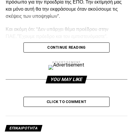
πρόσωπο για την προεδρία της ΕΠΟ. Την εκτίμησή μας
και μόνο αυτή θα την εκφράσουμε όταν ακούσουμε τις
σκέψεις των υποψηφίων”.
Και ακόμη ότι: “Δεν υπάρχει θέμα προέδρου στην
ΠΑΕ.”Έχουμε πρόεδρο και τον εμπιστευόμαστε”.
CONTINUE READING
ADVERTISEMENT
ADVERTISEMENT
YOU MAY LIKE
Facebook
Twitter
Email
Pinterest
WhatsApp
LinkedIn
Telegram
Μοιρασ
CLICK TO COMMENT
RELATED TOPICS:
UP NEXT
Clanton: «Έτοιμος να βοηθήσω…»
ΕΠΙΚΑΙΡΌΤΗΤΑ
DON'T MISS