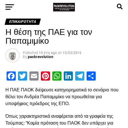
ΕΠΙΚΑΙΡΌΤΗΤΑ
Η θέση της ΠΑΕ για τον
Παπαμιμίκο
Published
10 έτη ago
on
15/03/2016
By
paokrevolution
Facebook
Twitter
Email
Pinterest
WhatsApp
LinkedIn
Telegram
Μοιρασ
Η ΠΑΕ ΠΑΟΚ διέψευσε κατηγορηματικά το σενάριο που
θέλει τον Ανδρέα Παπαμιμίκο να προωθείται για
υποψήφιος πρόεδρος της ΕΠΟ.
Όπως χαρακτηριστικά αναφέρεται από τα γραφεία της
Τούμπας: “Καμία πρόταση του ΠΑΟΚ δεν υπάρχει για