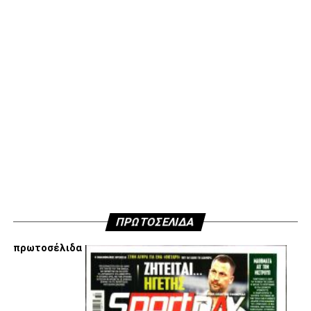
διαλέγουμε εξ αρχής να ακολουθήσουμε αποφασίσαμε να
μην ανακοινώσουμε δημόσια τους λόγους που είμαστε
κάθετα απέναντι στην εμπλοκή Τσαλόπουλου-
Χατζόπουλου στην επόμενη μέρα του ΑΣ ΠΑΟΚ, αλλά
όσοι ενδιαφέρονται να ακούσουν ποιες συγκεκριμένες
κινήσεις τους, συναντήσεις τους και τοποθετήσεις τους
είναι αυτές που τους θέτουν εκτός κάδρου για εμάς
είμαστε πάντα διαθέσιμοι…
Υγ4
ADVERTISEMENT
ΠΡΩΤΟΣΕΛΙΔΑ
πρωτοσέλιδα
Εμείς είμαστε μόνο Π.Α.Ο.Κ.
Μόνο τα 4 γράμματα έχουν σημασία για εμάς και