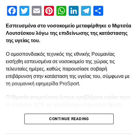
Facebook
Twitter
Email
Pinterest
WhatsApp
LinkedIn
Telegram
Μοιρασ
Εσπευσμένα στο νοσοκομείο μεταφέρθηκε ο Μιρτσέα
Λουτσέσκου λόγω της επιδείνωσης της κατάστασης
της υγείας του.
Ο ομοσπονδιακός τεχνικός της εθνικής Ρουμανίας
εισήχθη εσπευσμένα σε νοσοκομείο της χώρας τις
τελευταίες ημέρες, καθώς παρουσίασε σοβαρή
επιβάρυνση στην κατάσταση της υγείας του, σύμφωνα με
τη ρουμανική εφημερίδα ProSport.
Ο Μιρτσέα αντιμετώπισε έντονα προβλήματα υγείας προς
το τέλος του 2025, με αποτέλεσμα να χρειαστεί άμεση
ιατρική φροντίδα. Ο 80χρονος ταλαιπωρήθηκε από έντονο
CONTINUE READING
κρυολόγημα, το οποίο επηρέασε αρνητικά την ήδη
επιβαρυμένη καρδιακή του λειτουργία, και κρίθηκε
αναγκαία να νοσηλευτεί. Οι πληροφορίες αναφέρουν ότι η