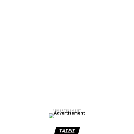
ADVERTISEMENT
Facebook
Twitter
Email
Pinterest
WhatsApp
LinkedIn
Telegram
Μοιρασ
ADVERTISEMENT
ΤΆΣΕΙΣ