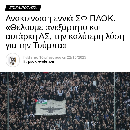
κατάστασή του επιδεινώθηκε κατά τη διάρκεια της
ΕΠΙΚΑΙΡΌΤΗΤΑ
νοσηλείας του.
Ανακοίνωση εννιά ΣΦ ΠΑΟΚ:
Facebook
Twitter
Email
Pinterest
WhatsApp
LinkedIn
Telegram
Μοιρασ
«Θέλουμε ανεξάρτητο και
αυτάρκη ΑΣ, την καλύτερη λύση
για την Τούμπα»
Published
10 μήνες ago
on
22/10/2025
By
paokrevolution