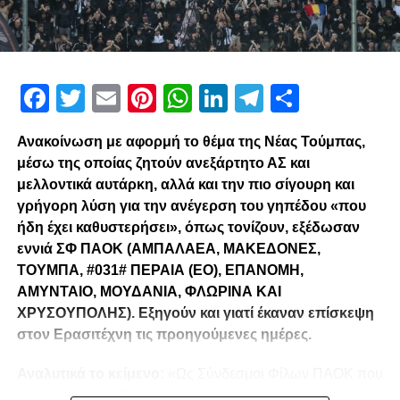
Facebook
Twitter
Email
Pinterest
WhatsApp
LinkedIn
Telegram
Μοιρασ
Ανακοίνωση με αφορμή το θέμα της Νέας Τούμπας,
μέσω της οποίας ζητούν ανεξάρτητο ΑΣ και
μελλοντικά αυτάρκη, αλλά και την πιο σίγουρη και
γρήγορη λύση για την ανέγερση του γηπέδου «που
ήδη έχει καθυστερήσει», όπως τονίζουν, εξέδωσαν
εννιά ΣΦ ΠΑΟΚ (ΑΜΠΑΛΑΕΑ, ΜΑΚΕΔΟΝΕΣ,
ΤΟΥΜΠΑ, #031# ΠΕΡΑΙΑ (ΕΟ), ΕΠΑΝΟΜΗ,
ΑΜΥΝΤΑΙΟ, ΜΟΥΔΑΝΙΑ, ΦΛΩΡΙΝΑ ΚΑΙ
ΧΡΥΣΟΥΠΟΛΗΣ). Εξηγούν και γιατί έκαναν επίσκεψη
στον Ερασιτέχνη τις προηγούμενες ημέρες.
Αναλυτικά το κείμενο:
«Ως Σύνδεσμοι Φίλων ΠΑΟΚ που
λειτουργούμε καθημερινά με γνώμωνα το καλό του