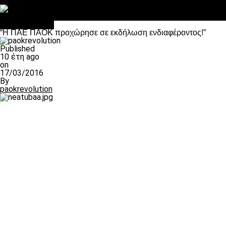
Στο OPEN τα προκριματικά, στη NOVA τα του πρωταθλήματος
Σαν σήμερα: Οταν “έφυγε” ο Λόραντ
Επικαιρότητα
“Η ΠΑΕ ΠΑΟΚ προχώρησε σε εκδήλωση ενδιαφέροντος!”
Published
10 έτη ago
on
17/03/2016
By
paokrevolution