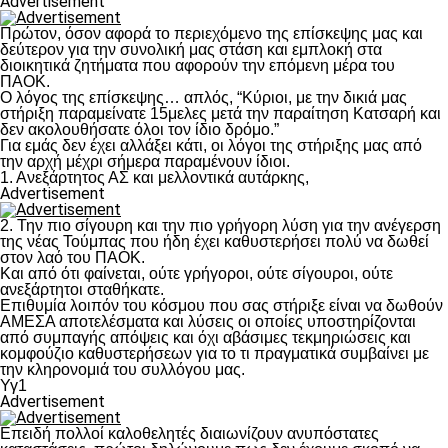
Advertisement
Πρώτον, όσον αφορά το περιεχόμενο της επίσκεψης μας και
δεύτερον για την συνολική μας στάση και εμπλοκή στα
διοικητικά ζητήματα που αφορούν την επόμενη μέρα του
ΠΑΟΚ.
Ο λόγος της επίσκεψης… απλός, “Κύριοι, με την δικιά μας
στήριξη παραμείνατε 15μελες μετά την παραίτηση Κατσαρή και
δεν ακολουθήσατε όλοι τον ίδιο δρόμο.”
Για εμάς δεν έχει αλλάξει κάτι, οι λόγοι της στήριξης μας από
την αρχή μέχρι σήμερα παραμένουν ίδιοι.
1. Ανεξάρτητος ΑΣ και μελλοντικά αυτάρκης,
Advertisement
2. Την πιο σίγουρη και την πιο γρήγορη λύση για την ανέγερση
της νέας Τούμπας που ήδη έχει καθυστερήσει πολύ να δωθεί
στον λαό του ΠΑΟΚ.
Και από ότι φαίνεται, ούτε γρήγοροι, ούτε σίγουροι, ούτε
ανεξάρτητοι σταθήκατε.
Επιθυμία λοιπόν του κόσμου που σας στήριξε είναι να δωθούν
ΑΜΕΣΑ αποτελέσματα και λύσεις οι οποίες υποστηρίζονται
από συμπαγής απόψεις και όχι αβάσιμες τεκμηριώσεις και
κομφούζιο καθυστερήσεων για το τι πραγματικά συμβαίνει με
την κληρονομιά του συλλόγου μας.
Υγ1
Advertisement
Επειδή πολλοί καλοθελητές διαιωνίζουν ανυπόστατες