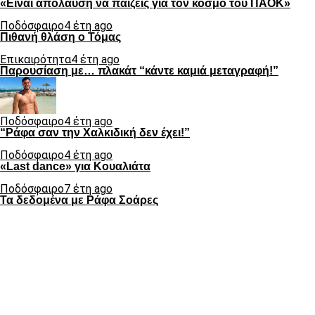
«Είναι απόλαυση να παίζεις για τον κόσμο του ΠΑΟΚ»
Ποδόσφαιρο
4 έτη ago
Πιθανή θλάση ο Τόμας
Επικαιρότητα
4 έτη ago
Παρουσίαση με… πλακάτ “κάντε καμιά μεταγραφή!”
Ποδόσφαιρο
4 έτη ago
“Ράφα σαν την Χαλκιδική δεν έχει!”
Ποδόσφαιρο
4 έτη ago
«Last dance» για Κουαλιάτα
Ποδόσφαιρο
7 έτη ago
Τα δεδομένα με Ράφα Σοάρες