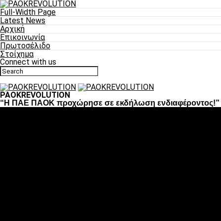
Full-Width Page
Latest News
Αρχική
Επικοινωνία
Πρωτοσέλιδο
Στοίχημα
Connect with us
PAOKREVOLUTION
“Η ΠΑΕ ΠΑΟΚ προχώρησε σε εκδήλωση ενδιαφέροντος!”
Ποδόσφαιρο
«Πλέον έχουμε αλλάξει σαν ομάδα, παίξαμε σαν ένα»
«Το πιο σημαντικό είναι η αυτοπεποίθηση των
ποδοσφαιριστών»
«Πάμε να διεκδικήσουμε την οκτάδα»
«Είναι απόλαυση να παίζεις για τον κόσμο του ΠΑΟΚ»
«Θα τα δώσουμε όλα κόντρα στη Λιόν για την οκτάδα»
Μπάσκετ