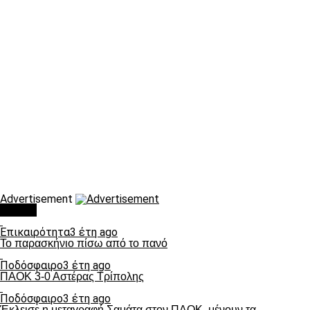
Advertisement
Τάσεις
Επικαιρότητα
3 έτη ago
Το παρασκήνιο πίσω από το πανό
Ποδόσφαιρο
3 έτη ago
ΠΑΟΚ 3-0 Αστέρας Τρίπολης
Ποδόσφαιρο
3 έτη ago
Έκλεισε η μεταγραφή Σαμάτα στον ΠΑΟΚ, μένουν τα