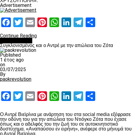
ΧΡΥΣΟΥΠΟΛΗ».
Advertisement
Facebook
Twitter
Email
Pinterest
WhatsApp
LinkedIn
Telegram
Μοιραστ
Continue Reading
Επικαιρότητα
Συγκλονισμένος και ο Αντρέ με την απώλεια του Ζότα
Published
1 έτος ago
on
03/07/2025
By
paokrevolution
Facebook
Twitter
Email
Pinterest
WhatsApp
LinkedIn
Telegram
Μοιραστ
Ο Αντρέ Βιεϊρίνια με ανάρτηση του στα social media εξέφρασε
την οδύνη του για την απώλεια του Ντιόγκο Ζότα που έχασε
όπως και ο αδελφός του την ζωή του σε αυτοκινητιστικό
δυστύχημα. «Αναπαύσου εν ειρήνη», ανέφερε στο μήνυμά του
ο Αντρέ Βιεϊρίνια.