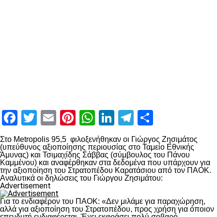
Facebook
Twitter
Email
Pinterest
WhatsApp
LinkedIn
Telegram
Μοιραστ
Στο Metropolis 95,5 φιλοξενήθηκαν οι Γιώργος Ζησιμάτος
(υπεύθυνος αξιοποίησης περιουσίας στο Ταμείο Εθνικής
Άμυνας) και Τσιμαχίδης Σάββας (σύμβουλος του Πάνου
Καμμένου) και αναφέρθηκαν στα δεδομένα που υπάρχουν για
την αξιοποίηση του Στρατοπέδου Καρατάσιου από τον ΠΑΟΚ.
Αναλυτικά οι δηλώσεις του Γιώργου Ζησιμάτου:
Advertisement
Για το ενδιαφέρον του ΠΑΟΚ: «Δεν μιλάμε για παραχώρηση,
αλλά για αξιοποίηση του Στρατοπέδου, προς χρήση για όποιον
επενδυτή ενδιαφέρεται. Έχει εκφράσει πολύ σοβαρό