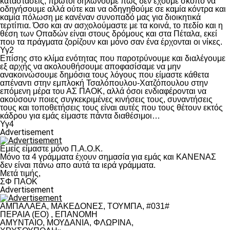
καταστάσεις, πρώτοι δηλώνουμε πως δεν έχουμε σκοπό να
οδηγήσουμε αλλά ούτε και να οδηγηθούμε σε καμία κόντρα και
καμία πόλωση με κανέναν συνοπαδό μας για διοικητικά
τερτίπια. Όσο και αν ασχολούμαστε με τα κοινά, το πεδίο και η
θέση των Οπαδών είναι στους δρόμους και στα Πέταλα, εκεί
που τα πράγματα ζορίζουν και μόνο σαν ένα έρχονται οι νίκες.
Υγ2
Επίσης στο κλίμα ενότητας που παροτρύνουμε και διαλέγουμε
εξ αρχής να ακολουθήσουμε αποφασίσαμε να μην
ανακοινώσουμε δημόσια τους λόγους που είμαστε κάθετα
απέναντι στην εμπλοκή Τσαλόπουλου-Χατζόπουλου στην
επόμενη μέρα του ΑΣ ΠΑΟΚ, αλλά όσοι ενδιαφέρονται να
ακούσουν ποιες συγκεκριμένες κινήσεις τους, συναντήσεις
τους και τοποθετήσεις τους είναι αυτές που τους θέτουν εκτός
κάδρου για εμάς είμαστε πάντα διαθέσιμοι…
Υγ4
Advertisement
Εμείς είμαστε μόνο Π.Α.Ο.Κ.
Μόνο τα 4 γράμματα έχουν σημασία για εμάς και ΚΑΝΕΝΑΣ
δεν είναι πάνω απο αυτά τα ιερά γράμματα.
Μετά τιμής,
ΣΦ ΠΑΟΚ
Advertisement
ΑΜΠΑΛΑΕΑ, ΜΑΚΕΔΟΝΕΣ, ΤΟΥΜΠΑ, #031#
ΠΕΡΑΙΑ (ΕΟ) , ΕΠΑΝΟΜΗ
ΑΜΥΝΤΑΙΟ, ΜΟΥΔΑΝΙΑ, ΦΛΩΡΙΝΑ,