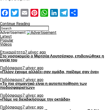
Facebook
Twitter
Email
Pinterest
WhatsApp
LinkedIn
Telegram
Μοιραστ
Continue Reading
Advertisement
Latest
Popular
Videos
Επικαιρότητα
7 μήνες ago
Στο νοσοκομείο ο Μιρτσέα Λουτσέσκου, επιδεινώθηκε η
υγεία του
Ποδόσφαιρο
7 μήνες ago
«Πλέον έχουμε αλλάξει σαν ομάδα, παίξαμε σαν ένα»
Ποδόσφαιρο
7 μήνες ago
«Το πιο σημαντικό είναι η αυτοπεποίθηση των
ποδοσφαιριστών»
Ποδόσφαιρο
7 μήνες ago
«Πάμε να διεκδικήσουμε την οκτάδα»
Ποδόσφαιρο
7 μήνες ago