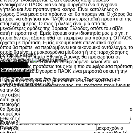
ενδιαφέρον ο ΠΑΟΚ, για να δημιουργήσει ένα σύγχρονο
γήπεδο και ένα προπονητικό κέντρο. Είναι κατάλληλος ο
χώρος. Είναι μέσα στο πράσινο και θα παραμείνει. Ο χώρος θα
μπορεί να οδηγήσει τον ΠΑΟΚ στην ευρωπαϊκή προοπτική της
επόμενης ημέρας. Ούτως ή άλλως είναι μία από τις
μεγαλύτερες ομάδες της Βόρειας Ελλάδας, οπότε του αξίζει
αυτή η προοπτική. Εμείς έχουμε στην ιδιοκτησία μας μία γη, η
οποία δεν έχει αξιοποιηθεί και περιμένει μια πρόταση. Ο ΠΑΟΚ
έρχεται με πρόταση. Εμείς ακούμε κάθε επενδυτικό σχέδιο,
όπου θα πρέπει να περιλαμβάνει και οικονομικό αντάλλαγμα, το
οποίο θα είναι με μακροχρόνια μίσθωση ή της παραχώρησης
Continue Reading
επιφανείας. Το Ταμείο Εθνικής Άμυνας θα προχωρήσει σε
Advertisement
διαγωνισμό και εκεί όλοι οι ενδιαφερόμενοι καλούνται να
You may like
καταθέσουν τις προτάσεις τους και η πιο συμφέρουσα πρόταση
Click to comment
θα προχωρήσει. Σίγουρα ο ΠΑΟΚ είναι μπροστά σε αυτή την
Leave a Reply
κούρσα».
Η ηλ. διεύθυνση σας δεν δημοσιεύεται.
Τα υποχρεωτικά
Για την πρόταση που έχει καταθέσει ο ΠΑΟΚ: «Ο ΠΑΟΚ
πεδία σημειώνονται με
*
κατέθεσε εκδήλωση ενδιαφέροντος, την πρόταση περιμένουμε
να την δούμε. Εμείς είπαμε ότι είμαστε θετικοί. Ευχαριστούμε
τον σεβασμιότατο κ. Βαρνάβα, ο οποίος μας φιλοξένησε χθες,
διότι χώρος του Καρατάσιου, ο ΠΑΟΚ, ο δήμαρχος της
περιοχής, ήμασταν όλοι εκεί. Θα κάτσουμε σε ένα τραπέζι και
θα βρούμε την κοινή συνισταμένη. Η κοινή συνισταμένη είναι το
συμφέρον του τόπου, του ΠΑΟΚ, αλλά και του υπουργείο
Εθνικής Άμυνας, γιατί ο στρατός εκπροσωπεί τον ελληνικό λαό.
Σχόλιο
*
Είναι η άμυνα της χώρας, μην το ξεχνάμε αυτό».
Όνομα
*
Για τη διάρκεια που θα είναι δυνατόν να έχει η μακροχρόνια
μίσθωση: «Ο νέος νόμος που είναι αυτή τη στιγμή στη Βουλή