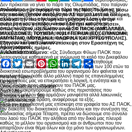
Δεν πρόκειται να γίνει το πάρτι της Ολυμπιάδας, που παίρναν
επιδοτήσεις, κάναν κτίρια και τώρα τα παρατάνε. Και να το
Ανακοίνωση με αφορμή το θέμα της Νέας Τούμπας, μέσω
κάνουμε όλο δέντρα ποιος θα τα συντηρήσει μετά τα 700
της οποίας ζητούν ανεξάρτητο ΑΣ και μελλοντικά αυτάρκη,
στρέμματα; Πάλι με τα λεφτά του ελληνικού λαού; Ακόμα και
αλλά και την πιο σίγουρη και γρήγορη λύση για την
αύριο θα είμαστε έτοιμοι και αυτό φάνηκε και από τα
ανέγερση του γηπέδου «που ήδη έχει καθυστερήσει»,
αντανακλαστικά μας. Βλέπουμε όλους τους χώρους, για να
όπως τονίζουν, εξέδωσαν εννιά ΣΦ ΠΑΟΚ (ΑΜΠΑΛΑΕΑ,
μπορέσουμε να προχωρήσουμε όλα τα project. Δεχτήκαμε και
ΜΑΚΕΔΟΝΕΣ, ΤΟΥΜΠΑ, #031# ΠΕΡΑΙΑ (ΕΟ), ΕΠΑΝΟΜΗ,
από άλλους ενδιαφέρον για χώρους στρατοπέδων του
ΑΜΥΝΤΑΙΟ, ΜΟΥΔΑΝΙΑ, ΦΛΩΡΙΝΑ ΚΑΙ ΧΡΥΣΟΥΠΟΛΗΣ).
υπουργείο Εθνικής Άμυνας».
Εξηγούν και γιατί έκαναν επίσκεψη στον Ερασιτέχνη τις
Advertisement
προηγούμενες ημέρες.
Αναλυτικά το κείμενο:
«Ως Σύνδεσμοι Φίλων ΠΑΟΚ που
λειτουργούμε καθημερινά με γνώμωνα το καλό του Δικεφάλου
Facebook
Twitter
Email
Pinterest
WhatsApp
LinkedIn
Telegram
Μοιραστ
και μόνο, αισθανόμαστε την ανάγκη να τοποθετηθούμε
(ελπίζουμε για τελευταία φορά) καθώς εν όψη των 100 ετών τα
διοικητικά εσωπροβλήματα του οργανισμού δεν φαίνεται να
καταλαγιάζουν (κάθε άλλο μάλλον) παρά τις επανειλημμένες
Related Topics:
προσπάθειες μας να επικρατήσει η λογική, η ενότητα και η
Up Next
υγιείς σκέψη προς συμφέρουν του ΠΑΟΚ μας.
Ολοκληρώθηκε η εκδίκαση
Χωρίς να μακρηγορούμε καθώς στις περιστάσεις που
Don't Miss
βιώνουμε μάλλον δεν αρμόζουν μανιφέστα αλλά λακωνικές
Έτοιμος για τις… 500
τοποθετήσεις και δράση, αναφέρουμε τα εξής.
Μετά την προχθεσινή μας επίσκεψη στα γραφεία του ΑΣ ΠΑΟΚ,
paokrevolution
την διακοπή του διοικητικού συμβουλίου και την συνέχιση της
διαδικασίας σήμερα Τέταρτη, πρέπει να δώσουμε στο σύνολο
του λαού του ΠΑΟΚ την αλήθεια από την δικιά μας πλευρά
καθώς το μέλλον του οργανισμού και οι άνθρωποι που τον
απαρτίζουν είναι θέμα όλων και όχι μόνο των οργανωμένων.