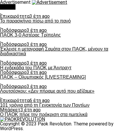
Advertisement
Τάσεις
Επικαιρότητα
3 έτη ago
Το παρασκήνιο πίσω από το πανό
Ποδόσφαιρο
3 έτη ago
ΠΑΟΚ 3-0 Αστέρας Τρίπολης
Ποδόσφαιρο
3 έτη ago
Έκλεισε η μεταγραφή Σαμάτα στον ΠΑΟΚ, μένουν τα
διαδικαστικά
Ποδόσφαιρο
3 έτη ago
Η ενδεκάδα του ΠΑΟΚ με Άιντραχτ
Ποδόσφαιρο
3 έτη ago
ΠΑΟΚ – Ολυμπιακός [LIVESTREAMING]
Ποδόσφαιρο
3 έτη ago
Λουτσέσκου: «Δεν πήραμε αυτό που αξίζαμε»
Επικαιρότητα
6 έτη ago
101 χρόνια από τη Γενοκτονία των Ποντίων
Μπάσκετ
3 έτη ago
Ο ΠΑΟΚ πήρε την πρόκριση στα ημιτελικά
Copyright © 2023 Paok Revolution. Theme powered by
WordPress.