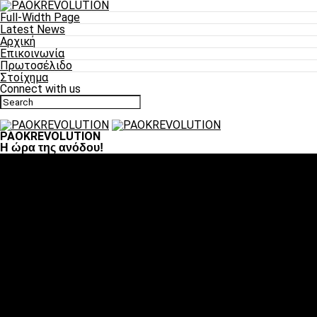
Full-Width Page
Latest News
Αρχική
Επικοινωνία
Πρωτοσέλιδο
Στοίχημα
Connect with us
PAOKREVOLUTION
Η ώρα της ανόδου!
Ποδόσφαιρο
«Πλέον έχουμε αλλάξει σαν ομάδα, παίξαμε σαν ένα»
«Το πιο σημαντικό είναι η αυτοπεποίθηση των
ποδοσφαιριστών»
«Πάμε να διεκδικήσουμε την οκτάδα»
«Είναι απόλαυση να παίζεις για τον κόσμο του ΠΑΟΚ»
«Θα τα δώσουμε όλα κόντρα στη Λιόν για την οκτάδα»
Μπάσκετ