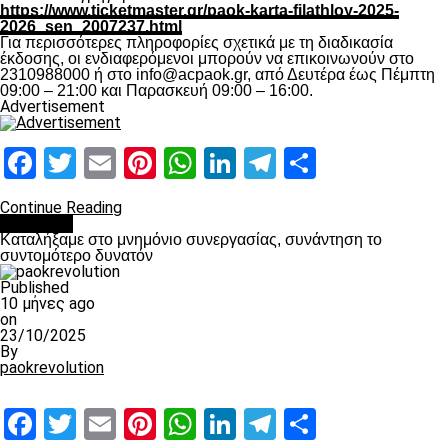
https://www.ticketmaster.gr/paok-karta-filathloy-2025-
2026_sen_2007237.html
Για περισσότερες πληροφορίες σχετικά με τη διαδικασία
έκδοσης, οι ενδιαφερόμενοι μπορούν να επικοινωνούν στο
2310988000 ή στο info@acpaok.gr, από Δευτέρα έως Πέμπτη
09:00 – 21:00 και Παρασκευή 09:00 – 16:00.
Advertisement
Facebook
Twitter
Email
Pinterest
WhatsApp
LinkedIn
Telegram
Μοιραστ
Continue Reading
Α.Σ ΠΑΟΚ
Καταλήξαμε στο μνημόνιο συνεργασίας, συνάντηση το
συντομότερο δυνατόν
Published
10 μήνες ago
on
23/10/2025
By
paokrevolution
Facebook
Twitter
Email
Pinterest
WhatsApp
LinkedIn
Telegram
Μοιραστ