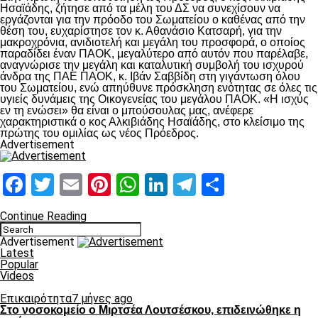
Ησαϊάδης, ζήτησε από τα μέλη του ΔΣ να συνεχίσουν να
εργάζονται για την πρόοδο του Σωματείου ο καθένας από την
θέση του, ευχαρίστησε τον κ. Αθανάσιο Κατσαρή, για την
μακροχρόνια, ανιδιοτελή και μεγάλη του προσφορά, ο οποίος
παραδίδει έναν ΠΑΟΚ, μεγαλύτερο από αυτόν που παρέλαβε,
αναγνώρισε την μεγάλη και καταλυτική συμβολή του ισχυρού
άνδρα της ΠΑΕ ΠΑΟΚ, κ. Ιβάν Σαββίδη στη γιγάντωση όλου
του Σωματείου, ενώ απηύθυνε πρόσκληση ενότητας σε όλες τις
υγιείς δυνάμεις της Οικογενείας του μεγάλου ΠΑΟΚ. «Η ισχύς
εν τη ενώσει» θα είναι ο μπούσουλας μας, ανέφερε
χαρακτηριστικά ο κος Αλκιβιάδης Ησαϊάδης, στο κλείσιμο της
πρώτης του ομιλίας ως νέος Πρόεδρος.
Advertisement
Facebook
Twitter
Email
Pinterest
WhatsApp
LinkedIn
Telegram
Μοιραστ
Continue Reading
Advertisement
Latest
Popular
Videos
Επικαιρότητα
7 μήνες ago
Στο νοσοκομείο ο Μιρτσέα Λουτσέσκου, επιδεινώθηκε η