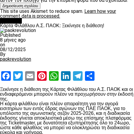
αυτόν τον πλοηγό για την επόμενη φορά που θα σχολιάσω.
This site uses Akismet to reduce spam.
Learn how your
comment data is processed.
Α.Σ ΠΑΟΚ
Κάρτα Φιλάθλου Α.Σ. ΠΑΟΚ: Ξεκίνησε η διάθεση!
Published
8 μήνες ago
on
08/12/2025
By
paokrevolution
Facebook
Twitter
Email
Pinterest
WhatsApp
LinkedIn
Telegram
Μοιραστ
Ξεκίνησε η διάθεση της Κάρτας Φιλάθλου του Α.Σ. ΠΑΟΚ και οι
ενδιαφερόμενοι μπορούν πλέον να προχωρήσουν στην έκδοσή
της.
Η κάρτα φιλάθλου είναι πλέον απαραίτητη για την αγορά
εισιτηρίων των εντός έδρας αγώνων της ΠΑΕ ΠΑΟΚ, για το
υπόλοιπο της αγωνιστικής σεζόν 2025-2026, και η διαδικασία
έκδοσης γίνεται αποκλειστικά μέσω της επίσημης πλατφόρμας
της Ticketmaster, με δυνατότητα εξυπηρέτησης όλο το 24ωρο,
ώστε κάθε φίλαθλος να μπορεί να ολοκληρώσει τη διαδικασία
εύκολα και γρήγορα.