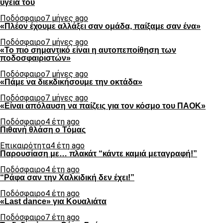
υγεία του
Ποδόσφαιρο
7 μήνες ago
«Πλέον έχουμε αλλάξει σαν ομάδα, παίξαμε σαν ένα»
Ποδόσφαιρο
7 μήνες ago
«Το πιο σημαντικό είναι η αυτοπεποίθηση των
ποδοσφαιριστών»
Ποδόσφαιρο
7 μήνες ago
«Πάμε να διεκδικήσουμε την οκτάδα»
Ποδόσφαιρο
7 μήνες ago
«Είναι απόλαυση να παίζεις για τον κόσμο του ΠΑΟΚ»
Ποδόσφαιρο
4 έτη ago
Πιθανή θλάση ο Τόμας
Επικαιρότητα
4 έτη ago
Παρουσίαση με… πλακάτ “κάντε καμιά μεταγραφή!”
Ποδόσφαιρο
4 έτη ago
“Ράφα σαν την Χαλκιδική δεν έχει!”
Ποδόσφαιρο
4 έτη ago
«Last dance» για Κουαλιάτα
Ποδόσφαιρο
7 έτη ago