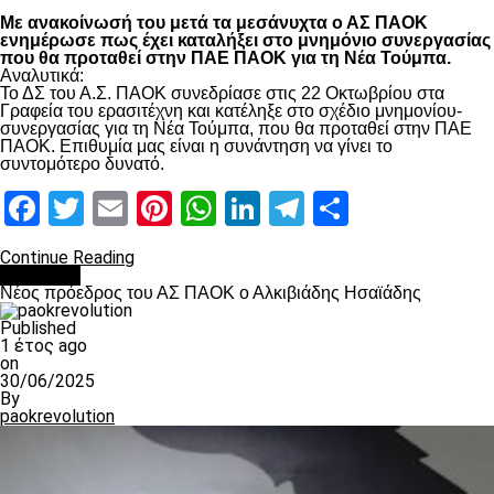
Με ανακοίνωσή του μετά τα μεσάνυχτα ο ΑΣ ΠΑΟΚ
ενημέρωσε πως έχει καταλήξει στο μνημόνιο συνεργασίας
που θα προταθεί στην ΠΑΕ ΠΑΟΚ για τη Νέα Τούμπα.
Αναλυτικά:
Το ΔΣ του Α.Σ. ΠΑΟΚ συνεδρίασε στις 22 Οκτωβρίου στα
Γραφεία του ερασιτέχνη και κατέληξε στο σχέδιο μνημονίου-
συνεργασίας για τη Νέα Τούμπα, που θα προταθεί στην ΠΑΕ
ΠΑΟΚ. Επιθυμία μας είναι η συνάντηση να γίνει το
συντομότερο δυνατό.
Facebook
Twitter
Email
Pinterest
WhatsApp
LinkedIn
Telegram
Μοιραστ
Continue Reading
Α.Σ ΠΑΟΚ
Νέος πρόεδρος του ΑΣ ΠΑΟΚ ο Αλκιβιάδης Ησαϊάδης
Published
1 έτος ago
on
30/06/2025
By
paokrevolution