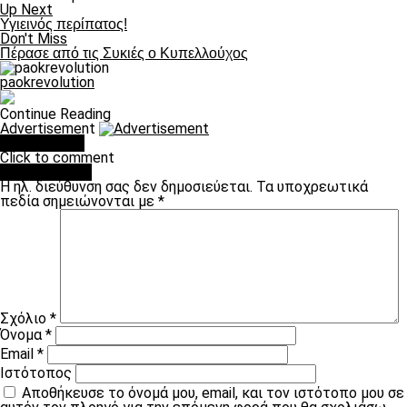
Up Next
Υγιεινός περίπατος!
Don't Miss
Πέρασε από τις Συκιές ο Κυπελλούχος
paokrevolution
Continue Reading
Advertisement
You may like
Click to comment
Leave a Reply
Η ηλ. διεύθυνση σας δεν δημοσιεύεται.
Τα υποχρεωτικά
πεδία σημειώνονται με
*
Σχόλιο
*
Όνομα
*
Email
*
Ιστότοπος
Αποθήκευσε το όνομά μου, email, και τον ιστότοπο μου σε