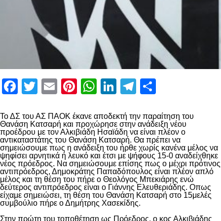
Facebook
Twitter
Email
Pinterest
WhatsApp
LinkedIn
Telegram
Μοιραστ
Το ΔΣ του ΑΣ ΠΑΟΚ έκανε αποδεκτή την παραίτηση του
Θανάση Κατσαρή και προχώρησε στην ανάδειξη νέου
προέδρου με τον Αλκιβιάδη Ησαϊάδη να είναι πλέον ο
αντικαταστάτης του Θανάση Κατσαρή. Θα πρέπει να
σημειώσουμε πως η ανάδειξη του ήρθε χωρίς κανένα μέλος να
ψηφίσει αρνητικά ή λευκό και έτσι με ψήφους 15-0 αναδείχθηκε
νέος πρόεδρος. Να σημειώσουμε επίσης πως ο μέχρι πρότινος
αντιπρόεδρος, Δημοκράτης Παπαδόπουλος είναι πλέον απλό
μέλος και τη θέση του πήρε ο Θεολόγος Μπεκιάρης ενώ
δεύτερος αντιπρόεδρος είναι ο Γιάννης Ελευθεριάδης. Οπως
είχαμε σημειώσει, τη θέση του Θανάση Κατσαρή στο 15μελές
συμβούλιο πήρε ο Δημήτρης Χασεκίδης.
Στην πρώτη του τοποθέτηση ως Πρόεδρος, ο κος Αλκιβιάδης