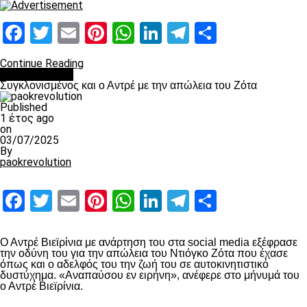
Facebook
Twitter
Email
Pinterest
WhatsApp
LinkedIn
Telegram
Μοιραστ
Continue Reading
Επικαιρότητα
Συγκλονισμένος και ο Αντρέ με την απώλεια του Ζότα
Published
1 έτος ago
on
03/07/2025
By
paokrevolution
Facebook
Twitter
Email
Pinterest
WhatsApp
LinkedIn
Telegram
Μοιραστ
Ο Αντρέ Βιεϊρίνια με ανάρτηση του στα social media εξέφρασε
την οδύνη του για την απώλεια του Ντιόγκο Ζότα που έχασε
όπως και ο αδελφός του την ζωή του σε αυτοκινητιστικό
δυστύχημα. «Αναπαύσου εν ειρήνη», ανέφερε στο μήνυμά του
ο Αντρέ Βιεϊρίνια.