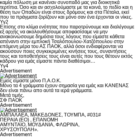
καμία πόλωση με κανέναν συνοπαδό μας για διοικητικά
τερτίπια. Όσο και αν ασχολούμαστε με τα κοινά, το πεδίο και η
θέση των Οπαδών είναι στους δρόμους και στα Πέταλα, εκεί
που τα πράγματα ζορίζουν και μόνο σαν ένα έρχονται οι νίκες.
Υγ2
Επίσης στο κλίμα ενότητας που παροτρύνουμε και διαλέγουμε
εξ αρχής να ακολουθήσουμε αποφασίσαμε να μην
ανακοινώσουμε δημόσια τους λόγους που είμαστε κάθετα
απέναντι στην εμπλοκή Τσαλόπουλου-Χατζόπουλου στην
επόμενη μέρα του ΑΣ ΠΑΟΚ, αλλά όσοι ενδιαφέρονται να
ακούσουν ποιες συγκεκριμένες κινήσεις τους, συναντήσεις
τους και τοποθετήσεις τους είναι αυτές που τους θέτουν εκτός
κάδρου για εμάς είμαστε πάντα διαθέσιμοι…
Υγ4
Advertisement
Εμείς είμαστε μόνο Π.Α.Ο.Κ.
Μόνο τα 4 γράμματα έχουν σημασία για εμάς και ΚΑΝΕΝΑΣ
δεν είναι πάνω απο αυτά τα ιερά γράμματα.
Μετά τιμής,
ΣΦ ΠΑΟΚ
Advertisement
ΑΜΠΑΛΑΕΑ, ΜΑΚΕΔΟΝΕΣ, ΤΟΥΜΠΑ, #031#
ΠΕΡΑΙΑ (ΕΟ) , ΕΠΑΝΟΜΗ
ΑΜΥΝΤΑΙΟ, ΜΟΥΔΑΝΙΑ, ΦΛΩΡΙΝΑ,
ΧΡΥΣΟΥΠΟΛΗ».
Advertisement