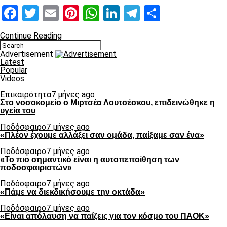
Facebook
Twitter
Email
Pinterest
WhatsApp
LinkedIn
Telegram
Μοιραστ
Continue Reading
Advertisement
Latest
Popular
Videos
Επικαιρότητα
7 μήνες ago
Στο νοσοκομείο ο Μιρτσέα Λουτσέσκου, επιδεινώθηκε η
υγεία του
Ποδόσφαιρο
7 μήνες ago
«Πλέον έχουμε αλλάξει σαν ομάδα, παίξαμε σαν ένα»
Ποδόσφαιρο
7 μήνες ago
«Το πιο σημαντικό είναι η αυτοπεποίθηση των
ποδοσφαιριστών»
Ποδόσφαιρο
7 μήνες ago
«Πάμε να διεκδικήσουμε την οκτάδα»
Ποδόσφαιρο
7 μήνες ago
«Είναι απόλαυση να παίζεις για τον κόσμο του ΠΑΟΚ»