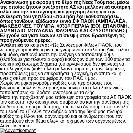
Ανακοίνωση με αφορμή το θέμα της Νέας Τούμπας, μέσω
της οποίας ζητούν ανεξάρτητο ΑΣ και μελλοντικά αυτάρκη,
αλλά και την πιο σίγουρη και γρήγορη λύση για την
ανέγερση του γηπέδου «που ήδη έχει καθυστερήσει»,
όπως τονίζουν, εξέδωσαν εννιά ΣΦ ΠΑΟΚ (ΑΜΠΑΛΑΕΑ,
ΜΑΚΕΔΟΝΕΣ, ΤΟΥΜΠΑ, #031# ΠΕΡΑΙΑ (ΕΟ), ΕΠΑΝΟΜΗ,
ΑΜΥΝΤΑΙΟ, ΜΟΥΔΑΝΙΑ, ΦΛΩΡΙΝΑ ΚΑΙ ΧΡΥΣΟΥΠΟΛΗΣ).
Εξηγούν και γιατί έκαναν επίσκεψη στον Ερασιτέχνη τις
προηγούμενες ημέρες.
Αναλυτικά το κείμενο:
«Ως Σύνδεσμοι Φίλων ΠΑΟΚ που
λειτουργούμε καθημερινά με γνώμωνα το καλό του Δικεφάλου
και μόνο, αισθανόμαστε την ανάγκη να τοποθετηθούμε
(ελπίζουμε για τελευταία φορά) καθώς εν όψη των 100 ετών τα
διοικητικά εσωπροβλήματα του οργανισμού δεν φαίνεται να
καταλαγιάζουν (κάθε άλλο μάλλον) παρά τις επανειλημμένες
προσπάθειες μας να επικρατήσει η λογική, η ενότητα και η
υγιείς σκέψη προς συμφέρουν του ΠΑΟΚ μας.
Χωρίς να μακρηγορούμε καθώς στις περιστάσεις που
βιώνουμε μάλλον δεν αρμόζουν μανιφέστα αλλά λακωνικές
τοποθετήσεις και δράση, αναφέρουμε τα εξής.
Μετά την προχθεσινή μας επίσκεψη στα γραφεία του ΑΣ ΠΑΟΚ,
την διακοπή του διοικητικού συμβουλίου και την συνέχιση της
διαδικασίας σήμερα Τέταρτη, πρέπει να δώσουμε στο σύνολο
του λαού του ΠΑΟΚ την αλήθεια από την δικιά μας πλευρά
καθώς το μέλλον του οργανισμού και οι άνθρωποι που τον
απαρτίζουν είναι θέμα όλων και όχι μόνο των οργανωμένων.
Advertisement