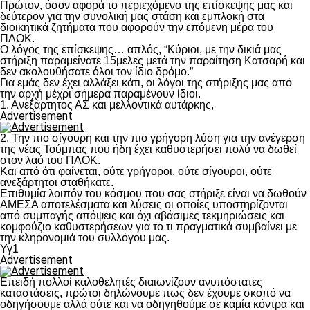
Πρώτον, όσον αφορά το περιεχόμενο της επίσκεψης μας και
δεύτερον για την συνολική μας στάση και εμπλοκή στα
διοικητικά ζητήματα που αφορούν την επόμενη μέρα του
ΠΑΟΚ.
Ο λόγος της επίσκεψης… απλός, “Κύριοι, με την δικιά μας
στήριξη παραμείνατε 15μελες μετά την παραίτηση Κατσαρή και
δεν ακολουθήσατε όλοι τον ίδιο δρόμο.”
Για εμάς δεν έχει αλλάξει κάτι, οι λόγοι της στήριξης μας από
την αρχή μέχρι σήμερα παραμένουν ίδιοι.
1. Ανεξάρτητος ΑΣ και μελλοντικά αυτάρκης,
Advertisement
2. Την πιο σίγουρη και την πιο γρήγορη λύση για την ανέγερση
της νέας Τούμπας που ήδη έχει καθυστερήσει πολύ να δωθεί
στον λαό του ΠΑΟΚ.
Και από ότι φαίνεται, ούτε γρήγοροι, ούτε σίγουροι, ούτε
ανεξάρτητοι σταθήκατε.
Επιθυμία λοιπόν του κόσμου που σας στήριξε είναι να δωθούν
ΑΜΕΣΑ αποτελέσματα και λύσεις οι οποίες υποστηρίζονται
από συμπαγής απόψεις και όχι αβάσιμες τεκμηριώσεις και
κομφούζιο καθυστερήσεων για το τι πραγματικά συμβαίνει με
την κληρονομιά του συλλόγου μας.
Υγ1
Advertisement
Επειδή πολλοί καλοθελητές διαιωνίζουν ανυπόστατες
καταστάσεις, πρώτοι δηλώνουμε πως δεν έχουμε σκοπό να
οδηγήσουμε αλλά ούτε και να οδηγηθούμε σε καμία κόντρα και