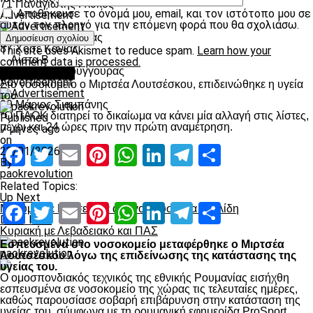
71 Παναγιώτης Γλύκος
Αποθήκευσε το όνομά μου, email, και τον ιστότοπο μου σε
Advertisement
αυτόν τον πλοηγό για την επόμενη φορά που θα σχολιάσω.
77 Δημήτρης Πέλκας
87 Χοσέ Κάνιας
This site uses Akismet to reduce spam.
Learn how your
Λίστα Β
comment data is processed.
44 Αχιλλέας Πούγγουρας
Επικαιρότητα
Advertisement
Στο νοσοκομείο ο Μιρτσέα Λουτσέσκου, επιδεινώθηκε η υγεία
του
99 Μάριος Σιαμπάνης
*Ο ΠΑΟΚ διατηρεί το δικαίωμα να κάνει μία αλλαγή στις λίστες,
Published
μέχρι και 24 ώρες πριν την πρώτη αναμέτρηση.
7 μήνες ago
on
Facebook
Twitter
Email
Pinterest
WhatsApp
LinkedIn
Telegram
Μοιραστ
23/01/2026
By
paokrevolution
Related Topics:
Up Next
Facebook
Twitter
Email
Pinterest
WhatsApp
LinkedIn
Telegram
Μοιραστ
Μήνυμα σε Κάτσε, νέα απογοήτευση για Βελλίδη
Don't Miss
Κυριακή με Λεβαδειακό και ΠΑΣ
Εσπευσμένα στο νοσοκομείο μεταφέρθηκε ο Μιρτσέα
paokrevolution
Λουτσέσκου λόγω της επιδείνωσης της κατάστασης της
υγείας του.
Ο ομοσπονδιακός τεχνικός της εθνικής Ρουμανίας εισήχθη
εσπευσμένα σε νοσοκομείο της χώρας τις τελευταίες ημέρες,
καθώς παρουσίασε σοβαρή επιβάρυνση στην κατάσταση της
υγείας του, σύμφωνα με τη ρουμανική εφημερίδα ProSport.