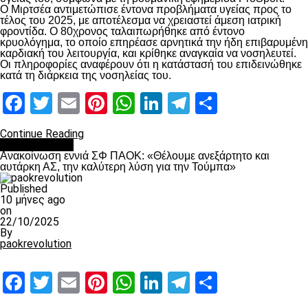
Ο Μιρτσέα αντιμετώπισε έντονα προβλήματα υγείας προς το
τέλος του 2025, με αποτέλεσμα να χρειαστεί άμεση ιατρική
φροντίδα. Ο 80χρονος ταλαιπωρήθηκε από έντονο
κρυολόγημα, το οποίο επηρέασε αρνητικά την ήδη επιβαρυμένη
καρδιακή του λειτουργία, και κρίθηκε αναγκαία να νοσηλευτεί.
Οι πληροφορίες αναφέρουν ότι η κατάστασή του επιδεινώθηκε
κατά τη διάρκεια της νοσηλείας του.
Facebook
Twitter
Email
Pinterest
WhatsApp
LinkedIn
Telegram
Μοιραστ
Continue Reading
Επικαιρότητα
Ανακοίνωση εννιά ΣΦ ΠΑΟΚ: «Θέλουμε ανεξάρτητο και
αυτάρκη ΑΣ, την καλύτερη λύση για την Τούμπα»
Published
10 μήνες ago
on
22/10/2025
By
paokrevolution
Facebook
Twitter
Email
Pinterest
WhatsApp
LinkedIn
Telegram
Μοιραστ