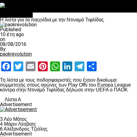
Στο OPEN τα προκριματικά, στη NOVA τα του πρωταθλήματος
Σαν σήμερα: Οταν “έφυγε” ο Λόραντ
Επικαιρότητα
Η λίστα για τα παιχνίδια με την Ντιναμό Τιφλίδας
Published
10 έτη ago
on
08/08/2016
By
paokrevolution
Facebook
Twitter
Email
Pinterest
WhatsApp
LinkedIn
Telegram
Μοιραστ
Τη λίστα με τους ποδοσφαιριστές που έχουν δικαίωμα
συμμετοχής στους αγώνες των Play Offs του Europa League
κόντρα στην Ντιναμό Τιφλίδας δήλωσε στην UEFA ο ΠΑΟΚ
Λίστα Α
Advertisement
3 Λέο Μάτος
4 Μάριν Λέοβατς
6 Αλέξανδρος Τζιόλης
Advertisement