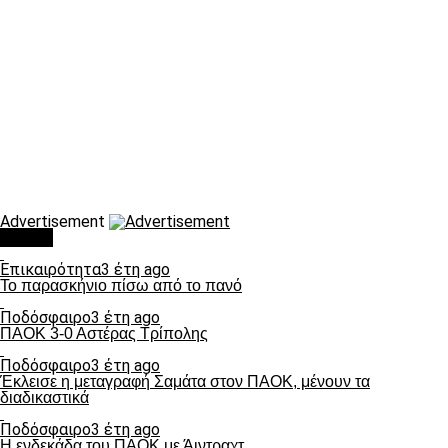
Advertisement
Τάσεις
Επικαιρότητα
3 έτη ago
Το παρασκήνιο πίσω από το πανό
Ποδόσφαιρο
3 έτη ago
ΠΑΟΚ 3-0 Αστέρας Τρίπολης
Ποδόσφαιρο
3 έτη ago
Έκλεισε η μεταγραφή Σαμάτα στον ΠΑΟΚ, μένουν τα
διαδικαστικά
Ποδόσφαιρο
3 έτη ago
Η ενδεκάδα του ΠΑΟΚ με Άιντραχτ