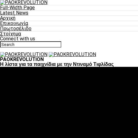
Full-Width Page
Latest News
Αρχική
Επικοινωνία
Πρωτοσέλιδο
Στοίχημα
Connect with us
PAOKREVOLUTION
Η λίστα για τα παιχνίδια με την Ντιναμό Τιφλίδας
Ποδόσφαιρο
«Πλέον έχουμε αλλάξει σαν ομάδα, παίξαμε σαν ένα»
«Το πιο σημαντικό είναι η αυτοπεποίθηση των
ποδοσφαιριστών»
«Πάμε να διεκδικήσουμε την οκτάδα»
«Είναι απόλαυση να παίζεις για τον κόσμο του ΠΑΟΚ»
«Θα τα δώσουμε όλα κόντρα στη Λιόν για την οκτάδα»
Μπάσκετ