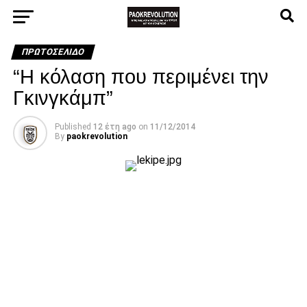
ΠΡΩΤΟΣΈΛΙΔΟ
“Η κόλαση που περιμένει την
Γκινγκάμπ”
Published
12 έτη ago
on
11/12/2014
By
paokrevolution