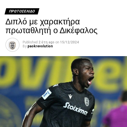
ΠΡΩΤΟΣΈΛΙΔΟ
paokrevolution
Διπλό με χαρακτήρα
πρωταθλητή ο Δικέφαλος
Published
2 έτη ago
on
15/12/2024
By
paokrevolution