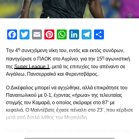
Facebook
Twitter
Email
Pinterest
WhatsApp
LinkedIn
Telegram
Μοιρασ
η
Την 4
συνεχόμενη νίκη του, εντός και εκτός συνόρων,
η
πανηγύρισε ο ΠΑΟΚ στο Αγρίνιο, για την 15
αγωνιστική
της
Super League 1
, μετά τις επιτυχίες του απέναντι σε
Αιγάλεω, Πανσερραϊκό και Φερεντσβάρος.
Ο Δικέφαλος μπορεί να αγχώθηκε, αλλά επικράτησε του
Παναιτωλικού με 0-1, έχοντας «ήρωα» της τελευταίας
στιγμής τον Καμαρά, ο οποίος σκόραρε στο 87’ με
κεφαλιά. Ο Μαϊντέβατς έχασε πέναλτι στο 23’, που κέρδισε
μετά από διπλό λάθος του Μιχαηλίδη.
Ο ΠΑΟΚ ξεκίνησε με στόχο να κυριαρχήσει και μόλις στο
2′ έχασε την πρώτη του ευκαιρία. Ο Σορετίρε βρέθηκε σε