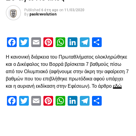
περιοχή.
Published
6 έτη ago
on
11/03/2020
Ο Κοτάρσκι «έσωσε» τον Καμαρά
By
paokrevolution
Στο 60’ ο Παναιτωλικός απείλησε από μεγάλο λάθος του
Καμαρά, ο οποίος προσπάθησε να γυρίσει προς τα πίσω,
Facebook
Twitter
Email
Pinterest
WhatsApp
LinkedIn
Telegram
Μοιρασ
ο Λαχούντ βγήκε απέναντι από τον Κοτάρσκι, αλλά ο
Κροάτης τον νίκησε. Η επόμενη αξιοσημείωτη φάση
καταγράφηκε στο 78’, με γύρισμα του Ζίβκοβιτς στην
Η κανονική διάρκεια του Πρωταθλήματος ολοκληρώθηκε
καρδιά της περιοχής και επέμβαση του Τσάβες προ του
και ο Δικέφαλος του Βορρά βρίσκεται 7 βαθμούς πίσω
επερχόμενου Τισουντάλι.
από τον Ολυμπιακό (αφήνουμε στην άκρη την αφαίρεση 7
βαθμών που του επιβλήθηκε πρωτόδικα αφού υπάρχει
και η αυριανή εκδίκαση στην Εφέσεων). Το άρθρο
εδώ
ADVERTISEMENT
Facebook
Twitter
Email
Pinterest
WhatsApp
LinkedIn
Telegram
Μοιρασ
Ο Τσάβες είπε «όχι» σε σουτ του Ζίβκοβιτς
Δύο λεπτά αργότερα, ο Τσάβες έσωσε με το πόδι στην