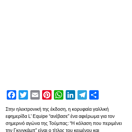
Facebook
Twitter
Email
Pinterest
WhatsApp
LinkedIn
Telegram
Μοιρασ
Στην ηλεκτρονική της έκδοση, η κορυφαία γαλλική
εφημερίδα L’ Equipe “ανέβασε” ένα αφιέρωμα για τον
σημερινό αγώνα της Τούμπας: “Η κόλαση που περιμένει
την Γκινγκάμπ” είναι ο τίτλος του κειμένου και