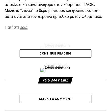
αποκλεστικά κάνει αναφορά στον κόσμο του ΠΑΟΚ.
Μάλιστα “ντύνει” το θέμα με videos και φυσικά ένα από
αυτά είναι από τον περσινό ημιτελικό με τον Ολυμπιακό.
Πατήστε
εδώ
ADVERTISEMENT
CONTINUE READING
Facebook
Twitter
Email
Pinterest
WhatsApp
LinkedIn
Telegram
Μοιρασ
ADVERTISEMENT
YOU MAY LIKE
RELATED TOPICS:
UP NEXT
H συνέντευξη Τύπου ΠΑΟΚ-Γκινγκάμπ
CLICK TO COMMENT
DON'T MISS
Μέσα όλοι εκτός του Μακ