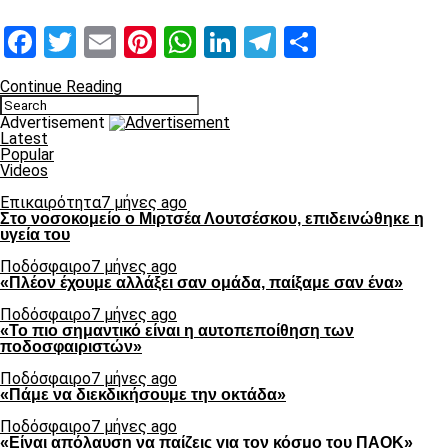
Facebook
Twitter
Email
Pinterest
WhatsApp
LinkedIn
Telegram
Μοιραστ
Continue Reading
Advertisement
Latest
Popular
Videos
Επικαιρότητα
7 μήνες ago
Στο νοσοκομείο ο Μιρτσέα Λουτσέσκου, επιδεινώθηκε η
υγεία του
Ποδόσφαιρο
7 μήνες ago
«Πλέον έχουμε αλλάξει σαν ομάδα, παίξαμε σαν ένα»
Ποδόσφαιρο
7 μήνες ago
«Το πιο σημαντικό είναι η αυτοπεποίθηση των
ποδοσφαιριστών»
Ποδόσφαιρο
7 μήνες ago
«Πάμε να διεκδικήσουμε την οκτάδα»
Ποδόσφαιρο
7 μήνες ago
«Είναι απόλαυση να παίζεις για τον κόσμο του ΠΑΟΚ»