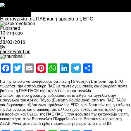
Στο OPEN τα προκριματικά, στη NOVA τα του πρωταθλήματος
Σαν σήμερα: Οταν “έφυγε” ο Λόραντ
Επικαιρότητα
Η καταγγελία της ΠΑΕ και η τιμωρία της ΕΠΟ
Published
10 έτη ago
on
28/03/2016
By
paokrevolution
Facebook
Twitter
Email
Pinterest
WhatsApp
LinkedIn
Telegram
Μοιραστ
Για την ιστορία να αναφέρουμε ότι πριν η Πειθαρχική Επιτροπή της ΕΠΟ
τιμωρήσει την ασπρόμαυρη ΠΑΕ με πέντε αγωνιστικές και αφαίρεση πέντε
βαθμών, η ΠΑΕ ΠΑΟΚ είχε προβεί σε μια καταγγελία.
Στα τέλη της προηγούμενης εβδομάδας κατατέθηκε καταγγελία στην
εισαγγελέα του Αρείου Πάγου (Ευτέρπη Κουτζαμάνη) από την ΠΑΕ ΠΑΟΚ
για διερεύνηση αξιόποινων πράξεων της ΕΠΟ, των διαιτητών του ημιτελικού,
της Αστυνομίας και οποιουδήποτε άλλου τυχόν ευθύνεται για πρόκληση
επεισοδίων και ζημιών της ΠΑΕ ΠΑΟΚ που φρόντισε την καταγγελία να την
κοινοποιήσει στον Εισαγγελέα Πλημμελειοδικών Θεσσαλονίκης και στη
ΔΕΑΒ. Λίγες μέρες μετά ήρθε η εξοντωτική τιμωρία από την ΕΠΟ.