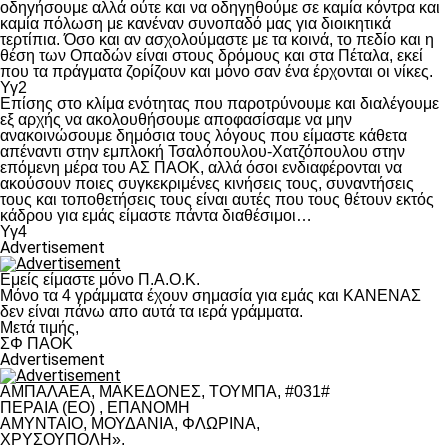
οδηγήσουμε αλλά ούτε και να οδηγηθούμε σε καμία κόντρα και
καμία πόλωση με κανέναν συνοπαδό μας για διοικητικά
τερτίπια. Όσο και αν ασχολούμαστε με τα κοινά, το πεδίο και η
θέση των Οπαδών είναι στους δρόμους και στα Πέταλα, εκεί
που τα πράγματα ζορίζουν και μόνο σαν ένα έρχονται οι νίκες.
Υγ2
Επίσης στο κλίμα ενότητας που παροτρύνουμε και διαλέγουμε
εξ αρχής να ακολουθήσουμε αποφασίσαμε να μην
ανακοινώσουμε δημόσια τους λόγους που είμαστε κάθετα
απέναντι στην εμπλοκή Τσαλόπουλου-Χατζόπουλου στην
επόμενη μέρα του ΑΣ ΠΑΟΚ, αλλά όσοι ενδιαφέρονται να
ακούσουν ποιες συγκεκριμένες κινήσεις τους, συναντήσεις
τους και τοποθετήσεις τους είναι αυτές που τους θέτουν εκτός
κάδρου για εμάς είμαστε πάντα διαθέσιμοι…
Υγ4
Advertisement
Εμείς είμαστε μόνο Π.Α.Ο.Κ.
Μόνο τα 4 γράμματα έχουν σημασία για εμάς και ΚΑΝΕΝΑΣ
δεν είναι πάνω απο αυτά τα ιερά γράμματα.
Μετά τιμής,
ΣΦ ΠΑΟΚ
Advertisement
ΑΜΠΑΛΑΕΑ, ΜΑΚΕΔΟΝΕΣ, ΤΟΥΜΠΑ, #031#
ΠΕΡΑΙΑ (ΕΟ) , ΕΠΑΝΟΜΗ
ΑΜΥΝΤΑΙΟ, ΜΟΥΔΑΝΙΑ, ΦΛΩΡΙΝΑ,
ΧΡΥΣΟΥΠΟΛΗ».