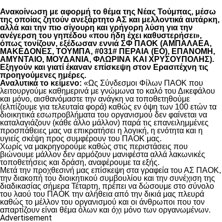
Ανακοίνωση με αφορμή το θέμα της Νέας Τούμπας, μέσω
της οποίας ζητούν ανεξάρτητο ΑΣ και μελλοντικά αυτάρκη,
αλλά και την πιο σίγουρη και γρήγορη λύση για την
ανέγερση του γηπέδου «που ήδη έχει καθυστερήσει»,
όπως τονίζουν, εξέδωσαν εννιά ΣΦ ΠΑΟΚ (ΑΜΠΑΛΑΕΑ,
ΜΑΚΕΔΟΝΕΣ, ΤΟΥΜΠΑ, #031# ΠΕΡΑΙΑ (ΕΟ), ΕΠΑΝΟΜΗ,
ΑΜΥΝΤΑΙΟ, ΜΟΥΔΑΝΙΑ, ΦΛΩΡΙΝΑ ΚΑΙ ΧΡΥΣΟΥΠΟΛΗΣ).
Εξηγούν και γιατί έκαναν επίσκεψη στον Ερασιτέχνη τις
προηγούμενες ημέρες.
Αναλυτικά το κείμενο:
«Ως Σύνδεσμοι Φίλων ΠΑΟΚ που
λειτουργούμε καθημερινά με γνώμωνα το καλό του Δικεφάλου
και μόνο, αισθανόμαστε την ανάγκη να τοποθετηθούμε
(ελπίζουμε για τελευταία φορά) καθώς εν όψη των 100 ετών τα
διοικητικά εσωπροβλήματα του οργανισμού δεν φαίνεται να
καταλαγιάζουν (κάθε άλλο μάλλον) παρά τις επανειλημμένες
προσπάθειες μας να επικρατήσει η λογική, η ενότητα και η
υγιείς σκέψη προς συμφέρουν του ΠΑΟΚ μας.
Χωρίς να μακρηγορούμε καθώς στις περιστάσεις που
βιώνουμε μάλλον δεν αρμόζουν μανιφέστα αλλά λακωνικές
τοποθετήσεις και δράση, αναφέρουμε τα εξής.
Μετά την προχθεσινή μας επίσκεψη στα γραφεία του ΑΣ ΠΑΟΚ,
την διακοπή του διοικητικού συμβουλίου και την συνέχιση της
διαδικασίας σήμερα Τέταρτη, πρέπει να δώσουμε στο σύνολο
του λαού του ΠΑΟΚ την αλήθεια από την δικιά μας πλευρά
καθώς το μέλλον του οργανισμού και οι άνθρωποι που τον
απαρτίζουν είναι θέμα όλων και όχι μόνο των οργανωμένων.
Advertisement