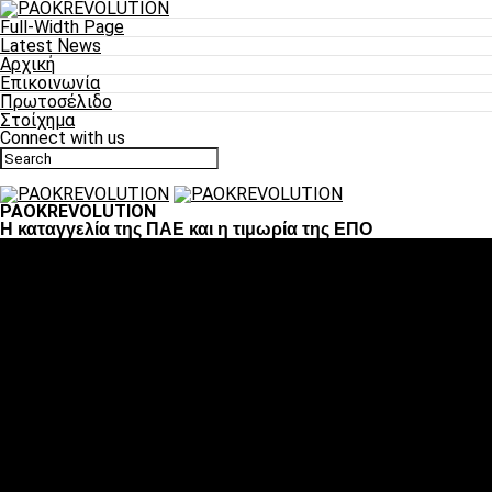
Full-Width Page
Latest News
Αρχική
Επικοινωνία
Πρωτοσέλιδο
Στοίχημα
Connect with us
PAOKREVOLUTION
Η καταγγελία της ΠΑΕ και η τιμωρία της ΕΠΟ
Ποδόσφαιρο
«Πλέον έχουμε αλλάξει σαν ομάδα, παίξαμε σαν ένα»
«Το πιο σημαντικό είναι η αυτοπεποίθηση των
ποδοσφαιριστών»
«Πάμε να διεκδικήσουμε την οκτάδα»
«Είναι απόλαυση να παίζεις για τον κόσμο του ΠΑΟΚ»
«Θα τα δώσουμε όλα κόντρα στη Λιόν για την οκτάδα»
Μπάσκετ