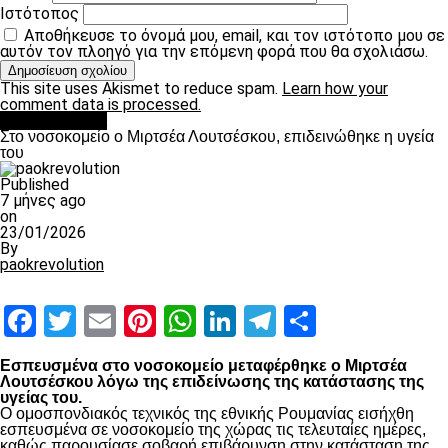
Ιστότοπος
Αποθήκευσε το όνομά μου, email, και τον ιστότοπο μου σε
αυτόν τον πλοηγό για την επόμενη φορά που θα σχολιάσω.
This site uses Akismet to reduce spam.
Learn how your
comment data is processed.
Επικαιρότητα
Στο νοσοκομείο ο Μιρτσέα Λουτσέσκου, επιδεινώθηκε η υγεία
του
Published
7 μήνες ago
on
23/01/2026
By
paokrevolution
Facebook
Twitter
Email
Pinterest
WhatsApp
LinkedIn
Telegram
Μοιραστ
Εσπευσμένα στο νοσοκομείο μεταφέρθηκε ο Μιρτσέα
Λουτσέσκου λόγω της επιδείνωσης της κατάστασης της
υγείας του.
Ο ομοσπονδιακός τεχνικός της εθνικής Ρουμανίας εισήχθη
εσπευσμένα σε νοσοκομείο της χώρας τις τελευταίες ημέρες,
καθώς παρουσίασε σοβαρή επιβάρυνση στην κατάσταση της