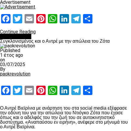
Advertisement
Facebook
Twitter
Email
Pinterest
WhatsApp
LinkedIn
Telegram
Μοιραστ
Continue Reading
Επικαιρότητα
Συγκλονισμένος και ο Αντρέ με την απώλεια του Ζότα
Published
1 έτος ago
on
03/07/2025
By
paokrevolution
Facebook
Twitter
Email
Pinterest
WhatsApp
LinkedIn
Telegram
Μοιραστ
Ο Αντρέ Βιεϊρίνια με ανάρτηση του στα social media εξέφρασε
την οδύνη του για την απώλεια του Ντιόγκο Ζότα που έχασε
όπως και ο αδελφός του την ζωή του σε αυτοκινητιστικό
δυστύχημα. «Αναπαύσου εν ειρήνη», ανέφερε στο μήνυμά του
ο Αντρέ Βιεϊρίνια.