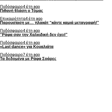
Ποδόσφαιρο
4 έτη ago
Πιθανή θλάση ο Τόμας
Επικαιρότητα
4 έτη ago
Παρουσίαση με… πλακάτ “κάντε καμιά μεταγραφή!”
Ποδόσφαιρο
4 έτη ago
“Ράφα σαν την Χαλκιδική δεν έχει!”
Ποδόσφαιρο
4 έτη ago
«Last dance» για Κουαλιάτα
Ποδόσφαιρο
7 έτη ago
Τα δεδομένα με Ράφα Σοάρες