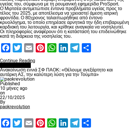
υγείας του, σύμφωνα με τη ρουμανική εφημερίδα ProSport.
Ο Μιρτσέα αντιμετώπισε έντονα προβλήματα υγείας προς το
τέλος του 2025, με αποτέλεσμα να χρειαστεί άμεση ιατρική
φροντίδα. Ο 80χρονος ταλαιπωρήθηκε από έντονο
κρυολόγημα, το οποίο επηρέασε αρνητικά την ήδη επιβαρυμένη
καρδιακή του λειτουργία, και κρίθηκε αναγκαία να νοσηλευτεί.
Οι πληροφορίες αναφέρουν ότι η κατάστασή του επιδεινώθηκε
κατά τη διάρκεια της νοσηλείας του.
Facebook
Twitter
Email
Pinterest
WhatsApp
LinkedIn
Telegram
Μοιραστ
Continue Reading
Επικαιρότητα
Ανακοίνωση εννιά ΣΦ ΠΑΟΚ: «Θέλουμε ανεξάρτητο και
αυτάρκη ΑΣ, την καλύτερη λύση για την Τούμπα»
Published
10 μήνες ago
on
22/10/2025
By
paokrevolution
Facebook
Twitter
Email
Pinterest
WhatsApp
LinkedIn
Telegram
Μοιραστ