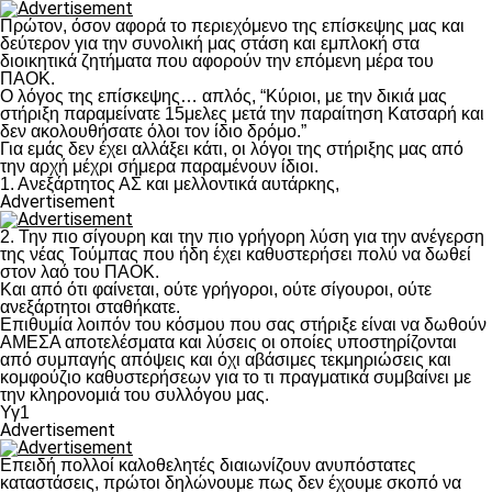
Πρώτον, όσον αφορά το περιεχόμενο της επίσκεψης μας και
δεύτερον για την συνολική μας στάση και εμπλοκή στα
διοικητικά ζητήματα που αφορούν την επόμενη μέρα του
ΠΑΟΚ.
Ο λόγος της επίσκεψης… απλός, “Κύριοι, με την δικιά μας
στήριξη παραμείνατε 15μελες μετά την παραίτηση Κατσαρή και
δεν ακολουθήσατε όλοι τον ίδιο δρόμο.”
Για εμάς δεν έχει αλλάξει κάτι, οι λόγοι της στήριξης μας από
την αρχή μέχρι σήμερα παραμένουν ίδιοι.
1. Ανεξάρτητος ΑΣ και μελλοντικά αυτάρκης,
Advertisement
2. Την πιο σίγουρη και την πιο γρήγορη λύση για την ανέγερση
της νέας Τούμπας που ήδη έχει καθυστερήσει πολύ να δωθεί
στον λαό του ΠΑΟΚ.
Και από ότι φαίνεται, ούτε γρήγοροι, ούτε σίγουροι, ούτε
ανεξάρτητοι σταθήκατε.
Επιθυμία λοιπόν του κόσμου που σας στήριξε είναι να δωθούν
ΑΜΕΣΑ αποτελέσματα και λύσεις οι οποίες υποστηρίζονται
από συμπαγής απόψεις και όχι αβάσιμες τεκμηριώσεις και
κομφούζιο καθυστερήσεων για το τι πραγματικά συμβαίνει με
την κληρονομιά του συλλόγου μας.
Υγ1
Advertisement
Επειδή πολλοί καλοθελητές διαιωνίζουν ανυπόστατες
καταστάσεις, πρώτοι δηλώνουμε πως δεν έχουμε σκοπό να