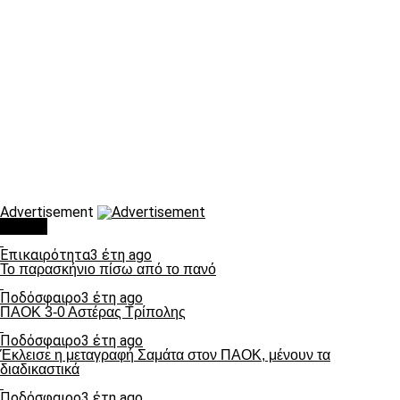
Advertisement
Τάσεις
Επικαιρότητα
3 έτη ago
Το παρασκήνιο πίσω από το πανό
Ποδόσφαιρο
3 έτη ago
ΠΑΟΚ 3-0 Αστέρας Τρίπολης
Ποδόσφαιρο
3 έτη ago
Έκλεισε η μεταγραφή Σαμάτα στον ΠΑΟΚ, μένουν τα
διαδικαστικά
Ποδόσφαιρο
3 έτη ago