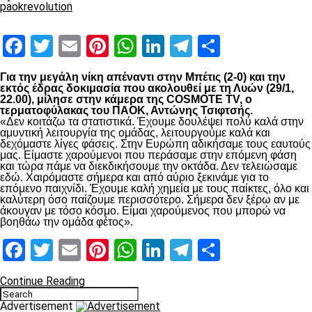
paokrevolution
Facebook
Twitter
Email
Pinterest
WhatsApp
LinkedIn
Telegram
Μοιραστ
Για την μεγάλη νίκη απέναντι στην Μπέτις (2-0) και την
εκτός έδρας δοκιμασία που ακολουθεί με τη Λυών (29/1,
22.00), μίλησε στην κάμερα της COSMOTE TV, ο
τερματοφύλακας του ΠΑΟΚ, Αντώνης Τσιφτσής.
«Δεν κοιτάζω τα στατιστικά. Έχουμε δουλέψει πολύ καλά στην
αμυντική λειτουργία της ομάδας, λειτουργούμε καλά και
δεχόμαστε λίγες φάσεις. Στην Ευρώπη αδικήσαμε τους εαυτούς
μας. Είμαστε χαρούμενοι που περάσαμε στην επόμενη φάση
και τώρα πάμε να διεκδικήσουμε την οκτάδα. Δεν τελειώσαμε
εδώ. Χαιρόμαστε σήμερα και από αύριο ξεκινάμε για το
επόμενο παιχνίδι. Έχουμε καλή χημεία με τους παίκτες, όλο και
καλύτερη όσο παίζουμε περισσότερο. Σήμερα δεν ξέρω αν με
άκουγαν με τόσο κόσμο. Είμαι χαρούμενος που μπορώ να
βοηθάω την ομάδα φέτος».
Facebook
Twitter
Email
Pinterest
WhatsApp
LinkedIn
Telegram
Μοιραστ
Continue Reading
Advertisement