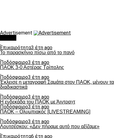
Advertisement
Τάσεις
Επικαιρότητα
3 έτη ago
Το παρασκήνιο πίσω από το πανό
Ποδόσφαιρο
3 έτη ago
ΠΑΟΚ 3-0 Αστέρας Τρίπολης
Ποδόσφαιρο
3 έτη ago
Έκλεισε η μεταγραφή Σαμάτα στον ΠΑΟΚ, μένουν τα
διαδικαστικά
Ποδόσφαιρο
3 έτη ago
Η ενδεκάδα του ΠΑΟΚ με Άιντραχτ
Ποδόσφαιρο
3 έτη ago
ΠΑΟΚ – Ολυμπιακός [LIVESTREAMING]
Ποδόσφαιρο
3 έτη ago
Λουτσέσκου: «Δεν πήραμε αυτό που αξίζαμε»
Επικαιρότητα
6 έτη ago