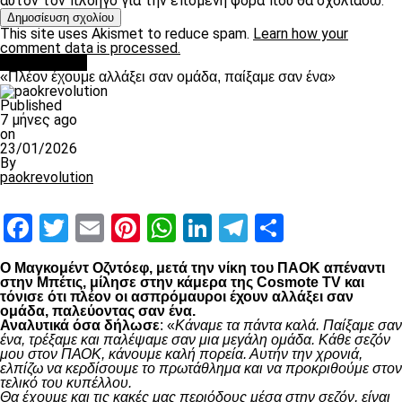
αυτόν τον πλοηγό για την επόμενη φορά που θα σχολιάσω.
This site uses Akismet to reduce spam.
Learn how your
comment data is processed.
Ποδόσφαιρο
«Πλέον έχουμε αλλάξει σαν ομάδα, παίξαμε σαν ένα»
Published
7 μήνες ago
on
23/01/2026
By
paokrevolution
Facebook
Twitter
Email
Pinterest
WhatsApp
LinkedIn
Telegram
Μοιραστ
Ο Μαγκομέντ Οζντόεφ, μετά την νίκη του ΠΑΟΚ απέναντι
στην Μπέτις, μίλησε στην κάμερα της Cosmote TV και
τόνισε ότι πλέον οι ασπρόμαυροι έχουν αλλάξει σαν
ομάδα, παλεύοντας σαν ένα.
Αναλυτικά όσα δήλωσε
: «
Κάναμε τα πάντα καλά. Παίξαμε σαν
ένα, τρέξαμε και παλέψαμε σαν μια μεγάλη ομάδα. Κάθε σεζόν
μου στον ΠΑΟΚ, κάνουμε καλή πορεία. Αυτήν την χρονιά,
ελπίζω να κερδίσουμε το πρωτάθλημα και να προκριθούμε στον
τελικό του κυπέλλου.
Θα έχουμε και τις κακές μας περιόδους μέσα στην σεζόν, είναι