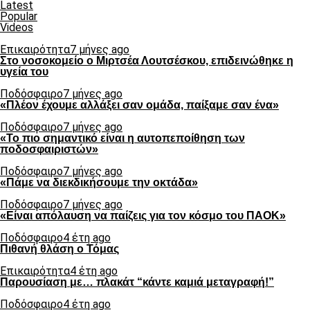
Latest
Popular
Videos
Επικαιρότητα
7 μήνες ago
Στο νοσοκομείο ο Μιρτσέα Λουτσέσκου, επιδεινώθηκε η
υγεία του
Ποδόσφαιρο
7 μήνες ago
«Πλέον έχουμε αλλάξει σαν ομάδα, παίξαμε σαν ένα»
Ποδόσφαιρο
7 μήνες ago
«Το πιο σημαντικό είναι η αυτοπεποίθηση των
ποδοσφαιριστών»
Ποδόσφαιρο
7 μήνες ago
«Πάμε να διεκδικήσουμε την οκτάδα»
Ποδόσφαιρο
7 μήνες ago
«Είναι απόλαυση να παίζεις για τον κόσμο του ΠΑΟΚ»
Ποδόσφαιρο
4 έτη ago
Πιθανή θλάση ο Τόμας
Επικαιρότητα
4 έτη ago
Παρουσίαση με… πλακάτ “κάντε καμιά μεταγραφή!”
Ποδόσφαιρο
4 έτη ago