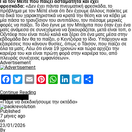
Για τον Μεϊτέ που παίζει ασταμάτητα και έχει
φρεσκάδα:
«Δεν έχει πάντα πνευματική φρεσκάδα, το
πρόβλημα με τον Μεϊτέ είναι ότι δεν έχουμε άλλους παίκτες με
τα δικά του χαρακτηριστικά να κρατά την θέση και να κόβει με
μία πάσα το τρανζίσιον του αντιπάλου, τον πιέσαμε μερικές
φορές να παίξει. Το ίδιο έγινε με τον Μπάμπα που όταν έχει ένα
ματς ανάμεσα σε συνεχόμενα να ξεκουράζεται, μετά είναι τοπ, ο
Οζντόεφ που είναι πολύ καλά και ξέρει ότι ένα ματς μέσα στην
εβδομάδα δεν θα το παίξει, ο Κεντζιόρα το ίδιο. Υπάρχουν και
εξαιρέσεις που κάνουν θυσίες, όπως ο Τάισον, που παίζει σε
όλα τα ματς. Λέω ότι είναι 19 χρονών και τώρα αρχίζει την
καριέρα του και είναι πρώτη φορά στην καριέρα του, από
πλευράς συνέχειας εμφανίσεων».
Advertisement
Facebook
Twitter
Email
Pinterest
WhatsApp
LinkedIn
Telegram
Μοιραστ
Continue Reading
Ποδόσφαιρο
«Πάμε να διεκδικήσουμε την οκτάδα»
Published
7 μήνες ago
on
23/01/2026
By