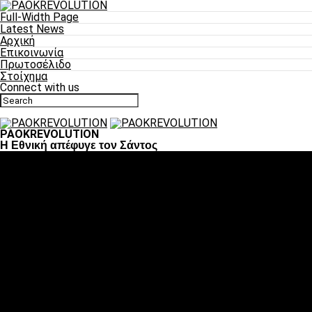
Full-Width Page
Latest News
Αρχική
Επικοινωνία
Πρωτοσέλιδο
Στοίχημα
Connect with us
PAOKREVOLUTION
Η Εθνική απέφυγε τον Σάντος
Ποδόσφαιρο
«Πλέον έχουμε αλλάξει σαν ομάδα, παίξαμε σαν ένα»
«Το πιο σημαντικό είναι η αυτοπεποίθηση των
ποδοσφαιριστών»
«Πάμε να διεκδικήσουμε την οκτάδα»
«Είναι απόλαυση να παίζεις για τον κόσμο του ΠΑΟΚ»
«Θα τα δώσουμε όλα κόντρα στη Λιόν για την οκτάδα»
Μπάσκετ