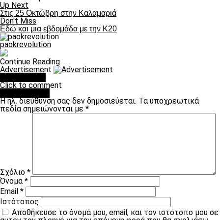
Up Next
Στις 25 Οκτώβρη στην Καλαμαριά
Don't Miss
Εδώ και μια εβδομάδα με την Κ20
paokrevolution
Continue Reading
Advertisement
You may like
Click to comment
Leave a Reply
Η ηλ. διεύθυνση σας δεν δημοσιεύεται.
Τα υποχρεωτικά
πεδία σημειώνονται με
*
Σχόλιο
*
Όνομα
*
Email
*
Ιστότοπος
Αποθήκευσε το όνομά μου, email, και τον ιστότοπο μου σε