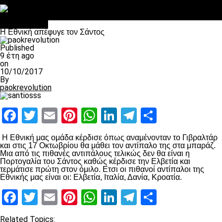
Στο OPEN τα προκριματικά, στη NOVA τα του πρωταθλήματος
Σαν σήμερα: Οταν “έφυγε” ο Λόραντ
Ποδόσφαιρο
Η Εθνική απέφυγε τον Σάντος
Published
9 έτη ago
on
10/10/2017
By
paokrevolution
Facebook
Twitter
Email
Pinterest
WhatsApp
LinkedIn
Telegram
Μοιραστ
Η Εθνική μας ομάδα κέρδισε όπως αναμένονταν το Γιβραλτάρ
και στις 17 Οκτωβρίου θα μάθει τον αντίπαλο της στα μπαράζ.
Μια από τις πιθανές αντιπάλους τελικώς δεν θα είναι η
Πορτογαλία του Σάντος καθώς κέρδισε την Ελβετία και
τερμάτισε πρώτη στον όμιλο. Ετσι οι πιθανοί αντίπαλοι της
Εθνικής μας είναι οι: Ελβετία, Ιταλία, Δανία, Κροατία.
Facebook
Twitter
Email
Pinterest
WhatsApp
LinkedIn
Telegram
Μοιραστ
Related Topics: