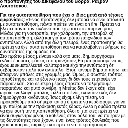
ο προπονητής του Δικεφάλου του Βορρά, Ραζβάν
Λουτσέσκου.
Για την αυτοπεποίθηση που έχει ο ίδιος μετά από τέτοιες
εμφανίσεις
: «Ένας προπονητής δεν μπορεί να είναι απόλυτα
με αυτοπεποίθηση, πάντα πρέπει να είναι on fire. Πρέπει να
βλέπει πάντα τον κίνδυνο που έρχεται στο επόμενο ματς.
Μιλάω για τη νοοτροπία, την χαλάρωση, την υπερβολική
αυτοπεποίθηση, αλλά και για τον τρόπο παιχνιδιού των
αντιπάλων. Αλλά από την άλλη πλευρά, ένας προπονητής θα
πρέπει να έχει αυτοπεποίθηση και να καταλαβαίνει πλήρως τις
δυνατότητες της ομάδας του.
Στο πρώτο μέρος μείναμε καλά στο ματς, δημιουργήσαμε
ενδιαφέρουσες φάσεις στο τρανζίσιον, θα μπορούσαμε να τις
έχουμε εκμεταλλευτεί καλύτερα και είχα την εντύπωση ότι
σεβόμασταν πολύ τον αντίπαλο. Έτσι, κάναμε βήματα πίσω, και
έπαιρναν μπάλες στις γραμμές μας. Όμως, ο σωστός τρόπος
τοποθέτησης και το έξυπνο παιχνίδι δεν τους επέτρεψε να
πάρουν κάτι. Στο δεύτερο μέρος έπρεπε να τολμήσουμε
παραπάνω και αυτό συνέβη, η Μπέτις δεν έκανε κάτι, είχε
ωραία εναλλαγή μπάλας, αλλά στο ένας εναντίον ενός δεν
δημιούργησε κινδύνους. Ίσως είχαμε λίγη πίεση, να
προκριθούμε από σήμερα και ότι έπρεπε να κερδίσουμε για να
μην παίξουμε την πρόκριση εκτός έδρας. Αλλά η ομάδα πρέπει
να έχει αυτή την αυτοπεποίθηση, όλοι οι παίκτες πρέπει να
είναι συγκεντρωμένοι, ο καθένας στον ρόλο του, να παίζουν με
τις δυνατότητες που έχουν, είναι ένας τρόπος δουλειάς που
έχουμε και μας ταιριάζει και πρέπει να το κρατήσουμε.