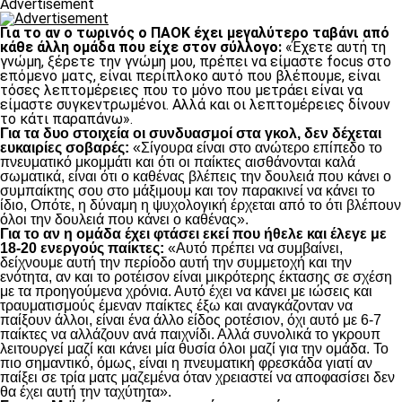
Advertisement
Για το αν ο τωρινός ο ΠΑΟΚ έχει μεγαλύτερο ταβάνι από
κάθε άλλη ομάδα που είχε στον σύλλογο:
«Έχετε αυτή τη
γνώμη, ξέρετε την γνώμη μου, πρέπει να είμαστε focus στο
επόμενο ματς, είναι περίπλοκο αυτό που βλέπουμε, είναι
τόσες λεπτομέρειες που το μόνο που μετράει είναι να
είμαστε συγκεντρωμένοι. Αλλά και οι λεπτομέρειες δίνουν
το κάτι παραπάνω».
Για τα δυο στοιχεία οι συνδυασμοί στα γκολ, δεν δέχεται
ευκαιρίες σοβαρές:
«Σίγουρα είναι στο ανώτερο επίπεδο το
πνευματικό μκομμάτι και ότι οι παίκτες αισθάνονται καλά
σωματικά, είναι ότι ο καθένας βλέπεις την δουλειά που κάνει ο
συμπαίκτης σου στο μάξιμουμ και τον παρακινεί να κάνει το
ίδιο, Οπότε, η δύναμη η ψυχολογική έρχεται από το ότι βλέπουν
όλοι την δουλειά που κάνει ο καθένας».
Για το αν η ομάδα έχει φτάσει εκεί που ήθελε και έλεγε με
18-20 ενεργούς παίκτες:
«Αυτό πρέπει να συμβαίνει,
δείχνουμε αυτή την περίοδο αυτή την συμμετοχή και την
ενότητα, αν και το ροτέισον είναι μικρότερης έκτασης σε σχέση
με τα προηγούμενα χρόνια. Αυτό έχει να κάνει με ιώσεις και
τραυματισμούς έμεναν παίκτες έξω και αναγκάζονταν να
παίξουν άλλοι, είναι ένα άλλο είδος ροτέσιον, όχι αυτό με 6-7
παίκτες να αλλάζουν ανά παιχνίδι. Αλλά συνολικά το γκρουπ
λειτουργεί μαζί και κάνει μία θυσία όλοι μαζί για την ομάδα. Το
πιο σημαντικό, όμως, είναι η πνευματική φρεσκάδα γιατί αν
παίξει σε τρία ματς μαζεμένα όταν χρειαστεί να αποφασίσει δεν
θα έχει αυτή την ταχύτητα».