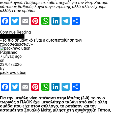
φυσιολογικό. Παίζουμε σε κάθε παιχνίδι για την νίκη. Χάσαμε
κάποιους βαθμούς λόγω συγκέντρωσης αλλά πλέον έχουμε
αλλάξει σαν ομάδα».
Facebook
Twitter
Email
Pinterest
WhatsApp
LinkedIn
Telegram
Μοιραστ
Continue Reading
Ποδόσφαιρο
«Το πιο σημαντικό είναι η αυτοπεποίθηση των
ποδοσφαιριστών»
Published
7 μήνες ago
on
23/01/2026
By
paokrevolution
Facebook
Twitter
Email
Pinterest
WhatsApp
LinkedIn
Telegram
Μοιραστ
Για την μεγάλη νίκη απέναντι στην Μπέτις (2-0), το αν ο
τωρινός ο ΠΑΟΚ έχει μεγαλύτερο ταβάνι από κάθε άλλη
ομάδα που είχε στον σύλλογο, το ροτέισον και τον
ασταμάτητο Σουαλιό Μεϊτέ, μίλησε στη συνέντευξη Τύπου,