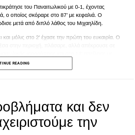
ικράτησε του Παναιτωλικού με 0-1, έχοντας
ά, ο οποίος σκόραρε στο 87’ με κεφαλιά. Ο
ρδισε μετά από διπλό λάθος του Μιχαηλίδη.
και μόλις στο 2′ έχασε την πρώτη του ευκαιρία. Ο
μέσα στην περιοχή, πλάσαρε, αλλά απέκρουσε σε
ναιτωλικός ισορρόπησε και στο 14′ απείλησε με
οχή, που πέρασε δίπλα από το κάθετο δοκάρι!
TINUE READING
ι από τον Μαϊντέβατς
DVERTISEMENT
οβλήματα και δεν
αχειριστούμε την
που μπλόκαρε ο Τσάβες, ενώ στο 21’ ο
άθος και μαρκάρισμα του Μιχαηλίδη στον