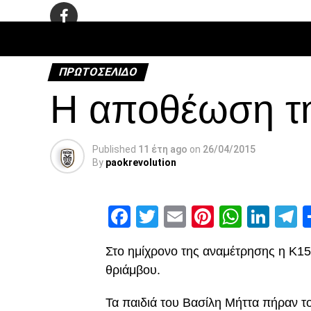
ΠΟΔΌΣΦΑ
ΠΡΩΤΟΣΈΛΙΔΟ
Η αποθέωση τη
Published
11 έτη ago
on
26/04/2015
By
paokrevolution
Facebook
Twitter
Email
Pinterest
Whats
Link
T
Στο ημίχρονο της αναμέτρησης η Κ15
θριάμβου.
Τα παιδιά του Βασίλη Μήττα πήραν το