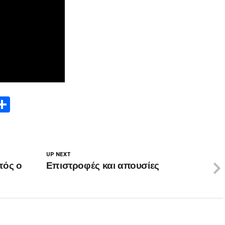
App
edIn
elegram
Μοιραστείτε
UP NEXT
τός ο
Επιστροφές και απουσίες