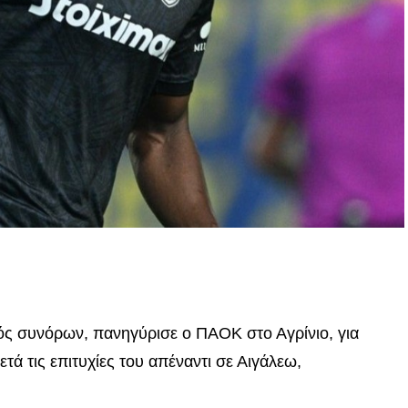
p
In
egram
οιραστείτε
τός συνόρων, πανηγύρισε ο ΠΑΟΚ στο Αγρίνιο, για
μετά τις επιτυχίες του απέναντι σε Αιγάλεω,