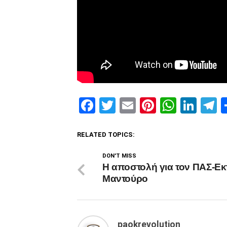
Facebook
Twitter
Email
Pinterest
Whats
Link
T
RELATED TOPICS:
DON'T MISS
H αποστολή για τον ΠΑΣ-Εκ
Μαντούρο
paokrevolution