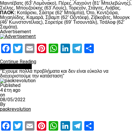
Μαιντέβατς (63’ Λομόνακο), Πέρες, Λαχούντ (81’ Μπελεβώνης),
Σιέλης, Μπουζούκης (63΄Λουίς), Τορεχόν, Στάγιτς, Λιάβας.
ΠΑΟΚ:
Κοτάρσκι, Σάστρε (62’ Μπάμπα), Ότο, Κεντζιόρα,
Μιχαηλίδης, Καμαρά, Σβαμπ (62’ Οζντόεφ), Ζίβκοβιτς, Μουργκ
(46’ Κωνστσντέλιας), Σορετίρε (69’ Τισουντάλι), Τσάλοφ (62’
Σαμάτα).
Advertisement
Facebook
Twitter
Email
Pinterest
WhatsApp
LinkedIn
Telegram
Μοιραστ
Continue Reading
πρωτοσέλιδο
“Έχουμε πολλά προβλήματα και δεν είναι εύκολο να
διαχειριστούμε την κατάσταση”
Published
4 έτη ago
on
08/05/2022
By
paokrevolution
Facebook
Twitter
Email
Pinterest
WhatsApp
LinkedIn
Telegram
Μοιραστ