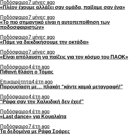
Ποδόσφαιρο
7 μήνες ago
«Πλέον έχουμε αλλάξει σαν ομάδα, παίξαμε σαν ένα»
Ποδόσφαιρο
7 μήνες ago
«Το πιο σημαντικό είναι η αυτοπεποίθηση των
ποδοσφαιριστών»
Ποδόσφαιρο
7 μήνες ago
«Πάμε να διεκδικήσουμε την οκτάδα»
Ποδόσφαιρο
7 μήνες ago
«Είναι απόλαυση να παίζεις για τον κόσμο του ΠΑΟΚ»
Ποδόσφαιρο
4 έτη ago
Πιθανή θλάση ο Τόμας
Επικαιρότητα
4 έτη ago
Παρουσίαση με… πλακάτ “κάντε καμιά μεταγραφή!”
Ποδόσφαιρο
4 έτη ago
“Ράφα σαν την Χαλκιδική δεν έχει!”
Ποδόσφαιρο
4 έτη ago
«Last dance» για Κουαλιάτα
Ποδόσφαιρο
7 έτη ago
Τα δεδομένα με Ράφα Σοάρες