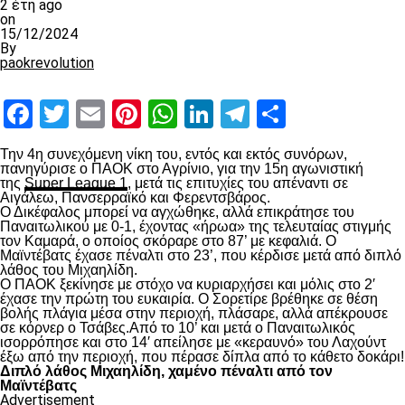
2 έτη ago
on
15/12/2024
By
paokrevolution
Facebook
Twitter
Email
Pinterest
WhatsApp
LinkedIn
Telegram
Μοιραστ
Την 4
η
συνεχόμενη νίκη του, εντός και εκτός συνόρων,
πανηγύρισε ο ΠΑΟΚ στο Αγρίνιο, για την 15
η
αγωνιστική
της
Super League 1
, μετά τις επιτυχίες του απέναντι σε
Αιγάλεω, Πανσερραϊκό και Φερεντσβάρος.
Ο Δικέφαλος μπορεί να αγχώθηκε, αλλά επικράτησε του
Παναιτωλικού με 0-1, έχοντας «ήρωα» της τελευταίας στιγμής
τον Καμαρά, ο οποίος σκόραρε στο 87’ με κεφαλιά. Ο
Μαϊντέβατς έχασε πέναλτι στο 23’, που κέρδισε μετά από διπλό
λάθος του Μιχαηλίδη.
Ο ΠΑΟΚ ξεκίνησε με στόχο να κυριαρχήσει και μόλις στο 2′
έχασε την πρώτη του ευκαιρία. Ο Σορετίρε βρέθηκε σε θέση
βολής πλάγια μέσα στην περιοχή, πλάσαρε, αλλά απέκρουσε
σε κόρνερ ο Τσάβες.Από το 10’ και μετά ο Παναιτωλικός
ισορρόπησε και στο 14′ απείλησε με «κεραυνό» του Λαχούντ
έξω από την περιοχή, που πέρασε δίπλα από το κάθετο δοκάρι!
Διπλό λάθος Μιχαηλίδη, χαμένο πέναλτι από τον
Μαϊντέβατς
Advertisement