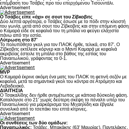
επέμβαση του Τσάβες προ του επερχόμενου Τισουντάλι.
Advertisement
Ο Τσάβες είπε «όχι» σε σουτ του Ζίβκοβιτς
Δύο λεπτά αργότερα, ο Τσάβες έσωσε με το πόδι στην κλειστή
του γωνία, μετά από σουτ του Ζίβκοβιτς και στην επόμενη φάση
ο Καμαρά είδε σε κεφαλιά του τη μπάλα να φεύγει ελάχιστα
πάνω από την εστία.
Λύτρωση στο 87’
Το πολυπόθητο γκολ για τον ΠΑΟΚ ήρθε, τελικά, στο 87′. Ο
Ζίβκοβιτς εκτέλεσε κόρνερ και ο Μαντί Καμαρά με κεφαλιά
ακριβείας έστειλε τη μπάλα στο βάθος της εστίας του
Παναιτωλικού, γράφοντας το 0-1.
Advertisement
MVP
Ο Καμαρά έκρινε ακόμη ένα ματς του ΠΑΟΚ τη φετινή σεζόν με
κεφαλιά, μετά τα σημαντικά γκολ του κόντρα σε Ατρόμητο και
Λεβαδειακό.
ΔΙΑΙΤΗΣΙΑ
Ο Τσακαλίδης δεν ήρθε αντιμέτωπος με κάποια δύσκολη φάση.
Καταλόγισε στο 21’ χωρίς δεύτερη σκέψη το πέναλτι υπέρ του
Παναιτωλικού για μαρκάρισμα του Μιχαηλίδη και έβγαλε
συνολικά από το τσεπάκι του επτά κίτρινες.
Advertisement
Οι συνθέσεις των δύο ομάδων:
Παναιτωλικός:
Τσάβες, Μπακάκης (63’ Μαυρίας), Παντελάκης,