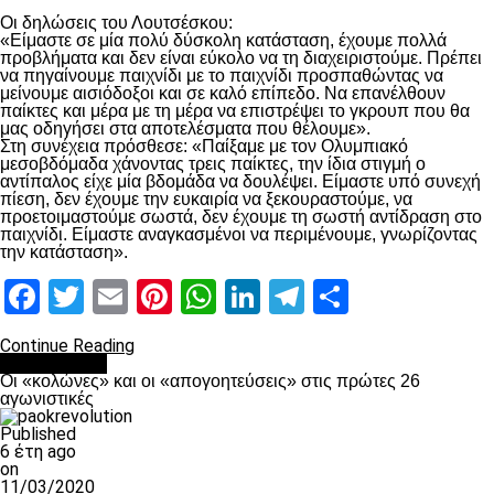
Οι δηλώσεις του Λουτσέσκου:
«Είμαστε σε μία πολύ δύσκολη κατάσταση, έχουμε πολλά
προβλήματα και δεν είναι εύκολο να τη διαχειριστούμε. Πρέπει
να πηγαίνουμε παιχνίδι με το παιχνίδι προσπαθώντας να
μείνουμε αισιόδοξοι και σε καλό επίπεδο. Να επανέλθουν
παίκτες και μέρα με τη μέρα να επιστρέψει το γκρουπ που θα
μας οδηγήσει στα αποτελέσματα που θέλουμε».
Στη συνέχεια πρόσθεσε: «Παίξαμε με τον Ολυμπιακό
μεσοβδόμαδα χάνοντας τρεις παίκτες, την ίδια στιγμή ο
αντίπαλος είχε μία βδομάδα να δουλέψει. Είμαστε υπό συνεχή
πίεση, δεν έχουμε την ευκαιρία να ξεκουραστούμε, να
προετοιμαστούμε σωστά, δεν έχουμε τη σωστή αντίδραση στο
παιχνίδι. Είμαστε αναγκασμένοι να περιμένουμε, γνωρίζοντας
την κατάσταση».
Facebook
Twitter
Email
Pinterest
WhatsApp
LinkedIn
Telegram
Μοιραστ
Continue Reading
Ποδόσφαιρο
Οι «κολώνες» και οι «απογοητεύσεις» στις πρώτες 26
αγωνιστικές
Published
6 έτη ago
on
11/03/2020