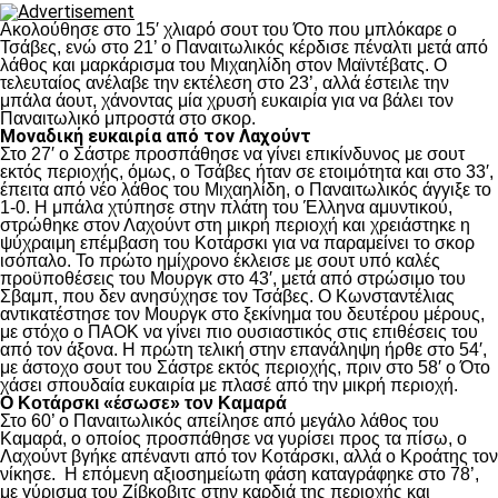
Ακολούθησε στο 15′ χλιαρό σουτ του Ότο που μπλόκαρε ο
Τσάβες, ενώ στο 21’ ο Παναιτωλικός κέρδισε πέναλτι μετά από
λάθος και μαρκάρισμα του Μιχαηλίδη στον Μαϊντέβατς. Ο
τελευταίος ανέλαβε την εκτέλεση στο 23’, αλλά έστειλε την
μπάλα άουτ, χάνοντας μία χρυσή ευκαιρία για να βάλει τον
Παναιτωλικό μπροστά στο σκορ.
Μοναδική ευκαιρία από τον Λαχούντ
Στο 27′ ο Σάστρε προσπάθησε να γίνει επικίνδυνος με σουτ
εκτός περιοχής, όμως, ο Τσάβες ήταν σε ετοιμότητα και στο 33′,
έπειτα από νέο λάθος του Μιχαηλίδη, ο Παναιτωλικός άγγιξε το
1-0. Η μπάλα χτύπησε στην πλάτη του Έλληνα αμυντικού,
στρώθηκε στον Λαχούντ στη μικρή περιοχή και χρειάστηκε η
ψύχραιμη επέμβαση του Κοτάρσκι για να παραμείνει το σκορ
ισόπαλο. Το πρώτο ημίχρονο έκλεισε με σουτ υπό καλές
προϋποθέσεις του Μουργκ στο 43′, μετά από στρώσιμο του
Σβαμπ, που δεν ανησύχησε τον Τσάβες. Ο Κωνσταντέλιας
αντικατέστησε τον Μουργκ στο ξεκίνημα του δευτέρου μέρους,
με στόχο ο ΠΑΟΚ να γίνει πιο ουσιαστικός στις επιθέσεις του
από τον άξονα. Η πρώτη τελική στην επανάληψη ήρθε στο 54′,
με άστοχο σουτ του Σάστρε εκτός περιοχής, πριν στο 58′ ο Ότο
χάσει σπουδαία ευκαιρία με πλασέ από την μικρή περιοχή.
Ο Κοτάρσκι «έσωσε» τον Καμαρά
Στο 60’ ο Παναιτωλικός απείλησε από μεγάλο λάθος του
Καμαρά, ο οποίος προσπάθησε να γυρίσει προς τα πίσω, ο
Λαχούντ βγήκε απέναντι από τον Κοτάρσκι, αλλά ο Κροάτης τον
νίκησε. Η επόμενη αξιοσημείωτη φάση καταγράφηκε στο 78’,
με γύρισμα του Ζίβκοβιτς στην καρδιά της περιοχής και