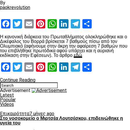
By
paokrevolution
Facebook
Twitter
Email
Pinterest
WhatsApp
LinkedIn
Telegram
Μοιραστ
Η κανονική διάρκεια του Πρωταθλήματος ολοκληρώθηκε και ο
Δικέφαλος του Βορρά βρίσκεται 7 βαθμούς πίσω από τον
Ολυμπιακό (αφήνουμε στην άκρη την αφαίρεση 7 βαθμών που
του επιβλήθηκε πρωτόδικα αφού υπάρχει και η αυριανή
εκδίκαση στην Εφέσεων). Το άρθρο
εδώ
Facebook
Twitter
Email
Pinterest
WhatsApp
LinkedIn
Telegram
Μοιραστ
Continue Reading
Advertisement
Latest
Popular
Videos
Επικαιρότητα
7 μήνες ago
Στο νοσοκομείο ο Μιρτσέα Λουτσέσκου, επιδεινώθηκε η
υγεία του