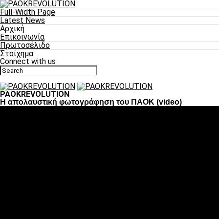
Full-Width Page
Latest News
Αρχική
Επικοινωνία
Πρωτοσέλιδο
Στοίχημα
Connect with us
PAOKREVOLUTION
Η απολαυστική φωτογράφηση του ΠΑΟΚ (video)
Ποδόσφαιρο
«Πλέον έχουμε αλλάξει σαν ομάδα, παίξαμε σαν ένα»
«Το πιο σημαντικό είναι η αυτοπεποίθηση των
ποδοσφαιριστών»
«Πάμε να διεκδικήσουμε την οκτάδα»
«Είναι απόλαυση να παίζεις για τον κόσμο του ΠΑΟΚ»
«Θα τα δώσουμε όλα κόντρα στη Λιόν για την οκτάδα»
Μπάσκετ