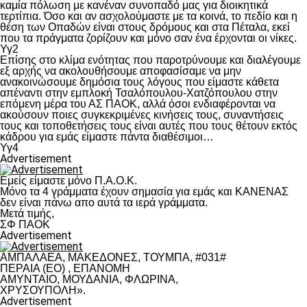
καμία πόλωση με κανέναν συνοπαδό μας για διοικητικά
τερτίπια. Όσο και αν ασχολούμαστε με τα κοινά, το πεδίο και η
θέση των Οπαδών είναι στους δρόμους και στα Πέταλα, εκεί
που τα πράγματα ζορίζουν και μόνο σαν ένα έρχονται οι νίκες.
Υγ2
Επίσης στο κλίμα ενότητας που παροτρύνουμε και διαλέγουμε
εξ αρχής να ακολουθήσουμε αποφασίσαμε να μην
ανακοινώσουμε δημόσια τους λόγους που είμαστε κάθετα
απέναντι στην εμπλοκή Τσαλόπουλου-Χατζόπουλου στην
επόμενη μέρα του ΑΣ ΠΑΟΚ, αλλά όσοι ενδιαφέρονται να
ακούσουν ποιες συγκεκριμένες κινήσεις τους, συναντήσεις
τους και τοποθετήσεις τους είναι αυτές που τους θέτουν εκτός
κάδρου για εμάς είμαστε πάντα διαθέσιμοι…
Υγ4
Advertisement
Εμείς είμαστε μόνο Π.Α.Ο.Κ.
Μόνο τα 4 γράμματα έχουν σημασία για εμάς και ΚΑΝΕΝΑΣ
δεν είναι πάνω απο αυτά τα ιερά γράμματα.
Μετά τιμής,
ΣΦ ΠΑΟΚ
Advertisement
ΑΜΠΑΛΑΕΑ, ΜΑΚΕΔΟΝΕΣ, ΤΟΥΜΠΑ, #031#
ΠΕΡΑΙΑ (ΕΟ) , ΕΠΑΝΟΜΗ
ΑΜΥΝΤΑΙΟ, ΜΟΥΔΑΝΙΑ, ΦΛΩΡΙΝΑ,
ΧΡΥΣΟΥΠΟΛΗ».
Advertisement