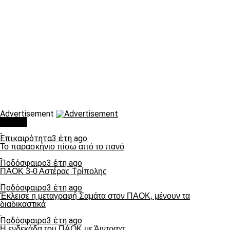
Advertisement
Τάσεις
Επικαιρότητα
3 έτη ago
Το παρασκήνιο πίσω από το πανό
Ποδόσφαιρο
3 έτη ago
ΠΑΟΚ 3-0 Αστέρας Τρίπολης
Ποδόσφαιρο
3 έτη ago
Έκλεισε η μεταγραφή Σαμάτα στον ΠΑΟΚ, μένουν τα
διαδικαστικά
Ποδόσφαιρο
3 έτη ago
Η ενδεκάδα του ΠΑΟΚ με Άιντραχτ