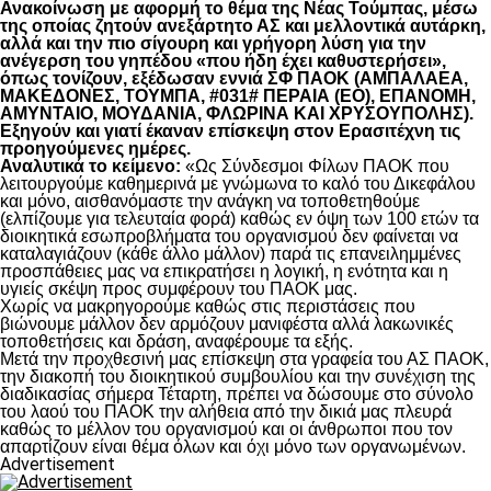
Ανακοίνωση με αφορμή το θέμα της Νέας Τούμπας, μέσω
της οποίας ζητούν ανεξάρτητο ΑΣ και μελλοντικά αυτάρκη,
αλλά και την πιο σίγουρη και γρήγορη λύση για την
ανέγερση του γηπέδου «που ήδη έχει καθυστερήσει»,
όπως τονίζουν, εξέδωσαν εννιά ΣΦ ΠΑΟΚ (ΑΜΠΑΛΑΕΑ,
ΜΑΚΕΔΟΝΕΣ, ΤΟΥΜΠΑ, #031# ΠΕΡΑΙΑ (ΕΟ), ΕΠΑΝΟΜΗ,
ΑΜΥΝΤΑΙΟ, ΜΟΥΔΑΝΙΑ, ΦΛΩΡΙΝΑ ΚΑΙ ΧΡΥΣΟΥΠΟΛΗΣ).
Εξηγούν και γιατί έκαναν επίσκεψη στον Ερασιτέχνη τις
προηγούμενες ημέρες.
Αναλυτικά το κείμενο:
«Ως Σύνδεσμοι Φίλων ΠΑΟΚ που
λειτουργούμε καθημερινά με γνώμωνα το καλό του Δικεφάλου
και μόνο, αισθανόμαστε την ανάγκη να τοποθετηθούμε
(ελπίζουμε για τελευταία φορά) καθώς εν όψη των 100 ετών τα
διοικητικά εσωπροβλήματα του οργανισμού δεν φαίνεται να
καταλαγιάζουν (κάθε άλλο μάλλον) παρά τις επανειλημμένες
προσπάθειες μας να επικρατήσει η λογική, η ενότητα και η
υγιείς σκέψη προς συμφέρουν του ΠΑΟΚ μας.
Χωρίς να μακρηγορούμε καθώς στις περιστάσεις που
βιώνουμε μάλλον δεν αρμόζουν μανιφέστα αλλά λακωνικές
τοποθετήσεις και δράση, αναφέρουμε τα εξής.
Μετά την προχθεσινή μας επίσκεψη στα γραφεία του ΑΣ ΠΑΟΚ,
την διακοπή του διοικητικού συμβουλίου και την συνέχιση της
διαδικασίας σήμερα Τέταρτη, πρέπει να δώσουμε στο σύνολο
του λαού του ΠΑΟΚ την αλήθεια από την δικιά μας πλευρά
καθώς το μέλλον του οργανισμού και οι άνθρωποι που τον
απαρτίζουν είναι θέμα όλων και όχι μόνο των οργανωμένων.
Advertisement