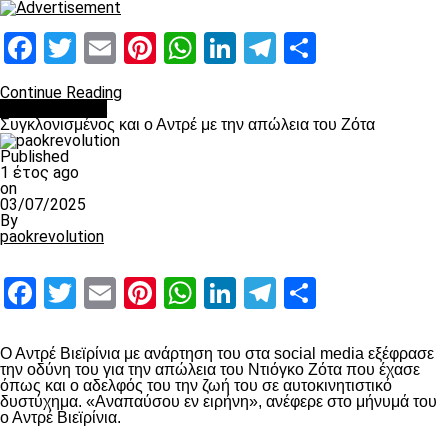
Facebook
Twitter
Email
Pinterest
WhatsApp
LinkedIn
Telegram
Μοιραστ
Continue Reading
Επικαιρότητα
Συγκλονισμένος και ο Αντρέ με την απώλεια του Ζότα
Published
1 έτος ago
on
03/07/2025
By
paokrevolution
Facebook
Twitter
Email
Pinterest
WhatsApp
LinkedIn
Telegram
Μοιραστ
Ο Αντρέ Βιεϊρίνια με ανάρτηση του στα social media εξέφρασε
την οδύνη του για την απώλεια του Ντιόγκο Ζότα που έχασε
όπως και ο αδελφός του την ζωή του σε αυτοκινητιστικό
δυστύχημα. «Αναπαύσου εν ειρήνη», ανέφερε στο μήνυμά του
ο Αντρέ Βιεϊρίνια.