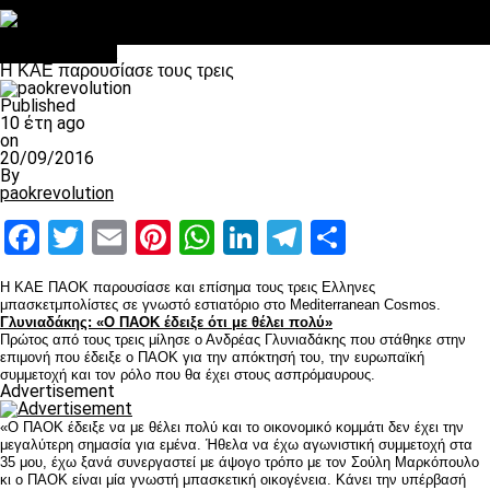
Στο OPEN τα προκριματικά, στη NOVA τα του πρωταθλήματος
Σαν σήμερα: Οταν “έφυγε” ο Λόραντ
Επικαιρότητα
H KAE παρουσίασε τους τρεις
Published
10 έτη ago
on
20/09/2016
By
paokrevolution
Facebook
Twitter
Email
Pinterest
WhatsApp
LinkedIn
Telegram
Μοιραστ
Η ΚΑΕ ΠΑΟΚ παρουσίασε και επίσημα τους τρεις Ελληνες
μπασκετμπολίστες σε γνωστό εστιατόριο στο Mediterranean Cosmos.
Γλυνιαδάκης: «Ο ΠΑΟΚ έδειξε ότι με θέλει πολύ»
Πρώτος από τους τρεις μίλησε ο Ανδρέας Γλυνιαδάκης που στάθηκε στην
επιμονή που έδειξε ο ΠΑΟΚ για την απόκτησή του, την ευρωπαϊκή
συμμετοχή και τον ρόλο που θα έχει στους ασπρόμαυρους.
Advertisement
«O ΠΑΟΚ έδειξε να με θέλει πολύ και το οικονομικό κομμάτι δεν έχει την
μεγαλύτερη σημασία για εμένα. Ήθελα να έχω αγωνιστική συμμετοχή στα
35 μου, έχω ξανά συνεργαστεί με άψογο τρόπο με τον Σούλη Μαρκόπουλο
κι ο ΠΑΟΚ είναι μία γνωστή μπασκετική οικογένεια. Κάνει την υπέρβασή