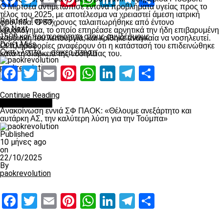
Ο Μιρτσέα αντιμετώπισε έντονα προβλήματα υγείας προς το
τέλος του 2025, με αποτέλεσμα να χρειαστεί άμεση ιατρική
Related Topics:
φροντίδα. Ο 80χρονος ταλαιπωρήθηκε από έντονο
Up Next
κρυολόγημα, το οποίο επηρέασε αρνητικά την ήδη επιβαρυμένη
1500 και προτεραιότητα στους συνδέσμους
καρδιακή του λειτουργία, και κρίθηκε αναγκαία να νοσηλευτεί.
Don't Miss
Οι πληροφορίες αναφέρουν ότι η κατάστασή του επιδεινώθηκε
Οκτώ λεπτά… σέικερ πτήση
κατά τη διάρκεια της νοσηλείας του.
paokrevolution
Facebook
Twitter
Email
Pinterest
WhatsApp
LinkedIn
Telegram
Μοιραστ
Continue Reading
Επικαιρότητα
Ανακοίνωση εννιά ΣΦ ΠΑΟΚ: «Θέλουμε ανεξάρτητο και
αυτάρκη ΑΣ, την καλύτερη λύση για την Τούμπα»
Published
10 μήνες ago
on
22/10/2025
By
paokrevolution
Facebook
Twitter
Email
Pinterest
WhatsApp
LinkedIn
Telegram
Μοιραστ