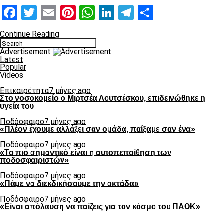
Facebook
Twitter
Email
Pinterest
WhatsApp
LinkedIn
Telegram
Μοιραστ
Continue Reading
Advertisement
Latest
Popular
Videos
Επικαιρότητα
7 μήνες ago
Στο νοσοκομείο ο Μιρτσέα Λουτσέσκου, επιδεινώθηκε η
υγεία του
Ποδόσφαιρο
7 μήνες ago
«Πλέον έχουμε αλλάξει σαν ομάδα, παίξαμε σαν ένα»
Ποδόσφαιρο
7 μήνες ago
«Το πιο σημαντικό είναι η αυτοπεποίθηση των
ποδοσφαιριστών»
Ποδόσφαιρο
7 μήνες ago
«Πάμε να διεκδικήσουμε την οκτάδα»
Ποδόσφαιρο
7 μήνες ago
«Είναι απόλαυση να παίζεις για τον κόσμο του ΠΑΟΚ»