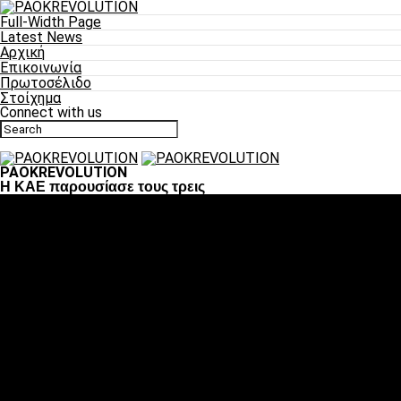
Full-Width Page
Latest News
Αρχική
Επικοινωνία
Πρωτοσέλιδο
Στοίχημα
Connect with us
PAOKREVOLUTION
H KAE παρουσίασε τους τρεις
Ποδόσφαιρο
«Πλέον έχουμε αλλάξει σαν ομάδα, παίξαμε σαν ένα»
«Το πιο σημαντικό είναι η αυτοπεποίθηση των
ποδοσφαιριστών»
«Πάμε να διεκδικήσουμε την οκτάδα»
«Είναι απόλαυση να παίζεις για τον κόσμο του ΠΑΟΚ»
«Θα τα δώσουμε όλα κόντρα στη Λιόν για την οκτάδα»
Μπάσκετ