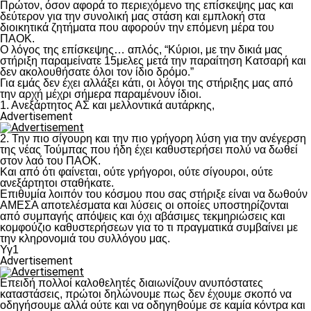
Πρώτον, όσον αφορά το περιεχόμενο της επίσκεψης μας και
δεύτερον για την συνολική μας στάση και εμπλοκή στα
διοικητικά ζητήματα που αφορούν την επόμενη μέρα του
ΠΑΟΚ.
Ο λόγος της επίσκεψης… απλός, “Κύριοι, με την δικιά μας
στήριξη παραμείνατε 15μελες μετά την παραίτηση Κατσαρή και
δεν ακολουθήσατε όλοι τον ίδιο δρόμο.”
Για εμάς δεν έχει αλλάξει κάτι, οι λόγοι της στήριξης μας από
την αρχή μέχρι σήμερα παραμένουν ίδιοι.
1. Ανεξάρτητος ΑΣ και μελλοντικά αυτάρκης,
Advertisement
2. Την πιο σίγουρη και την πιο γρήγορη λύση για την ανέγερση
της νέας Τούμπας που ήδη έχει καθυστερήσει πολύ να δωθεί
στον λαό του ΠΑΟΚ.
Και από ότι φαίνεται, ούτε γρήγοροι, ούτε σίγουροι, ούτε
ανεξάρτητοι σταθήκατε.
Επιθυμία λοιπόν του κόσμου που σας στήριξε είναι να δωθούν
ΑΜΕΣΑ αποτελέσματα και λύσεις οι οποίες υποστηρίζονται
από συμπαγής απόψεις και όχι αβάσιμες τεκμηριώσεις και
κομφούζιο καθυστερήσεων για το τι πραγματικά συμβαίνει με
την κληρονομιά του συλλόγου μας.
Υγ1
Advertisement
Επειδή πολλοί καλοθελητές διαιωνίζουν ανυπόστατες
καταστάσεις, πρώτοι δηλώνουμε πως δεν έχουμε σκοπό να
οδηγήσουμε αλλά ούτε και να οδηγηθούμε σε καμία κόντρα και