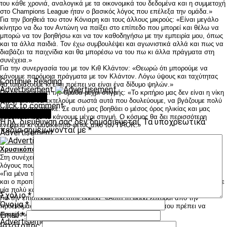
του κάθε χρονιά, αναλογικά με τα οικονομικά του δεδομένα και η συμμετοχή
στο Champions League ήταν ο βασικός λόγος που επέλεξα την ομάδα.»
Για την βοηθειά του στον Κόνιαρη και τους άλλους μικρούς: «Είναι μεγάλο
κίνητρο να δω τον Αντώνη να παίξει στο επίπεδο που μπορεί και θέλω να
μπορώ να τον βοηθήσω και να τον καθοδηγήσω με την εμπειρία μου, όπως
και τα άλλα παιδιά. Τον έχω συμβουλέψει και αγωνιστικά αλλά και πως να
διαβάζει τα παιχνίδια και θα μπορέσω να του πω κι άλλα πράγματα στη
συνέχεια.»
Για την συνεργασία του με τον Κιθ Κλάντον: «Θεωρώ ότι μπορούμε να
κάνουμε παρόμοια πράγματα με τον Κλάντον. Λόγω ύψους και ταχύτητας
Continue Reading
θα ταιριάξουμε κι έτσι πρέπει να είναι ένα δίδυμο ψηλών.»
Advertisement
Για το πώς κρίνει την ομάδα μέχρι στιγμής: «Το κριτήριο μας δεν είναι η νίκη
You may like
τώρα, αλλά να εκτελούμε σωστά αυτά που δουλεύουμε, να βγάζουμε πολύ
Click to comment
ενεργεια στο παρκέ. Σε αυτό μας βοηθάει ο μέσος όρος ηλικίας και μας
Leave a Reply
χαροποιεί που το κάνουμε μέχρι στιγμή. Ο κόσμος θα δει περισσότερη
Η ηλ. διεύθυνση σας δεν δημοσιεύεται.
Τα υποχρεωτικά
ενέργεια κι ομαδικότητα φέτος από τον ΠΑΟΚ.»
πεδία σημειώνονται με
*
Advertisement
Χρυσικόπουλος: «Εχω αφήσει κάτι που πρέπει να συνεχίσω»
Στη συνέχεια, πήρε τον λόγο ο Λίνος Χρυσικόπουλος που μίλησε για τους
λόγους που τον έκαναν να επιστρέψει στον ΠΑΟΚ.
«Για μένα τον μεγαλύτερο ρόλο για να έρθω έπαιξαν το οικογενειακό κλίμα
και ο προπονητής. Δεν υπήρχε άλλη επιλογή για εμένα, ελπίζω να κάνουμε
μία πολύ καλή χρονιά με υγεία πάνω από όλα.»
Σχόλιο
*
Για την επιστροφή του στην ομάδα: «Αυτή τη φορά έρχομαι από την
Όνομα
*
προετοιμασία και νιώθω μέσα μου ότι έχω αφήσει κάτι που πρέπει να
συνεχίσω.»
Email
*
Advertisement
Ιστότοπος