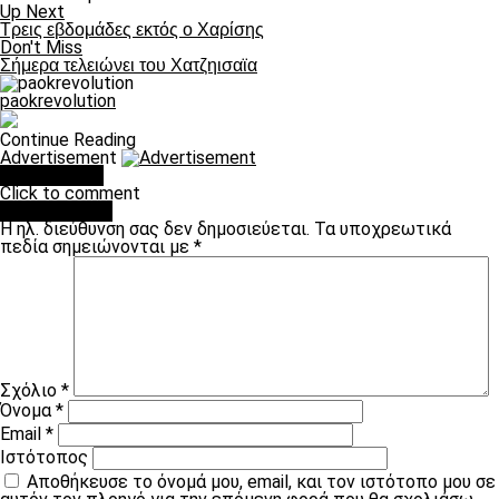
Up Next
Τρεις εβδομάδες εκτός ο Χαρίσης
Don't Miss
Σήμερα τελειώνει του Χατζηισαϊα
paokrevolution
Continue Reading
Advertisement
You may like
Click to comment
Leave a Reply
Η ηλ. διεύθυνση σας δεν δημοσιεύεται.
Τα υποχρεωτικά
πεδία σημειώνονται με
*
Σχόλιο
*
Όνομα
*
Email
*
Ιστότοπος
Αποθήκευσε το όνομά μου, email, και τον ιστότοπο μου σε