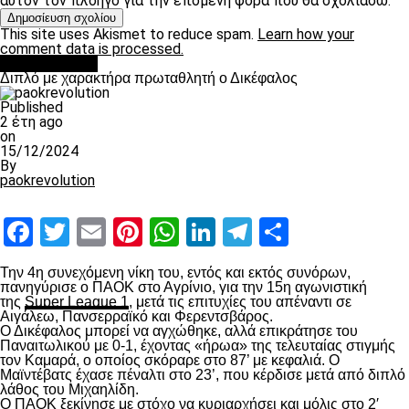
αυτόν τον πλοηγό για την επόμενη φορά που θα σχολιάσω.
This site uses Akismet to reduce spam.
Learn how your
comment data is processed.
πρωτοσέλιδο
Διπλό με χαρακτήρα πρωταθλητή ο Δικέφαλος
Published
2 έτη ago
on
15/12/2024
By
paokrevolution
Facebook
Twitter
Email
Pinterest
WhatsApp
LinkedIn
Telegram
Μοιραστ
Την 4
η
συνεχόμενη νίκη του, εντός και εκτός συνόρων,
πανηγύρισε ο ΠΑΟΚ στο Αγρίνιο, για την 15
η
αγωνιστική
της
Super League 1
, μετά τις επιτυχίες του απέναντι σε
Αιγάλεω, Πανσερραϊκό και Φερεντσβάρος.
Ο Δικέφαλος μπορεί να αγχώθηκε, αλλά επικράτησε του
Παναιτωλικού με 0-1, έχοντας «ήρωα» της τελευταίας στιγμής
τον Καμαρά, ο οποίος σκόραρε στο 87’ με κεφαλιά. Ο
Μαϊντέβατς έχασε πέναλτι στο 23’, που κέρδισε μετά από διπλό
λάθος του Μιχαηλίδη.
Ο ΠΑΟΚ ξεκίνησε με στόχο να κυριαρχήσει και μόλις στο 2′