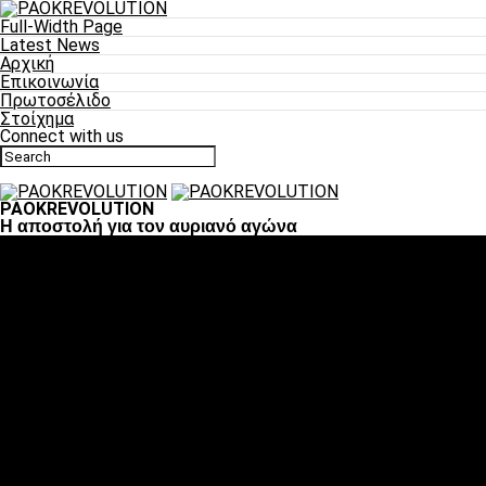
Full-Width Page
Latest News
Αρχική
Επικοινωνία
Πρωτοσέλιδο
Στοίχημα
Connect with us
PAOKREVOLUTION
H αποστολή για τον αυριανό αγώνα
Ποδόσφαιρο
«Πλέον έχουμε αλλάξει σαν ομάδα, παίξαμε σαν ένα»
«Το πιο σημαντικό είναι η αυτοπεποίθηση των
ποδοσφαιριστών»
«Πάμε να διεκδικήσουμε την οκτάδα»
«Είναι απόλαυση να παίζεις για τον κόσμο του ΠΑΟΚ»
«Θα τα δώσουμε όλα κόντρα στη Λιόν για την οκτάδα»
Μπάσκετ