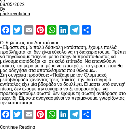
08/05/2022
By
paokrevolution
Facebook
Twitter
Email
Pinterest
WhatsApp
LinkedIn
Telegram
Μοιραστ
Οι δηλώσεις του Λουτσέσκου:
«Είμαστε σε μία πολύ δύσκολη κατάσταση, έχουμε πολλά
προβλήματα και δεν είναι εύκολο να τη διαχειριστούμε. Πρέπει
να πηγαίνουμε παιχνίδι με το παιχνίδι προσπαθώντας να
μείνουμε αισιόδοξοι και σε καλό επίπεδο. Να επανέλθουν
παίκτες και μέρα με τη μέρα να επιστρέψει το γκρουπ που θα
μας οδηγήσει στα αποτελέσματα που θέλουμε».
Στη συνέχεια πρόσθεσε: «Παίξαμε με τον Ολυμπιακό
μεσοβδόμαδα χάνοντας τρεις παίκτες, την ίδια στιγμή ο
αντίπαλος είχε μία βδομάδα να δουλέψει. Είμαστε υπό συνεχή
πίεση, δεν έχουμε την ευκαιρία να ξεκουραστούμε, να
προετοιμαστούμε σωστά, δεν έχουμε τη σωστή αντίδραση στο
παιχνίδι. Είμαστε αναγκασμένοι να περιμένουμε, γνωρίζοντας
την κατάσταση».
Facebook
Twitter
Email
Pinterest
WhatsApp
LinkedIn
Telegram
Μοιραστ
Continue Reading