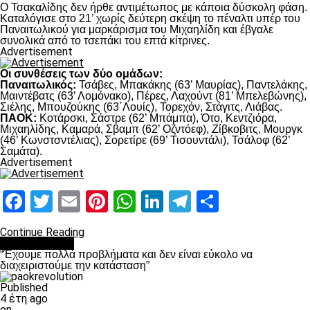
Ο Τσακαλίδης δεν ήρθε αντιμέτωπος με κάποια δύσκολη φάση.
Καταλόγισε στο 21’ χωρίς δεύτερη σκέψη το πέναλτι υπέρ του
Παναιτωλικού για μαρκάρισμα του Μιχαηλίδη και έβγαλε
συνολικά από το τσεπάκι του επτά κίτρινες.
Advertisement
Οι συνθέσεις των δύο ομάδων:
Παναιτωλικός:
Τσάβες, Μπακάκης (63’ Μαυρίας), Παντελάκης,
Μαιντέβατς (63’ Λομόνακο), Πέρες, Λαχούντ (81’ Μπελεβώνης),
Σιέλης, Μπουζούκης (63΄Λουίς), Τορεχόν, Στάγιτς, Λιάβας.
ΠΑΟΚ:
Κοτάρσκι, Σάστρε (62’ Μπάμπα), Ότο, Κεντζιόρα,
Μιχαηλίδης, Καμαρά, Σβαμπ (62’ Οζντόεφ), Ζίβκοβιτς, Μουργκ
(46’ Κωνστσντέλιας), Σορετίρε (69’ Τισουντάλι), Τσάλοφ (62’
Σαμάτα).
Advertisement
Facebook
Twitter
Email
Pinterest
WhatsApp
LinkedIn
Telegram
Μοιραστ
Continue Reading
πρωτοσέλιδο
“Έχουμε πολλά προβλήματα και δεν είναι εύκολο να
διαχειριστούμε την κατάσταση”
Published
4 έτη ago
on