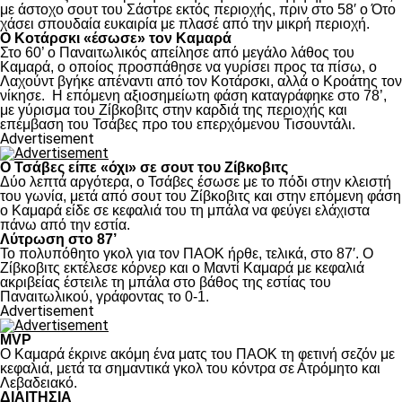
με άστοχο σουτ του Σάστρε εκτός περιοχής, πριν στο 58′ ο Ότο
χάσει σπουδαία ευκαιρία με πλασέ από την μικρή περιοχή.
Ο Κοτάρσκι «έσωσε» τον Καμαρά
Στο 60’ ο Παναιτωλικός απείλησε από μεγάλο λάθος του
Καμαρά, ο οποίος προσπάθησε να γυρίσει προς τα πίσω, ο
Λαχούντ βγήκε απέναντι από τον Κοτάρσκι, αλλά ο Κροάτης τον
νίκησε. Η επόμενη αξιοσημείωτη φάση καταγράφηκε στο 78’,
με γύρισμα του Ζίβκοβιτς στην καρδιά της περιοχής και
επέμβαση του Τσάβες προ του επερχόμενου Τισουντάλι.
Advertisement
Ο Τσάβες είπε «όχι» σε σουτ του Ζίβκοβιτς
Δύο λεπτά αργότερα, ο Τσάβες έσωσε με το πόδι στην κλειστή
του γωνία, μετά από σουτ του Ζίβκοβιτς και στην επόμενη φάση
ο Καμαρά είδε σε κεφαλιά του τη μπάλα να φεύγει ελάχιστα
πάνω από την εστία.
Λύτρωση στο 87’
Το πολυπόθητο γκολ για τον ΠΑΟΚ ήρθε, τελικά, στο 87′. Ο
Ζίβκοβιτς εκτέλεσε κόρνερ και ο Μαντί Καμαρά με κεφαλιά
ακριβείας έστειλε τη μπάλα στο βάθος της εστίας του
Παναιτωλικού, γράφοντας το 0-1.
Advertisement
MVP
Ο Καμαρά έκρινε ακόμη ένα ματς του ΠΑΟΚ τη φετινή σεζόν με
κεφαλιά, μετά τα σημαντικά γκολ του κόντρα σε Ατρόμητο και
Λεβαδειακό.
ΔΙΑΙΤΗΣΙΑ