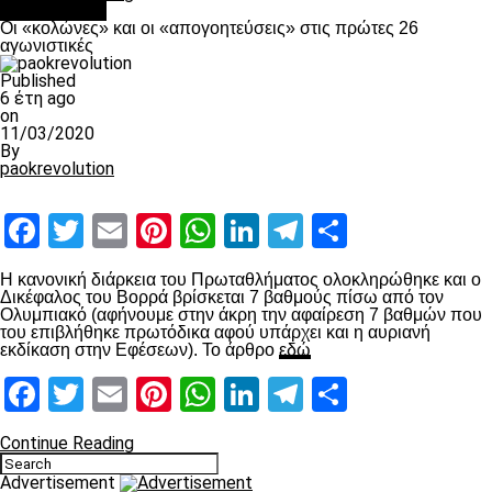
Ποδόσφαιρο
Οι «κολώνες» και οι «απογοητεύσεις» στις πρώτες 26
αγωνιστικές
Published
6 έτη ago
on
11/03/2020
By
paokrevolution
Facebook
Twitter
Email
Pinterest
WhatsApp
LinkedIn
Telegram
Μοιραστ
Η κανονική διάρκεια του Πρωταθλήματος ολοκληρώθηκε και ο
Δικέφαλος του Βορρά βρίσκεται 7 βαθμούς πίσω από τον
Ολυμπιακό (αφήνουμε στην άκρη την αφαίρεση 7 βαθμών που
του επιβλήθηκε πρωτόδικα αφού υπάρχει και η αυριανή
εκδίκαση στην Εφέσεων). Το άρθρο
εδώ
Facebook
Twitter
Email
Pinterest
WhatsApp
LinkedIn
Telegram
Μοιραστ
Continue Reading
Advertisement