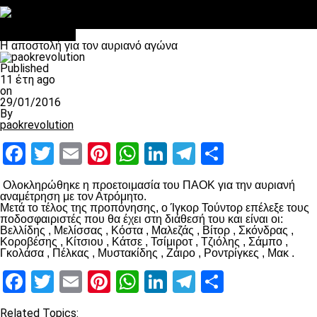
Στο OPEN τα προκριματικά, στη NOVA τα του πρωταθλήματος
Σαν σήμερα: Οταν “έφυγε” ο Λόραντ
πρωτοσέλιδο
H αποστολή για τον αυριανό αγώνα
Published
11 έτη ago
on
29/01/2016
By
paokrevolution
Facebook
Twitter
Email
Pinterest
WhatsApp
LinkedIn
Telegram
Μοιραστ
Ολοκληρώθηκε η προετοιμασία του ΠΑΟΚ για την αυριανή
αναμέτρηση με τον Ατρόμητο.
Μετά το τέλος της προπόνησης, ο Ίγκορ Τούντορ επέλεξε τους
ποδοσφαιριστές που θα έχει στη διάθεσή του και είναι οι:
Βελλίδης , Μελίσσας , Κόστα , Μαλεζάς , Βίτορ , Σκόνδρας ,
Κοροβέσης , Κίτσιου , Κάτσε , Τσίμιροτ , Τζιόλης , Σάμπο ,
Γκολάσα , Πέλκας , Μυστακίδης , Ζάιρο , Ροντρίγκες , Μακ .
Facebook
Twitter
Email
Pinterest
WhatsApp
LinkedIn
Telegram
Μοιραστ
Related Topics: