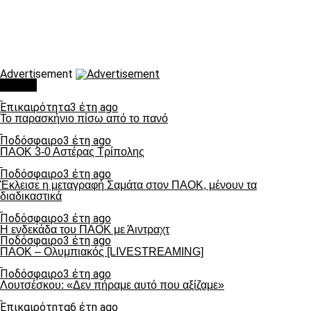
Advertisement
Τάσεις
Επικαιρότητα
3 έτη ago
Το παρασκήνιο πίσω από το πανό
Ποδόσφαιρο
3 έτη ago
ΠΑΟΚ 3-0 Αστέρας Τρίπολης
Ποδόσφαιρο
3 έτη ago
Έκλεισε η μεταγραφή Σαμάτα στον ΠΑΟΚ, μένουν τα
διαδικαστικά
Ποδόσφαιρο
3 έτη ago
Η ενδεκάδα του ΠΑΟΚ με Άιντραχτ
Ποδόσφαιρο
3 έτη ago
ΠΑΟΚ – Ολυμπιακός [LIVESTREAMING]
Ποδόσφαιρο
3 έτη ago
Λουτσέσκου: «Δεν πήραμε αυτό που αξίζαμε»
Επικαιρότητα
6 έτη ago