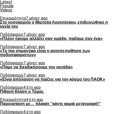
Latest
Popular
Videos
Επικαιρότητα
7 μήνες ago
Στο νοσοκομείο ο Μιρτσέα Λουτσέσκου, επιδεινώθηκε η
υγεία του
Ποδόσφαιρο
7 μήνες ago
«Πλέον έχουμε αλλάξει σαν ομάδα, παίξαμε σαν ένα»
Ποδόσφαιρο
7 μήνες ago
«Το πιο σημαντικό είναι η αυτοπεποίθηση των
ποδοσφαιριστών»
Ποδόσφαιρο
7 μήνες ago
«Πάμε να διεκδικήσουμε την οκτάδα»
Ποδόσφαιρο
7 μήνες ago
«Είναι απόλαυση να παίζεις για τον κόσμο του ΠΑΟΚ»
Ποδόσφαιρο
4 έτη ago
Πιθανή θλάση ο Τόμας
Επικαιρότητα
4 έτη ago
Παρουσίαση με… πλακάτ “κάντε καμιά μεταγραφή!”
Ποδόσφαιρο
4 έτη ago