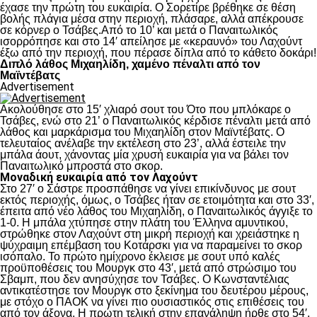
έχασε την πρώτη του ευκαιρία. Ο Σορετίρε βρέθηκε σε θέση
βολής πλάγια μέσα στην περιοχή, πλάσαρε, αλλά απέκρουσε
σε κόρνερ ο Τσάβες.Από το 10’ και μετά ο Παναιτωλικός
ισορρόπησε και στο 14′ απείλησε με «κεραυνό» του Λαχούντ
έξω από την περιοχή, που πέρασε δίπλα από το κάθετο δοκάρι!
Διπλό λάθος Μιχαηλίδη, χαμένο πέναλτι από τον
Μαϊντέβατς
Advertisement
Ακολούθησε στο 15′ χλιαρό σουτ του Ότο που μπλόκαρε ο
Τσάβες, ενώ στο 21’ ο Παναιτωλικός κέρδισε πέναλτι μετά από
λάθος και μαρκάρισμα του Μιχαηλίδη στον Μαϊντέβατς. Ο
τελευταίος ανέλαβε την εκτέλεση στο 23’, αλλά έστειλε την
μπάλα άουτ, χάνοντας μία χρυσή ευκαιρία για να βάλει τον
Παναιτωλικό μπροστά στο σκορ.
Μοναδική ευκαιρία από τον Λαχούντ
Στο 27′ ο Σάστρε προσπάθησε να γίνει επικίνδυνος με σουτ
εκτός περιοχής, όμως, ο Τσάβες ήταν σε ετοιμότητα και στο 33′,
έπειτα από νέο λάθος του Μιχαηλίδη, ο Παναιτωλικός άγγιξε το
1-0. Η μπάλα χτύπησε στην πλάτη του Έλληνα αμυντικού,
στρώθηκε στον Λαχούντ στη μικρή περιοχή και χρειάστηκε η
ψύχραιμη επέμβαση του Κοτάρσκι για να παραμείνει το σκορ
ισόπαλο. Το πρώτο ημίχρονο έκλεισε με σουτ υπό καλές
προϋποθέσεις του Μουργκ στο 43′, μετά από στρώσιμο του
Σβαμπ, που δεν ανησύχησε τον Τσάβες. Ο Κωνσταντέλιας
αντικατέστησε τον Μουργκ στο ξεκίνημα του δευτέρου μέρους,
με στόχο ο ΠΑΟΚ να γίνει πιο ουσιαστικός στις επιθέσεις του
από τον άξονα. Η πρώτη τελική στην επανάληψη ήρθε στο 54′,