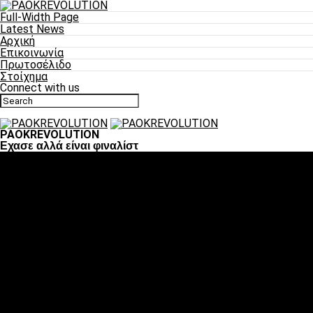
Full-Width Page
Latest News
Αρχική
Επικοινωνία
Πρωτοσέλιδο
Στοίχημα
Connect with us
PAOKREVOLUTION
Εχασε αλλά είναι φιναλίστ
Ποδόσφαιρο
«Πλέον έχουμε αλλάξει σαν ομάδα, παίξαμε σαν ένα»
«Το πιο σημαντικό είναι η αυτοπεποίθηση των
ποδοσφαιριστών»
«Πάμε να διεκδικήσουμε την οκτάδα»
«Είναι απόλαυση να παίζεις για τον κόσμο του ΠΑΟΚ»
«Θα τα δώσουμε όλα κόντρα στη Λιόν για την οκτάδα»
Μπάσκετ