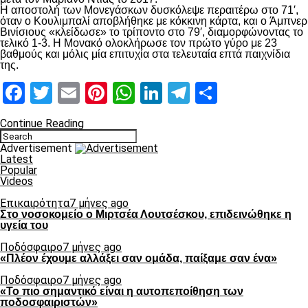
Η αποστολή των Μονεγάσκων δυσκόλεψε περαιτέρω στο 71′,
όταν ο Κουλιμπαλί αποβλήθηκε με κόκκινη κάρτα, και ο Άμπνερ
Βινίσιους «κλείδωσε» το τρίποντο στο 79′, διαμορφώνοντας το
τελικό 1-3. Η Μονακό ολοκλήρωσε τον πρώτο γύρο με 23
βαθμούς και μόλις μία επιτυχία στα τελευταία επτά παιχνίδια
της.
Facebook
Twitter
Email
Pinterest
WhatsApp
LinkedIn
Telegram
Μοιραστ
Continue Reading
Advertisement
Latest
Popular
Videos
Επικαιρότητα
7 μήνες ago
Στο νοσοκομείο ο Μιρτσέα Λουτσέσκου, επιδεινώθηκε η
υγεία του
Ποδόσφαιρο
7 μήνες ago
«Πλέον έχουμε αλλάξει σαν ομάδα, παίξαμε σαν ένα»
Ποδόσφαιρο
7 μήνες ago
«Το πιο σημαντικό είναι η αυτοπεποίθηση των
ποδοσφαιριστών»