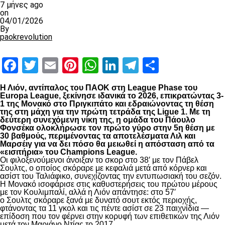
7 μήνες ago
on
04/01/2026
By
paokrevolution
Facebook
Twitter
Email
Pinterest
WhatsApp
LinkedIn
Telegram
Μοιραστ
Η Λιόν, αντίπαλος του ΠΑΟΚ στη League Phase του
Europa League, ξεκίνησε ιδανικά το 2026, επικρατώντας 3-
1 της Μονακό στο Πριγκιπάτο και εδραιώνοντας τη θέση
της στη μάχη για την πρώτη τετράδα της Ligue 1. Με τη
δεύτερη συνεχόμενη νίκη της, η ομάδα του Πάουλο
Φονσέκα ολοκλήρωσε τον πρώτο γύρο στην 5η θέση με
30 βαθμούς, περιμένοντας τα αποτελέσματα Λιλ και
Μαρσέιγ για να δει πόσο θα μειωθεί η απόσταση από τα
«εισιτήρια» του Champions League.
Οι φιλοξενούμενοι άνοιξαν το σκορ στο 38′ με τον Πάβελ
Σουλτς, ο οποίος σκόραρε με κεφαλιά μετά από κόρνερ και
ασίστ του Ταλιάφικο, συνεχίζοντας την εντυπωσιακή του σεζόν.
Η Μονακό ισοφάρισε στις καθυστερήσεις του πρώτου μέρους
με τον Κουλιμπαλί, αλλά η Λιόν απάντησε: στο 57′
ο Σουλτς σκόραρε ξανά με δυνατό σουτ εκτός περιοχής,
φτάνοντας τα 11 γκολ και τις πέντε ασίστ σε 23 παιχνίδια —
επίδοση που τον φέρνει στην κορυφή των επιθετικών της Λιόν
μετά τον Μαριάνο Ντίας το 2017.