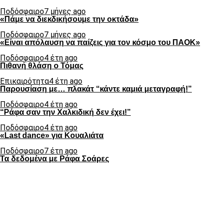
Ποδόσφαιρο
7 μήνες ago
«Πάμε να διεκδικήσουμε την οκτάδα»
Ποδόσφαιρο
7 μήνες ago
«Είναι απόλαυση να παίζεις για τον κόσμο του ΠΑΟΚ»
Ποδόσφαιρο
4 έτη ago
Πιθανή θλάση ο Τόμας
Επικαιρότητα
4 έτη ago
Παρουσίαση με… πλακάτ “κάντε καμιά μεταγραφή!”
Ποδόσφαιρο
4 έτη ago
“Ράφα σαν την Χαλκιδική δεν έχει!”
Ποδόσφαιρο
4 έτη ago
«Last dance» για Κουαλιάτα
Ποδόσφαιρο
7 έτη ago
Τα δεδομένα με Ράφα Σοάρες