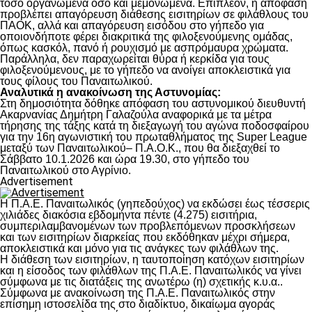
τόσο οργανωμένα όσο και μεμονωμένα. Επιπλέον, η απόφαση
προβλέπει απαγόρευση διάθεσης εισιτηρίων σε φιλάθλους του
ΠΑΟΚ, αλλά και απαγόρευση εισόδου στο γήπεδο για
οποιονδήποτε φέρει διακριτικά της φιλοξενούμενης ομάδας,
όπως κασκόλ, πανό ή ρουχισμό με ασπρόμαυρα χρώματα.
Παράλληλα, δεν παραχωρείται θύρα ή κερκίδα για τους
φιλοξενούμενους, με το γήπεδο να ανοίγει αποκλειστικά για
τους φίλους του Παναιτωλικού.
Αναλυτικά η ανακοίνωση της Αστυνομίας:
Στη δημοσιότητα δόθηκε απόφαση του αστυνομικού διευθυντή
Ακαρνανίας Δημήτρη Γαλαζούλα αναφορικά με τα μέτρα
τήρησης της τάξης κατά τη διεξαγωγή του αγώνα ποδοσφαίρου
για την 16η αγωνιστική του πρωταθλήματος της Super League
μεταξύ των Παναιτωλικoύ– Π.Α.Ο.Κ., που θα διεξαχθεί το
Σάββατο 10.1.2026 και ώρα 19.30, στο γήπεδο του
Παναιτωλικού στο Αγρίνιο.
Advertisement
Η Π.Α.Ε. Παναιτωλικός (γηπεδούχος) να εκδώσει έως τέσσερις
χιλιάδες διακόσια εβδομήντα πέντε (4.275) εισιτήρια,
συμπεριλαμβανομένων των προβλεπόμενων προσκλήσεων
και των εισιτηρίων διαρκείας που εκδόθηκαν μέχρι σήμερα,
αποκλειστικά και μόνο για τις ανάγκες των φιλάθλων της.
Η διάθεση των εισιτηρίων, η ταυτοποίηση κατόχων εισιτηρίων
και η είσοδος των φιλάθλων της Π.Α.Ε. Παναιτωλικός να γίνει
σύμφωνα με τις διατάξεις της ανωτέρω (η) σχετικής κ.υ.α..
Σύμφωνα με ανακοίνωση της Π.Α.Ε. Παναιτωλικός στην
επίσημη ιστοσελίδα της στο διαδίκτυο, δικαίωμα αγοράς