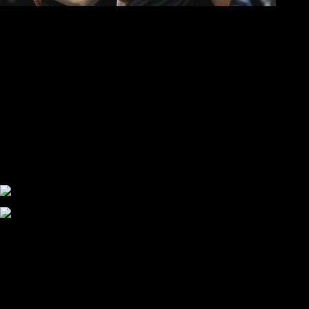
Νίκησε κούραση και ταλαιπωρία και πέρασε από την Σύρο!
«Εμφανιστήκαμε σοβαροί και συγκεντρωμένοι από την αρχή»
«Πέταξε» για τους «16» του CEV Challenge Cup
«Δώσαμε το 100%, ήταν σπουδαίος αγώνας»
Επικαιρότητα
Στο νοσοκομείο ο Μιρτσέα Λουτσέσκου, επιδεινώθηκε η υγεία
του
Ανακοίνωση εννιά ΣΦ ΠΑΟΚ: «Θέλουμε ανεξάρτητο και
αυτάρκη ΑΣ, την καλύτερη λύση για την Τούμπα»
Συγκλονισμένος και ο Αντρέ με την απώλεια του Ζότα
Αναμένοντας την ανακοίνωση από τον Θανάση Κατσαρή
ΠΑΟΚ και τηλεοπτικά: αποκλειστικά απόφαση Σαββίδη
Αντίπαλοι
Νέα προβλήματα στην Μπέτις πριν την Τούμπα
Επίσημο «stop» στους φίλους του ΠΑΟΚ στο Αγρίνιο
Η Λιόν «σφυροκόπησε» τη Μονακό και πλησιάζει στο