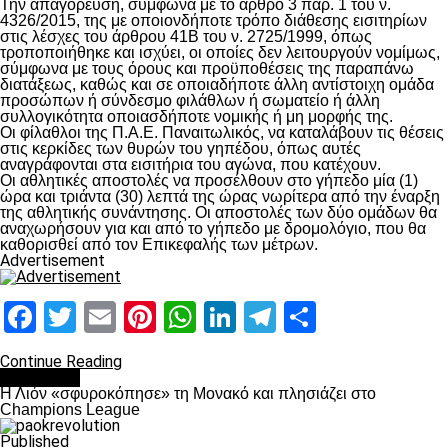
Την απαγόρευση, σύμφωνα με το άρθρο 3 παρ. 1 του ν.
4326/2015, της με οποιονδήποτε τρόπο διάθεσης εισιτηρίων
στις λέσχες του άρθρου 41Β του ν. 2725/1999, όπως
τροποποιήθηκε και ισχύει, οι οποίες δεν λειτουργούν νομίμως,
σύμφωνα με τους όρους και προϋποθέσεις της παραπάνω
διατάξεως, καθώς και σε οποιαδήποτε άλλη αντίστοιχη ομάδα
προσώπων ή σύνδεσμο φιλάθλων ή σωματείο ή άλλη
συλλογικότητα οποιασδήποτε νομικής ή μη μορφής της.
Οι φίλαθλοι της Π.Α.Ε. Παναιτωλικός, να καταλάβουν τις θέσεις
στις κερκίδες των θυρών του γηπέδου, όπως αυτές
αναγράφονται στα εισιτήρια του αγώνα, που κατέχουν.
Οι αθλητικές αποστολές να προσέλθουν στο γήπεδο μία (1)
ώρα και τριάντα (30) λεπτά της ώρας νωρίτερα από την έναρξη
της αθλητικής συνάντησης. Οι αποστολές των δύο ομάδων θα
αναχωρήσουν για και από το γήπεδο με δρομολόγιο, που θα
καθορισθεί από τον Επικεφαλής των μέτρων.
Advertisement
Facebook
Twitter
Email
Pinterest
WhatsApp
LinkedIn
Telegram
Μοιραστ
Continue Reading
Αντίπαλοι
Η Λιόν «σφυροκόπησε» τη Μονακό και πλησιάζει στο
Champions League
Published