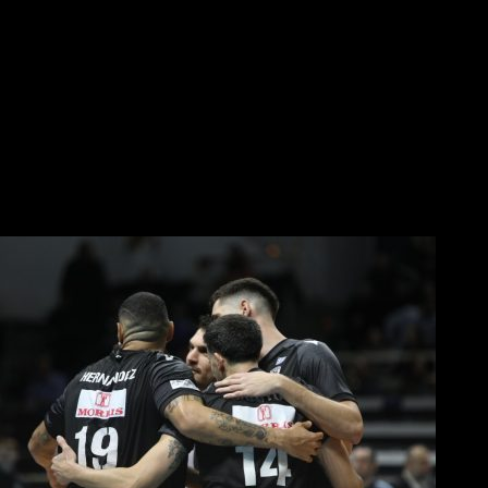
Αλλαγή ώρας με Σπόρτινγκ και Μπιλμπάο
Μπάσκετ-Final 8 στο Κύπελλο: Πού και πότε θα γίνει
«Συγχαρητήρια στην ομάδα για την προσπάθεια και ένα μεγάλο
ευχαριστώ στους φιλάθλους του ΠΑΟΚ»
Ομιλία στήριξης από Μυστακίδη στα αποδυτήρια του ΠΑΟΚ
«Μας δίνει μεγάλη υποστήριξη η ομιλία του κ. Μυστακίδη, που
είδε τους παίκτες να παλεύουν για τον ΠΑΟΚ»
Βόλλεϋ
«Άλμα» πρόκρισης για την οκτάδα από τον ΠΑΟΚ