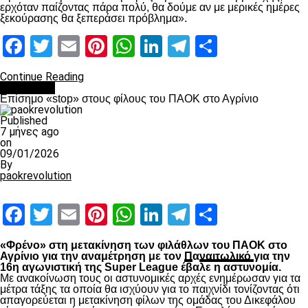
ερχόταν παίζοντας πάρα πολύ, θα δούμε αν με μερικές ημέρες
ξεκούρασης θα ξεπεράσει πρόβλημα».
Facebook
Twitter
Email
Pinterest
WhatsApp
LinkedIn
Telegram
Μοιραστ
Continue Reading
Αντίπαλοι
Επίσημο «stop» στους φίλους του ΠΑΟΚ στο Αγρίνιο
Published
7 μήνες ago
on
09/01/2026
By
paokrevolution
Facebook
Twitter
Email
Pinterest
WhatsApp
LinkedIn
Telegram
Μοιραστ
«Φρένο» στη μετακίνηση των φιλάθλων του ΠΑΟΚ στο
Αγρίνιο για την αναμέτρηση με τον
Π
α
ναιτωλικό
για την
16η αγωνιστική της Super League έβαλε η αστυνομία.
Με ανακοίνωση τους οι αστυνομικές αρχές ενημέρωσαν για τα
μέτρα τάξης τα οποία θα ισχύουν για το παιχνίδι τονίζοντας ότι
απαγορεύεται η μετακίνηση φίλων της ομάδας του Δικεφάλου