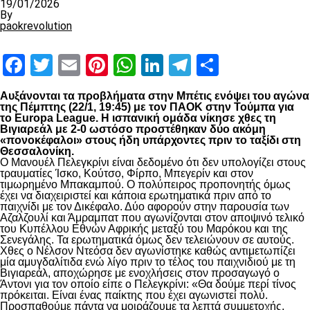
19/01/2026
By
paokrevolution
Facebook
Twitter
Email
Pinterest
WhatsApp
LinkedIn
Telegram
Μοιραστ
Αυξάνονται τα προβλήματα στην Μπέτις ενόψει του αγώνα
της Πέμπτης (22/1, 19:45) με τον
ΠΑΟΚ
στην Τούμπα για
το
Europa
League
. Η ισπανική ομάδα νίκησε χθες τη
Βιγιαρεάλ με 2-0 ωστόσο προστέθηκαν δύο ακόμη
«πονοκέφαλοι» στους ήδη υπάρχοντες πριν το ταξίδι στη
Θεσσαλονίκη.
Ο Μανουέλ Πελεγκρίνι είναι δεδομένο ότι δεν υπολογίζει στους
τραυματίες Ίσκο, Κούτσο, Φίρπο, Μπεγερίν και στον
τιμωρημένο Μπακαμπού. Ο πολύπειρος προπονητής όμως
έχει να διαχειριστεί και κάποια ερωτηματικά πριν από το
παιχνίδι με τον Δικέφαλο. Δύο αφορούν στην παρουσία των
Αζαλζουλί και Άμραμπατ που αγωνίζονται στον αποψινό τελικό
του Κυπέλλου Εθνών Αφρικής μεταξύ του Μαρόκου και της
Σενεγάλης. Τα ερωτηματικά όμως δεν τελειώνουν σε αυτούς.
Χθες ο Νέλσον Ντεόσα δεν αγωνίστηκε καθώς αντιμετωπίζει
μία αμυγδαλίτιδα ενώ λίγο πριν το τέλος του παιχνιδιού με τη
Βιγιαρεάλ, αποχώρησε με ενοχλήσεις στον προσαγωγό ο
Άντονι για τον οποίο είπε ο Πελεγκρίνι: «Θα δούμε περί τίνος
πρόκειται. Είναι ένας παίκτης που έχει αγωνιστεί πολύ.
Προσπαθούμε πάντα να μοιράζουμε τα λεπτά συμμετοχής,