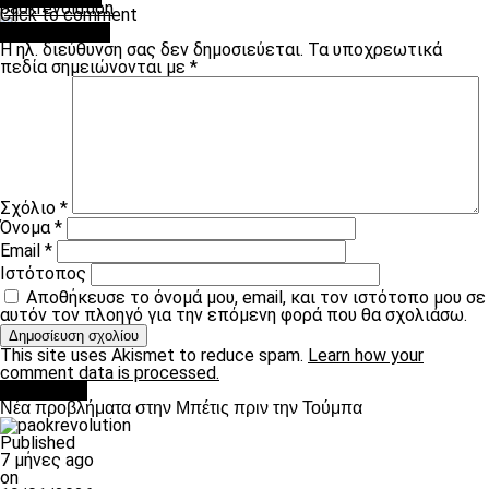
paokrevolution
Click to comment
Leave a Reply
Η ηλ. διεύθυνση σας δεν δημοσιεύεται.
Τα υποχρεωτικά
πεδία σημειώνονται με
*
Σχόλιο
*
Όνομα
*
Email
*
Ιστότοπος
Αποθήκευσε το όνομά μου, email, και τον ιστότοπο μου σε
αυτόν τον πλοηγό για την επόμενη φορά που θα σχολιάσω.
This site uses Akismet to reduce spam.
Learn how your
comment data is processed.
Αντίπαλοι
Νέα προβλήματα στην Μπέτις πριν την Τούμπα
Published
7 μήνες ago
on