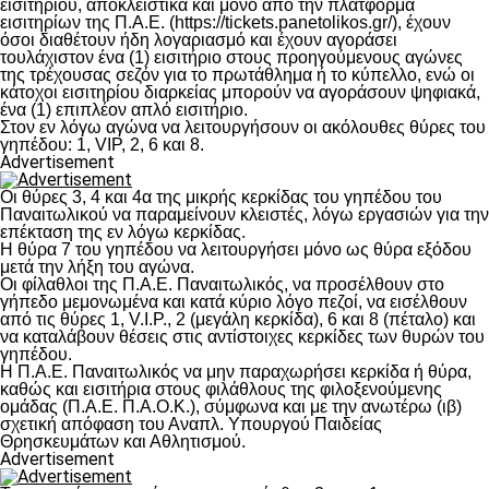
εισιτηρίου, αποκλειστικά και μόνο από την πλατφόρμα
εισιτηρίων της Π.Α.Ε. (https://tickets.panetolikos.gr/), έχουν
όσοι διαθέτουν ήδη λογαριασμό και έχουν αγοράσει
τουλάχιστον ένα (1) εισιτήριο στους προηγούμενους αγώνες
της τρέχουσας σεζόν για το πρωτάθλημα ή το κύπελλο, ενώ οι
κάτοχοι εισιτηρίου διαρκείας μπορούν να αγοράσουν ψηφιακά,
ένα (1) επιπλέον απλό εισιτήριο.
Στον εν λόγω αγώνα να λειτουργήσουν οι ακόλουθες θύρες του
γηπέδου: 1, VIP, 2, 6 και 8.
Advertisement
Οι θύρες 3, 4 και 4α της μικρής κερκίδας του γηπέδου του
Παναιτωλικού να παραμείνουν κλειστές, λόγω εργασιών για την
επέκταση της εν λόγω κερκίδας.
Η θύρα 7 του γηπέδου να λειτουργήσει μόνο ως θύρα εξόδου
μετά την λήξη του αγώνα.
Οι φίλαθλοι της Π.Α.Ε. Παναιτωλικός, να προσέλθουν στο
γήπεδο μεμονωμένα και κατά κύριο λόγο πεζοί, να εισέλθουν
από τις θύρες 1, V.I.P., 2 (μεγάλη κερκίδα), 6 και 8 (πέταλο) και
να καταλάβουν θέσεις στις αντίστοιχες κερκίδες των θυρών του
γηπέδου.
Η Π.Α.Ε. Παναιτωλικός να μην παραχωρήσει κερκίδα ή θύρα,
καθώς και εισιτήρια στους φιλάθλους της φιλοξενούμενης
ομάδας (Π.Α.Ε. Π.Α.Ο.Κ.), σύμφωνα και με την ανωτέρω (ιβ)
σχετική απόφαση του Αναπλ. Υπουργού Παιδείας
Θρησκευμάτων και Αθλητισμού.
Advertisement