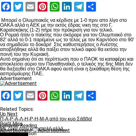
Facebook
Twitter
Email
Pinterest
WhatsApp
LinkedIn
Telegram
Μοιραστ
Μπορεί ο Ολυμπιακός να κέρδισε με 1-0 πριν απο λίγο στο
ΟΑΚΑ αλλά η ΑΕΚ με την εκτός έδρας νικη της στο Γ.
Καραϊσκάκης (1-2) πήρε την πρόκριση για τον τελικό.
O Ρομαό ήταν ο παίκτης που σκόραρε για τον Ολυμπιακό στο
82′ αλλά το 0-1 παρέμεινε ως το τέλος με τον Καρντόσο στο 90′
να σημαδεύει το δοκάρι! Στις καθυστερήσεις ο Ανέστης
αποβλήθηκε αλλά θα παίξει στον τελικό αφού θα εκτίσει την
ποινή του την Κυριακή.
Αυτό σημαίνει ότι σε περίπτωση που ο ΠΑΟΚ τα καταφέρει και
αποκλείσει αύριο τον Παναθηναϊκό, ο τελικός της 6ης Μάη δεν
θα διεξαχθεί στο ΟΑΚΑ αφού αυτή είναι η ξεκάθαρη θέση της
ασπρόμαυρης ΠΑΕ.
Advertisement
Facebook
Twitter
Email
Pinterest
WhatsApp
LinkedIn
Telegram
Μοιραστ
Related Topics:
Up Next
Π-Α-Ρ-Α-Λ-Η-Ρ-Η-Μ-Α από τον κυρ Σάββα!
Don't Miss
Continue Reading
Με Ζέκα στην αποστολή αλλά…
Advertisement
You may like