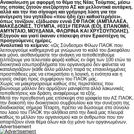
Ανακοίνωση με αφορμή το θέμα της Νέας Τούμπας, μέσω
της οποίας ζητούν ανεξάρτητο ΑΣ και μελλοντικά αυτάρκη,
αλλά και την πιο σίγουρη και γρήγορη λύση για την
ανέγερση του γηπέδου «που ήδη έχει καθυστερήσει»,
όπως τονίζουν, εξέδωσαν εννιά ΣΦ ΠΑΟΚ (ΑΜΠΑΛΑΕΑ,
ΜΑΚΕΔΟΝΕΣ, ΤΟΥΜΠΑ, #031# ΠΕΡΑΙΑ (ΕΟ), ΕΠΑΝΟΜΗ,
ΑΜΥΝΤΑΙΟ, ΜΟΥΔΑΝΙΑ, ΦΛΩΡΙΝΑ ΚΑΙ ΧΡΥΣΟΥΠΟΛΗΣ).
Εξηγούν και γιατί έκαναν επίσκεψη στον Ερασιτέχνη τις
προηγούμενες ημέρες.
Αναλυτικά το κείμενο:
«Ως Σύνδεσμοι Φίλων ΠΑΟΚ που
λειτουργούμε καθημερινά με γνώμωνα το καλό του Δικεφάλου
και μόνο, αισθανόμαστε την ανάγκη να τοποθετηθούμε
(ελπίζουμε για τελευταία φορά) καθώς εν όψη των 100 ετών τα
διοικητικά εσωπροβλήματα του οργανισμού δεν φαίνεται να
καταλαγιάζουν (κάθε άλλο μάλλον) παρά τις επανειλημμένες
προσπάθειες μας να επικρατήσει η λογική, η ενότητα και η
υγιείς σκέψη προς συμφέρουν του ΠΑΟΚ μας.
Χωρίς να μακρηγορούμε καθώς στις περιστάσεις που
βιώνουμε μάλλον δεν αρμόζουν μανιφέστα αλλά λακωνικές
τοποθετήσεις και δράση, αναφέρουμε τα εξής.
Μετά την προχθεσινή μας επίσκεψη στα γραφεία του ΑΣ ΠΑΟΚ,
την διακοπή του διοικητικού συμβουλίου και την συνέχιση της
διαδικασίας σήμερα Τέταρτη, πρέπει να δώσουμε στο σύνολο
του λαού του ΠΑΟΚ την αλήθεια από την δικιά μας πλευρά
καθώς το μέλλον του οργανισμού και οι άνθρωποι που τον
απαρτίζουν είναι θέμα όλων και όχι μόνο των οργανωμένων.
Advertisement