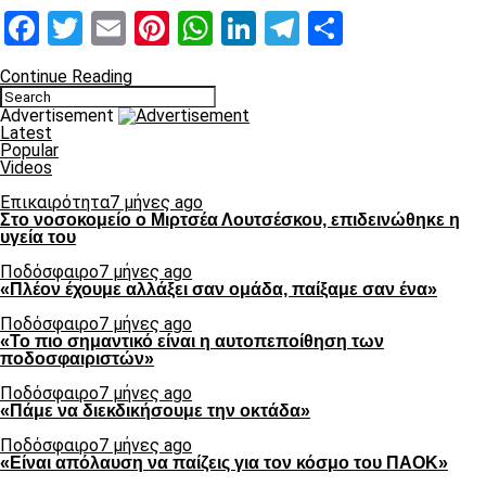
Facebook
Twitter
Email
Pinterest
WhatsApp
LinkedIn
Telegram
Μοιραστ
Continue Reading
Advertisement
Latest
Popular
Videos
Επικαιρότητα
7 μήνες ago
Στο νοσοκομείο ο Μιρτσέα Λουτσέσκου, επιδεινώθηκε η
υγεία του
Ποδόσφαιρο
7 μήνες ago
«Πλέον έχουμε αλλάξει σαν ομάδα, παίξαμε σαν ένα»
Ποδόσφαιρο
7 μήνες ago
«Το πιο σημαντικό είναι η αυτοπεποίθηση των
ποδοσφαιριστών»
Ποδόσφαιρο
7 μήνες ago
«Πάμε να διεκδικήσουμε την οκτάδα»
Ποδόσφαιρο
7 μήνες ago
«Είναι απόλαυση να παίζεις για τον κόσμο του ΠΑΟΚ»