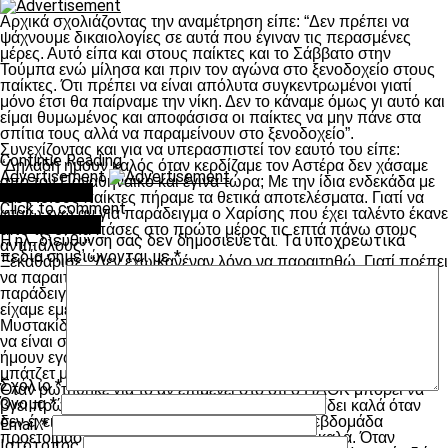
Αρχικά σχολιάζοντας την αναμέτρηση είπε: “Δεν πρέπει να
ψάχνουμε δικαιολογίες σε αυτά που έγιναν τις περασμένες
μέρες. Αυτό είπα και στους παίκτες και το Σάββατο στην
Τούμπα ενώ μίλησα και πριν τον αγώνα στο ξενοδοχείο στους
παίκτες. Ότι πρέπει να είναι απόλυτα συγκεντρωμένοι γιατί
μόνο έτσι θα παίρναμε την νίκη. Δεν το κάναμε όμως γι αυτό και
είμαι θυμωμένος και αποφάσισα οι παίκτες να μην πάνε στα
σπίτια τους αλλά να παραμείνουν στο ξενοδοχείο”.
Συνεχίζοντας και για να υπερασπιστεί τον εαυτό του είπε:
Continue Reading
“Δηλαδή ήμουν καλός όταν κερδίζαμε τον Αστέρα δεν χάσαμε
Advertisement
από τον Παναθηναϊκό και έγινα τώρα; Με την ίδια ενδεκάδα με
You may like
τους ίδιους παίκτες πήραμε τα θετικά αποτελέσματα. Γιατί να
Click to comment
φταίω εγώ αν για παράδειγμα ο Χαρίσης που έχει ταλέντο έκανε
Leave a Reply
από τις εννιά πάσες στο πρώτο μέρος τις επτά πάνω στους
Η ηλ. διεύθυνση σας δεν δημοσιεύεται.
Τα υποχρεωτικά
αντιπάλους;”
πεδία σημειώνονται με
*
Ξεκαθάρισε: “Δεν έχω κανέναν λόγο να παραιτηθώ. Γιατί πρέπει
να παραιτηθώ; Θεωρείτε ότι έχω το μαγικό ραβδί έτσι ώστε για
παράδειγμα να γίνουν Φορτούνης και Ιντέγε οι παίκτες που
είχαμε εμείς σε αυτό το ματς στην επίθεση; Πέλκας και
Μυστακίδης όταν αποκτήθηκαν το καλοκαίρι προορίζονταν για
να είναι στην 20άδα. Το μπάτζετ δεν κάνει την ομάδα και αν
ήμουν εγώ προπονητής σε αγγλική ομάδα που ελέγχει και το
μπάτζετ μπορεί να μου ζητούσατε ευθύνες…”
Σχόλιο
*
Όταν ρωτήθηκε για το αν επιμένει στο ότι ο ΠΑΟΚ μπορεί να
Όνομα
*
βγει πρώτος στα πλέι οφ είπε: “Η ομάδα αποδίδει καλά όταν
δεν έχει ματς μεσοβδόμαδα αλλά έχουμε μια εβδομάδα
Email
*
προετοιμασίας. Και εκεί βλέπετε ότι αποδίδει καλά. Όταν
Ιστότοπος