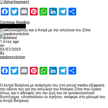
Facebook
Twitter
Email
Pinterest
WhatsApp
LinkedIn
Telegram
Μοιραστ
Continue Reading
Επικαιρότητα
Συγκλονισμένος και ο Αντρέ με την απώλεια του Ζότα
Published
1 έτος ago
on
03/07/2025
By
paokrevolution
Facebook
Twitter
Email
Pinterest
WhatsApp
LinkedIn
Telegram
Μοιραστ
Ο Αντρέ Βιεϊρίνια με ανάρτηση του στα social media εξέφρασε
την οδύνη του για την απώλεια του Ντιόγκο Ζότα που έχασε
όπως και ο αδελφός του την ζωή του σε αυτοκινητιστικό
δυστύχημα. «Αναπαύσου εν ειρήνη», ανέφερε στο μήνυμά του
ο Αντρέ Βιεϊρίνια.