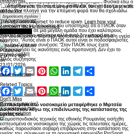
υπάρχει ματς μεσοβδόμαδα υπάρχει πρόβλημα”. Φυσικά εδώ ο
Αποθήκευσε το όνομά μου, email, και τον ιστότοπο μου σε
Τούντορ δεν ειπε ότι στα πλέι οφ ο ΠΑΟΚ θα έχει δυο ματς κάθε
αυτόν τον πλοηγό για την επόμενη φορά που θα σχολιάσω.
εβδομάδα!
Advertisement
This site uses Akismet to reduce spam.
Learn how your
Συνεχίζοντας τις δηλώσεις του υποστήριξε ότι ο ΠΑΟΚ όταν
comment data is processed.
παίζει απέναντι σε μια μεγάλη ομάδα που έχει καλύτερους
Επικαιρότητα
παικτες αποδίδει καλύτερα αλλά αυτό δεν μπορεί να το
Στο νοσοκομείο ο Μιρτσέα Λουτσέσκου, επιδεινώθηκε η υγεία
εξηγήσει. “Αυτός είναι ο ΠΑΟΚ αυτοί είναι οι ποδοσφαιριστές
του
που έχω” είπε και συνέχισε: “Στον ΠΑΟΚ ίσως έχετε
υπερεκτιμήσει τις ικανότητες ενός προπονητή. Δεν έχει το
Published
μαγικό ραβδί!|
7 μήνες ago
Τέλος συζήτησης
on
23/01/2026
Facebook
Twitter
Email
Pinterest
WhatsApp
LinkedIn
Telegram
Μοιραστ
By
paokrevolution
Related Topics:
Facebook
Twitter
Email
Pinterest
WhatsApp
LinkedIn
Telegram
Μοιραστ
Up Next
“Πρέπει να δουλέψουμε σκληρά”
Don't Miss
“Είχαμε ευκαιρίες”
Εσπευσμένα στο νοσοκομείο μεταφέρθηκε ο Μιρτσέα
Λουτσέσκου λόγω της επιδείνωσης της κατάστασης της
paokrevolution
υγείας του.
Ο ομοσπονδιακός τεχνικός της εθνικής Ρουμανίας εισήχθη
εσπευσμένα σε νοσοκομείο της χώρας τις τελευταίες ημέρες,
καθώς παρουσίασε σοβαρή επιβάρυνση στην κατάσταση της
υγείας του, σύμφωνα με τη ρουμανική εφημερίδα ProSport.