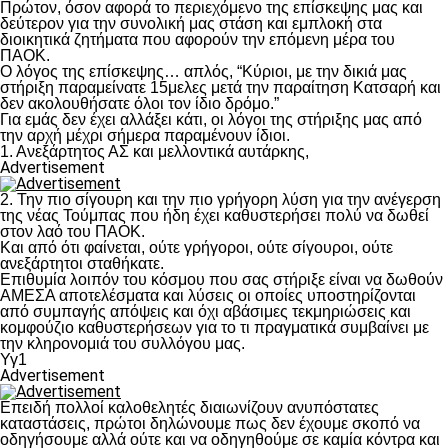
Πρώτον, όσον αφορά το περιεχόμενο της επίσκεψης μας και
δεύτερον για την συνολική μας στάση και εμπλοκή στα
διοικητικά ζητήματα που αφορούν την επόμενη μέρα του
ΠΑΟΚ.
Ο λόγος της επίσκεψης… απλός, “Κύριοι, με την δικιά μας
στήριξη παραμείνατε 15μελες μετά την παραίτηση Κατσαρή και
δεν ακολουθήσατε όλοι τον ίδιο δρόμο.”
Για εμάς δεν έχει αλλάξει κάτι, οι λόγοι της στήριξης μας από
την αρχή μέχρι σήμερα παραμένουν ίδιοι.
1. Ανεξάρτητος ΑΣ και μελλοντικά αυτάρκης,
Advertisement
2. Την πιο σίγουρη και την πιο γρήγορη λύση για την ανέγερση
της νέας Τούμπας που ήδη έχει καθυστερήσει πολύ να δωθεί
στον λαό του ΠΑΟΚ.
Και από ότι φαίνεται, ούτε γρήγοροι, ούτε σίγουροι, ούτε
ανεξάρτητοι σταθήκατε.
Επιθυμία λοιπόν του κόσμου που σας στήριξε είναι να δωθούν
ΑΜΕΣΑ αποτελέσματα και λύσεις οι οποίες υποστηρίζονται
από συμπαγής απόψεις και όχι αβάσιμες τεκμηριώσεις και
κομφούζιο καθυστερήσεων για το τι πραγματικά συμβαίνει με
την κληρονομιά του συλλόγου μας.
Υγ1
Advertisement
Επειδή πολλοί καλοθελητές διαιωνίζουν ανυπόστατες
καταστάσεις, πρώτοι δηλώνουμε πως δεν έχουμε σκοπό να
οδηγήσουμε αλλά ούτε και να οδηγηθούμε σε καμία κόντρα και