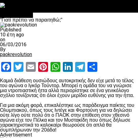
Στο OPEN τα προκριματικά, στη NOVA τα του πρωταθλήματος
Σαν σήμερα: Οταν “έφυγε” ο Λόραντ
Επικαιρότητα
“Γιατί πρέπει να παραιτηθώ;”
Published
10 έτη ago
on
06/03/2016
By
paokrevolution
Facebook
Twitter
Email
Pinterest
WhatsApp
LinkedIn
Telegram
Μοιραστ
Καμιά διάθεση ουσιώδους αυτοκριτικής δεν είχε μετά το τέλος
του αγώνα ο Ιγκόρ Τούντορ. Μπορεί η ομάδα του να γνώρισε
μια ντροπιαστική ήττα αλλά περιορίστηκε σε ένα γενικόλογο
σχόλιο τονίζοντας ότι όλοι έχουν μερίδιο ευθύνης για την ήττα.
Για μια ακόμη φορά, επικαλέστηκε ως παράδειγμα παίκτες του
Ολυμπιακού, όπως τους Ιντέγε και Φορτούνη για να δηλώσει
ούτε λίγο ούτε πολύ ότι ο ΠΑΟΚ στην επίθεση στον χθεσινό
αγώνα είχε τον Πέλκα και τον Μυστακίδη που όπως δήλωσε
χαρακτηριστικά το καλοκαίρι θεωρούσε ότι απλά θα
συμπλήρωναν την 20άδα!
Advertisement