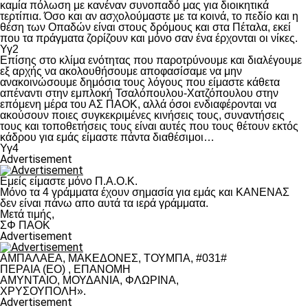
καμία πόλωση με κανέναν συνοπαδό μας για διοικητικά
τερτίπια. Όσο και αν ασχολούμαστε με τα κοινά, το πεδίο και η
θέση των Οπαδών είναι στους δρόμους και στα Πέταλα, εκεί
που τα πράγματα ζορίζουν και μόνο σαν ένα έρχονται οι νίκες.
Υγ2
Επίσης στο κλίμα ενότητας που παροτρύνουμε και διαλέγουμε
εξ αρχής να ακολουθήσουμε αποφασίσαμε να μην
ανακοινώσουμε δημόσια τους λόγους που είμαστε κάθετα
απέναντι στην εμπλοκή Τσαλόπουλου-Χατζόπουλου στην
επόμενη μέρα του ΑΣ ΠΑΟΚ, αλλά όσοι ενδιαφέρονται να
ακούσουν ποιες συγκεκριμένες κινήσεις τους, συναντήσεις
τους και τοποθετήσεις τους είναι αυτές που τους θέτουν εκτός
κάδρου για εμάς είμαστε πάντα διαθέσιμοι…
Υγ4
Advertisement
Εμείς είμαστε μόνο Π.Α.Ο.Κ.
Μόνο τα 4 γράμματα έχουν σημασία για εμάς και ΚΑΝΕΝΑΣ
δεν είναι πάνω απο αυτά τα ιερά γράμματα.
Μετά τιμής,
ΣΦ ΠΑΟΚ
Advertisement
ΑΜΠΑΛΑΕΑ, ΜΑΚΕΔΟΝΕΣ, ΤΟΥΜΠΑ, #031#
ΠΕΡΑΙΑ (ΕΟ) , ΕΠΑΝΟΜΗ
ΑΜΥΝΤΑΙΟ, ΜΟΥΔΑΝΙΑ, ΦΛΩΡΙΝΑ,
ΧΡΥΣΟΥΠΟΛΗ».
Advertisement