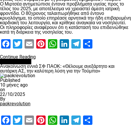
Ο Μιρτσέα αντιμετώπισε έντονα προβλήματα υγείας προς το
τέλος του 2025, με αποτέλεσμα να χρειαστεί άμεση ιατρική
φροντίδα. Ο 80χρονος ταλαιπωρήθηκε από έντονο
κρυολόγημα, το οποίο επηρέασε αρνητικά την ήδη επιβαρυμένη
καρδιακή του λειτουργία, και κρίθηκε αναγκαία να νοσηλευτεί.
Οι πληροφορίες αναφέρουν ότι η κατάστασή του επιδεινώθηκε
κατά τη διάρκεια της νοσηλείας του.
Facebook
Twitter
Email
Pinterest
WhatsApp
LinkedIn
Telegram
Μοιραστ
Continue Reading
Επικαιρότητα
Ανακοίνωση εννιά ΣΦ ΠΑΟΚ: «Θέλουμε ανεξάρτητο και
αυτάρκη ΑΣ, την καλύτερη λύση για την Τούμπα»
Published
10 μήνες ago
on
22/10/2025
By
paokrevolution
Facebook
Twitter
Email
Pinterest
WhatsApp
LinkedIn
Telegram
Μοιραστ