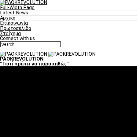
Full-Width Page
Latest News
Αρχική
Επικοινωνία
Πρωτοσέλιδο
Στοίχημα
Connect with us
PAOKREVOLUTION
“Γιατί πρέπει να παραιτηθώ;”
Ποδόσφαιρο
«Πλέον έχουμε αλλάξει σαν ομάδα, παίξαμε σαν ένα»
«Το πιο σημαντικό είναι η αυτοπεποίθηση των
ποδοσφαιριστών»
«Πάμε να διεκδικήσουμε την οκτάδα»
«Είναι απόλαυση να παίζεις για τον κόσμο του ΠΑΟΚ»
«Θα τα δώσουμε όλα κόντρα στη Λιόν για την οκτάδα»
Μπάσκετ