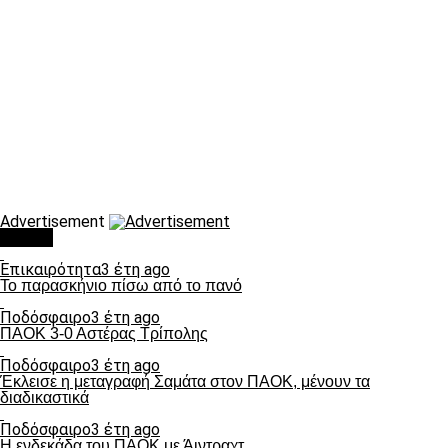
Advertisement
Τάσεις
Επικαιρότητα
3 έτη ago
Το παρασκήνιο πίσω από το πανό
Ποδόσφαιρο
3 έτη ago
ΠΑΟΚ 3-0 Αστέρας Τρίπολης
Ποδόσφαιρο
3 έτη ago
Έκλεισε η μεταγραφή Σαμάτα στον ΠΑΟΚ, μένουν τα
διαδικαστικά
Ποδόσφαιρο
3 έτη ago
Η ενδεκάδα του ΠΑΟΚ με Άιντραχτ