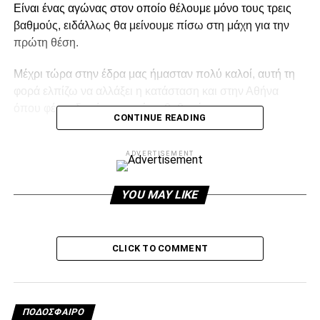
Είναι ένας αγώνας στον οποίο θέλουμε μόνο τους τρεις
βαθμούς, ειδάλλως θα μείνουμε πίσω στη μάχη για την
πρώτη θέση.
Mέχρι τώρα στην έδρα μας ήμασταν πολύ καλοί, αυτή τη
φορά ελπίζω να αλλάξει η κατάσταση και στην Αθήνα
όπου φέτος δεν έχουμε πάρει βαθμούς» .
CONTINUE READING
ADVERTISEMENT
ADVERTISEMENT
YOU MAY LIKE
Facebook
Twitter
Email
Pinterest
WhatsApp
LinkedIn
Telegram
Μοιρασ
CLICK TO COMMENT
RELATED TOPICS:
UP NEXT
Δεν παίζει και ο Κουρμπέλης
ΠΟΔΌΣΦΑΙΡΟ