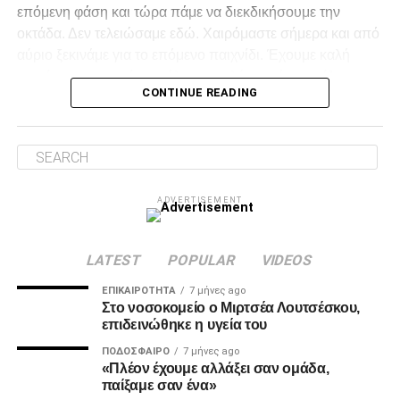
επόμενη φάση και τώρα πάμε να διεκδικήσουμε την
κρατήσουμε.
οκτάδα. Δεν τελειώσαμε εδώ. Χαιρόμαστε σήμερα και από
αύριο ξεκινάμε για το επόμενο παιχνίδι. Έχουμε καλή
χημεία με τους παίκτες, όλο και καλύτερη όσο παίζουμε
ADVERTISEMENT
CONTINUE READING
περισσότερο. Σήμερα δεν ξέρω αν με άκουγαν με τόσο
κόσμο. Είμαι χαρούμενος που μπορώ να βοηθάω την
ομάδα φέτος».
Για το αν ο τωρινός ο ΠΑΟΚ έχει μεγαλύτερο ταβάνι
Facebook
Twitter
Email
Pinterest
WhatsApp
LinkedIn
Telegram
Μοιρασ
από κάθε άλλη ομάδα που είχε στον σύλλογο:
«Έχετε
ADVERTISEMENT
αυτή τη γνώμη, ξέρετε την γνώμη μου, πρέπει να
είμαστε focus στο επόμενο ματς, είναι περίπλοκο αυτό
που βλέπουμε, είναι τόσες λεπτομέρειες που το μόνο
LATEST
POPULAR
VIDEOS
που μετράει είναι να είμαστε συγκεντρωμένοι. Αλλά
ΕΠΙΚΑΙΡΌΤΗΤΑ
7 μήνες ago
και οι λεπτομέρειες δίνουν το κάτι παραπάνω».
Στο νοσοκομείο ο Μιρτσέα Λουτσέσκου,
Για τα δυο στοιχεία οι συνδυασμοί στα γκολ, δεν
επιδεινώθηκε η υγεία του
δέχεται ευκαιρίες σοβαρές:
«Σίγουρα είναι στο ανώτερο
ΠΟΔΌΣΦΑΙΡΟ
7 μήνες ago
επίπεδο το πνευματικό μκομμάτι και ότι οι παίκτες
«Πλέον έχουμε αλλάξει σαν ομάδα,
αισθάνονται καλά σωματικά, είναι ότι ο καθένας βλέπεις
παίξαμε σαν ένα»