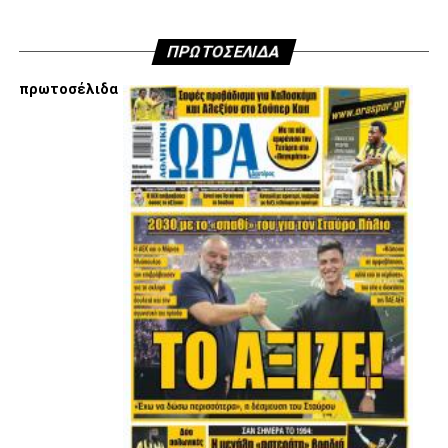
Facebook
Twitter
Email
Pinterest
WhatsApp
LinkedIn
Telegram
Μοιρασ
ΠΡΩΤΟΣΕΛΙΔΑ
πρωτοσέλιδα