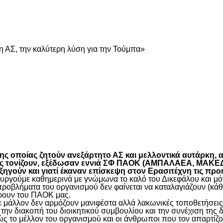
είτε
 ΑΣ, την καλύτερη λύση για την Τούμπα»
είτε
 οποίας ζητούν ανεξάρτητο ΑΣ και μελλοντικά αυτάρκη, αλ
όπως τονίζουν, εξέδωσαν εννιά ΣΦ ΠΑΟΚ (ΑΜΠΑΛΑΕΑ, ΜΑ
ύν και γιατί έκαναν επίσκεψη στον Ερασιτέχνη τις προ
γούμε καθημερινά με γνώμωνα το καλό του Δικεφάλου και μόνο
προβλήματα του οργανισμού δεν φαίνεται να καταλαγιάζουν (κά
φέρουν του ΠΑΟΚ μας.
μάλλον δεν αρμόζουν μανιφέστα αλλά λακωνικές τοποθετήσεις 
ην διακοπή του διοικητικού συμβουλίου και την συνέχιση της 
ς το μέλλον του οργανισμού και οι άνθρωποι που τον απαρτίζο