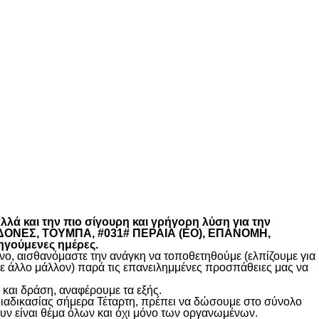
λά και την πιο σίγουρη και γρήγορη λύση για την
ΚΕΔΟΝΕΣ, ΤΟΥΜΠΑ, #031# ΠΕΡΑΙΑ (ΕΟ), ΕΠΑΝΟΜΗ,
ηγούμενες ημέρες.
, αισθανόμαστε την ανάγκη να τοποθετηθούμε (ελπίζουμε για
θε άλλο μάλλον) παρά τις επανειλημμένες προσπάθειες μας να
και δράση, αναφέρουμε τα εξής.
διαδικασίας σήμερα Τέταρτη, πρέπει να δώσουμε στο σύνολο
υν είναι θέμα όλων και όχι μόνο των οργανωμένων.