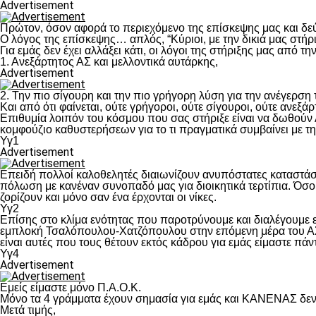
Advertisement
Πρώτον, όσον αφορά το περιεχόμενο της επίσκεψης μας και δε
Ο λόγος της επίσκεψης… απλός, “Κύριοι, με την δικιά μας στήρ
Για εμάς δεν έχει αλλάξει κάτι, οι λόγοι της στήριξης μας από τ
1. Ανεξάρτητος ΑΣ και μελλοντικά αυτάρκης,
Advertisement
2. Την πιο σίγουρη και την πιο γρήγορη λύση για την ανέγερσ
Και από ότι φαίνεται, ούτε γρήγοροι, ούτε σίγουροι, ούτε ανεξάρ
Επιθυμία λοιπόν του κόσμου που σας στήριξε είναι να δωθούν
κομφούζιο καθυστερήσεων για το τι πραγματικά συμβαίνει με τ
Υγ1
Advertisement
Επειδή πολλοί καλοθελητές διαιωνίζουν ανυπόστατες καταστάσ
πόλωση με κανέναν συνοπαδό μας για διοικητικά τερτίπια. Όσο 
ζορίζουν και μόνο σαν ένα έρχονται οι νίκες.
Υγ2
Επίσης στο κλίμα ενότητας που παροτρύνουμε και διαλέγουμε
εμπλοκή Τσαλόπουλου-Χατζόπουλου στην επόμενη μέρα του ΑΣ Π
είναι αυτές που τους θέτουν εκτός κάδρου για εμάς είμαστε πά
Υγ4
Advertisement
Εμείς είμαστε μόνο Π.Α.Ο.Κ.
Μόνο τα 4 γράμματα έχουν σημασία για εμάς και ΚΑΝΕΝΑΣ δεν 
Μετά τιμής,