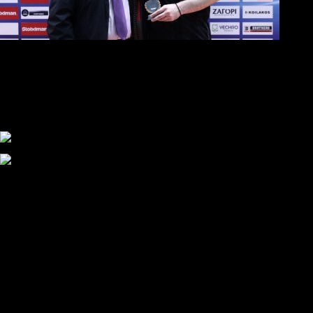
«Δώσαμε το 100%, ήταν σπουδαίος αγώνας»
Επικαιρότητα
Στο νοσοκομείο ο Μιρτσέα Λουτσέσκου, επιδεινώθηκε η υγεία τ
Ανακοίνωση εννιά ΣΦ ΠΑΟΚ: «Θέλουμε ανεξάρτητο και αυτάρκη
Συγκλονισμένος και ο Αντρέ με την απώλεια του Ζότα
Αναμένοντας την ανακοίνωση από τον Θανάση Κατσαρή
ΠΑΟΚ και τηλεοπτικά: αποκλειστικά απόφαση Σαββίδη
Αντίπαλοι
Νέα προβλήματα στην Μπέτις πριν την Τούμπα
Επίσημο «stop» στους φίλους του ΠΑΟΚ στο Αγρίνιο
Η Λιόν «σφυροκόπησε» τη Μονακό και πλησιάζει στο Champio
ΠΑΟΚ: Τι έκαναν οι αντίπαλοί του στο Europa League
Η Ριέκα διέκοψε την εγγραφή μελών ενόψει… ΠΑΟΚ
Διάφορα