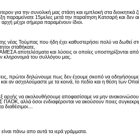
ύτερον για την συνολική μας στάση και εμπλοκή στα διοικητικ
ιξη παραμείνατε 15μελες μετά την παραίτηση Κατσαρή και δεν α
ην αρχή μέχρι σήμερα παραμένουν ίδιοι.
η της νέας Τούμπας που ήδη έχει καθυστερήσει πολύ να δωθεί σ
τητοι σταθήκατε.
 ΑΜΕΣΑ αποτελέσματα και λύσεις οι οποίες υποστηρίζονται από
ην κληρονομιά του συλλόγου μας.
εις, πρώτοι δηλώνουμε πως δεν έχουμε σκοπό να οδηγήσουμε α
και αν ασχολούμαστε με τα κοινά, το πεδίο και η θέση των Οπα
 εξ αρχής να ακολουθήσουμε αποφασίσαμε να μην ανακοινώσουμ
ΑΟΚ, αλλά όσοι ενδιαφέρονται να ακούσουν ποιες συγκεκριμέν
ντα διαθέσιμοι…
είναι πάνω απο αυτά τα ιερά γράμματα.