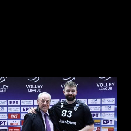
Μπάσκετ-Final 8 στο Κύπελλο: Πού και πότε θα γίνει
«Συγχαρητήρια στην ομάδα για την προσπάθεια και ένα μεγάλ
Ομιλία στήριξης από Μυστακίδη στα αποδυτήρια του ΠΑΟΚ
«Μας δίνει μεγάλη υποστήριξη η ομιλία του κ. Μυστακίδη, που 
Βόλλεϋ
«Άλμα» πρόκρισης για την οκτάδα από τον ΠΑΟΚ
Νίκησε κούραση και ταλαιπωρία και πέρασε από την Σύρο!
«Εμφανιστήκαμε σοβαροί και συγκεντρωμένοι από την αρχή»
«Πέταξε» για τους «16» του CEV Challenge Cup