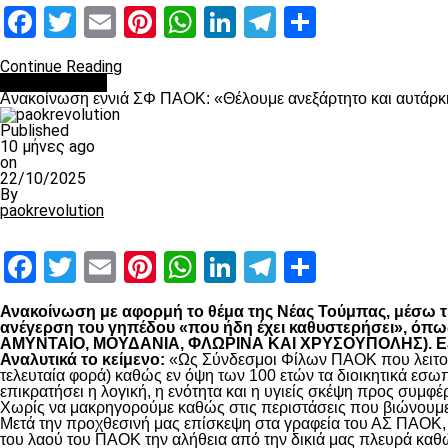
Facebook
Twitter
Email
Pinterest
WhatsApp
LinkedIn
Telegram
Μοιραστ
Continue Reading
Επικαιρότητα
Ανακοίνωση εννιά ΣΦ ΠΑΟΚ: «Θέλουμε ανεξάρτητο και αυτάρκη
Published
10 μήνες ago
on
22/10/2025
By
paokrevolution
Facebook
Twitter
Email
Pinterest
WhatsApp
LinkedIn
Telegram
Μοιραστ
Ανακοίνωση με αφορμή το θέμα της Νέας Τούμπας, μέσω της
ανέγερση του γηπέδου «που ήδη έχει καθυστερήσει», 
ΑΜΥΝΤΑΙΟ, ΜΟΥΔΑΝΙΑ, ΦΛΩΡΙΝΑ ΚΑΙ ΧΡΥΣΟΥΠΟΛΗΣ). Εξηγο
Αναλυτικά το κείμενο:
«Ως Σύνδεσμοι Φίλων ΠΑΟΚ που λειτουρ
τελευταία φορά) καθώς εν όψη των 100 ετών τα διοικητικά εσω
επικρατήσει η λογική, η ενότητα και η υγιείς σκέψη προς συμ
Χωρίς να μακρηγορούμε καθώς στις περιστάσεις που βιώνουμε 
Μετά την προχθεσινή μας επίσκεψη στα γραφεία του ΑΣ ΠΑΟΚ, τ
του λαού του ΠΑΟΚ την αλήθεια από την δικιά μας πλευρά καθώ