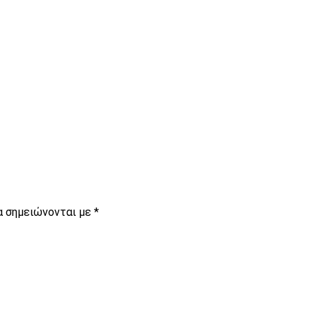
είτε
α σημειώνονται με
*