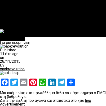
Πέθανε ο μπαμπάς του Γιαννάκη, Λουκάς Μήλιος
ΣΦ ΠΑΟΚ Θύρα 4: Ανακοίνωσε οδική εκδρομή για τον αγώνα με
Κανείς δεν ξέχασε τα έξι αετόπουλα
Στο OPEN τα προκριματικά, στη NOVA τα του πρωταθλήματος
Σαν σήμερα: Οταν “έφυγε” ο Λόραντ
Επικαιρότητα
Για μια ακόμη νίκη
Published
11 έτη ago
on
28/11/2015
By
paokrevolution
Facebook
Twitter
Email
Pinterest
WhatsApp
LinkedIn
Telegram
Μοιραστ
Μια ακόμη νίκη στο πρωτάθλημα θέλει να πάρει σήμερα ο ΠΑΟΚ
στη βαθμολογία.
Δείτε την εξέλιξη του αγώνα και στατιστικά στοιχεία
live
Advertisement