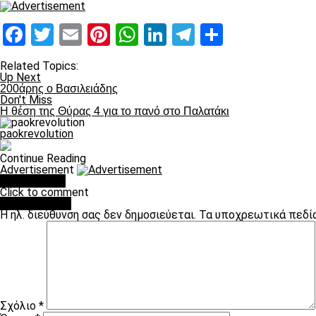
Facebook
Twitter
Email
Pinterest
WhatsApp
LinkedIn
Telegram
Μοιραστ
Related Topics:
Up Next
200άρης ο Βασιλειάδης
Don't Miss
Η θέση της Θύρας 4 για το πανό στο Παλατάκι
paokrevolution
Continue Reading
Advertisement
You may like
Click to comment
Leave a Reply
Η ηλ. διεύθυνση σας δεν δημοσιεύεται.
Τα υποχρεωτικά πεδί
Σχόλιο
*