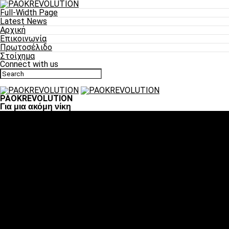
Full-Width Page
Latest News
Αρχική
Επικοινωνία
Πρωτοσέλιδο
Στοίχημα
Connect with us
PAOKREVOLUTION
Για μια ακόμη νίκη
Ποδόσφαιρο
«Πλέον έχουμε αλλάξει σαν ομάδα, παίξαμε σαν ένα»
«Το πιο σημαντικό είναι η αυτοπεποίθηση των ποδοσφαιριστώ
«Πάμε να διεκδικήσουμε την οκτάδα»
«Είναι απόλαυση να παίζεις για τον κόσμο του ΠΑΟΚ»
«Θα τα δώσουμε όλα κόντρα στη Λιόν για την οκτάδα»
Μπάσκετ
Αλλαγή ώρας με Σπόρτινγκ και Μπιλμπάο