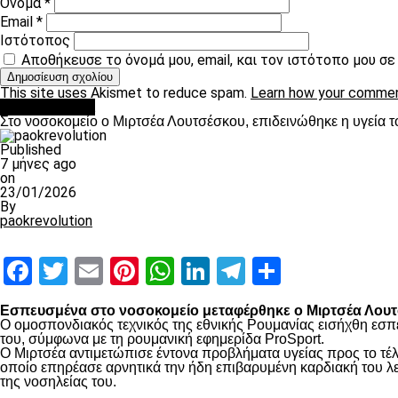
Όνομα
*
Email
*
Ιστότοπος
Αποθήκευσε το όνομά μου, email, και τον ιστότοπο μου σ
This site uses Akismet to reduce spam.
Learn how your commen
Επικαιρότητα
Στο νοσοκομείο ο Μιρτσέα Λουτσέσκου, επιδεινώθηκε η υγεία τ
Published
7 μήνες ago
on
23/01/2026
By
paokrevolution
Facebook
Twitter
Email
Pinterest
WhatsApp
LinkedIn
Telegram
Μοιραστ
Εσπευσμένα στο νοσοκομείο μεταφέρθηκε ο Μιρτσέα Λουτσ
Ο ομοσπονδιακός τεχνικός της εθνικής Ρουμανίας εισήχθη εσπ
του, σύμφωνα με τη ρουμανική εφημερίδα ProSport.
Ο Μιρτσέα αντιμετώπισε έντονα προβλήματα υγείας προς το τέλ
οποίο επηρέασε αρνητικά την ήδη επιβαρυμένη καρδιακή του λει
της νοσηλείας του.