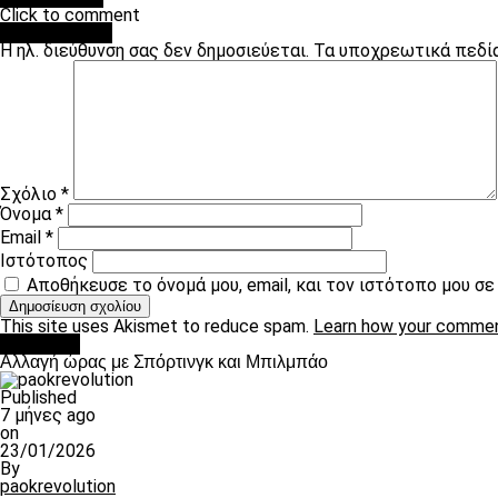
Click to comment
Leave a Reply
Η ηλ. διεύθυνση σας δεν δημοσιεύεται.
Τα υποχρεωτικά πεδί
Σχόλιο
*
Όνομα
*
Email
*
Ιστότοπος
Αποθήκευσε το όνομά μου, email, και τον ιστότοπο μου σ
This site uses Akismet to reduce spam.
Learn how your commen
Μπάσκετ
Αλλαγή ώρας με Σπόρτινγκ και Μπιλμπάο
Published
7 μήνες ago
on
23/01/2026
By
paokrevolution