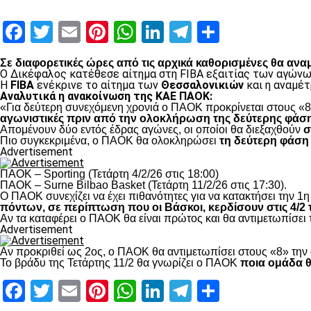
Facebook
Twitter
Email
Pinterest
WhatsApp
LinkedIn
Telegram
Μοιραστ
Σε διαφορετικές ώρες από τις αρχικά καθορισμένες θα ανα
Ο Δικέφαλος κατέθεσε αίτημα στη FIBA εξαιτίας των αγώνω
Η
FIBA
ενέκρινε το αίτημα των
Θεσσαλονικιών
και η αναμέ
Αναλυτικά η ανακοίνωση της ΚΑΕ ΠΑΟΚ:
«Για δεύτερη συνεχόμενη χρονιά ο ΠΑΟΚ προκρίνεται στους «8
αγωνιστικές πριν από την ολοκλήρωση της δεύτερης φάση
Απομένουν δύο εντός έδρας αγώνες, οι οποίοι θα διεξαχθούν
σ
Πιο συγκεκριμένα, ο ΠΑΟΚ θα ολοκληρώσει
τη δεύτερη φάση
Advertisement
ΠΑΟΚ – Sporting (Τετάρτη 4/2/26 στις 18:00)
ΠΑΟΚ – Surne Bilbao Basket (Τετάρτη 11/2/26 στις 17:30).
Ο ΠΑΟΚ συνεχίζει να έχει πιθανότητες για να κατακτήσει την 1η 
πόντων, σε περίπτωση που οι Βάσκοι, κερδίσουν στις 4/2 τ
Αν τα καταφέρει ο ΠΑΟΚ θα είναι πρώτος και θα αντιμετωπίσει
Advertisement
Αν προκριθεί ως 2ος, ο ΠΑΟΚ θα αντιμετωπίσει στους «8» την 
Το βράδυ της Τετάρτης 11/2 θα γνωρίζει ο ΠΑΟΚ
ποια ομάδα θ
Facebook
Twitter
Email
Pinterest
WhatsApp
LinkedIn
Telegram
Μοιραστ