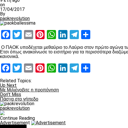
9 έτη ago
on
17/04/2017
By
paokrevolution
Facebook
Twitter
Email
Pinterest
WhatsApp
LinkedIn
Telegram
Μοιραστ
Ο ΠΑΟΚ υποδέχεται μεθαύριο το Λαύριο στον πρώτο αγώνα των 
Ετσι όπως ανακοίνωσε το εισιτήριο για τα περισσότερα διαζώματ
κανονικά.
Facebook
Twitter
Email
Pinterest
WhatsApp
LinkedIn
Telegram
Μοιραστ
Related Topics:
Up Next
Με Μιλιένοβιτς η προπόνηση
Don't Miss
Πάσχα στο γήπεδο
paokrevolution
Continue Reading
Advertisement
You may like