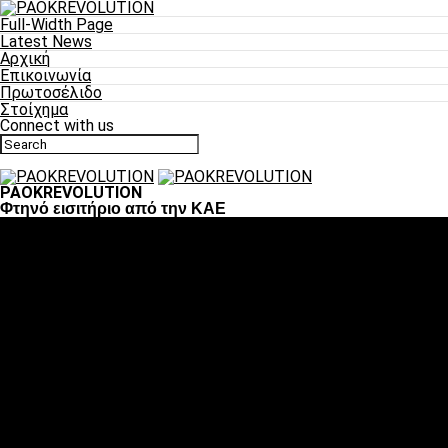
Full-Width Page
Latest News
Αρχική
Επικοινωνία
Πρωτοσέλιδο
Στοίχημα
Connect with us
PAOKREVOLUTION
Φτηνό εισιτήριο από την ΚΑΕ
Ποδόσφαιρο
«Πλέον έχουμε αλλάξει σαν ομάδα, παίξαμε σαν ένα»
«Το πιο σημαντικό είναι η αυτοπεποίθηση των ποδοσφαιριστώ
«Πάμε να διεκδικήσουμε την οκτάδα»
«Είναι απόλαυση να παίζεις για τον κόσμο του ΠΑΟΚ»
«Θα τα δώσουμε όλα κόντρα στη Λιόν για την οκτάδα»
Μπάσκετ
Αλλαγή ώρας με Σπόρτινγκ και Μπιλμπάο