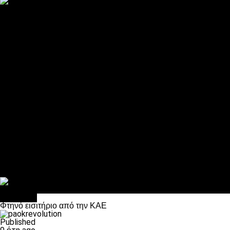
ΠΑΟΚ και τηλεοπτικά: αποκλειστικά απόφαση Σαββίδη
Αντίπαλοι
Νέα προβλήματα στην Μπέτις πριν την Τούμπα
Επίσημο «stop» στους φίλους του ΠΑΟΚ στο Αγρίνιο
Η Λιόν «σφυροκόπησε» τη Μονακό και πλησιάζει στο Champio
ΠΑΟΚ: Τι έκαναν οι αντίπαλοί του στο Europa League
Η Ριέκα διέκοψε την εγγραφή μελών ενόψει… ΠΑΟΚ
Διάφορα
Πέθανε ο μπαμπάς του Γιαννάκη, Λουκάς Μήλιος
ΣΦ ΠΑΟΚ Θύρα 4: Ανακοίνωσε οδική εκδρομή για τον αγώνα με
Κανείς δεν ξέχασε τα έξι αετόπουλα
Στο OPEN τα προκριματικά, στη NOVA τα του πρωταθλήματος
Σαν σήμερα: Οταν “έφυγε” ο Λόραντ
Μπάσκετ
Φτηνό εισιτήριο από την ΚΑΕ
Published