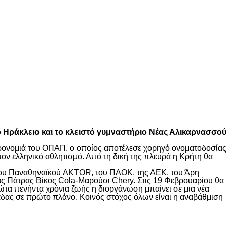
το Ηράκλειο και το κλειστό γυμναστήριο Νέας Αλικαρνασσού
ληρονομιά του ΟΠΑΠ, ο οποίος αποτέλεσε χορηγό ονοματοδοσίας
τον ελληνικό αθλητισμό. Από τη δική της πλευρά η Κρήτη θα
 του Παναθηναϊκού AKTOR, του ΠΑΟΚ, της ΑΕΚ, του Άρη
ς Πάτρας Βίκος Cola-Μαρούσι Chery. Στις 19 Φεβρουαρίου θα
ρώτα πενήντα χρόνια ζωής η διοργάνωση μπαίνει σε μια νέα
λάδας σε πρώτο πλάνο. Κοινός στόχος όλων είναι η αναβάθμιση