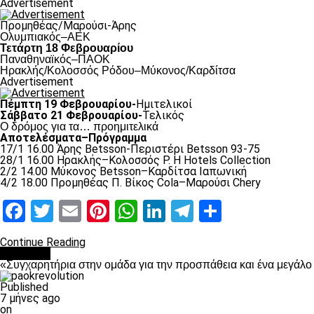
Advertisement
Προμηθέας/Μαρούσι-Άρης
Ολυμπιακός–ΑΕΚ
Τετάρτη 18 Φεβρουαρίου
Παναθηναϊκός–ΠΑΟΚ
Hρακλής/Κολοσσός Ρόδου–Μύκονος/Καρδίτσα
Advertisement
Πέμπτη 19 Φεβρουαρίου-
Ημιτελικοί
Σάββατο 21 Φεβρουαρίου-
Τελικός
Ο δρόμος για τα… προημιτελικά
Αποτελέσματα–Πρόγραμμα
17/1 16.00 Άρης Betsson-Περιστέρι Betsson 93-75
28/1 16.00 Ηρακλής–Κολοσσός Ρ. H Hotels Collection
2/2 14.00 Μύκονος Betsson–Καρδίτσα Ιαπωνική
4/2 18.00 Προμηθέας Π. Βίκος Cola–Μαρούσι Chery
Facebook
Twitter
Email
Pinterest
WhatsApp
LinkedIn
Telegram
Μοιραστ
Continue Reading
Μπάσκετ
«Συγχαρητήρια στην ομάδα για την προσπάθεια και ένα μεγάλ
Published
7 μήνες ago
on