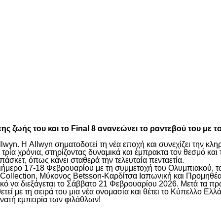
είτε
ς ζωής του και το Final 8 ανανεώνει το ραντεβού του με 
lwyn. Η Allwyn σηματοδοτεί τη νέα εποχή και συνεχίζει την κ
ρία χρόνια, στηρίζοντας δυναμικά και έμπρακτα τον θεσμό και 
πάσκετ, όπως κάνει σταθερά την τελευταία πενταετία.
 διήμερο 17-18 Φεβρουαρίου με τη συμμετοχή του Ολυμπιακού,
Collection, Μύκονος Betsson-Καρδίτσα Ιαπωνική και Προμηθέα
λικό να διεξάγεται το Σάββατο 21 Φεβρουαρίου 2026. Μετά τα π
τεί με τη σειρά του μια νέα ονομασία και θέτει το Κύπελλο Ελ
νατή εμπειρία των φιλάθλων!