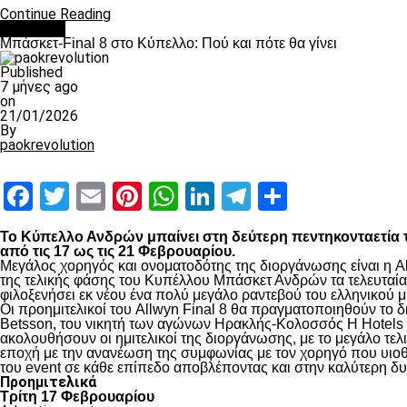
Continue Reading
Μπάσκετ
Μπάσκετ-Final 8 στο Κύπελλο: Πού και πότε θα γίνει
Published
7 μήνες ago
on
21/01/2026
By
paokrevolution
Facebook
Twitter
Email
Pinterest
WhatsApp
LinkedIn
Telegram
Μοιραστ
Το Κύπελλο Ανδρών μπαίνει στη δεύτερη πεντηκονταετία τη
από τις 17 ως τις 21 Φεβρουαρίου.
Μεγάλος χορηγός και ονοματοδότης της διοργάνωσης είναι η Al
της τελικής φάσης του Κυπέλλου Μπάσκετ Ανδρών τα τελευταία τ
φιλοξενήσει εκ νέου ένα πολύ μεγάλο ραντεβού του ελληνικού μ
Οι προημιτελικοί του Allwyn Final 8 θα πραγματοποιηθούν το
Betsson, του νικητή των αγώνων Ηρακλής-Κολοσσός H Hotels 
ακολουθήσουν οι ημιτελικοί της διοργάνωσης, με το μεγάλο τε
εποχή με την ανανέωση της συμφωνίας με τον χορηγό που υιοθε
του event σε κάθε επίπεδο αποβλέποντας και στην καλύτερη δυ
Προημιτελικά
Τρίτη 17 Φεβρουαρίου