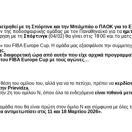
είτε
μετρηθεί με τη Σπόρτινκ και την Μπιλμπάο ο ΠΑΟΚ για το 
ν της ποδοσφαιρικής ομάδας με τον Παναθηναϊκό για τα
ημι
τρηση με τη
Σπόρτινγκ
(04/02) θα γίνει στις 18:00 και το ματ
» του FIBA Europe Cup. H ομάδα μας εξασφάλισε την συμμετοχ
ς.
ε διαφορετική ώρα από αυτήν που είχε αρχικά προγραμματ
 του FIBA Europe Cup με τους αγώνες…
θέση του ομίλου του, αλλά για να το πετύχει, πρέπει να
κερδίσε
ην Prievidza.
 την 2η του ομίλου Ν, όπου όλα τα ενδεχόμενα
είναι πιθανά μετ
ομάδα που θα είναι πρώτη στον όμιλο Ν και σύμφωνα με όλες τι
α αντιμετωπίσει στις 11 και 18 Μαρτίου 2026».
είτε