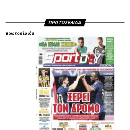
Χατζόπουλου στην επόμενη μέρα του ΑΣ ΠΑΟΚ, αλλά
όσοι ενδιαφέρονται να ακούσουν ποιες συγκεκριμένες
κινήσεις τους, συναντήσεις τους και τοποθετήσεις τους
είναι αυτές που τους θέτουν εκτός κάδρου για εμάς
ΠΡΩΤΟΣΕΛΙΔΑ
είμαστε πάντα διαθέσιμοι…
πρωτοσέλιδα
Υγ4
ADVERTISEMENT
Εμείς είμαστε μόνο Π.Α.Ο.Κ.
Μόνο τα 4 γράμματα έχουν σημασία για εμάς και
ΚΑΝΕΝΑΣ δεν είναι πάνω απο αυτά τα ιερά γράμματα.
Μετά τιμής,