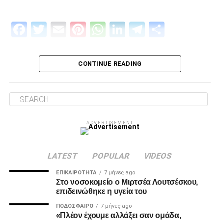
Facebook
Twitter
Email
Pinterest
WhatsApp
LinkedIn
Telegram
Μοιρασ
Πρώτον, όσον αφορά το περιεχόμενο της επίσκεψης μας
και δεύτερον για την συνολική μας στάση και εμπλοκή στα
διοικητικά ζητήματα που αφορούν την επόμενη μέρα του
CONTINUE READING
ΠΑΟΚ.
Ο λόγος της επίσκεψης… απλός, “Κύριοι, με την δικιά μας
στήριξη παραμείνατε 15μελες μετά την παραίτηση
Κατσαρή και δεν ακολουθήσατε όλοι τον ίδιο δρόμο.”
ADVERTISEMENT
Για εμάς δεν έχει αλλάξει κάτι, οι λόγοι της στήριξης μας
από την αρχή μέχρι σήμερα παραμένουν ίδιοι.
LATEST
POPULAR
VIDEOS
1. Ανεξάρτητος ΑΣ και μελλοντικά αυτάρκης,
ΕΠΙΚΑΙΡΌΤΗΤΑ
7 μήνες ago
Στο νοσοκομείο ο Μιρτσέα Λουτσέσκου,
επιδεινώθηκε η υγεία του
ADVERTISEMENT
ΠΟΔΌΣΦΑΙΡΟ
7 μήνες ago
«Πλέον έχουμε αλλάξει σαν ομάδα,