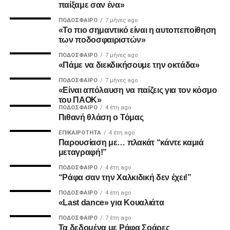
παίξαμε σαν ένα»
ΠΟΔΌΣΦΑΙΡΟ
7 μήνες ago
2. Την πιο σίγουρη και την πιο γρήγορη λύση για την
«Το πιο σημαντικό είναι η αυτοπεποίθηση
των ποδοσφαιριστών»
ανέγερση της νέας Τούμπας που ήδη έχει καθυστερήσει
πολύ να δωθεί στον λαό του ΠΑΟΚ.
ΠΟΔΌΣΦΑΙΡΟ
7 μήνες ago
«Πάμε να διεκδικήσουμε την οκτάδα»
Και από ότι φαίνεται, ούτε γρήγοροι, ούτε σίγουροι, ούτε
ΠΟΔΌΣΦΑΙΡΟ
7 μήνες ago
ανεξάρτητοι σταθήκατε.
«Είναι απόλαυση να παίζεις για τον κόσμο
του ΠΑΟΚ»
ΠΟΔΌΣΦΑΙΡΟ
4 έτη ago
Επιθυμία λοιπόν του κόσμου που σας στήριξε είναι να
Πιθανή θλάση ο Τόμας
δωθούν ΑΜΕΣΑ αποτελέσματα και λύσεις οι οποίες
ΕΠΙΚΑΙΡΌΤΗΤΑ
4 έτη ago
υποστηρίζονται από συμπαγής απόψεις και όχι αβάσιμες
Παρουσίαση με… πλακάτ “κάντε καμιά
τεκμηριώσεις και κομφούζιο καθυστερήσεων για το τι
μεταγραφή!”
πραγματικά συμβαίνει με την κληρονομιά του συλλόγου
ΠΟΔΌΣΦΑΙΡΟ
4 έτη ago
μας.
“Ράφα σαν την Χαλκιδική δεν έχει!”
ΠΟΔΌΣΦΑΙΡΟ
4 έτη ago
Υγ1
«Last dance» για Κουαλιάτα
ΠΟΔΌΣΦΑΙΡΟ
7 έτη ago
Τα δεδομένα με Ράφα Σοάρες