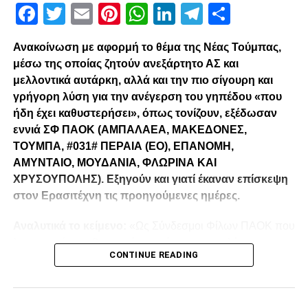
Facebook
Twitter
Email
Pinterest
WhatsApp
LinkedIn
Telegram
Μοιρασ
UP NEXT
Συμφωνία ΚΑΕ ΠΑΟΚ και Darryl Bryant
Ανακοίνωση με αφορμή το θέμα της Νέας Τούμπας,
DON'T MISS
μέσω της οποίας ζητούν ανεξάρτητο ΑΣ και
Περέιρα ο 25ος στη λίστα
μελλοντικά αυτάρκη, αλλά και την πιο σίγουρη και
γρήγορη λύση για την ανέγερση του γηπέδου «που
ήδη έχει καθυστερήσει», όπως τονίζουν, εξέδωσαν
paokrevolution
εννιά ΣΦ ΠΑΟΚ (ΑΜΠΑΛΑΕΑ, ΜΑΚΕΔΟΝΕΣ,
ΤΟΥΜΠΑ, #031# ΠΕΡΑΙΑ (ΕΟ), ΕΠΑΝΟΜΗ,
ΑΜΥΝΤΑΙΟ, ΜΟΥΔΑΝΙΑ, ΦΛΩΡΙΝΑ ΚΑΙ
ΧΡΥΣΟΥΠΟΛΗΣ). Εξηγούν και γιατί έκαναν επίσκεψη
στον Ερασιτέχνη τις προηγούμενες ημέρες.
Αναλυτικά το κείμενο:
«Ως Σύνδεσμοι Φίλων ΠΑΟΚ που
λειτουργούμε καθημερινά με γνώμωνα το καλό του
CONTINUE READING
Δικεφάλου και μόνο, αισθανόμαστε την ανάγκη να
τοποθετηθούμε (ελπίζουμε για τελευταία φορά) καθώς εν
όψη των 100 ετών τα διοικητικά εσωπροβλήματα του