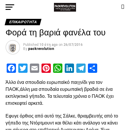
ΕΠΙΚΑΙΡΌΤΗΤΑ
Φορά τη βαριά φανέλα του
Published
10 έτη ago
on
26/07/2016
By
paokrevolution
Facebook
Twitter
Email
Pinterest
WhatsApp
LinkedIn
Telegram
Μοιρασ
Άλλο ένα σπουδαίο ευρωπαϊκό παιχνίδι για τον
ΠΑΟΚ,άλλη μια σπουδαία ευρωπαϊκή βραδιά σε ένα
εκπληκτικό γήπεδο. Τα τελευταία χρόνια ο ΠΑΟΚ έχει
επισκεφτεί αρκετά.
Εφυγε όρθιος από αυτό της Σάλκε, θριαμβευτής από το
γήπεδο της Ντόρτμουντ και θέλει κάτι ανάλογο να κάνει
και σήμερα στο επιβλητικό Αμστερνταμ Αρένα. Ένα