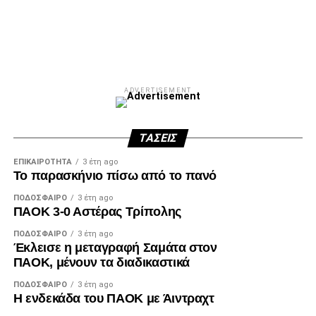
Facebook
Twitter
Email
Pinterest
WhatsApp
LinkedIn
Telegram
Μοιρασ
ADVERTISEMENT
ΤΆΣΕΙΣ
ΕΠΙΚΑΙΡΌΤΗΤΑ
3 έτη ago
Το παρασκήνιο πίσω από το πανό
ΠΟΔΌΣΦΑΙΡΟ
3 έτη ago
ΠΑΟΚ 3-0 Αστέρας Τρίπολης
ΠΟΔΌΣΦΑΙΡΟ
3 έτη ago
Έκλεισε η μεταγραφή Σαμάτα στον
ΠΑΟΚ, μένουν τα διαδικαστικά
ΠΟΔΌΣΦΑΙΡΟ
3 έτη ago
Η ενδεκάδα του ΠΑΟΚ με Άιντραχτ