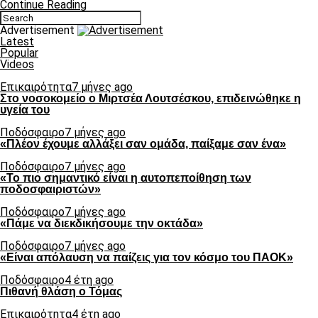
Continue Reading
Advertisement
Latest
Popular
Videos
Επικαιρότητα
7 μήνες ago
Στο νοσοκομείο ο Μιρτσέα Λουτσέσκου, επιδεινώθηκε η
υγεία του
Ποδόσφαιρο
7 μήνες ago
«Πλέον έχουμε αλλάξει σαν ομάδα, παίξαμε σαν ένα»
Ποδόσφαιρο
7 μήνες ago
«Το πιο σημαντικό είναι η αυτοπεποίθηση των
ποδοσφαιριστών»
Ποδόσφαιρο
7 μήνες ago
«Πάμε να διεκδικήσουμε την οκτάδα»
Ποδόσφαιρο
7 μήνες ago
«Είναι απόλαυση να παίζεις για τον κόσμο του ΠΑΟΚ»
Ποδόσφαιρο
4 έτη ago
Πιθανή θλάση ο Τόμας
Επικαιρότητα
4 έτη ago