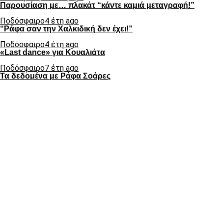
Παρουσίαση με… πλακάτ “κάντε καμιά μεταγραφή!”
Ποδόσφαιρο
4 έτη ago
“Ράφα σαν την Χαλκιδική δεν έχει!”
Ποδόσφαιρο
4 έτη ago
«Last dance» για Κουαλιάτα
Ποδόσφαιρο
7 έτη ago
Τα δεδομένα με Ράφα Σοάρες