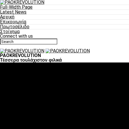
Full-Width Page
Latest News
Αρχική
Επικοινωνία
Πρωτοσέλιδο
Στοίχημα
Connect with us
PAOKREVOLUTION
Τέσσερα τουλάχιστον φιλικά
Ποδόσφαιρο
«Πλέον έχουμε αλλάξει σαν ομάδα, παίξαμε σαν ένα»
«Το πιο σημαντικό είναι η αυτοπεποίθηση των
ποδοσφαιριστών»
«Πάμε να διεκδικήσουμε την οκτάδα»
«Είναι απόλαυση να παίζεις για τον κόσμο του ΠΑΟΚ»
«Θα τα δώσουμε όλα κόντρα στη Λιόν για την οκτάδα»
Μπάσκετ