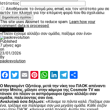
Ιστότοπος
Αποθήκευσε το όνομά μου, email, και τον ιστότοπο μου σε
αυτόν τον πλοηγό για την επόμενη φορά που θα σχολιάσω.
This site uses Akismet to reduce spam.
Learn how your
comment data is processed.
Ποδόσφαιρο
«Πλέον έχουμε αλλάξει σαν ομάδα, παίξαμε σαν ένα»
Published
7 μήνες ago
on
23/01/2026
By
paokrevolution
Facebook
Twitter
Email
Pinterest
WhatsApp
LinkedIn
Telegram
Μοιραστ
Ο Μαγκομέντ Οζντόεφ, μετά την νίκη του ΠΑΟΚ απέναντι
στην Μπέτις, μίλησε στην κάμερα της Cosmote TV και
τόνισε ότι πλέον οι ασπρόμαυροι έχουν αλλάξει σαν
ομάδα, παλεύοντας σαν ένα.
Αναλυτικά όσα δήλωσε
: «
Κάναμε τα πάντα καλά. Παίξαμε σαν
ένα, τρέξαμε και παλέψαμε σαν μια μεγάλη ομάδα. Κάθε σεζόν
μου στον ΠΑΟΚ, κάνουμε καλή πορεία. Αυτήν την χρονιά,