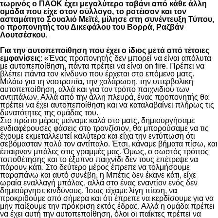
τωρινός ο ΠΑΟΚ έχει μεγαλύτερο ταβάνι από κάθε άλλη
ομάδα που είχε στον σύλλογο, το ροτέισον και τον
ασταμάτητο Σουαλιό Μεϊτέ, μίλησε στη συνέντευξη Τύπου,
ο προπονητής του Δικεφάλου του Βορρά, Ραζβάν
Λουτσέσκου.
Για την αυτοπεποίθηση που έχει ο ίδιος μετά από τέτοιες
εμφανίσεις
: «Ένας προπονητής δεν μπορεί να είναι απόλυτα
με αυτοπεποίθηση, πάντα πρέπει να είναι on fire. Πρέπει να
βλέπει πάντα τον κίνδυνο που έρχεται στο επόμενο ματς.
Μιλάω για τη νοοτροπία, την χαλάρωση, την υπερβολική
αυτοπεποίθηση, αλλά και για τον τρόπο παιχνιδιού των
αντιπάλων. Αλλά από την άλλη πλευρά, ένας προπονητής θα
πρέπει να έχει αυτοπεποίθηση και να καταλαβαίνει πλήρως τις
δυνατότητες της ομάδας του.
Στο πρώτο μέρος μείναμε καλά στο ματς, δημιουργήσαμε
ενδιαφέρουσες φάσεις στο τρανζίσιον, θα μπορούσαμε να τις
έχουμε εκμεταλλευτεί καλύτερα και είχα την εντύπωση ότι
σεβόμασταν πολύ τον αντίπαλο. Έτσι, κάναμε βήματα πίσω, και
έπαιρναν μπάλες στις γραμμές μας. Όμως, ο σωστός τρόπος
τοποθέτησης και το έξυπνο παιχνίδι δεν τους επέτρεψε να
πάρουν κάτι. Στο δεύτερο μέρος έπρεπε να τολμήσουμε
παραπάνω και αυτό συνέβη, η Μπέτις δεν έκανε κάτι, είχε
ωραία εναλλαγή μπάλας, αλλά στο ένας εναντίον ενός δεν
δημιούργησε κινδύνους. Ίσως είχαμε λίγη πίεση, να
προκριθούμε από σήμερα και ότι έπρεπε να κερδίσουμε για να
μην παίξουμε την πρόκριση εκτός έδρας. Αλλά η ομάδα πρέπει
να έχει αυτή την αυτοπεποίθηση, όλοι οι παίκτες πρέπει να