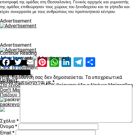
επιστροφή της ομάδας στη Θεσσαλονίκη. Γενικός αρχηγός και γυμναστής
της ομάδας επιθεώρησαν τους χώρους του ξενοδοχείου και τα γήπεδα και
είχαν συνεργασία με τους ανθρώπους του προπονητικού κέντρου.
Advertisement
Advertisement
Continue Reading
Advertisement
Facebook
Twitter
Email
Pinterest
WhatsApp
LinkedIn
Telegram
Μοιραστ
You may like
Click to comment
Leave a Reply
Related Topics:
Η ηλ. διεύθυνση σας δεν δημοσιεύεται.
Τα υποχρεωτικά
Up Next
πεδία σημειώνονται με
*
Στο ξενοδοχείο του ΠΑΟΚ βρίσκεται ήδη ο Ντιέγκο Μπίσεσβαρ
Don't Miss
Παίζουν Τζαβέλλας και Τζιόλης
paokrevolution
Σχόλιο
*
Όνομα
*
Email
*