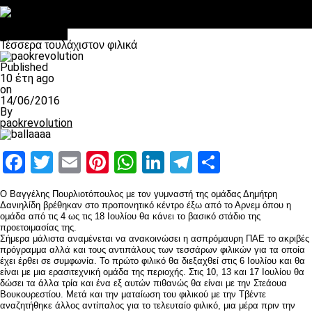
Στο OPEN τα προκριματικά, στη NOVA τα του πρωταθλήματος
Σαν σήμερα: Οταν “έφυγε” ο Λόραντ
Ποδόσφαιρο
Τέσσερα τουλάχιστον φιλικά
Published
10 έτη ago
on
14/06/2016
By
paokrevolution
Facebook
Twitter
Email
Pinterest
WhatsApp
LinkedIn
Telegram
Μοιραστ
Ο Βαγγέλης Πουρλιοτόπουλος με τον γυμναστή της ομάδας Δημήτρη
Δανιηλίδη βρέθηκαν στο προπονητικό κέντρο έξω από το Αρνεμ όπου η
ομάδα από τις 4 ως τις 18 Ιουλίου θα κάνει το βασικό στάδιο της
προετοιμασίας της.
Σήμερα μάλιστα αναμένεται να ανακοινώσει η ασπρόμαυρη ΠΑΕ το ακριβές
πρόγραμμα αλλά και τους αντιπάλους των τεσσάρων φιλικών για τα οποία
έχει έρθει σε συμφωνία. Το πρώτο φιλικό θα διεξαχθεί στις 6 Ιουλίου και θα
είναι με μια ερασιτεχνική ομάδα της περιοχής. Στις 10, 13 και 17 Ιουλίου θα
δώσει τα άλλα τρία και ένα εξ αυτών πιθανώς θα είναι με την Στεάουα
Βουκουρεστίου. Μετά και την ματαίωση του φιλικού με την Τβέντε
αναζητήθηκε άλλος αντίπαλος για το τελευταίο φιλικό, μια μέρα πριν την