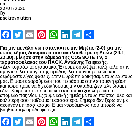
on
23/01/2026
By
paokrevolution
Facebook
Twitter
Email
Pinterest
WhatsApp
LinkedIn
Telegram
Μοιραστ
Για την μεγάλη νίκη απέναντι στην Μπέτις (2-0) και την
εκτός έδρας δοκιμασία που ακολουθεί με τη Λυών (29/1,
22.00), μίλησε στην κάμερα της COSMOTE TV, ο
τερματοφύλακας του ΠΑΟΚ, Αντώνης Τσιφτσής.
«Δεν κοιτάζω τα στατιστικά. Έχουμε δουλέψει πολύ καλά στην
αμυντική λειτουργία της ομάδας, λειτουργούμε καλά και
δεχόμαστε λίγες φάσεις. Στην Ευρώπη αδικήσαμε τους εαυτούς
μας. Είμαστε χαρούμενοι που περάσαμε στην επόμενη φάση
και τώρα πάμε να διεκδικήσουμε την οκτάδα. Δεν τελειώσαμε
εδώ. Χαιρόμαστε σήμερα και από αύριο ξεκινάμε για το
επόμενο παιχνίδι. Έχουμε καλή χημεία με τους παίκτες, όλο και
καλύτερη όσο παίζουμε περισσότερο. Σήμερα δεν ξέρω αν με
άκουγαν με τόσο κόσμο. Είμαι χαρούμενος που μπορώ να
βοηθάω την ομάδα φέτος».
Facebook
Twitter
Email
Pinterest
WhatsApp
LinkedIn
Telegram
Μοιραστ