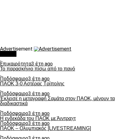
Advertisement
Τάσεις
Επικαιρότητα
3 έτη ago
Το παρασκήνιο πίσω από το πανό
Ποδόσφαιρο
3 έτη ago
ΠΑΟΚ 3-0 Αστέρας Τρίπολης
Ποδόσφαιρο
3 έτη ago
Έκλεισε η μεταγραφή Σαμάτα στον ΠΑΟΚ, μένουν τα
διαδικαστικά
Ποδόσφαιρο
3 έτη ago
Η ενδεκάδα του ΠΑΟΚ με Άιντραχτ
Ποδόσφαιρο
3 έτη ago
ΠΑΟΚ – Ολυμπιακός [LIVESTREAMING]
Ποδόσφαιρο
3 έτη ago