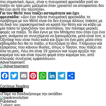
πιο σημαντικό, όμως, είναι η πνευματική φρεσκάδα γιατί αν
παίξει σε τρία ματς μαζεμένα όταν χρειαστεί να αποφασίσει δεν
θα έχει αυτή την ταχύτητα».
Για τον Μεϊτέ που παίζει ασταμάτητα και έχει
φρεσκάδα:
«Δεν έχει πάντα πνευματική φρεσκάδα, το
πρόβλημα με τον Μεϊτέ είναι ότι δεν έχουμε άλλους παίκτες με
τα δικά του χαρακτηριστικά να κρατά την θέση και να κόβει με
μία πάσα το τρανζίσιον του αντιπάλου, τον πιέσαμε μερικές
φορές να παίξει. Το ίδιο έγινε με τον Μπάμπα που όταν έχει ένα
ματς ανάμεσα σε συνεχόμενα να ξεκουράζεται, μετά είναι τοπ, ο
Οζντόεφ που είναι πολύ καλά και ξέρει ότι ένα ματς μέσα στην
εβδομάδα δεν θα το παίξει, ο Κεντζιόρα το ίδιο. Υπάρχουν και
εξαιρέσεις που κάνουν θυσίες, όπως ο Τάισον, που παίζει σε
όλα τα ματς. Λέω ότι είναι 19 χρονών και τώρα αρχίζει την
καριέρα του και είναι πρώτη φορά στην καριέρα του, από
πλευράς συνέχειας εμφανίσεων».
Advertisement
Facebook
Twitter
Email
Pinterest
WhatsApp
LinkedIn
Telegram
Μοιραστ
Continue Reading
Ποδόσφαιρο
«Πάμε να διεκδικήσουμε την οκτάδα»
Published
7 μήνες ago