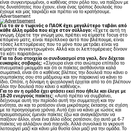
είναι συγκεντρωμένοι, ο καθένας στον ρόλο του, να παίζουν με
τις δυνατότητες που έχουν, είναι ένας τρόπος δουλειάς που
έχουμε και μας ταιριάζει και πρέπει να το κρατήσουμε.
Advertisement
Για το αν ο τωρινός ο ΠΑΟΚ έχει μεγαλύτερο ταβάνι από
κάθε άλλη ομάδα που είχε στον σύλλογο:
«Έχετε αυτή τη
γνώμη, ξέρετε την γνώμη μου, πρέπει να είμαστε focus στο
επόμενο ματς, είναι περίπλοκο αυτό που βλέπουμε, είναι
τόσες λεπτομέρειες που το μόνο που μετράει είναι να
είμαστε συγκεντρωμένοι. Αλλά και οι λεπτομέρειες δίνουν
το κάτι παραπάνω».
Για τα δυο στοιχεία οι συνδυασμοί στα γκολ, δεν δέχεται
ευκαιρίες σοβαρές:
«Σίγουρα είναι στο ανώτερο επίπεδο το
πνευματικό μκομμάτι και ότι οι παίκτες αισθάνονται καλά
σωματικά, είναι ότι ο καθένας βλέπεις την δουλειά που κάνει ο
συμπαίκτης σου στο μάξιμουμ και τον παρακινεί να κάνει το
ίδιο, Οπότε, η δύναμη η ψυχολογική έρχεται από το ότι βλέπουν
όλοι την δουλειά που κάνει ο καθένας».
Για το αν η ομάδα έχει φτάσει εκεί που ήθελε και έλεγε με
18-20 ενεργούς παίκτες:
«Αυτό πρέπει να συμβαίνει,
δείχνουμε αυτή την περίοδο αυτή την συμμετοχή και την
ενότητα, αν και το ροτέισον είναι μικρότερης έκτασης σε σχέση
με τα προηγούμενα χρόνια. Αυτό έχει να κάνει με ιώσεις και
τραυματισμούς έμεναν παίκτες έξω και αναγκάζονταν να
παίξουν άλλοι, είναι ένα άλλο είδος ροτέσιον, όχι αυτό με 6-7
παίκτες να αλλάζουν ανά παιχνίδι. Αλλά συνολικά το γκρουπ
λειτουργεί μαζί και κάνει μία θυσία όλοι μαζί για την ομάδα. Το