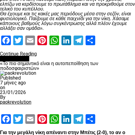
ελπίζω να κερδίσουμε το πρωτάθλημα και να προκριθούμε στον
τελικό του κυπέλλου.
Θα έχουμε και τις κακές μας περιόδους μέσα στην σεζόν, είναι
φυσιολογικό. Παίζουμε σε κάθε παιχνίδι για την νίκη. Χάσαμε
κάποιους βαθμούς λόγω συγκέντρωσης αλλά πλέον έχουμε
αλλάξει σαν ομάδα».
Facebook
Twitter
Email
Pinterest
WhatsApp
LinkedIn
Telegram
Μοιραστ
Continue Reading
Ποδόσφαιρο
«Το πιο σημαντικό είναι η αυτοπεποίθηση των
ποδοσφαιριστών»
Published
7 μήνες ago
on
23/01/2026
By
paokrevolution
Facebook
Twitter
Email
Pinterest
WhatsApp
LinkedIn
Telegram
Μοιραστ
Για την μεγάλη νίκη απέναντι στην Μπέτις (2-0), το αν ο