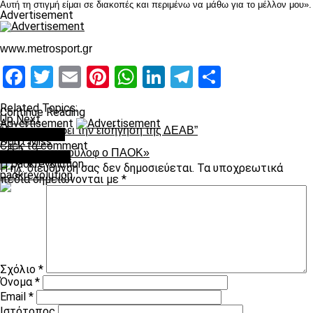
Αυτή τη στιγμή είμαι σε διακοπές και περιμένω να μάθω για το μέλλον μου».
Advertisement
www.metrosport.gr
Facebook
Twitter
Email
Pinterest
WhatsApp
LinkedIn
Telegram
Μοιραστ
Related Topics:
Continue Reading
Up Next
Advertisement
“Δεν έχω πάρει την εισήγηση της ΔΕΑΒ”
You may like
Don't Miss
Click to comment
«Θέλει Γκαμπούλοφ ο ΠΑΟΚ»
Leave a Reply
Η ηλ. διεύθυνση σας δεν δημοσιεύεται.
Τα υποχρεωτικά
paokrevolution
πεδία σημειώνονται με
*
Σχόλιο
*
Όνομα
*
Email
*
Ιστότοπος