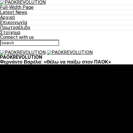
Full-Width Page
Latest News
Αρχική
Επικοινωνία
Πρωτοσέλιδο
Στοίχημα
Connect with us
PAOKREVOLUTION
Φερνάντο Βαρέλα: «Θέλω να παίξω στον ΠΑΟΚ»
Ποδόσφαιρο
«Πλέον έχουμε αλλάξει σαν ομάδα, παίξαμε σαν ένα»
«Το πιο σημαντικό είναι η αυτοπεποίθηση των
ποδοσφαιριστών»
«Πάμε να διεκδικήσουμε την οκτάδα»
«Είναι απόλαυση να παίζεις για τον κόσμο του ΠΑΟΚ»
«Θα τα δώσουμε όλα κόντρα στη Λιόν για την οκτάδα»
Μπάσκετ