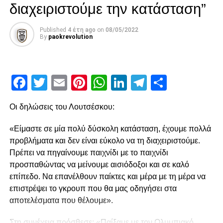
Μαϊντέβατς
διαχειριστούμε την κατάσταση”
Published
4 έτη ago
on
08/05/2022
ADVERTISEMENT
By
paokrevolution
Facebook
Twitter
Email
Pinterest
WhatsApp
LinkedIn
Telegram
Μοιρασ
Ακολούθησε στο 15′ χλιαρό σουτ του Ότο που μπλόκαρε
ο Τσάβες, ενώ στο 21’ ο Παναιτωλικός κέρδισε πέναλτι
μετά από λάθος και μαρκάρισμα του Μιχαηλίδη στον
Οι δηλώσεις του Λουτσέσκου:
Μαϊντέβατς. Ο τελευταίος ανέλαβε την εκτέλεση στο 23’,
«Είμαστε σε μία πολύ δύσκολη κατάσταση, έχουμε πολλά
αλλά έστειλε την μπάλα άουτ, χάνοντας μία χρυσή
προβλήματα και δεν είναι εύκολο να τη διαχειριστούμε.
ευκαιρία για να βάλει τον Παναιτωλικό μπροστά στο σκορ.
Πρέπει να πηγαίνουμε παιχνίδι με το παιχνίδι
Μοναδική ευκαιρία από τον Λαχούντ
προσπαθώντας να μείνουμε αισιόδοξοι και σε καλό
Στο 27′ ο Σάστρε προσπάθησε να γίνει επικίνδυνος με
επίπεδο. Να επανέλθουν παίκτες και μέρα με τη μέρα να
σουτ εκτός περιοχής, όμως, ο Τσάβες ήταν σε ετοιμότητα
επιστρέψει το γκρουπ που θα μας οδηγήσει στα
και στο 33′, έπειτα από νέο λάθος του Μιχαηλίδη, ο
αποτελέσματα που θέλουμε».
Παναιτωλικός άγγιξε το 1-0. Η μπάλα χτύπησε στην πλάτη
Στη συνέχεια πρόσθεσε: «Παίξαμε με τον Ολυμπιακό