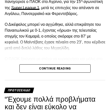
η
πανηγύρισε ο ΠΑΟΚ στο Αγρίνιο, για την 15
αγωνιστική
της
Super League 1
, μετά τις επιτυχίες του απέναντι σε
Αιγάλεω, Πανσερραϊκό και Φερεντσβάρος.
Ο Δικέφαλος μπορεί να αγχώθηκε, αλλά επικράτησε του
Παναιτωλικού με 0-1, έχοντας «ήρωα» της τελευταίας
στιγμής τον Καμαρά, ο οποίος σκόραρε στο 87’ με
κεφαλιά. Ο Μαϊντέβατς έχασε πέναλτι στο 23’, που κέρδισε
μετά από διπλό λάθος του Μιχαηλίδη.
Ο ΠΑΟΚ ξεκίνησε με στόχο να κυριαρχήσει και μόλις στο
2′ έχασε την πρώτη του ευκαιρία. Ο Σορετίρε βρέθηκε σε
CONTINUE READING
θέση βολής πλάγια μέσα στην περιοχή, πλάσαρε, αλλά
απέκρουσε σε κόρνερ ο Τσάβες.Από το 10’ και μετά ο
Παναιτωλικός ισορρόπησε και στο 14′ απείλησε με
«κεραυνό» του Λαχούντ έξω από την περιοχή, που
ΠΡΩΤΟΣΈΛΙΔΟ
πέρασε δίπλα από το κάθετο δοκάρι!
“Έχουμε πολλά προβλήματα
Διπλό λάθος Μιχαηλίδη, χαμένο πέναλτι από τον
και δεν είναι εύκολο να