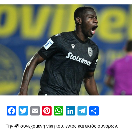
Facebook
Twitter
Email
Pinterest
WhatsApp
LinkedIn
Telegram
Μοιρασ
RELATED TOPICS:
UP NEXT
“Δίκαια πρώτος ο ΠΑΟΚ”
DON'T MISS
«Νιώθω υπέροχα στον ΠΑΟΚ και ξέχασα την…
Ισπανία»
paokrevolution
Facebook
Twitter
Email
Pinterest
WhatsApp
LinkedIn
Telegram
Μοιρασ
η
Την 4
συνεχόμενη νίκη του, εντός και εκτός συνόρων,