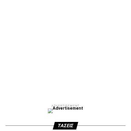
ADVERTISEMENT
Facebook
Twitter
Email
Pinterest
WhatsApp
LinkedIn
Telegram
Μοιρασ
ADVERTISEMENT
ΤΆΣΕΙΣ