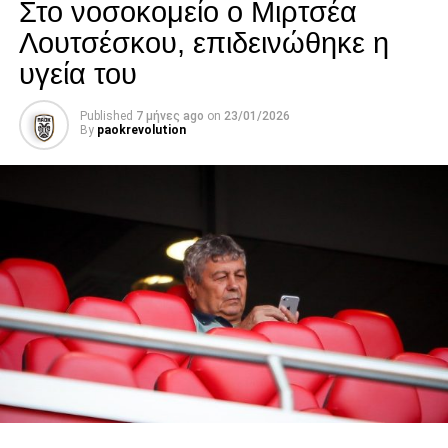
Στο νοσοκομείο ο Μιρτσέα
Λουτσέσκου, επιδεινώθηκε η
υγεία του
Published
7 μήνες ago
on
23/01/2026
By
paokrevolution