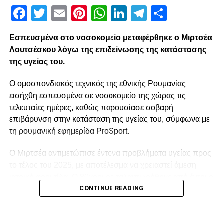
Facebook
Twitter
Email
Pinterest
WhatsApp
LinkedIn
Telegram
Μοιρασ
Εσπευσμένα στο νοσοκομείο μεταφέρθηκε ο Μιρτσέα
Λουτσέσκου λόγω της επιδείνωσης της κατάστασης
της υγείας του.
Ο ομοσπονδιακός τεχνικός της εθνικής Ρουμανίας
εισήχθη εσπευσμένα σε νοσοκομείο της χώρας τις
τελευταίες ημέρες, καθώς παρουσίασε σοβαρή
επιβάρυνση στην κατάσταση της υγείας του, σύμφωνα με
τη ρουμανική εφημερίδα ProSport.
Ο Μιρτσέα αντιμετώπισε έντονα προβλήματα υγείας προς
το τέλος του 2025, με αποτέλεσμα να χρειαστεί άμεση
ιατρική φροντίδα. Ο 80χρονος ταλαιπωρήθηκε από έντονο
CONTINUE READING
κρυολόγημα, το οποίο επηρέασε αρνητικά την ήδη
επιβαρυμένη καρδιακή του λειτουργία, και κρίθηκε
αναγκαία να νοσηλευτεί. Οι πληροφορίες αναφέρουν ότι η