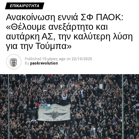
κατάστασή του επιδεινώθηκε κατά τη διάρκεια της
ΕΠΙΚΑΙΡΌΤΗΤΑ
νοσηλείας του.
Ανακοίνωση εννιά ΣΦ ΠΑΟΚ:
Facebook
Twitter
Email
Pinterest
WhatsApp
LinkedIn
Telegram
Μοιρασ
«Θέλουμε ανεξάρτητο και
αυτάρκη ΑΣ, την καλύτερη λύση
για την Τούμπα»
Published
10 μήνες ago
on
22/10/2025
By
paokrevolution