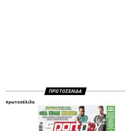
διαλέγουμε εξ αρχής να ακολουθήσουμε αποφασίσαμε να
μην ανακοινώσουμε δημόσια τους λόγους που είμαστε
κάθετα απέναντι στην εμπλοκή Τσαλόπουλου-
Χατζόπουλου στην επόμενη μέρα του ΑΣ ΠΑΟΚ, αλλά
όσοι ενδιαφέρονται να ακούσουν ποιες συγκεκριμένες
κινήσεις τους, συναντήσεις τους και τοποθετήσεις τους
είναι αυτές που τους θέτουν εκτός κάδρου για εμάς
είμαστε πάντα διαθέσιμοι…
Υγ4
ADVERTISEMENT
ΠΡΩΤΟΣΕΛΙΔΑ
πρωτοσέλιδα
Εμείς είμαστε μόνο Π.Α.Ο.Κ.
Μόνο τα 4 γράμματα έχουν σημασία για εμάς και