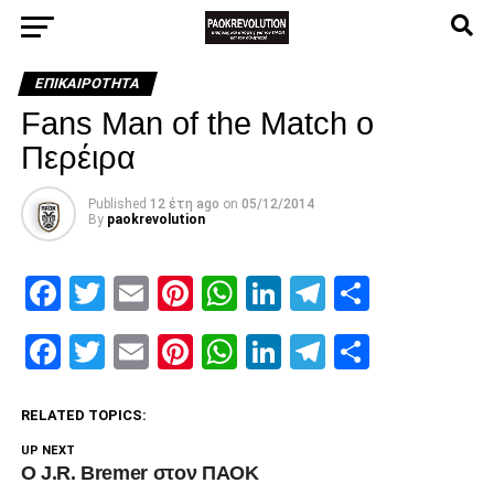
ΕΠΙΚΑΙΡΌΤΗΤΑ
Fans Man of the Match o
Περέιρα
Published
12 έτη ago
on
05/12/2014
By
paokrevolution
Facebook
Twitter
Email
Pinterest
WhatsApp
LinkedIn
Telegram
Μοιρασ
Facebook
Twitter
Email
Pinterest
WhatsApp
LinkedIn
Telegram
Μοιρασ
RELATED TOPICS:
UP NEXT
Ο J.R. Bremer στον ΠΑΟΚ