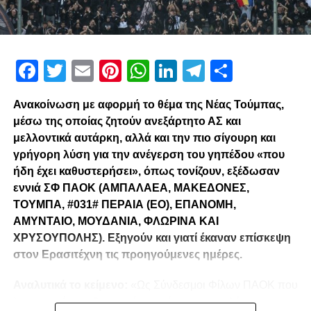
Facebook
Twitter
Email
Pinterest
WhatsApp
LinkedIn
Telegram
Μοιρασ
Ανακοίνωση με αφορμή το θέμα της Νέας Τούμπας,
μέσω της οποίας ζητούν ανεξάρτητο ΑΣ και
μελλοντικά αυτάρκη, αλλά και την πιο σίγουρη και
γρήγορη λύση για την ανέγερση του γηπέδου «που
ήδη έχει καθυστερήσει», όπως τονίζουν, εξέδωσαν
εννιά ΣΦ ΠΑΟΚ (ΑΜΠΑΛΑΕΑ, ΜΑΚΕΔΟΝΕΣ,
ΤΟΥΜΠΑ, #031# ΠΕΡΑΙΑ (ΕΟ), ΕΠΑΝΟΜΗ,
ΑΜΥΝΤΑΙΟ, ΜΟΥΔΑΝΙΑ, ΦΛΩΡΙΝΑ ΚΑΙ
ΧΡΥΣΟΥΠΟΛΗΣ). Εξηγούν και γιατί έκαναν επίσκεψη
στον Ερασιτέχνη τις προηγούμενες ημέρες.
Αναλυτικά το κείμενο:
«Ως Σύνδεσμοι Φίλων ΠΑΟΚ που
λειτουργούμε καθημερινά με γνώμωνα το καλό του