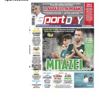
Facebook
Twitter
Email
Pinterest
WhatsApp
LinkedIn
Telegram
Μοιρασ