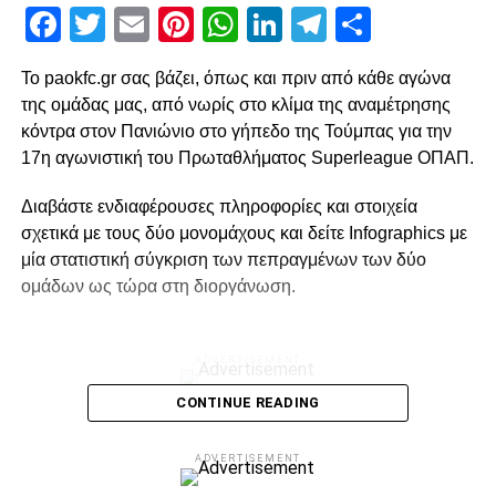
Facebook
Twitter
Email
Pinterest
WhatsApp
LinkedIn
Telegram
Μοιρασ
Το paokfc.gr σας βάζει, όπως και πριν από κάθε αγώνα
της ομάδας μας, από νωρίς στο κλίμα της αναμέτρησης
κόντρα στον Πανιώνιο στο γήπεδο της Τούμπας για την
17η αγωνιστική του Πρωταθλήματος Superleague ΟΠΑΠ.
Διαβάστε ενδιαφέρουσες πληροφορίες και στοιχεία
σχετικά με τους δύο μονομάχους και δείτε Infographics με
μία στατιστική σύγκριση των πεπραγμένων των δύο
ομάδων ως τώρα στη διοργάνωση.
ADVERTISEMENT
CONTINUE READING
ADVERTISEMENT
#53 αναμετρήσεις έχουν δώσει οι δύο ομάδες στην
Τούμπα, με τον ΠΑΟΚ να έχει επικρατήσει στις 40, τον