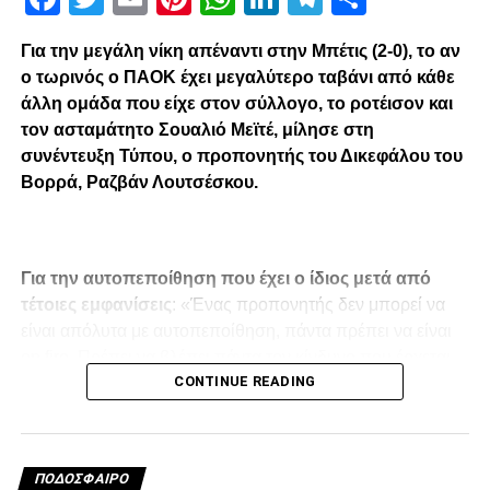
Facebook
Twitter
Email
Pinterest
WhatsApp
LinkedIn
Telegram
Μοιρασ
Για την μεγάλη νίκη απέναντι στην Μπέτις (2-0), το αν
RELATED TOPICS:
ο τωρινός ο ΠΑΟΚ έχει μεγαλύτερο ταβάνι από κάθε
UP NEXT
άλλη ομάδα που είχε στον σύλλογο, το ροτέισον και
Προπόνηση με κόντρα άνεμο [video]
τον ασταμάτητο Σουαλιό Μεϊτέ, μίλησε στη
συνέντευξη Τύπου, ο προπονητής του Δικεφάλου του
DON'T MISS
«Αποθέωσε» Τζανδάρη ο Κατσουράνης
Βορρά, Ραζβάν Λουτσέσκου.
paokrevolution
Για την αυτοπεποίθηση που έχει ο ίδιος μετά από
τέτοιες εμφανίσεις
: «Ένας προπονητής δεν μπορεί να
είναι απόλυτα με αυτοπεποίθηση, πάντα πρέπει να είναι
on fire. Πρέπει να βλέπει πάντα τον κίνδυνο που έρχεται
CONTINUE READING
στο επόμενο ματς. Μιλάω για τη νοοτροπία, την
χαλάρωση, την υπερβολική αυτοπεποίθηση, αλλά και για
τον τρόπο παιχνιδιού των αντιπάλων. Αλλά από την άλλη
πλευρά, ένας προπονητής θα πρέπει να έχει
ΠΟΔΌΣΦΑΙΡΟ
αυτοπεποίθηση και να καταλαβαίνει πλήρως τις