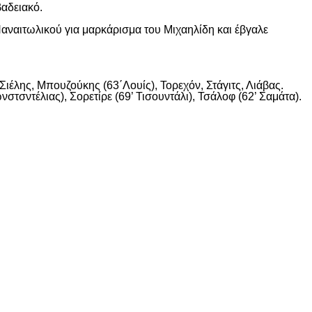
βαδειακό.
αναιτωλικού για μαρκάρισμα του Μιχαηλίδη και έβγαλε
ιέλης, Μπουζούκης (63΄Λουίς), Τορεχόν, Στάγιτς, Λιάβας.
στσντέλιας), Σορετίρε (69’ Τισουντάλι), Τσάλοφ (62’ Σαμάτα).