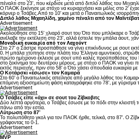
πέναλτι στο 23’, που κέρδισε μετά από διπλό λάθος του Μιχαηλ
Ο ΠΑΟΚ ξεκίνησε με στόχο να κυριαρχήσει και μόλις στο 2′ έχ
κόρνερ ο Τσάβες.Από το 10’ και μετά ο Παναιτωλικός ισορρόπη
Διπλό λάθος Μιχαηλίδη, χαμένο πέναλτι από τον Μαϊντέβα
Advertisement
Ακολούθησε στο 15′ χλιαρό σουτ του Ότο που μπλόκαρε ο Τσάβε
ανέλαβε την εκτέλεση στο 23’, αλλά έστειλε την μπάλα άουτ, χά
Μοναδική ευκαιρία από τον Λαχούντ
Στο 27′ ο Σάστρε προσπάθησε να γίνει επικίνδυνος με σουτ εκτό
0. Η μπάλα χτύπησε στην πλάτη του Έλληνα αμυντικού, στρώθηκ
πρώτο ημίχρονο έκλεισε με σουτ υπό καλές προϋποθέσεις του 
στο ξεκίνημα του δευτέρου μέρους, με στόχο ο ΠΑΟΚ να γίνει π
εκτός περιοχής, πριν στο 58′ ο Ότο χάσει σπουδαία ευκαιρία μ
Ο Κοτάρσκι «έσωσε» τον Καμαρά
Στο 60’ ο Παναιτωλικός απείλησε από μεγάλο λάθος του Καμαρά
επόμενη αξιοσημείωτη φάση καταγράφηκε στο 78’, με γύρισμα τ
Advertisement
Ο Τσάβες είπε «όχι» σε σουτ του Ζίβκοβιτς
Δύο λεπτά αργότερα, ο Τσάβες έσωσε με το πόδι στην κλειστή τ
πάνω από την εστία.
Λύτρωση στο 87’
Το πολυπόθητο γκολ για τον ΠΑΟΚ ήρθε, τελικά, στο 87′. Ο Ζίβκ
γράφοντας το 0-1.
Advertisement
MVP