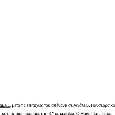
gue 1
, μετά τις επιτυχίες του απέναντι σε Αιγάλεω, Πανσερραϊκό
ρά, ο οποίος σκόραρε στο 87’ με κεφαλιά. Ο Μαϊντέβατς έχασε