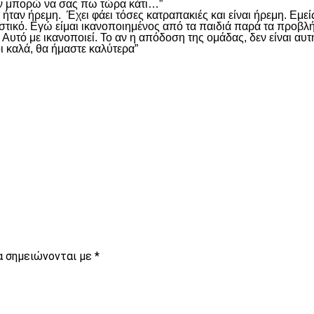
 Δεν μπορώ να σας πω τώρα κάτι…”
α ήταν ήρεμη. Έχει φάει τόσες κατραπακιές και είναι ήρεμη. Εμ
στικό. Εγώ είμαι ικανοποιημένος από τα παιδιά παρά τα προβλ
δα. Αυτό με ικανοποιεί. Το αν η απόδοση της ομάδας, δεν είναι 
οι καλά, θα ήμαστε καλύτερα”
είτε
α σημειώνονται με
*