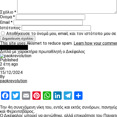
Σχόλιο
*
Όνομα
*
Email
*
Ιστότοπος
Αποθήκευσε το όνομά μου, email, και τον ιστότοπο μου σ
This site uses Akismet to reduce spam.
Learn how your commen
πρωτοσέλιδο
Διπλό με χαρακτήρα πρωταθλητή ο Δικέφαλος
Published
2 έτη ago
on
15/12/2024
By
paokrevolution
Facebook
Twitter
Email
Pinterest
WhatsApp
LinkedIn
Telegram
Μοιραστ
Την 4
η
συνεχόμενη νίκη του, εντός και εκτός συνόρων, πανηγύρ
και Φερεντσβάρος.
Ο Δικέφαλος μπορεί να αγχώθηκε, αλλά επικράτησε του Παναιτω