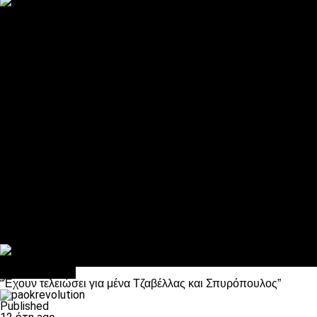
ΠΑΟΚ και τηλεοπτικά: αποκλειστικά απόφαση Σαββίδη
Αντίπαλοι
Νέα προβλήματα στην Μπέτις πριν την Τούμπα
Επίσημο «stop» στους φίλους του ΠΑΟΚ στο Αγρίνιο
Η Λιόν «σφυροκόπησε» τη Μονακό και πλησιάζει στο Champio
ΠΑΟΚ: Τι έκαναν οι αντίπαλοί του στο Europa League
Η Ριέκα διέκοψε την εγγραφή μελών ενόψει… ΠΑΟΚ
Διάφορα
Πέθανε ο μπαμπάς του Γιαννάκη, Λουκάς Μήλιος
ΣΦ ΠΑΟΚ Θύρα 4: Ανακοίνωσε οδική εκδρομή για τον αγώνα με
Κανείς δεν ξέχασε τα έξι αετόπουλα
Στο OPEN τα προκριματικά, στη NOVA τα του πρωταθλήματος
Σαν σήμερα: Οταν “έφυγε” ο Λόραντ
πρωτοσέλιδο
“Έχουν τελειώσει για μένα Τζαβέλλας και Σπυρόπουλος”
Published