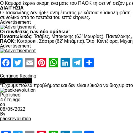
Ο Καμαρά έκρινε ακόμη ένα ματς του ΠΑΟΚ τη φετινή σεζόν με κ
ΔΙΑΙΤΗΣΙΑ
Ο Τσακαλίδης δεν ήρθε αντιμέτωπος με κάποια δύσκολη φάση. Κ
συνολικά από το τσεπάκι του επτά κίτρινες.
Advertisement
Οι συνθέσεις των δύο ομάδων:
Παναιτωλικός:
Τσάβες, Μπακάκης (63’ Μαυρίας), Παντελάκης, Μ
ΠΑΟΚ:
Κοτάρσκι, Σάστρε (62’ Μπάμπα), Ότο, Κεντζιόρα, Μιχαηλ
Advertisement
Facebook
Twitter
Email
Pinterest
WhatsApp
LinkedIn
Telegram
Μοιραστ
Continue Reading
πρωτοσέλιδο
“Έχουμε πολλά προβλήματα και δεν είναι εύκολο να διαχειριστ
Published
4 έτη ago
on
08/05/2022
By
paokrevolution