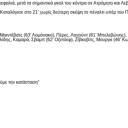
εφαλιά, μετά τα σημαντικά γκολ του κόντρα σε Ατρόμητο και Λε
αταλόγισε στο 21’ χωρίς δεύτερη σκέψη το πέναλτι υπέρ του Π
αιντέβατς (63’ Λομόνακο), Πέρες, Λαχούντ (81’ Μπελεβώνης), Σ
ίδης, Καμαρά, Σβαμπ (62’ Οζντόεφ), Ζίβκοβιτς, Μουργκ (46’ Κων
είτε
ούμε την κατάσταση”