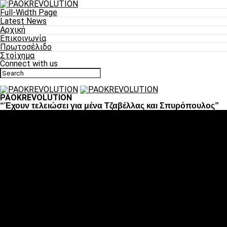
Full-Width Page
Latest News
Αρχική
Επικοινωνία
Πρωτοσέλιδο
Στοίχημα
Connect with us
PAOKREVOLUTION
“Έχουν τελειώσει για μένα Τζαβέλλας και Σπυρόπουλος”
Ποδόσφαιρο
«Πλέον έχουμε αλλάξει σαν ομάδα, παίξαμε σαν ένα»
«Το πιο σημαντικό είναι η αυτοπεποίθηση των ποδοσφαιριστώ
«Πάμε να διεκδικήσουμε την οκτάδα»
«Είναι απόλαυση να παίζεις για τον κόσμο του ΠΑΟΚ»
«Θα τα δώσουμε όλα κόντρα στη Λιόν για την οκτάδα»
Μπάσκετ
Αλλαγή ώρας με Σπόρτινγκ και Μπιλμπάο