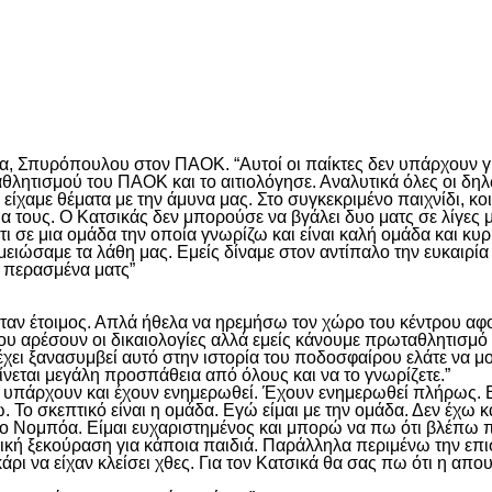
είτε
α, Σπυρόπουλου στον ΠΑΟΚ. “Αυτοί οι παίκτες δεν υπάρχουν γι
ητισμού του ΠΑΟΚ και το αιτιολόγησε. Αναλυτικά όλες οι δηλ
 είχαμε θέματα με την άμυνα μας. Στο συγκεκριμένο παιχνίδι, κ
ια τους. Ο Κατσικάς δεν μπορούσε να βγάλει δυο ματς σε λίγες 
 σε μια ομάδα την οποία γνωρίζω και είναι καλή ομάδα και κυρί
μειώσαμε τα λάθη μας. Εμείς δίναμε στον αντίπαλο την ευκαιρία
 περασμένα ματς”
 ήταν έτοιμος. Απλά ήθελα να ηρεμήσω τον χώρο του κέντρου αφού
υ αρέσουν οι δικαιολογίες αλλά εμείς κάνουμε πρωταθλητισμό κ
χει ξανασυμβεί αυτό στην ιστορία του ποδοσφαίρου ελάτε να μ
Γίνεται μεγάλη προσπάθεια από όλους και να το γνωρίζετε.”
 υπάρχουν και έχουν ενημερωθεί. Έχουν ενημερωθεί πλήρως. Εδ
 Το σκεπτικό είναι η ομάδα. Εγώ είμαι με την ομάδα. Δεν έχω κά
ι ο Νομπόα. Είμαι ευχαριστημένος και μπορώ να πω ότι βλέπω 
ογική ξεκούραση για κάποια παιδιά. Παράλληλα περιμένω την επι
 να είχαν κλείσει χθες. Για τον Κατσικά θα σας πω ότι η απουσ