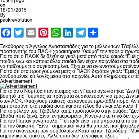
12 έτη ago
on
18/01/2015
By
paokrevolution
Facebook
Twitter
Email
Pinterest
WhatsApp
LinkedIn
Telegram
Μοιραστ
Ξεκάθαρος ο Άγγελος Αναστασιάδης για το μέλλον των Τζαβέλλ
προπονητής του ΠΑΟΚ χαρακτήρισε “θαύμα” την πορεία πρωταθλ
Για το ότι ο ΠΑΟΚ δε δέχθηκε γκολ μετά από πολύ καιρό: “Εμείς
παιδιά ενώ και κάποια άλλα παιδιά δεν είχαν παιχνίδια στα πόδ
να παίξουμε πιο συγκρατημένα. Είχαμε να αγωνιστούμε απέναντι
Για το ότι στα προηγούμενα ματς ο ΠΑΟΚ δεχόταν γκολ: “Εμείς 
λανθασμένες επιλογές μέσα στο παιχνίδι. Αυτό πληρώσαμε στα
Advertisement
Για το αν ο Νομπόα ήταν έτοιμος και γι’ αυτό αγωνίστηκε: “Δεν
βουητό της Τούμπας τα πράγματα δυσκολεύουν για εμάς. Δεν μο
στον ΑΟΚ. Φτιάχνουμ παίκτες και κάνουμε πρωταθλητισμό. Αν έ
εμπιστοσύνη στα παιδιά αυτά και στο τέλος θα είναι όλα καλά. 
Για το μέλλον του Τζαβέλλα και Σπυρόπουλου στην ομάδα: “Δεν
18άδα ποτέ ξανά. Είναι ενημερωμένοι. Κανένα σκεπτικό δεν έχω.
Για τον Παπαγιαννόπουλο: “Το παιδί είναι πιο μπροστά από ότ
Για την διακοπή: “Είναι σημαντική γιατί θα υπάρξει και ψυχολ
Για την ανανέωση των συμβολαίων Κατσικά και Τζανδάρη: “Μακάρι
σημαντικούς παίκτες. Αλλά αυτό δεν το γράφετε όλοι…”