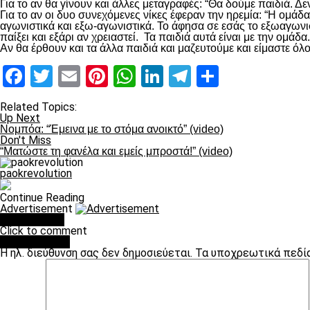
Για το αν θα γίνουν και άλλες μεταγραφές: “Θα δούμε παιδιά.
Για το αν οι δυο συνεχόμενες νίκες έφεραν την ηρεμία: “Η ομάδ
αγωνιστικά και εξω-αγωνιστικά. Το άφησα σε εσάς το εξωαγωνι
παίξει και εξάρι αν χρειαστεί. Τα παιδιά αυτά είναι με την ομά
Αν θα έρθουν και τα άλλα παιδιά και μαζευτούμε και είμαστε όλ
Facebook
Twitter
Email
Pinterest
WhatsApp
LinkedIn
Telegram
Μοιραστ
Related Topics:
Up Next
Νομπόα: “Έμεινα με το στόμα ανοικτό” (video)
Don't Miss
“Ματώστε τη φανέλα και εμείς μπροστά!” (video)
paokrevolution
Continue Reading
Advertisement
You may like
Click to comment
Leave a Reply
Η ηλ. διεύθυνση σας δεν δημοσιεύεται.
Τα υποχρεωτικά πεδί