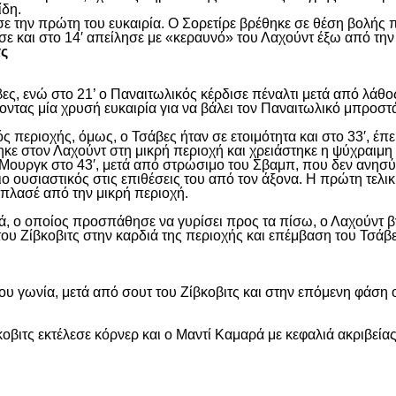
ίδη.
ασε την πρώτη του ευκαιρία. Ο Σορετίρε βρέθηκε σε θέση βολής
σε και στο 14′ απείλησε με «κεραυνό» του Λαχούντ έξω από την
τς
ς, ενώ στο 21’ ο Παναιτωλικός κέρδισε πέναλτι μετά από λάθος
νοντας μία χρυσή ευκαιρία για να βάλει τον Παναιτωλικό μπροστ
ς περιοχής, όμως, ο Τσάβες ήταν σε ετοιμότητα και στο 33′, έπε
ε στον Λαχούντ στη μικρή περιοχή και χρειάστηκε η ψύχραιμη 
Μουργκ στο 43′, μετά από στρώσιμο του Σβαμπ, που δεν ανησύ
ιο ουσιαστικός στις επιθέσεις του από τον άξονα. Η πρώτη τελι
ε πλασέ από την μικρή περιοχή.
, ο οποίος προσπάθησε να γυρίσει προς τα πίσω, ο Λαχούντ βγ
ου Ζίβκοβιτς στην καρδιά της περιοχής και επέμβαση του Τσάβ
ου γωνία, μετά από σουτ του Ζίβκοβιτς και στην επόμενη φάση ο
οβιτς εκτέλεσε κόρνερ και ο Μαντί Καμαρά με κεφαλιά ακριβείας