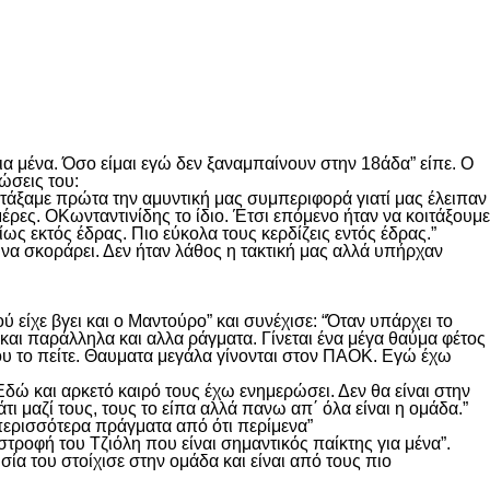
α μένα. Όσο είμαι εγώ δεν ξαναμπαίνουν στην 18άδα” είπε. Ο
ώσεις του:
οιτάξαμε πρώτα την αμυντική μας συμπεριφορά γιατί μας έλειπαν
μέρες. ΟΚωνταντινίδης το ίδιο. Έτσι επόμενο ήταν να κοιτάξουμε
ως εκτός έδρας. Πιο εύκολα τους κερδίζεις εντός έδρας.”
 να σκοράρει. Δεν ήταν λάθος η τακτική μας αλλά υπήρχαν
 είχε βγει και ο Μαντούρο” και συνέχισε: “Όταν υπάρχει το
αι παράλληλα και αλλα ράγματα. Γίνεται ένα μέγα θαύμα φέτος
ου το πείτε. Θαυματα μεγάλα γίνονται στον ΠΑΟΚ. Εγώ έχω
ώ και αρκετό καιρό τους έχω ενημερώσει. Δεν θα είναι στην
τι μαζί τους, τους το είπα αλλά πανω απ΄ όλα είναι η ομάδα.”
περισσότερα πράγματα από ότι περίμενα”
στροφή του Τζιόλη που είναι σημαντικός παίκτης για μένα”.
ία του στοίχισε στην ομάδα και είναι από τους πιο