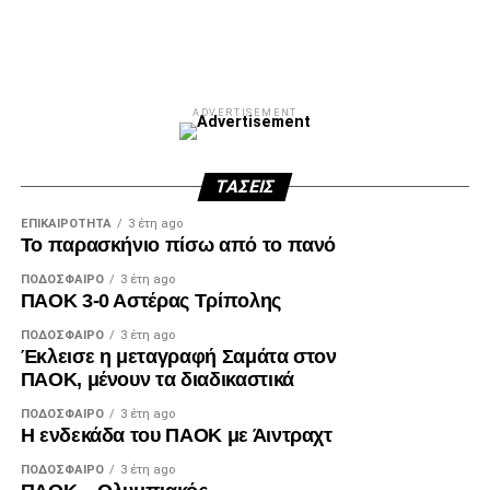
Facebook
Twitter
Email
Pinterest
WhatsApp
LinkedIn
Telegram
Μοιρασ
ADVERTISEMENT
ΤΆΣΕΙΣ
ΕΠΙΚΑΙΡΌΤΗΤΑ
3 έτη ago
Το παρασκήνιο πίσω από το πανό
ΠΟΔΌΣΦΑΙΡΟ
3 έτη ago
ΠΑΟΚ 3-0 Αστέρας Τρίπολης
ΠΟΔΌΣΦΑΙΡΟ
3 έτη ago
Έκλεισε η μεταγραφή Σαμάτα στον
ΠΑΟΚ, μένουν τα διαδικαστικά
ΠΟΔΌΣΦΑΙΡΟ
3 έτη ago
Η ενδεκάδα του ΠΑΟΚ με Άιντραχτ
ΠΟΔΌΣΦΑΙΡΟ
3 έτη ago