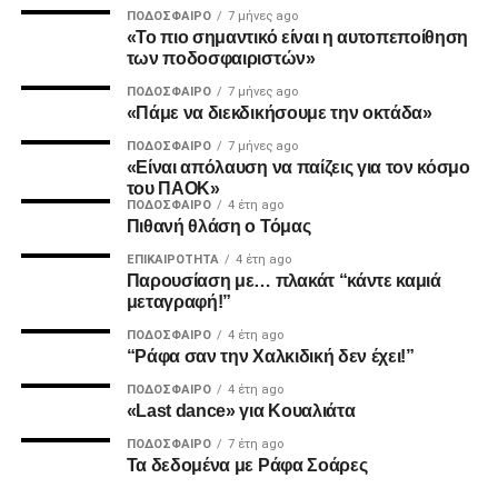
ΠΟΔΌΣΦΑΙΡΟ
7 μήνες ago
«Το πιο σημαντικό είναι η αυτοπεποίθηση
2. Την πιο σίγουρη και την πιο γρήγορη λύση για την
των ποδοσφαιριστών»
ανέγερση της νέας Τούμπας που ήδη έχει καθυστερήσει
ΠΟΔΌΣΦΑΙΡΟ
7 μήνες ago
πολύ να δωθεί στον λαό του ΠΑΟΚ.
«Πάμε να διεκδικήσουμε την οκτάδα»
ΠΟΔΌΣΦΑΙΡΟ
7 μήνες ago
Και από ότι φαίνεται, ούτε γρήγοροι, ούτε σίγουροι, ούτε
«Είναι απόλαυση να παίζεις για τον κόσμο
ανεξάρτητοι σταθήκατε.
του ΠΑΟΚ»
ΠΟΔΌΣΦΑΙΡΟ
4 έτη ago
Πιθανή θλάση ο Τόμας
Επιθυμία λοιπόν του κόσμου που σας στήριξε είναι να
δωθούν ΑΜΕΣΑ αποτελέσματα και λύσεις οι οποίες
ΕΠΙΚΑΙΡΌΤΗΤΑ
4 έτη ago
Παρουσίαση με… πλακάτ “κάντε καμιά
υποστηρίζονται από συμπαγής απόψεις και όχι αβάσιμες
μεταγραφή!”
τεκμηριώσεις και κομφούζιο καθυστερήσεων για το τι
πραγματικά συμβαίνει με την κληρονομιά του συλλόγου
ΠΟΔΌΣΦΑΙΡΟ
4 έτη ago
“Ράφα σαν την Χαλκιδική δεν έχει!”
μας.
ΠΟΔΌΣΦΑΙΡΟ
4 έτη ago
«Last dance» για Κουαλιάτα
Υγ1
ΠΟΔΌΣΦΑΙΡΟ
7 έτη ago
Τα δεδομένα με Ράφα Σοάρες
ADVERTISEMENT