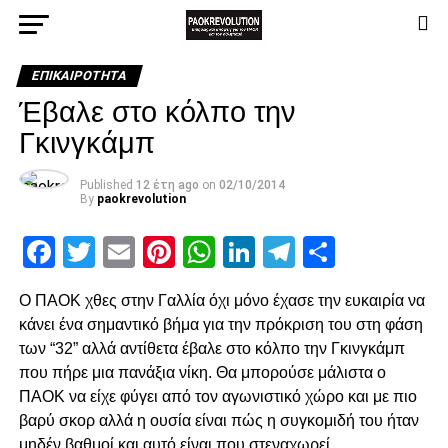
ΕΠΙΚΑΙΡΌΤΗΤΑ
Έβαλε στο κόλπο την
Γκινγκάμπ
Published
12 έτη ago
on
02/10/2014
By
paokrevolution
Facebook
Twitter
Email
Pinterest
WhatsApp
LinkedIn
Telegram
Μοιρασ
Ο ΠΑΟΚ χθες στην Γαλλία όχι μόνο έχασε την ευκαιρία να
κάνει ένα σημαντικό βήμα για την πρόκριση του στη φάση
των “32” αλλά αντίθετα έβαλε στο κόλπο την Γκινγκάμπ
που πήρε μια πανάξια νίκη. Θα μπορούσε μάλιστα ο
ΠΑΟΚ να είχε φύγει από τον αγωνιστικό χώρο και με πιο
βαρύ σκορ αλλά η ουσία είναι πώς η συγκομιδή του ήταν
μηδέν βαθμοί και αυτό είναι που στεναχωρεί…