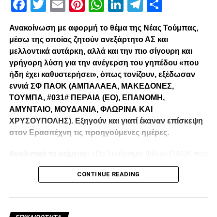
Facebook
Twitter
Email
Pinterest
WhatsApp
LinkedIn
Telegram
Μοιρασ
Ανακοίνωση με αφορμή το θέμα της Νέας Τούμπας,
μέσω της οποίας ζητούν ανεξάρτητο ΑΣ και
μελλοντικά αυτάρκη, αλλά και την πιο σίγουρη και
γρήγορη λύση για την ανέγερση του γηπέδου «που
ήδη έχει καθυστερήσει», όπως τονίζουν, εξέδωσαν
εννιά ΣΦ ΠΑΟΚ (ΑΜΠΑΛΑΕΑ, ΜΑΚΕΔΟΝΕΣ,
ΤΟΥΜΠΑ, #031# ΠΕΡΑΙΑ (ΕΟ), ΕΠΑΝΟΜΗ,
ΑΜΥΝΤΑΙΟ, ΜΟΥΔΑΝΙΑ, ΦΛΩΡΙΝΑ ΚΑΙ
ΧΡΥΣΟΥΠΟΛΗΣ). Εξηγούν και γιατί έκαναν επίσκεψη
στον Ερασιτέχνη τις προηγούμενες ημέρες.
Αναλυτικά το κείμενο:
«Ως Σύνδεσμοι Φίλων ΠΑΟΚ που
λειτουργούμε καθημερινά με γνώμωνα το καλό του
CONTINUE READING
Δικεφάλου και μόνο, αισθανόμαστε την ανάγκη να
τοποθετηθούμε (ελπίζουμε για τελευταία φορά) καθώς εν
όψη των 100 ετών τα διοικητικά εσωπροβλήματα του
οργανισμού δεν φαίνεται να καταλαγιάζουν (κάθε άλλο