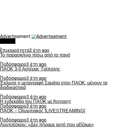
Advertisement
Τάσεις
Επικαιρότητα
3 έτη ago
Το παρασκήνιο πίσω από το πανό
Ποδόσφαιρο
3 έτη ago
ΠΑΟΚ 3-0 Αστέρας Τρίπολης
Ποδόσφαιρο
3 έτη ago
Έκλεισε η μεταγραφή Σαμάτα στον ΠΑΟΚ, μένουν τα
διαδικαστικά
Ποδόσφαιρο
3 έτη ago
Η ενδεκάδα του ΠΑΟΚ με Άιντραχτ
Ποδόσφαιρο
3 έτη ago
ΠΑΟΚ – Ολυμπιακός [LIVESTREAMING]
Ποδόσφαιρο
3 έτη ago
Λουτσέσκου: «Δεν πήραμε αυτό που αξίζαμε»