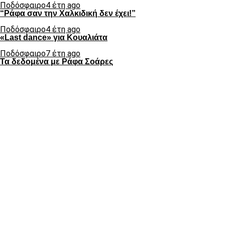
Ποδόσφαιρο
4 έτη ago
“Ράφα σαν την Χαλκιδική δεν έχει!”
Ποδόσφαιρο
4 έτη ago
«Last dance» για Κουαλιάτα
Ποδόσφαιρο
7 έτη ago
Τα δεδομένα με Ράφα Σοάρες