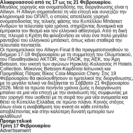
Αλικαρνασσού από τις 17 ως τις 21 Φεβρουαρίου.
Μεγάλος χορηγός και ονοματοδότης της διοργάνωσης είναι η
Allwyn. Η Allwyn σηματοδοτεί τη νέα εποχή και συνεχίζει την
κληρονομιά του ΟΠΑΠ, ο οποίος αποτέλεσε χορηγό
ονοματοδοσίας της τελικής φάσης του Κυπέλλου Μπάσκετ
Ανδρών τα τελευταία τρία χρόνια, στηρίζοντας δυναμικά και
έμπρακτα τον θεσμό και τον ελληνικό αθλητισμό. Από τη δική
της πλευρά η Κρήτη θα φιλοξενήσει εκ νέου ένα πολύ μεγάλο
ραντεβού του ελληνικού μπάσκετ, όπως κάνει σταθερά την
τελευταία πενταετία.
Οι προημιτελικοί του Allwyn Final 8 θα πραγματοποιηθούν το
διήμερο 17-18 Φεβρουαρίου με τη συμμετοχή του Ολυμπιακού,
του Παναθηναϊκού AKTOR, του ΠΑΟΚ, της ΑΕΚ, του Άρη
Betsson, του νικητή των αγώνων Ηρακλής-Κολοσσός H Hotels
Collection, Μύκονος Betsson-Καρδίτσα Ιαπωνική και
Προμηθέας Πάτρας Βίκος Cola-Μαρούσι Chery. Στις 19
Φεβρουαρίου θα ακολουθήσουν οι ημιτελικοί της διοργάνωσης,
με το μεγάλο τελικό να διεξάγεται το Σάββατο 21 Φεβρουαρίου
2026. Μετά τα πρώτα πενήντα χρόνια ζωής η διοργάνωση
μπαίνει σε μια νέα εποχή με την ανανέωση της συμφωνίας με
τον χορηγό που υιοθετεί με τη σειρά του μια νέα ονομασία και
θέτει το Κύπελλο Ελλάδας σε πρώτο πλάνο. Κοινός στόχος
όλων είναι η αναβάθμιση του event σε κάθε επίπεδο
αποβλέποντας και στην καλύτερη δυνατή εμπειρία των
φιλάθλων!
Προημιτελικά
Τρίτη 17 Φεβρουαρίου
Advertisement