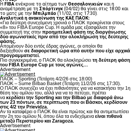
Η
FIBA
ενέκρινε το αίτημα των
Θεσσαλονικιών
και η
αναμέτρηση με τη
Σπόρτινγκ
(04/02) θα γίνει στις 18:00 και
το ματς με την
Μπιλμπάο
(11/02, στις 17:30).
Αναλυτικά η ανακοίνωση της ΚΑΕ ΠΑΟΚ:
«Για δεύτερη συνεχόμενη χρονιά ο ΠΑΟΚ προκρίνεται στους
«8» του FIBA Europe Cup. H ομάδα μας εξασφάλισε την
συμμετοχή της στην
προημιτελική φάση της διοργάνωσης
δύο αγωνιστικές πριν από την ολοκλήρωση της δεύτερης
φάσης.
Απομένουν δύο εντός έδρας αγώνες, οι οποίοι θα
διεξαχθούν
σε διαφορετική ώρα από αυτήν που είχε αρχικά
προγραμματιστεί.
Πιο συγκεκριμένα, ο ΠΑΟΚ θα ολοκληρώσει
τη δεύτερη φάση
του FIBA Europe Cup με τους αγώνες…
Advertisement
ΠΑΟΚ – Sporting (Τετάρτη 4/2/26 στις 18:00)
ΠΑΟΚ – Surne Bilbao Basket (Τετάρτη 11/2/26 στις 17:30).
Ο ΠΑΟΚ συνεχίζει να έχει πιθανότητες για να κατακτήσει την 1η
θέση του ομίλου του, αλλά για να το πετύχει, πρέπει
να
κερδίσει την Sporting και την Bilbao με διαφορά άνω
των 23 πόντων, σε περίπτωση που οι Βάσκοι, κερδίσουν
στις 4/2 την Prievidza.
Αν τα καταφέρει ο ΠΑΟΚ θα είναι πρώτος και θα αντιμετωπίσει
την 2η του ομίλου Ν, όπου όλα τα ενδεχόμενα
είναι πιθανά
μεταξύ Περιστερίου και Zaragoza.
Advertisement