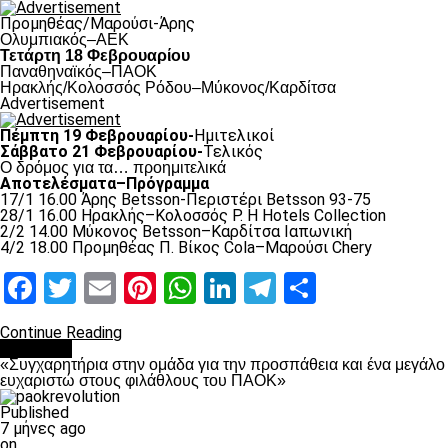
Προμηθέας/Μαρούσι-Άρης
Ολυμπιακός–ΑΕΚ
Τετάρτη 18 Φεβρουαρίου
Παναθηναϊκός–ΠΑΟΚ
Hρακλής/Κολοσσός Ρόδου–Μύκονος/Καρδίτσα
Advertisement
Πέμπτη 19 Φεβρουαρίου-
Ημιτελικοί
Σάββατο 21 Φεβρουαρίου-
Τελικός
Ο δρόμος για τα… προημιτελικά
Αποτελέσματα–Πρόγραμμα
17/1 16.00 Άρης Betsson-Περιστέρι Betsson 93-75
28/1 16.00 Ηρακλής–Κολοσσός Ρ. H Hotels Collection
2/2 14.00 Μύκονος Betsson–Καρδίτσα Ιαπωνική
4/2 18.00 Προμηθέας Π. Βίκος Cola–Μαρούσι Chery
Facebook
Twitter
Email
Pinterest
WhatsApp
LinkedIn
Telegram
Μοιραστ
Continue Reading
Μπάσκετ
«Συγχαρητήρια στην ομάδα για την προσπάθεια και ένα μεγάλο
ευχαριστώ στους φιλάθλους του ΠΑΟΚ»
Published
7 μήνες ago
on