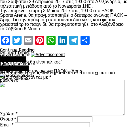
του Σαββάτου 29 Απριλίου 2017 στις 19:00 στο Αλεξάνδρειο, με
τηλεοπτική μετάδοση από το Novasports 1HD.
Την επόμενη Τετάρτη 3 Μαΐου 2017 στις 19:00 στο PAOK
Sports Arena, θα πραγματοποιηθεί ο δεύτερος αγώνας ΠΑΟΚ –
Άρης. Για την πρόκριση απαιτούνται δύο νίκες και εφόσον
χρειαστεί τρίτο παιχνίδι, θα πραγματοποιηθεί στο Αλεξάνδρειο
το Σάββατο 6 Μαίου.
Facebook
Twitter
Email
Pinterest
WhatsApp
LinkedIn
Telegram
Μοιραστ
Continue Reading
Related Topics:
Advertisement
Up Next
You may like
“Κάθε παιχνίδι θα είναι τελικός”
Click to comment
Don't Miss
Leave a Reply
Τα εισιτήρια για τον αγώνα ΠΑΟΚ – Άρης
Η ηλ. διεύθυνση σας δεν δημοσιεύεται.
Τα υποχρεωτικά
πεδία σημειώνονται με
*
paokrevolution
Σχόλιο
*
Όνομα
*
Email
*