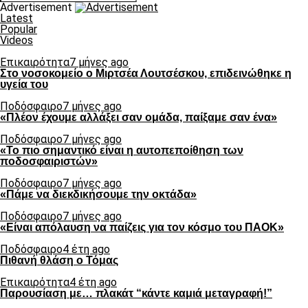
Advertisement
Latest
Popular
Videos
Επικαιρότητα
7 μήνες ago
Στο νοσοκομείο ο Μιρτσέα Λουτσέσκου, επιδεινώθηκε η
υγεία του
Ποδόσφαιρο
7 μήνες ago
«Πλέον έχουμε αλλάξει σαν ομάδα, παίξαμε σαν ένα»
Ποδόσφαιρο
7 μήνες ago
«Το πιο σημαντικό είναι η αυτοπεποίθηση των
ποδοσφαιριστών»
Ποδόσφαιρο
7 μήνες ago
«Πάμε να διεκδικήσουμε την οκτάδα»
Ποδόσφαιρο
7 μήνες ago
«Είναι απόλαυση να παίζεις για τον κόσμο του ΠΑΟΚ»
Ποδόσφαιρο
4 έτη ago
Πιθανή θλάση ο Τόμας
Επικαιρότητα
4 έτη ago
Παρουσίαση με… πλακάτ “κάντε καμιά μεταγραφή!”