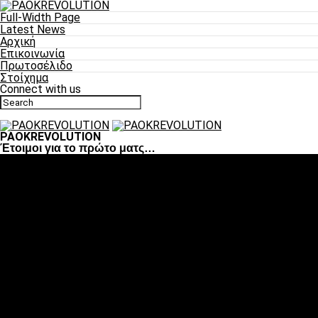
Full-Width Page
Latest News
Αρχική
Επικοινωνία
Πρωτοσέλιδο
Στοίχημα
Connect with us
PAOKREVOLUTION
Έτοιμοι για το πρώτο ματς…
Ποδόσφαιρο
«Πλέον έχουμε αλλάξει σαν ομάδα, παίξαμε σαν ένα»
«Το πιο σημαντικό είναι η αυτοπεποίθηση των
ποδοσφαιριστών»
«Πάμε να διεκδικήσουμε την οκτάδα»
«Είναι απόλαυση να παίζεις για τον κόσμο του ΠΑΟΚ»
«Θα τα δώσουμε όλα κόντρα στη Λιόν για την οκτάδα»
Μπάσκετ