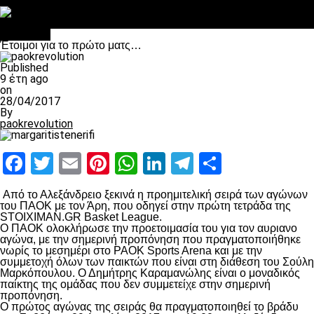
Στο OPEN τα προκριματικά, στη NOVA τα του πρωταθλήματος
Σαν σήμερα: Οταν “έφυγε” ο Λόραντ
Μπάσκετ
Έτοιμοι για το πρώτο ματς…
Published
9 έτη ago
on
28/04/2017
By
paokrevolution
Facebook
Twitter
Email
Pinterest
WhatsApp
LinkedIn
Telegram
Μοιραστ
Από το Αλεξάνδρειο ξεκινά η προημιτελική σειρά των αγώνων
του ΠΑΟΚ με τον Άρη, που οδηγεί στην πρώτη τετράδα της
STOIXIMAN.GR Basket League.
Ο ΠΑΟΚ ολοκλήρωσε την προετοιμασία του για τον αυριανο
αγώνα, με την σημερινή προπόνηση που πραγματοποιήθηκε
νωρίς το μεσημέρι στο PAOK Sports Arena και με την
συμμετοχή όλων των παικτών που είναι στη διάθεση του Σούλη
Μαρκόπουλου. Ο Δημήτρης Καραμανώλης είναι ο μοναδικός
παίκτης της ομάδας που δεν συμμετείχε στην σημερινή
προπόνηση.
Ο πρώτος αγώνας της σειράς θα πραγματοποιηθεί το βράδυ