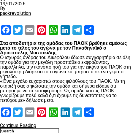
19/01/2026
By
paokrevolution
Facebook
Twitter
Email
Pinterest
WhatsApp
LinkedIn
Telegram
Μοιραστ
Στα αποδυτήρια της ομάδας του ΠΑΟΚ βρέθηκε αμέσως
μετά το τέλος του αγώνα με τον Παναθηναϊκό ο
Αριστοτέλης Μυστακίδης.
Ο ισχυρός άνδρας του Δικεφάλου έδωσε συγχαρητήρια σε όλη
την ομάδα για την μεγάλη προσπάθεια εκφράζοντας,
παράλληλα, την ικανοποίησή του για την εικόνα του ΠΑΟΚ στη
μεγαλύτερη διάρκεια του αγώνα και μπροστά σε ένα γεμάτο
γήπεδο.
«Ένα μεγάλο ευχαριστώ στους φιλάθλους του ΠΑΟΚ. Με τη
στήριξή σας σηκώσατε την ομάδα και σήμερα είδαμε ότι
μπορούμε να τα καταφέρουμε. Ως ομάδα και ως ΠΑΟΚ
γνωρίζουμε πολύ καλά ό,τι έχουμε τις δυνατότητες να το
πετύχουμε» δήλωσε μετά.
Facebook
Twitter
Email
Pinterest
WhatsApp
LinkedIn
Telegram
Μοιραστ
Continue Reading