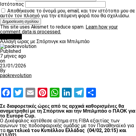
Ιστότοπος
Αποθήκευσε το όνομά μου, email, και τον ιστότοπο μου σε
αυτόν τον πλοηγό για την επόμενη φορά που θα σχολιάσω.
This site uses Akismet to reduce spam.
Learn how your
comment data is processed.
Μπάσκετ
Αλλαγή ώρας με Σπόρτινγκ και Μπιλμπάο
Published
7 μήνες ago
on
23/01/2026
By
paokrevolution
Facebook
Twitter
Email
Pinterest
WhatsApp
LinkedIn
Telegram
Μοιραστ
Σε διαφορετικές ώρες από τις αρχικά καθορισμένες θα
αναμετρηθεί με τη Σπόρτινκ και την Μπιλμπάο ο ΠΑΟΚ για
το Europe Cup.
Ο Δικέφαλος κατέθεσε αίτημα στη FIBA εξαιτίας των
αγώνων της ποδοσφαιρικής ομάδας με τον Παναθηναϊκό για
τα
ημιτελικά του Κυπέλλου Ελλάδας (04/02, 20:15) και
(11/02).