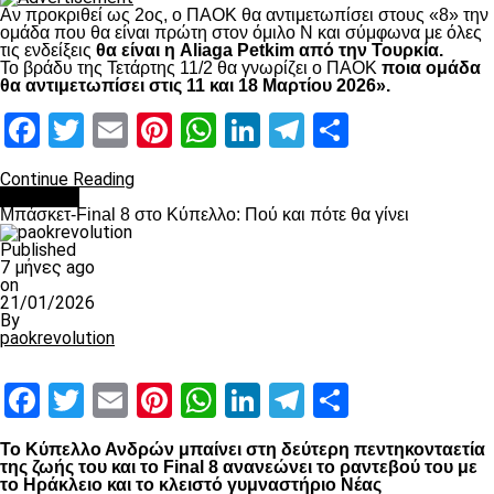
Αν προκριθεί ως 2ος, ο ΠΑΟΚ θα αντιμετωπίσει στους «8» την
ομάδα που θα είναι πρώτη στον όμιλο Ν και σύμφωνα με όλες
τις ενδείξεις
θα είναι η Aliaga Petkim από την Τουρκία.
Το βράδυ της Τετάρτης 11/2 θα γνωρίζει ο ΠΑΟΚ
ποια ομάδα
θα αντιμετωπίσει στις 11 και 18 Μαρτίου 2026».
Facebook
Twitter
Email
Pinterest
WhatsApp
LinkedIn
Telegram
Μοιραστ
Continue Reading
Μπάσκετ
Μπάσκετ-Final 8 στο Κύπελλο: Πού και πότε θα γίνει
Published
7 μήνες ago
on
21/01/2026
By
paokrevolution
Facebook
Twitter
Email
Pinterest
WhatsApp
LinkedIn
Telegram
Μοιραστ
Το Κύπελλο Ανδρών μπαίνει στη δεύτερη πεντηκονταετία
της ζωής του και το Final 8 ανανεώνει το ραντεβού του με
το Ηράκλειο και το κλειστό γυμναστήριο Νέας