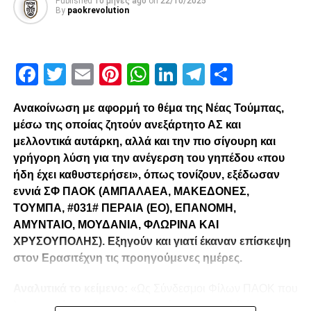
Published
10 μήνες ago
on
22/10/2025
By
paokrevolution
Facebook
Twitter
Email
Pinterest
WhatsApp
LinkedIn
Telegram
Μοιρασ
Ανακοίνωση με αφορμή το θέμα της Νέας Τούμπας,
μέσω της οποίας ζητούν ανεξάρτητο ΑΣ και
μελλοντικά αυτάρκη, αλλά και την πιο σίγουρη και
γρήγορη λύση για την ανέγερση του γηπέδου «που
ήδη έχει καθυστερήσει», όπως τονίζουν, εξέδωσαν
εννιά ΣΦ ΠΑΟΚ (ΑΜΠΑΛΑΕΑ, ΜΑΚΕΔΟΝΕΣ,
ΤΟΥΜΠΑ, #031# ΠΕΡΑΙΑ (ΕΟ), ΕΠΑΝΟΜΗ,
ΑΜΥΝΤΑΙΟ, ΜΟΥΔΑΝΙΑ, ΦΛΩΡΙΝΑ ΚΑΙ
ΧΡΥΣΟΥΠΟΛΗΣ). Εξηγούν και γιατί έκαναν επίσκεψη
στον Ερασιτέχνη τις προηγούμενες ημέρες.
Αναλυτικά το κείμενο:
«Ως Σύνδεσμοι Φίλων ΠΑΟΚ που
λειτουργούμε καθημερινά με γνώμωνα το καλό του