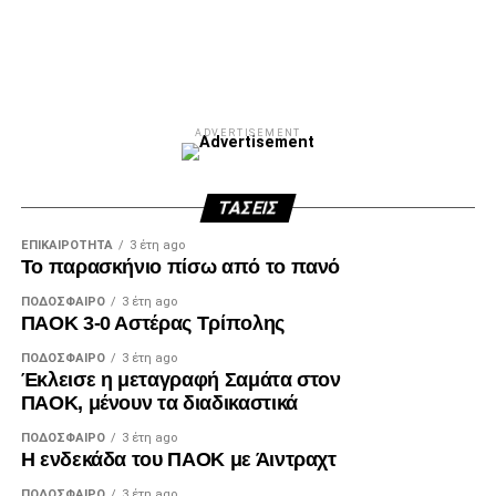
ADVERTISEMENT
Facebook
Twitter
Email
Pinterest
WhatsApp
LinkedIn
Telegram
Μοιρασ
ADVERTISEMENT
ΤΆΣΕΙΣ
ΕΠΙΚΑΙΡΌΤΗΤΑ
3 έτη ago
Το παρασκήνιο πίσω από το πανό
ΠΟΔΌΣΦΑΙΡΟ
3 έτη ago
ΠΑΟΚ 3-0 Αστέρας Τρίπολης
ΠΟΔΌΣΦΑΙΡΟ
3 έτη ago
Έκλεισε η μεταγραφή Σαμάτα στον
ΠΑΟΚ, μένουν τα διαδικαστικά
ΠΟΔΌΣΦΑΙΡΟ
3 έτη ago
Η ενδεκάδα του ΠΑΟΚ με Άιντραχτ
ΠΟΔΌΣΦΑΙΡΟ
3 έτη ago