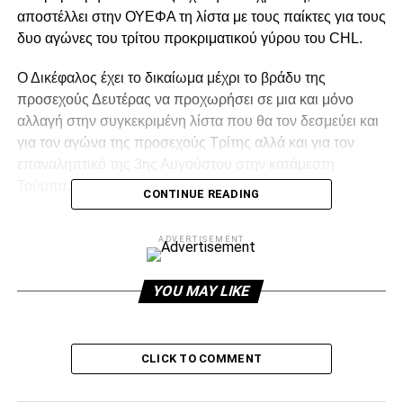
αποστέλλει στην ΟΥΕΦΑ τη λίστα με τους παίκτες για τους
δυο αγώνες του τρίτου προκριματικού γύρου του CHL.
Ο Δικέφαλος έχει το δικαίωμα μέχρι το βράδυ της
προσεχούς Δευτέρας να προχωρήσει σε μια και μόνο
αλλαγή στην συγκεκριμένη λίστα που θα τον δεσμεύει και
για τον αγώνα της προσεχούς Τρίτης αλλά και για τον
επαναληπτικό της 3ης Αυγούστου στην κατάμεστη
Τούμπα.
CONTINUE READING
Φυσικά αυτή η λίστα θα ανανεωθεί και είναι στη διακριτική
ADVERTISEMENT
ευχέρεια του Βλάνταν Ιβιτς να αλλάξει για τους δυο
αγώνες είτε των play off του CHL, είτε του Europa σε
περίπτωση που ο Δικέφαλος δεν καταφέρει να περάσει το
YOU MAY LIKE
εμπόδιο του Αίαντα.
CLICK TO COMMENT
ADVERTISEMENT