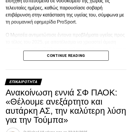
εισήχθη εσπευσμένα σε νοσοκομείο της χώρας τις
τελευταίες ημέρες, καθώς παρουσίασε σοβαρή
επιβάρυνση στην κατάσταση της υγείας του, σύμφωνα με
τη ρουμανική εφημερίδα ProSport.
Ο Μιρτσέα αντιμετώπισε έντονα προβλήματα υγείας προς
το τέλος του 2025, με αποτέλεσμα να χρειαστεί άμεση
ιατρική φροντίδα. Ο 80χρονος ταλαιπωρήθηκε από έντονο
CONTINUE READING
κρυολόγημα, το οποίο επηρέασε αρνητικά την ήδη
επιβαρυμένη καρδιακή του λειτουργία, και κρίθηκε
αναγκαία να νοσηλευτεί. Οι πληροφορίες αναφέρουν ότι η
κατάστασή του επιδεινώθηκε κατά τη διάρκεια της
ΕΠΙΚΑΙΡΌΤΗΤΑ
νοσηλείας του.
Ανακοίνωση εννιά ΣΦ ΠΑΟΚ:
Facebook
Twitter
Email
Pinterest
WhatsApp
LinkedIn
Telegram
Μοιρασ
«Θέλουμε ανεξάρτητο και
αυτάρκη ΑΣ, την καλύτερη λύση
για την Τούμπα»