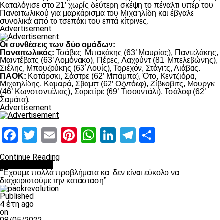
Καταλόγισε στο 21’ χωρίς δεύτερη σκέψη το πέναλτι υπέρ του
Παναιτωλικού για μαρκάρισμα του Μιχαηλίδη και έβγαλε
συνολικά από το τσεπάκι του επτά κίτρινες.
Advertisement
Οι συνθέσεις των δύο ομάδων:
Παναιτωλικός:
Τσάβες, Μπακάκης (63’ Μαυρίας), Παντελάκης,
Μαιντέβατς (63’ Λομόνακο), Πέρες, Λαχούντ (81’ Μπελεβώνης),
Σιέλης, Μπουζούκης (63΄Λουίς), Τορεχόν, Στάγιτς, Λιάβας.
ΠΑΟΚ:
Κοτάρσκι, Σάστρε (62’ Μπάμπα), Ότο, Κεντζιόρα,
Μιχαηλίδης, Καμαρά, Σβαμπ (62’ Οζντόεφ), Ζίβκοβιτς, Μουργκ
(46’ Κωνστσντέλιας), Σορετίρε (69’ Τισουντάλι), Τσάλοφ (62’
Σαμάτα).
Advertisement
Facebook
Twitter
Email
Pinterest
WhatsApp
LinkedIn
Telegram
Μοιραστ
Continue Reading
πρωτοσέλιδο
“Έχουμε πολλά προβλήματα και δεν είναι εύκολο να
διαχειριστούμε την κατάσταση”
Published
4 έτη ago
on
08/05/2022