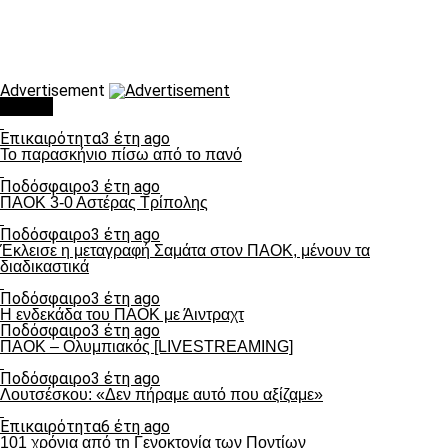
Advertisement
Τάσεις
Επικαιρότητα
3 έτη ago
Το παρασκήνιο πίσω από το πανό
Ποδόσφαιρο
3 έτη ago
ΠΑΟΚ 3-0 Αστέρας Τρίπολης
Ποδόσφαιρο
3 έτη ago
Έκλεισε η μεταγραφή Σαμάτα στον ΠΑΟΚ, μένουν τα
διαδικαστικά
Ποδόσφαιρο
3 έτη ago
Η ενδεκάδα του ΠΑΟΚ με Άιντραχτ
Ποδόσφαιρο
3 έτη ago
ΠΑΟΚ – Ολυμπιακός [LIVESTREAMING]
Ποδόσφαιρο
3 έτη ago
Λουτσέσκου: «Δεν πήραμε αυτό που αξίζαμε»
Επικαιρότητα
6 έτη ago
101 χρόνια από τη Γενοκτονία των Ποντίων