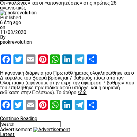
Οι «κολώνες» και οι «απογοητεύσεις» στις πρώτες 26
αγωνιστικές
Published
6 έτη ago
on
11/03/2020
By
paokrevolution
Facebook
Twitter
Email
Pinterest
WhatsApp
LinkedIn
Telegram
Μοιραστ
Η κανονική διάρκεια του Πρωταθλήματος ολοκληρώθηκε και ο
Δικέφαλος του Βορρά βρίσκεται 7 βαθμούς πίσω από τον
Ολυμπιακό (αφήνουμε στην άκρη την αφαίρεση 7 βαθμών που
του επιβλήθηκε πρωτόδικα αφού υπάρχει και η αυριανή
εκδίκαση στην Εφέσεων). Το άρθρο
εδώ
Facebook
Twitter
Email
Pinterest
WhatsApp
LinkedIn
Telegram
Μοιραστ
Continue Reading
Advertisement
Latest