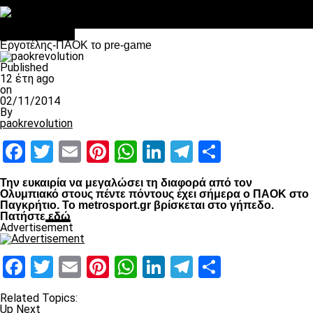
Στο OPEN τα προκριματικά, στη NOVA τα του πρωταθλήματος
Σαν σήμερα: Οταν “έφυγε” ο Λόραντ
πρωτοσέλιδο
Εργοτέλης-ΠΑΟΚ το pre-game
Published
12 έτη ago
on
02/11/2014
By
paokrevolution
Facebook
Twitter
Email
Pinterest
WhatsApp
LinkedIn
Telegram
Μοιραστ
Την ευκαιρία να μεγαλώσει τη διαφορά από τον
Ολυμπιακό στους πέντε πόντους έχει σήμερα ο ΠΑΟΚ στο
Παγκρήτιο. Το metrosport.gr βρίσκεται στο γήπεδο.
Πατήστε
εδώ
Advertisement
Facebook
Twitter
Email
Pinterest
WhatsApp
LinkedIn
Telegram
Μοιραστ
Related Topics:
Up Next