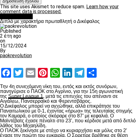
This site uses Akismet to reduce spam.
Learn how your
comment data is processed.
πρωτοσέλιδο
Διπλό με χαρακτήρα πρωταθλητή ο Δικέφαλος
Published
2 έτη ago
on
15/12/2024
By
paokrevolution
Facebook
Twitter
Email
Pinterest
WhatsApp
LinkedIn
Telegram
Μοιραστ
Την 4
η
συνεχόμενη νίκη του, εντός και εκτός συνόρων,
πανηγύρισε ο ΠΑΟΚ στο Αγρίνιο, για την 15
η
αγωνιστική
της
Super League 1
, μετά τις επιτυχίες του απέναντι σε
Αιγάλεω, Πανσερραϊκό και Φερεντσβάρος.
Ο Δικέφαλος μπορεί να αγχώθηκε, αλλά επικράτησε του
Παναιτωλικού με 0-1, έχοντας «ήρωα» της τελευταίας στιγμής
τον Καμαρά, ο οποίος σκόραρε στο 87’ με κεφαλιά. Ο
Μαϊντέβατς έχασε πέναλτι στο 23’, που κέρδισε μετά από διπλό
λάθος του Μιχαηλίδη.
Ο ΠΑΟΚ ξεκίνησε με στόχο να κυριαρχήσει και μόλις στο 2′
έχασε την πρώτη του ευκαιρία. Ο Σορετίρε βρέθηκε σε θέση