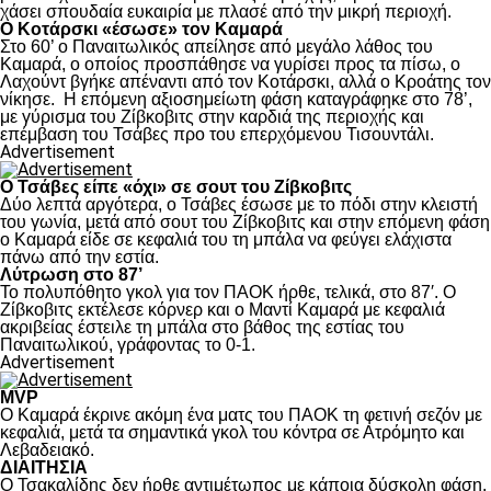
χάσει σπουδαία ευκαιρία με πλασέ από την μικρή περιοχή.
Ο Κοτάρσκι «έσωσε» τον Καμαρά
Στο 60’ ο Παναιτωλικός απείλησε από μεγάλο λάθος του
Καμαρά, ο οποίος προσπάθησε να γυρίσει προς τα πίσω, ο
Λαχούντ βγήκε απέναντι από τον Κοτάρσκι, αλλά ο Κροάτης τον
νίκησε. Η επόμενη αξιοσημείωτη φάση καταγράφηκε στο 78’,
με γύρισμα του Ζίβκοβιτς στην καρδιά της περιοχής και
επέμβαση του Τσάβες προ του επερχόμενου Τισουντάλι.
Advertisement
Ο Τσάβες είπε «όχι» σε σουτ του Ζίβκοβιτς
Δύο λεπτά αργότερα, ο Τσάβες έσωσε με το πόδι στην κλειστή
του γωνία, μετά από σουτ του Ζίβκοβιτς και στην επόμενη φάση
ο Καμαρά είδε σε κεφαλιά του τη μπάλα να φεύγει ελάχιστα
πάνω από την εστία.
Λύτρωση στο 87’
Το πολυπόθητο γκολ για τον ΠΑΟΚ ήρθε, τελικά, στο 87′. Ο
Ζίβκοβιτς εκτέλεσε κόρνερ και ο Μαντί Καμαρά με κεφαλιά
ακριβείας έστειλε τη μπάλα στο βάθος της εστίας του
Παναιτωλικού, γράφοντας το 0-1.
Advertisement
MVP
Ο Καμαρά έκρινε ακόμη ένα ματς του ΠΑΟΚ τη φετινή σεζόν με
κεφαλιά, μετά τα σημαντικά γκολ του κόντρα σε Ατρόμητο και
Λεβαδειακό.
ΔΙΑΙΤΗΣΙΑ
Ο Τσακαλίδης δεν ήρθε αντιμέτωπος με κάποια δύσκολη φάση.