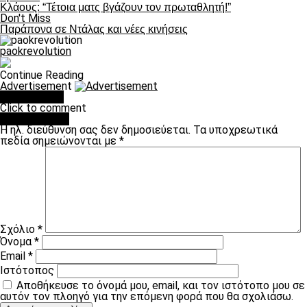
Κλάους: “Τέτοια ματς βγάζουν τον πρωταθλητή!”
Don't Miss
Παράπονα σε Ντάλας και νέες κινήσεις
paokrevolution
Continue Reading
Advertisement
You may like
Click to comment
Leave a Reply
Η ηλ. διεύθυνση σας δεν δημοσιεύεται.
Τα υποχρεωτικά
πεδία σημειώνονται με
*
Σχόλιο
*
Όνομα
*
Email
*
Ιστότοπος
Αποθήκευσε το όνομά μου, email, και τον ιστότοπο μου σε
αυτόν τον πλοηγό για την επόμενη φορά που θα σχολιάσω.