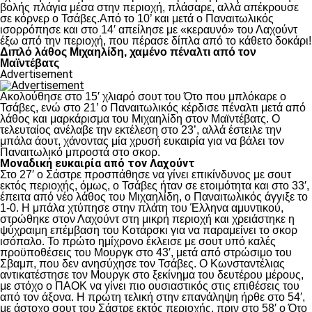
βολής πλάγια μέσα στην περιοχή, πλάσαρε, αλλά απέκρουσε
σε κόρνερ ο Τσάβες.Από το 10’ και μετά ο Παναιτωλικός
ισορρόπησε και στο 14′ απείλησε με «κεραυνό» του Λαχούντ
έξω από την περιοχή, που πέρασε δίπλα από το κάθετο δοκάρι!
Διπλό λάθος Μιχαηλίδη, χαμένο πέναλτι από τον
Μαϊντέβατς
Advertisement
Ακολούθησε στο 15′ χλιαρό σουτ του Ότο που μπλόκαρε ο
Τσάβες, ενώ στο 21’ ο Παναιτωλικός κέρδισε πέναλτι μετά από
λάθος και μαρκάρισμα του Μιχαηλίδη στον Μαϊντέβατς. Ο
τελευταίος ανέλαβε την εκτέλεση στο 23’, αλλά έστειλε την
μπάλα άουτ, χάνοντας μία χρυσή ευκαιρία για να βάλει τον
Παναιτωλικό μπροστά στο σκορ.
Μοναδική ευκαιρία από τον Λαχούντ
Στο 27′ ο Σάστρε προσπάθησε να γίνει επικίνδυνος με σουτ
εκτός περιοχής, όμως, ο Τσάβες ήταν σε ετοιμότητα και στο 33′,
έπειτα από νέο λάθος του Μιχαηλίδη, ο Παναιτωλικός άγγιξε το
1-0. Η μπάλα χτύπησε στην πλάτη του Έλληνα αμυντικού,
στρώθηκε στον Λαχούντ στη μικρή περιοχή και χρειάστηκε η
ψύχραιμη επέμβαση του Κοτάρσκι για να παραμείνει το σκορ
ισόπαλο. Το πρώτο ημίχρονο έκλεισε με σουτ υπό καλές
προϋποθέσεις του Μουργκ στο 43′, μετά από στρώσιμο του
Σβαμπ, που δεν ανησύχησε τον Τσάβες. Ο Κωνσταντέλιας
αντικατέστησε τον Μουργκ στο ξεκίνημα του δευτέρου μέρους,
με στόχο ο ΠΑΟΚ να γίνει πιο ουσιαστικός στις επιθέσεις του
από τον άξονα. Η πρώτη τελική στην επανάληψη ήρθε στο 54′,
με άστοχο σουτ του Σάστρε εκτός περιοχής, πριν στο 58′ ο Ότο