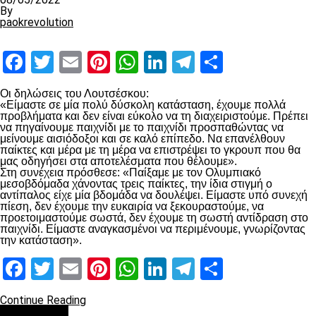
By
paokrevolution
Facebook
Twitter
Email
Pinterest
WhatsApp
LinkedIn
Telegram
Μοιραστ
Οι δηλώσεις του Λουτσέσκου:
«Είμαστε σε μία πολύ δύσκολη κατάσταση, έχουμε πολλά
προβλήματα και δεν είναι εύκολο να τη διαχειριστούμε. Πρέπει
να πηγαίνουμε παιχνίδι με το παιχνίδι προσπαθώντας να
μείνουμε αισιόδοξοι και σε καλό επίπεδο. Να επανέλθουν
παίκτες και μέρα με τη μέρα να επιστρέψει το γκρουπ που θα
μας οδηγήσει στα αποτελέσματα που θέλουμε».
Στη συνέχεια πρόσθεσε: «Παίξαμε με τον Ολυμπιακό
μεσοβδόμαδα χάνοντας τρεις παίκτες, την ίδια στιγμή ο
αντίπαλος είχε μία βδομάδα να δουλέψει. Είμαστε υπό συνεχή
πίεση, δεν έχουμε την ευκαιρία να ξεκουραστούμε, να
προετοιμαστούμε σωστά, δεν έχουμε τη σωστή αντίδραση στο
παιχνίδι. Είμαστε αναγκασμένοι να περιμένουμε, γνωρίζοντας
την κατάσταση».
Facebook
Twitter
Email
Pinterest
WhatsApp
LinkedIn
Telegram
Μοιραστ
Continue Reading
Ποδόσφαιρο