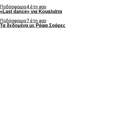
Ποδόσφαιρο
4 έτη ago
«Last dance» για Κουαλιάτα
Ποδόσφαιρο
7 έτη ago
Τα δεδομένα με Ράφα Σοάρες