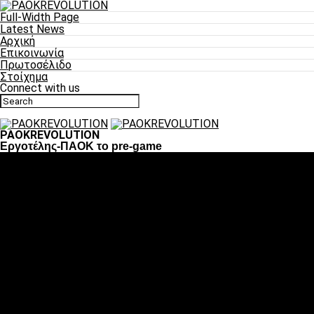
Full-Width Page
Latest News
Αρχική
Επικοινωνία
Πρωτοσέλιδο
Στοίχημα
Connect with us
PAOKREVOLUTION
Εργοτέλης-ΠΑΟΚ το pre-game
Ποδόσφαιρο
«Πλέον έχουμε αλλάξει σαν ομάδα, παίξαμε σαν ένα»
«Το πιο σημαντικό είναι η αυτοπεποίθηση των
ποδοσφαιριστών»
«Πάμε να διεκδικήσουμε την οκτάδα»
«Είναι απόλαυση να παίζεις για τον κόσμο του ΠΑΟΚ»
«Θα τα δώσουμε όλα κόντρα στη Λιόν για την οκτάδα»
Μπάσκετ