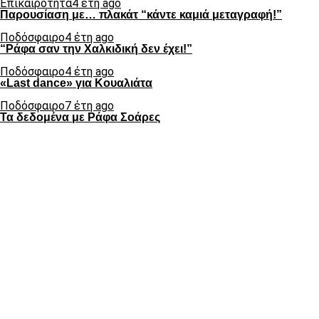
Επικαιρότητα
4 έτη ago
Παρουσίαση με… πλακάτ “κάντε καμιά μεταγραφή!”
Ποδόσφαιρο
4 έτη ago
“Ράφα σαν την Χαλκιδική δεν έχει!”
Ποδόσφαιρο
4 έτη ago
«Last dance» για Κουαλιάτα
Ποδόσφαιρο
7 έτη ago
Τα δεδομένα με Ράφα Σοάρες