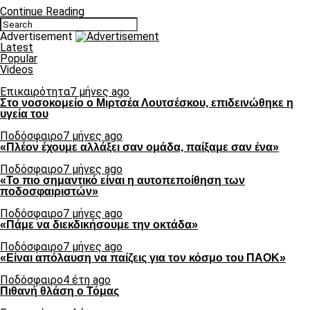
Continue Reading
Advertisement
Latest
Popular
Videos
Επικαιρότητα
7 μήνες ago
Στο νοσοκομείο ο Μιρτσέα Λουτσέσκου, επιδεινώθηκε η
υγεία του
Ποδόσφαιρο
7 μήνες ago
«Πλέον έχουμε αλλάξει σαν ομάδα, παίξαμε σαν ένα»
Ποδόσφαιρο
7 μήνες ago
«Το πιο σημαντικό είναι η αυτοπεποίθηση των
ποδοσφαιριστών»
Ποδόσφαιρο
7 μήνες ago
«Πάμε να διεκδικήσουμε την οκτάδα»
Ποδόσφαιρο
7 μήνες ago
«Είναι απόλαυση να παίζεις για τον κόσμο του ΠΑΟΚ»
Ποδόσφαιρο
4 έτη ago
Πιθανή θλάση ο Τόμας