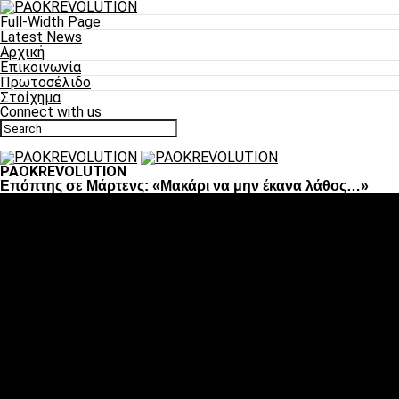
Full-Width Page
Latest News
Αρχική
Επικοινωνία
Πρωτοσέλιδο
Στοίχημα
Connect with us
PAOKREVOLUTION
Επόπτης σε Μάρτενς: «Μακάρι να μην έκανα λάθος…»
Ποδόσφαιρο
«Πλέον έχουμε αλλάξει σαν ομάδα, παίξαμε σαν ένα»
«Το πιο σημαντικό είναι η αυτοπεποίθηση των
ποδοσφαιριστών»
«Πάμε να διεκδικήσουμε την οκτάδα»
«Είναι απόλαυση να παίζεις για τον κόσμο του ΠΑΟΚ»
«Θα τα δώσουμε όλα κόντρα στη Λιόν για την οκτάδα»
Μπάσκετ