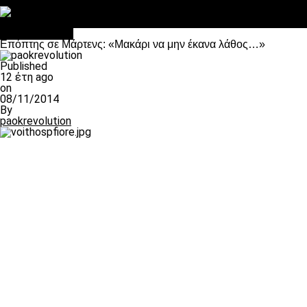
Στο OPEN τα προκριματικά, στη NOVA τα του πρωταθλήματος
Σαν σήμερα: Οταν “έφυγε” ο Λόραντ
πρωτοσέλιδο
Επόπτης σε Μάρτενς: «Μακάρι να μην έκανα λάθος…»
Published
12 έτη ago
on
08/11/2014
By
paokrevolution