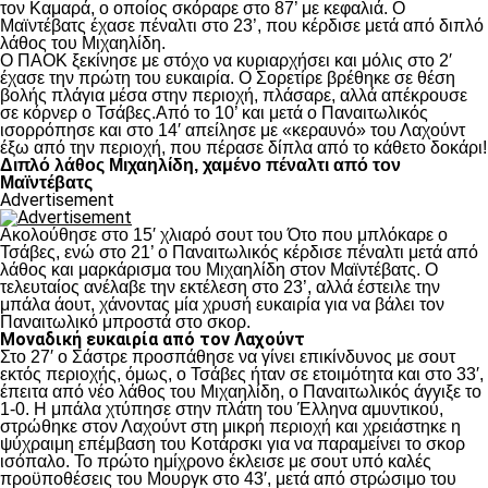
τον Καμαρά, ο οποίος σκόραρε στο 87’ με κεφαλιά. Ο
Μαϊντέβατς έχασε πέναλτι στο 23’, που κέρδισε μετά από διπλό
λάθος του Μιχαηλίδη.
Ο ΠΑΟΚ ξεκίνησε με στόχο να κυριαρχήσει και μόλις στο 2′
έχασε την πρώτη του ευκαιρία. Ο Σορετίρε βρέθηκε σε θέση
βολής πλάγια μέσα στην περιοχή, πλάσαρε, αλλά απέκρουσε
σε κόρνερ ο Τσάβες.Από το 10’ και μετά ο Παναιτωλικός
ισορρόπησε και στο 14′ απείλησε με «κεραυνό» του Λαχούντ
έξω από την περιοχή, που πέρασε δίπλα από το κάθετο δοκάρι!
Διπλό λάθος Μιχαηλίδη, χαμένο πέναλτι από τον
Μαϊντέβατς
Advertisement
Ακολούθησε στο 15′ χλιαρό σουτ του Ότο που μπλόκαρε ο
Τσάβες, ενώ στο 21’ ο Παναιτωλικός κέρδισε πέναλτι μετά από
λάθος και μαρκάρισμα του Μιχαηλίδη στον Μαϊντέβατς. Ο
τελευταίος ανέλαβε την εκτέλεση στο 23’, αλλά έστειλε την
μπάλα άουτ, χάνοντας μία χρυσή ευκαιρία για να βάλει τον
Παναιτωλικό μπροστά στο σκορ.
Μοναδική ευκαιρία από τον Λαχούντ
Στο 27′ ο Σάστρε προσπάθησε να γίνει επικίνδυνος με σουτ
εκτός περιοχής, όμως, ο Τσάβες ήταν σε ετοιμότητα και στο 33′,
έπειτα από νέο λάθος του Μιχαηλίδη, ο Παναιτωλικός άγγιξε το
1-0. Η μπάλα χτύπησε στην πλάτη του Έλληνα αμυντικού,
στρώθηκε στον Λαχούντ στη μικρή περιοχή και χρειάστηκε η
ψύχραιμη επέμβαση του Κοτάρσκι για να παραμείνει το σκορ
ισόπαλο. Το πρώτο ημίχρονο έκλεισε με σουτ υπό καλές
προϋποθέσεις του Μουργκ στο 43′, μετά από στρώσιμο του