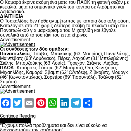
Ο Καμαρά έκρινε ακόμη ένα ματς του ΠΑΟΚ τη φετινή σεζόν με
κεφαλιά, μετά τα σημαντικά γκολ του κόντρα σε Ατρόμητο και
Λεβαδειακό.
ΔΙΑΙΤΗΣΙΑ
Ο Τσακαλίδης δεν ήρθε αντιμέτωπος με κάποια δύσκολη φάση.
Καταλόγισε στο 21’ χωρίς δεύτερη σκέψη το πέναλτι υπέρ του
Παναιτωλικού για μαρκάρισμα του Μιχαηλίδη και έβγαλε
συνολικά από το τσεπάκι του επτά κίτρινες.
Advertisement
Οι συνθέσεις των δύο ομάδων:
Παναιτωλικός:
Τσάβες, Μπακάκης (63’ Μαυρίας), Παντελάκης,
Μαιντέβατς (63’ Λομόνακο), Πέρες, Λαχούντ (81’ Μπελεβώνης),
Σιέλης, Μπουζούκης (63΄Λουίς), Τορεχόν, Στάγιτς, Λιάβας.
ΠΑΟΚ:
Κοτάρσκι, Σάστρε (62’ Μπάμπα), Ότο, Κεντζιόρα,
Μιχαηλίδης, Καμαρά, Σβαμπ (62’ Οζντόεφ), Ζίβκοβιτς, Μουργκ
(46’ Κωνστσντέλιας), Σορετίρε (69’ Τισουντάλι), Τσάλοφ (62’
Σαμάτα).
Advertisement
Facebook
Twitter
Email
Pinterest
WhatsApp
LinkedIn
Telegram
Μοιραστ
Continue Reading
πρωτοσέλιδο
“Έχουμε πολλά προβλήματα και δεν είναι εύκολο να
διαχειριστούμε την κατάσταση”