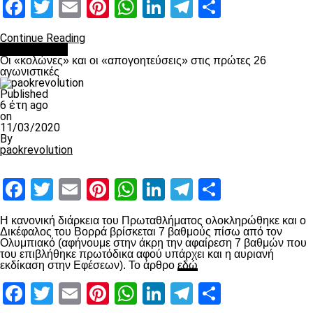
Facebook
Twitter
Email
Pinterest
WhatsApp
LinkedIn
Telegram
Μοιραστ
Continue Reading
Ποδόσφαιρο
Οι «κολώνες» και οι «απογοητεύσεις» στις πρώτες 26
αγωνιστικές
Published
6 έτη ago
on
11/03/2020
By
paokrevolution
Facebook
Twitter
Email
Pinterest
WhatsApp
LinkedIn
Telegram
Μοιραστ
Η κανονική διάρκεια του Πρωταθλήματος ολοκληρώθηκε και ο
Δικέφαλος του Βορρά βρίσκεται 7 βαθμούς πίσω από τον
Ολυμπιακό (αφήνουμε στην άκρη την αφαίρεση 7 βαθμών που
του επιβλήθηκε πρωτόδικα αφού υπάρχει και η αυριανή
εκδίκαση στην Εφέσεων). Το άρθρο
εδώ
Facebook
Twitter
Email
Pinterest
WhatsApp
LinkedIn
Telegram
Μοιραστ