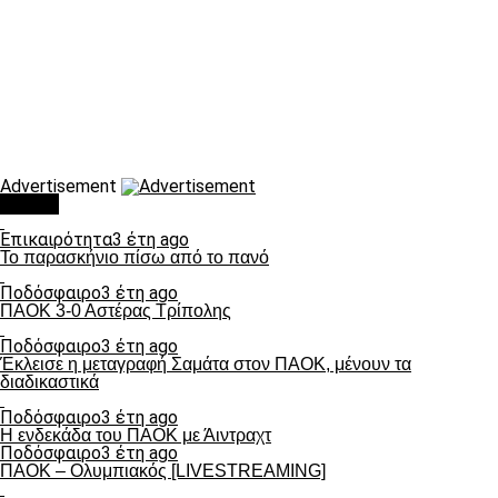
Advertisement
Τάσεις
Επικαιρότητα
3 έτη ago
Το παρασκήνιο πίσω από το πανό
Ποδόσφαιρο
3 έτη ago
ΠΑΟΚ 3-0 Αστέρας Τρίπολης
Ποδόσφαιρο
3 έτη ago
Έκλεισε η μεταγραφή Σαμάτα στον ΠΑΟΚ, μένουν τα
διαδικαστικά
Ποδόσφαιρο
3 έτη ago
Η ενδεκάδα του ΠΑΟΚ με Άιντραχτ
Ποδόσφαιρο
3 έτη ago
ΠΑΟΚ – Ολυμπιακός [LIVESTREAMING]