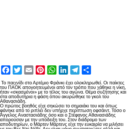
Facebook
Twitter
Email
Pinterest
WhatsApp
LinkedIn
Telegram
Μοιραστ
Το παιχνίδι στο Αρτέμιο Φράνκι έχει ολοκληρωθεί. Οι παίκτες
του ΠΑΟΚ απογοητευμένοι από τον τρόπο που χάθηκε η νίκη,
ήταν «σκασμένοι» με το τέλος του αγώνα. Θέμα συζήτησης και
στα αποδυτήρια η φάση όπου ακυρώθηκε το γκολ του
Αθανασιάδη.
Ο πρώτος βοηθός είχε σηκώσει το σημαιάκι του και όπως
φάνηκε από το ριπλέι δεν υπήρχε περίπτωση οφσάιντ. Τόσο ο
Άγγελος Αναστασιάδης όσο και ο Στέφανος Αθανασιάδης
απορούσαν με την υπόδειξη του. Στον διάδρομο των
αποδυτηρίων, ο Μάρτεν Μάρτενς είχε την ευκαιρία να μιλήσει
με τον Βες Ντε Νέβε. Δεν είναι μόνο συμπατριώτες αλλά και