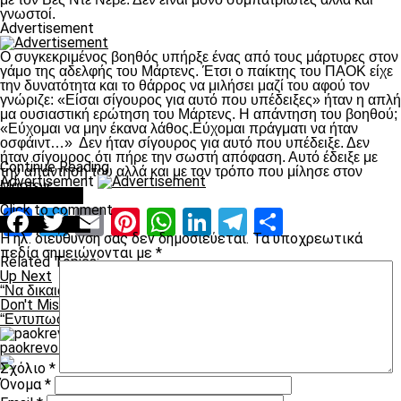
γνωστοί.
Advertisement
Ο συγκεκριμένος βοηθός υπήρξε ένας από τους μάρτυρες στον
γάμο της αδελφής του Μάρτενς. Έτσι ο παίκτης του ΠΑΟΚ είχε
την δυνατότητα και το θάρρος να μιλήσει μαζί του αφού τον
γνώριζε: «Είσαι σίγουρος για αυτό που υπέδειξες» ήταν η απλή
μα ουσιαστική ερώτηση του Μάρτενς. Η απάντηση του βοηθού;
«Εύχομαι να μην έκανα λάθος.Εύχομαι πράγματι να ήταν
οσφάιντ…» Δεν ήταν σίγουρος για αυτό που υπέδειξε. Δεν
ήταν σίγουρος ότι πήρε την σωστή απόφαση. Αυτό έδειξε με
Continue Reading
την απάντηση του αλλά και με τον τρόπο που μίλησε στον
Advertisement
Μάρτενς.
You may like
Click to comment
Facebook
Twitter
Email
Pinterest
WhatsApp
LinkedIn
Telegram
Μοιραστ
Leave a Reply
Η ηλ. διεύθυνση σας δεν δημοσιεύεται.
Τα υποχρεωτικά
πεδία σημειώνονται με
*
Related Topics:
Up Next
“Να δικαιώσουμε τις προσδοκίες του κόσμου”
Don't Miss
“Εντυπωσιακοί και υποδειγματικοί”
paokrevolution
Σχόλιο
*
Όνομα
*