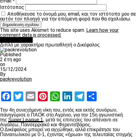
Email
*
Ιστότοπος
Αποθήκευσε το όνομά μου, email, και τον ιστότοπο μου σε
αυτόν τον πλοηγό για την επόμενη φορά που θα σχολιάσω.
This site uses Akismet to reduce spam.
Learn how your
comment data is processed.
πρωτοσέλιδο
Διπλό με χαρακτήρα πρωταθλητή ο Δικέφαλος
Published
2 έτη ago
on
15/12/2024
By
paokrevolution
Facebook
Twitter
Email
Pinterest
WhatsApp
LinkedIn
Telegram
Μοιραστ
Την 4
η
συνεχόμενη νίκη του, εντός και εκτός συνόρων,
πανηγύρισε ο ΠΑΟΚ στο Αγρίνιο, για την 15
η
αγωνιστική
της
Super League 1
, μετά τις επιτυχίες του απέναντι σε
Αιγάλεω, Πανσερραϊκό και Φερεντσβάρος.
Ο Δικέφαλος μπορεί να αγχώθηκε, αλλά επικράτησε του
Παναιτωλικού με 0-1, έχοντας «ήρωα» της τελευταίας στιγμής