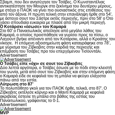
Σβαμπ, που δεν ανησύχησε τον Τσάβες. Ο Κωνσταντέλιας
αντικατέστησε τον Μουργκ στο ξεκίνημα του δευτέρου μέρους,
με στόχο ο ΠΑΟΚ να γίνει πιο ουσιαστικός στις επιθέσεις του
από τον άξονα. Η πρώτη τελική στην επανάληψη ήρθε στο 54′,
με άστοχο σουτ του Σάστρε εκτός περιοχής, πριν στο 58′ ο Ότο
χάσει σπουδαία ευκαιρία με πλασέ από την μικρή περιοχή.
Ο Κοτάρσκι «έσωσε» τον Καμαρά
Στο 60’ ο Παναιτωλικός απείλησε από μεγάλο λάθος του
Καμαρά, ο οποίος προσπάθησε να γυρίσει προς τα πίσω, ο
Λαχούντ βγήκε απέναντι από τον Κοτάρσκι, αλλά ο Κροάτης τον
νίκησε. Η επόμενη αξιοσημείωτη φάση καταγράφηκε στο 78’,
με γύρισμα του Ζίβκοβιτς στην καρδιά της περιοχής και
επέμβαση του Τσάβες προ του επερχόμενου Τισουντάλι.
Advertisement
Ο Τσάβες είπε «όχι» σε σουτ του Ζίβκοβιτς
Δύο λεπτά αργότερα, ο Τσάβες έσωσε με το πόδι στην κλειστή
του γωνία, μετά από σουτ του Ζίβκοβιτς και στην επόμενη φάση
ο Καμαρά είδε σε κεφαλιά του τη μπάλα να φεύγει ελάχιστα
πάνω από την εστία.
Λύτρωση στο 87’
Το πολυπόθητο γκολ για τον ΠΑΟΚ ήρθε, τελικά, στο 87′. Ο
Ζίβκοβιτς εκτέλεσε κόρνερ και ο Μαντί Καμαρά με κεφαλιά
ακριβείας έστειλε τη μπάλα στο βάθος της εστίας του
Παναιτωλικού, γράφοντας το 0-1.
Advertisement
MVP