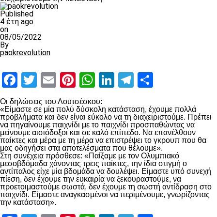
Published
4 έτη ago
on
08/05/2022
By
paokrevolution
Facebook
Twitter
Email
Pinterest
WhatsApp
LinkedIn
Telegram
Μοιραστ
Οι δηλώσεις του Λουτσέσκου:
«Είμαστε σε μία πολύ δύσκολη κατάσταση, έχουμε πολλά
προβλήματα και δεν είναι εύκολο να τη διαχειριστούμε. Πρέπει
να πηγαίνουμε παιχνίδι με το παιχνίδι προσπαθώντας να
μείνουμε αισιόδοξοι και σε καλό επίπεδο. Να επανέλθουν
παίκτες και μέρα με τη μέρα να επιστρέψει το γκρουπ που θα
μας οδηγήσει στα αποτελέσματα που θέλουμε».
Στη συνέχεια πρόσθεσε: «Παίξαμε με τον Ολυμπιακό
μεσοβδόμαδα χάνοντας τρεις παίκτες, την ίδια στιγμή ο
αντίπαλος είχε μία βδομάδα να δουλέψει. Είμαστε υπό συνεχή
πίεση, δεν έχουμε την ευκαιρία να ξεκουραστούμε, να
προετοιμαστούμε σωστά, δεν έχουμε τη σωστή αντίδραση στο
παιχνίδι. Είμαστε αναγκασμένοι να περιμένουμε, γνωρίζοντας
την κατάσταση».