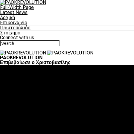
Full-Width Page
Latest News
Αρχική
Επικοινωνία
Πρωτοσέλιδο
Στοίχημα
Connect with us
PAOKREVOLUTION
Επιβεβαίωσε ο Χριστοβασίλης
Ποδόσφαιρο
«Πλέον έχουμε αλλάξει σαν ομάδα, παίξαμε σαν ένα»
«Το πιο σημαντικό είναι η αυτοπεποίθηση των
ποδοσφαιριστών»
«Πάμε να διεκδικήσουμε την οκτάδα»
«Είναι απόλαυση να παίζεις για τον κόσμο του ΠΑΟΚ»
«Θα τα δώσουμε όλα κόντρα στη Λιόν για την οκτάδα»
Μπάσκετ