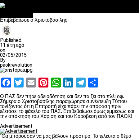
Στο OPEN τα προκριματικά, στη NOVA τα του πρωταθλήματος
Σαν σήμερα: Οταν “έφυγε” ο Λόραντ
πρωτοσέλιδο
Επιβεβαίωσε ο Χριστοβασίλης
Published
11 έτη ago
on
02/05/2015
By
paokrevolution
Facebook
Twitter
Email
Pinterest
WhatsApp
LinkedIn
Telegram
Μοιραστ
O ΠΑΣ δεν πήρε αδειοδότηση και δεν παίζει στα πλέι οφ.
Σήμερα ο Χριστοβασίλης παραχώρησε συνέντευξη Τύπου
τονίζοντας ότι η Επιτροπή είχε πάρει την απόφαση πριν
εξετάσει το φάκελο του ΠΑΣ. Επιβεβαίωσε όμως εμμέσως και
την απόκτηση του Χαρίση και του Κοροβέση από τον ΠΑΟΚ!
Advertisement
“Θα μπορούσαν να μας βάλουν πρόστιμο. Το τελευταίο θέμα