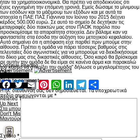
ήταν τα χρηματοοικονομικά. Θα πρέπει να αποδεικνύεις ότι
έχεις εγγυημένη την επόμενη χρονιά. Εμείς δώσαμε το μίνιμουμ
των εσόδων και το μάξιμουμ των εξόδων και με αυτά τα
στοιχεία η ΠΑΕ ΠΑΣ Γιάννινα τον Ιούνιο του 2015 δείχνει
κέρδος 500.000 ευρώ. Σε αυτό το σημείο δε δεχτήκαν τις
μεταγραφές δύο παικτών μας στον ΠΑΟΚ παρόλο που
προσκομίσαμε τα απαραίτητα στοιχεία. Δεν βάλαμε καν να
φανταστείτε στα έσοδα την αύξηση του μετοχικού κεφαλαίου.
Αυτό σημαίνει ότι η απόφαση είχε παρθεί πριν μπούμε στην
αίθουσα. Πρέπει η ομάδα να πάρει τέσσερις βαθμούς στις
τελευταίες δύο αγωνιστικές για να μπορούμε να διεκδικήσουμε
το δίκιο μας στις δικαστικές αίθουσες. Όσο καιρό θα βρίσκομαι
σε αυτήν την ομάδα δε θα είμαι σε κανένα άρμα και παρακαλώ
Continue Reading
τον κόσμο να στηρίξει την ομάδα” δήλωσε ο μεγαλομέτοχος του
Advertisement
ΠΑΣ
You may like
Click to comment
Facebook
Twitter
Email
Pinterest
WhatsApp
LinkedIn
Telegram
Μοιραστ
Leave a Reply
Η ηλ. διεύθυνση σας δεν δημοσιεύεται.
Τα υποχρεωτικά
πεδία σημειώνονται με
*
Related Topics:
Up Next
Στα μπουζούκια με την κούπα!
Don't Miss
Μαντούρο η επιστροφή! Εκτός ο Σκόνδρας (video)
Σχόλιο
*