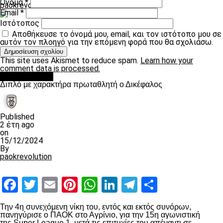
Όνομα
*
paokrevolution
Email
*
Ιστότοπος
Αποθήκευσε το όνομά μου, email, και τον ιστότοπο μου σε
αυτόν τον πλοηγό για την επόμενη φορά που θα σχολιάσω.
This site uses Akismet to reduce spam.
Learn how your
comment data is processed.
πρωτοσέλιδο
Διπλό με χαρακτήρα πρωταθλητή ο Δικέφαλος
Published
2 έτη ago
on
15/12/2024
By
paokrevolution
Facebook
Twitter
Email
Pinterest
WhatsApp
LinkedIn
Telegram
Μοιραστ
Την 4
η
συνεχόμενη νίκη του, εντός και εκτός συνόρων,
πανηγύρισε ο ΠΑΟΚ στο Αγρίνιο, για την 15
η
αγωνιστική
της
Super League 1
, μετά τις επιτυχίες του απέναντι σε