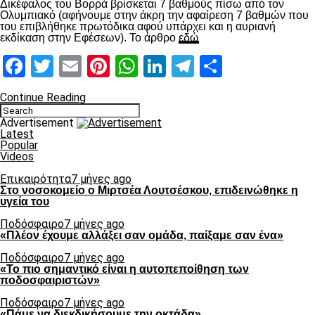
Δικέφαλος του Βορρά βρίσκεται 7 βαθμούς πίσω από τον
Ολυμπιακό (αφήνουμε στην άκρη την αφαίρεση 7 βαθμών που
του επιβλήθηκε πρωτόδικα αφού υπάρχει και η αυριανή
εκδίκαση στην Εφέσεων). Το άρθρο
εδώ
Facebook
Twitter
Email
Pinterest
WhatsApp
LinkedIn
Telegram
Μοιραστ
Continue Reading
Advertisement
Latest
Popular
Videos
Επικαιρότητα
7 μήνες ago
Στο νοσοκομείο ο Μιρτσέα Λουτσέσκου, επιδεινώθηκε η
υγεία του
Ποδόσφαιρο
7 μήνες ago
«Πλέον έχουμε αλλάξει σαν ομάδα, παίξαμε σαν ένα»
Ποδόσφαιρο
7 μήνες ago
«Το πιο σημαντικό είναι η αυτοπεποίθηση των
ποδοσφαιριστών»
Ποδόσφαιρο
7 μήνες ago
«Πάμε να διεκδικήσουμε την οκτάδα»