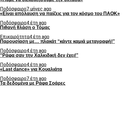
Ποδόσφαιρο
7 μήνες ago
«Είναι απόλαυση να παίζεις για τον κόσμο του ΠΑΟΚ»
Ποδόσφαιρο
4 έτη ago
Πιθανή θλάση ο Τόμας
Επικαιρότητα
4 έτη ago
Παρουσίαση με… πλακάτ “κάντε καμιά μεταγραφή!”
Ποδόσφαιρο
4 έτη ago
“Ράφα σαν την Χαλκιδική δεν έχει!”
Ποδόσφαιρο
4 έτη ago
«Last dance» για Κουαλιάτα
Ποδόσφαιρο
7 έτη ago
Τα δεδομένα με Ράφα Σοάρες