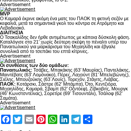
Advertisement
MVP
Ο Καμαρά έκρινε ακόμη ένα ματς του ΠΑΟΚ τη φετινή σεζόν με
κεφαλιά, μετά τα σημαντικά γκολ του κόντρα σε Ατρόμητο και
Λεβαδειακό.
ΔΙΑΙΤΗΣΙΑ
Ο Τσακαλίδης δεν ήρθε αντιμέτωπος με κάποια δύσκολη φάση.
Καταλόγισε στο 21’ χωρίς δεύτερη σκέψη το πέναλτι υπέρ του
Παναιτωλικού για μαρκάρισμα του Μιχαηλίδη και έβγαλε
συνολικά από το τσεπάκι του επτά κίτρινες.
Advertisement
Οι συνθέσεις των δύο ομάδων:
Παναιτωλικός:
Τσάβες, Μπακάκης (63’ Μαυρίας), Παντελάκης,
Μαιντέβατς (63’ Λομόνακο), Πέρες, Λαχούντ (81’ Μπελεβώνης),
Σιέλης, Μπουζούκης (63΄Λουίς), Τορεχόν, Στάγιτς, Λιάβας.
ΠΑΟΚ:
Κοτάρσκι, Σάστρε (62’ Μπάμπα), Ότο, Κεντζιόρα,
Μιχαηλίδης, Καμαρά, Σβαμπ (62’ Οζντόεφ), Ζίβκοβιτς, Μουργκ
(46’ Κωνστσντέλιας), Σορετίρε (69’ Τισουντάλι), Τσάλοφ (62’
Σαμάτα).
Advertisement
Facebook
Twitter
Email
Pinterest
WhatsApp
LinkedIn
Telegram
Μοιραστ