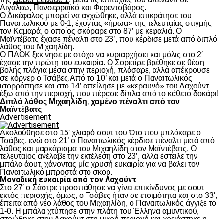
Αιγάλεω, Πανσερραϊκό και Φερεντσβάρος.
Ο Δικέφαλος μπορεί να αγχώθηκε, αλλά επικράτησε του
Παναιτωλικού με 0-1, έχοντας «ήρωα» της τελευταίας στιγμής
τον Καμαρά, ο οποίος σκόραρε στο 87’ με κεφαλιά. Ο
Μαϊντέβατς έχασε πέναλτι στο 23’, που κέρδισε μετά από διπλό
λάθος του Μιχαηλίδη.
Ο ΠΑΟΚ ξεκίνησε με στόχο να κυριαρχήσει και μόλις στο 2′
έχασε την πρώτη του ευκαιρία. Ο Σορετίρε βρέθηκε σε θέση
βολής πλάγια μέσα στην περιοχή, πλάσαρε, αλλά απέκρουσε
σε κόρνερ ο Τσάβες.Από το 10’ και μετά ο Παναιτωλικός
ισορρόπησε και στο 14′ απείλησε με «κεραυνό» του Λαχούντ
έξω από την περιοχή, που πέρασε δίπλα από το κάθετο δοκάρι!
Διπλό λάθος Μιχαηλίδη, χαμένο πέναλτι από τον
Μαϊντέβατς
Advertisement
Ακολούθησε στο 15′ χλιαρό σουτ του Ότο που μπλόκαρε ο
Τσάβες, ενώ στο 21’ ο Παναιτωλικός κέρδισε πέναλτι μετά από
λάθος και μαρκάρισμα του Μιχαηλίδη στον Μαϊντέβατς. Ο
τελευταίος ανέλαβε την εκτέλεση στο 23’, αλλά έστειλε την
μπάλα άουτ, χάνοντας μία χρυσή ευκαιρία για να βάλει τον
Παναιτωλικό μπροστά στο σκορ.
Μοναδική ευκαιρία από τον Λαχούντ
Στο 27′ ο Σάστρε προσπάθησε να γίνει επικίνδυνος με σουτ
εκτός περιοχής, όμως, ο Τσάβες ήταν σε ετοιμότητα και στο 33′,
έπειτα από νέο λάθος του Μιχαηλίδη, ο Παναιτωλικός άγγιξε το
1-0. Η μπάλα χτύπησε στην πλάτη του Έλληνα αμυντικού,
στρώθηκε στον Λαχούντ στη μικρή περιοχή και χρειάστηκε η