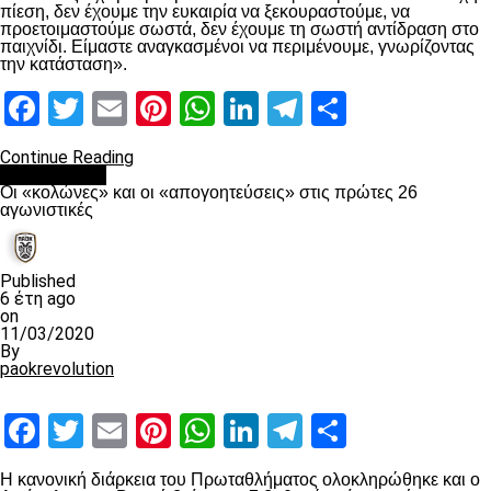
πίεση, δεν έχουμε την ευκαιρία να ξεκουραστούμε, να
προετοιμαστούμε σωστά, δεν έχουμε τη σωστή αντίδραση στο
παιχνίδι. Είμαστε αναγκασμένοι να περιμένουμε, γνωρίζοντας
την κατάσταση».
Facebook
Twitter
Email
Pinterest
WhatsApp
LinkedIn
Telegram
Μοιραστ
Continue Reading
Ποδόσφαιρο
Οι «κολώνες» και οι «απογοητεύσεις» στις πρώτες 26
αγωνιστικές
Published
6 έτη ago
on
11/03/2020
By
paokrevolution
Facebook
Twitter
Email
Pinterest
WhatsApp
LinkedIn
Telegram
Μοιραστ
Η κανονική διάρκεια του Πρωταθλήματος ολοκληρώθηκε και ο