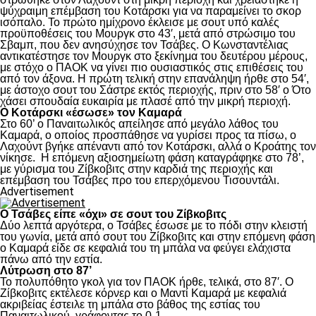
ψύχραιμη επέμβαση του Κοτάρσκι για να παραμείνει το σκορ
ισόπαλο. Το πρώτο ημίχρονο έκλεισε με σουτ υπό καλές
προϋποθέσεις του Μουργκ στο 43′, μετά από στρώσιμο του
Σβαμπ, που δεν ανησύχησε τον Τσάβες. Ο Κωνσταντέλιας
αντικατέστησε τον Μουργκ στο ξεκίνημα του δευτέρου μέρους,
με στόχο ο ΠΑΟΚ να γίνει πιο ουσιαστικός στις επιθέσεις του
από τον άξονα. Η πρώτη τελική στην επανάληψη ήρθε στο 54′,
με άστοχο σουτ του Σάστρε εκτός περιοχής, πριν στο 58′ ο Ότο
χάσει σπουδαία ευκαιρία με πλασέ από την μικρή περιοχή.
Ο Κοτάρσκι «έσωσε» τον Καμαρά
Στο 60’ ο Παναιτωλικός απείλησε από μεγάλο λάθος του
Καμαρά, ο οποίος προσπάθησε να γυρίσει προς τα πίσω, ο
Λαχούντ βγήκε απέναντι από τον Κοτάρσκι, αλλά ο Κροάτης τον
νίκησε. Η επόμενη αξιοσημείωτη φάση καταγράφηκε στο 78’,
με γύρισμα του Ζίβκοβιτς στην καρδιά της περιοχής και
επέμβαση του Τσάβες προ του επερχόμενου Τισουντάλι.
Advertisement
Ο Τσάβες είπε «όχι» σε σουτ του Ζίβκοβιτς
Δύο λεπτά αργότερα, ο Τσάβες έσωσε με το πόδι στην κλειστή
του γωνία, μετά από σουτ του Ζίβκοβιτς και στην επόμενη φάση
ο Καμαρά είδε σε κεφαλιά του τη μπάλα να φεύγει ελάχιστα
πάνω από την εστία.
Λύτρωση στο 87’
Το πολυπόθητο γκολ για τον ΠΑΟΚ ήρθε, τελικά, στο 87′. Ο
Ζίβκοβιτς εκτέλεσε κόρνερ και ο Μαντί Καμαρά με κεφαλιά
ακριβείας έστειλε τη μπάλα στο βάθος της εστίας του
Παναιτωλικού, γράφοντας το 0-1.