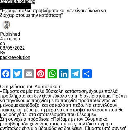
Continue Reading
πρωτοσέλιδο
“Έχουμε πολλά προβλήματα και δεν είναι εύκολο να
διαχειριστούμε την κατάσταση”
Published
4 έτη ago
on
08/05/2022
By
paokrevolution
Facebook
Twitter
Email
Pinterest
WhatsApp
LinkedIn
Telegram
Μοιραστ
Οι δηλώσεις του Λουτσέσκου:
«Είμαστε σε μία πολύ δύσκολη κατάσταση, έχουμε πολλά
προβλήματα και δεν είναι εύκολο να τη διαχειριστούμε. Πρέπει
να πηγαίνουμε παιχνίδι με το παιχνίδι προσπαθώντας να
μείνουμε αισιόδοξοι και σε καλό επίπεδο. Να επανέλθουν
παίκτες και μέρα με τη μέρα να επιστρέψει το γκρουπ που θα
μας οδηγήσει στα αποτελέσματα που θέλουμε».
Στη συνέχεια πρόσθεσε: «Παίξαμε με τον Ολυμπιακό
μεσοβδόμαδα χάνοντας τρεις παίκτες, την ίδια στιγμή ο
αντίπαλος είχε μία βδομάδα να δουλέψει. Είμαστε υπό συνεχή