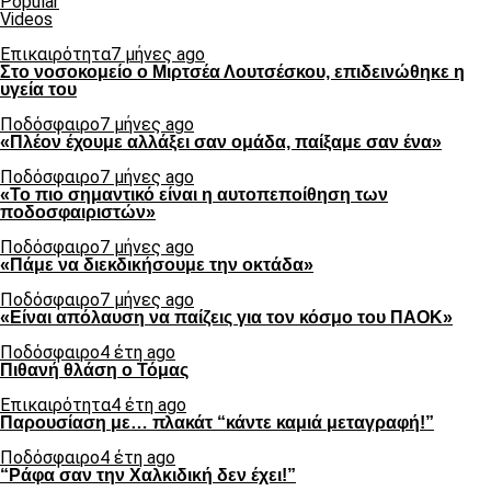
Popular
Videos
Επικαιρότητα
7 μήνες ago
Στο νοσοκομείο ο Μιρτσέα Λουτσέσκου, επιδεινώθηκε η
υγεία του
Ποδόσφαιρο
7 μήνες ago
«Πλέον έχουμε αλλάξει σαν ομάδα, παίξαμε σαν ένα»
Ποδόσφαιρο
7 μήνες ago
«Το πιο σημαντικό είναι η αυτοπεποίθηση των
ποδοσφαιριστών»
Ποδόσφαιρο
7 μήνες ago
«Πάμε να διεκδικήσουμε την οκτάδα»
Ποδόσφαιρο
7 μήνες ago
«Είναι απόλαυση να παίζεις για τον κόσμο του ΠΑΟΚ»
Ποδόσφαιρο
4 έτη ago
Πιθανή θλάση ο Τόμας
Επικαιρότητα
4 έτη ago
Παρουσίαση με… πλακάτ “κάντε καμιά μεταγραφή!”
Ποδόσφαιρο
4 έτη ago
“Ράφα σαν την Χαλκιδική δεν έχει!”