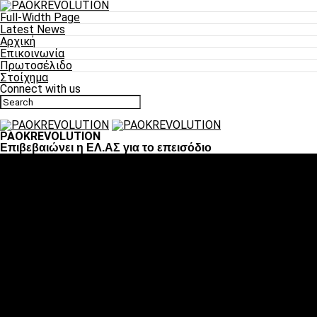
Full-Width Page
Latest News
Αρχική
Επικοινωνία
Πρωτοσέλιδο
Στοίχημα
Connect with us
PAOKREVOLUTION
Επιβεβαιώνει η ΕΛ.ΑΣ για το επεισόδιο
Ποδόσφαιρο
«Πλέον έχουμε αλλάξει σαν ομάδα, παίξαμε σαν ένα»
«Το πιο σημαντικό είναι η αυτοπεποίθηση των
ποδοσφαιριστών»
«Πάμε να διεκδικήσουμε την οκτάδα»
«Είναι απόλαυση να παίζεις για τον κόσμο του ΠΑΟΚ»
«Θα τα δώσουμε όλα κόντρα στη Λιόν για την οκτάδα»
Μπάσκετ