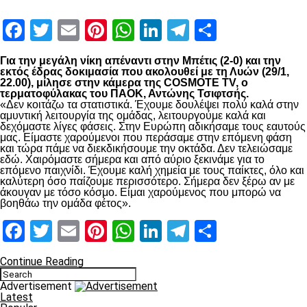
Facebook
Twitter
Email
Pinterest
WhatsApp
LinkedIn
Telegram
Μοιραστ
Για την μεγάλη νίκη απέναντι στην Μπέτις (2-0) και την
εκτός έδρας δοκιμασία που ακολουθεί με τη Λυών (29/1,
22.00), μίλησε στην κάμερα της COSMOTE TV, ο
τερματοφύλακας του ΠΑΟΚ, Αντώνης Τσιφτσής.
«Δεν κοιτάζω τα στατιστικά. Έχουμε δουλέψει πολύ καλά στην
αμυντική λειτουργία της ομάδας, λειτουργούμε καλά και
δεχόμαστε λίγες φάσεις. Στην Ευρώπη αδικήσαμε τους εαυτούς
μας. Είμαστε χαρούμενοι που περάσαμε στην επόμενη φάση
και τώρα πάμε να διεκδικήσουμε την οκτάδα. Δεν τελειώσαμε
εδώ. Χαιρόμαστε σήμερα και από αύριο ξεκινάμε για το
επόμενο παιχνίδι. Έχουμε καλή χημεία με τους παίκτες, όλο και
καλύτερη όσο παίζουμε περισσότερο. Σήμερα δεν ξέρω αν με
άκουγαν με τόσο κόσμο. Είμαι χαρούμενος που μπορώ να
βοηθάω την ομάδα φέτος».
Facebook
Twitter
Email
Pinterest
WhatsApp
LinkedIn
Telegram
Μοιραστ
Continue Reading
Advertisement
Latest