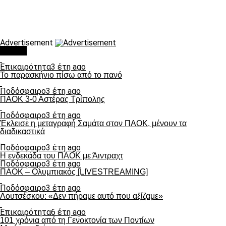
Advertisement
Τάσεις
Επικαιρότητα
3 έτη ago
Το παρασκήνιο πίσω από το πανό
Ποδόσφαιρο
3 έτη ago
ΠΑΟΚ 3-0 Αστέρας Τρίπολης
Ποδόσφαιρο
3 έτη ago
Έκλεισε η μεταγραφή Σαμάτα στον ΠΑΟΚ, μένουν τα
διαδικαστικά
Ποδόσφαιρο
3 έτη ago
Η ενδεκάδα του ΠΑΟΚ με Άιντραχτ
Ποδόσφαιρο
3 έτη ago
ΠΑΟΚ – Ολυμπιακός [LIVESTREAMING]
Ποδόσφαιρο
3 έτη ago
Λουτσέσκου: «Δεν πήραμε αυτό που αξίζαμε»
Επικαιρότητα
6 έτη ago
101 χρόνια από τη Γενοκτονία των Ποντίων