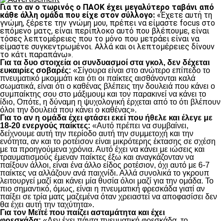
Για το αν ο τωρινός ο ΠΑΟΚ έχει μεγαλύτερο ταβάνι από
κάθε άλλη ομάδα που είχε στον σύλλογο:
«Έχετε αυτή τη
γνώμη, ξέρετε την γνώμη μου, πρέπει να είμαστε focus στο
επόμενο ματς, είναι περίπλοκο αυτό που βλέπουμε, είναι
τόσες λεπτομέρειες που το μόνο που μετράει είναι να
είμαστε συγκεντρωμένοι. Αλλά και οι λεπτομέρειες δίνουν
το κάτι παραπάνω».
Για τα δυο στοιχεία οι συνδυασμοί στα γκολ, δεν δέχεται
ευκαιρίες σοβαρές:
«Σίγουρα είναι στο ανώτερο επίπεδο το
πνευματικό μκομμάτι και ότι οι παίκτες αισθάνονται καλά
σωματικά, είναι ότι ο καθένας βλέπεις την δουλειά που κάνει ο
συμπαίκτης σου στο μάξιμουμ και τον παρακινεί να κάνει το
ίδιο, Οπότε, η δύναμη η ψυχολογική έρχεται από το ότι βλέπουν
όλοι την δουλειά που κάνει ο καθένας».
Για το αν η ομάδα έχει φτάσει εκεί που ήθελε και έλεγε με
18-20 ενεργούς παίκτες:
«Αυτό πρέπει να συμβαίνει,
δείχνουμε αυτή την περίοδο αυτή την συμμετοχή και την
ενότητα, αν και το ροτέισον είναι μικρότερης έκτασης σε σχέση
με τα προηγούμενα χρόνια. Αυτό έχει να κάνει με ιώσεις και
τραυματισμούς έμεναν παίκτες έξω και αναγκάζονταν να
παίξουν άλλοι, είναι ένα άλλο είδος ροτέσιον, όχι αυτό με 6-7
παίκτες να αλλάζουν ανά παιχνίδι. Αλλά συνολικά το γκρουπ
λειτουργεί μαζί και κάνει μία θυσία όλοι μαζί για την ομάδα. Το
πιο σημαντικό, όμως, είναι η πνευματική φρεσκάδα γιατί αν
παίξει σε τρία ματς μαζεμένα όταν χρειαστεί να αποφασίσει δεν
θα έχει αυτή την ταχύτητα».
Για τον Μεϊτέ που παίζει ασταμάτητα και έχει
φρεσκάδα:
«Δεν έχει πάντα πνευματική φρεσκάδα, το