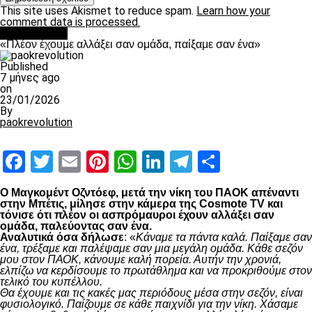
This site uses Akismet to reduce spam.
Learn how your
comment data is processed.
Ποδόσφαιρο
«Πλέον έχουμε αλλάξει σαν ομάδα, παίξαμε σαν ένα»
Published
7 μήνες ago
on
23/01/2026
By
paokrevolution
Facebook
Twitter
Email
Pinterest
WhatsApp
LinkedIn
Telegram
Μοιραστ
Ο Μαγκομέντ Οζντόεφ, μετά την νίκη του ΠΑΟΚ απέναντι
στην Μπέτις, μίλησε στην κάμερα της Cosmote TV και
τόνισε ότι πλέον οι ασπρόμαυροι έχουν αλλάξει σαν
ομάδα, παλεύοντας σαν ένα.
Αναλυτικά όσα δήλωσε
: «
Κάναμε τα πάντα καλά. Παίξαμε σαν
ένα, τρέξαμε και παλέψαμε σαν μια μεγάλη ομάδα. Κάθε σεζόν
μου στον ΠΑΟΚ, κάνουμε καλή πορεία. Αυτήν την χρονιά,
ελπίζω να κερδίσουμε το πρωτάθλημα και να προκριθούμε στον
τελικό του κυπέλλου.
Θα έχουμε και τις κακές μας περιόδους μέσα στην σεζόν, είναι
φυσιολογικό. Παίζουμε σε κάθε παιχνίδι για την νίκη. Χάσαμε