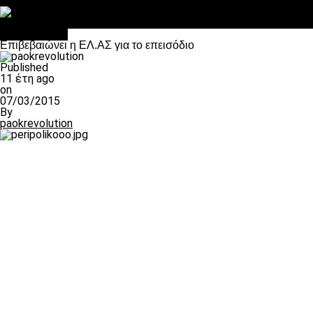
Στο OPEN τα προκριματικά, στη NOVA τα του πρωταθλήματος
Σαν σήμερα: Οταν “έφυγε” ο Λόραντ
Ποδόσφαιρο
Επιβεβαιώνει η ΕΛ.ΑΣ για το επεισόδιο
Published
11 έτη ago
on
07/03/2015
By
paokrevolution