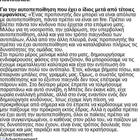
Για την αυτοπεποίθηση που έχει ο ίδιος μετά από τέτοιες
εμφανίσεις
: «Ένας προπονητής δεν μπορεί να είναι απόλυτα
με αυτοπεποίθηση, πάντα πρέπει να είναι on fire. Πρέπει να
βλέπει πάντα τον κίνδυνο που έρχεται στο επόμενο ματς.
Μιλάω για τη νοοτροπία, την χαλάρωση, την υπερβολική
αυτοπεποίθηση, αλλά και για τον τρόπο παιχνιδιού των
αντιπάλων. Αλλά από την άλλη πλευρά, ένας προπονητής θα
πρέπει να έχει αυτοπεποίθηση και να καταλαβαίνει πλήρως τις
δυνατότητες της ομάδας του.
Στο πρώτο μέρος μείναμε καλά στο ματς, δημιουργήσαμε
ενδιαφέρουσες φάσεις στο τρανζίσιον, θα μπορούσαμε να τις
έχουμε εκμεταλλευτεί καλύτερα και είχα την εντύπωση ότι
σεβόμασταν πολύ τον αντίπαλο. Έτσι, κάναμε βήματα πίσω, και
έπαιρναν μπάλες στις γραμμές μας. Όμως, ο σωστός τρόπος
τοποθέτησης και το έξυπνο παιχνίδι δεν τους επέτρεψε να
πάρουν κάτι. Στο δεύτερο μέρος έπρεπε να τολμήσουμε
παραπάνω και αυτό συνέβη, η Μπέτις δεν έκανε κάτι, είχε
ωραία εναλλαγή μπάλας, αλλά στο ένας εναντίον ενός δεν
δημιούργησε κινδύνους. Ίσως είχαμε λίγη πίεση, να
προκριθούμε από σήμερα και ότι έπρεπε να κερδίσουμε για να
μην παίξουμε την πρόκριση εκτός έδρας. Αλλά η ομάδα πρέπει
να έχει αυτή την αυτοπεποίθηση, όλοι οι παίκτες πρέπει να
είναι συγκεντρωμένοι, ο καθένας στον ρόλο του, να παίζουν με
τις δυνατότητες που έχουν, είναι ένας τρόπος δουλειάς που
έχουμε και μας ταιριάζει και πρέπει να το κρατήσουμε.
Advertisement