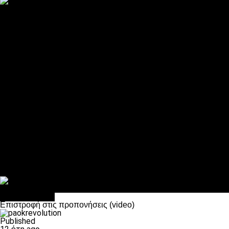
ΠΑΟΚ και τηλεοπτικά: αποκλειστικά απόφαση Σαββίδη
Αντίπαλοι
Νέα προβλήματα στην Μπέτις πριν την Τούμπα
Επίσημο «stop» στους φίλους του ΠΑΟΚ στο Αγρίνιο
Η Λιόν «σφυροκόπησε» τη Μονακό και πλησιάζει στο Champio
ΠΑΟΚ: Τι έκαναν οι αντίπαλοί του στο Europa League
Η Ριέκα διέκοψε την εγγραφή μελών ενόψει… ΠΑΟΚ
Διάφορα
Πέθανε ο μπαμπάς του Γιαννάκη, Λουκάς Μήλιος
ΣΦ ΠΑΟΚ Θύρα 4: Ανακοίνωσε οδική εκδρομή για τον αγώνα με
Κανείς δεν ξέχασε τα έξι αετόπουλα
Στο OPEN τα προκριματικά, στη NOVA τα του πρωταθλήματος
Σαν σήμερα: Οταν “έφυγε” ο Λόραντ
πρωτοσέλιδο
Επιστροφή στις προπονήσεις (video)
Published