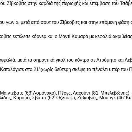
ου Ζίβκοβιτς στην καρδιά της περιοχής και επέμβαση του Τσάβ
ου γωνία, μετά από σουτ του Ζίβκοβιτς και στην επόμενη φάση ο
οβιτς εκτέλεσε κόρνερ και ο Μαντί Καμαρά με κεφαλιά ακριβείας
εφαλιά, μετά τα σημαντικά γκολ του κόντρα σε Ατρόμητο και Λε
αταλόγισε στο 21’ χωρίς δεύτερη σκέψη το πέναλτι υπέρ του Π
αιντέβατς (63’ Λομόνακο), Πέρες, Λαχούντ (81’ Μπελεβώνης), Σ
ίδης, Καμαρά, Σβαμπ (62’ Οζντόεφ), Ζίβκοβιτς, Μουργκ (46’ Κων
είτε