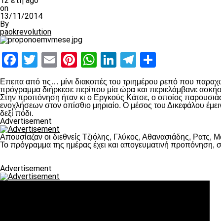
12 έτη ago
on
13/11/2014
By
paokrevolution
Facebook
Twitter
Email
Pinterest
WhatsApp
LinkedIn
Telegram
Μοιραστ
Επειτα από τις… μίνι διακοπές του τριημέρου ρεπό που παρα
πρόγραμμα διήρκεσε περίπου μία ώρα και περιελάμβανε ασκήσ
Στην προπόνηση ήταν κι ο Εργκούς Κάτσε, ο οποίος παρουσιάστ
ενοχλήσεων στον οπίσθιο μηριαίο. Ο μέσος του Δικεφάλου έμει
δεξί πόδι.
Advertisement
Απουσίαζαν οι διεθνείς Τζιόλης, Γλύκος, Αθανασιάδης, Ρατς, 
Το πρόγραμμα της ημέρας έχει και απογευματινή προπόνηση, σ
Advertisement