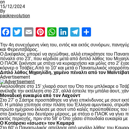
on
15/12/2024
By
paokrevolution
Facebook
Twitter
Email
Pinterest
WhatsApp
LinkedIn
Telegram
Μοιραστ
Την 4
η
συνεχόμενη νίκη του, εντός και εκτός συνόρων, πανηγύρ
και Φερεντσβάρος.
Ο Δικέφαλος μπορεί να αγχώθηκε, αλλά επικράτησε του Παναιτω
πέναλτι στο 23’, που κέρδισε μετά από διπλό λάθος του Μιχαηλ
Ο ΠΑΟΚ ξεκίνησε με στόχο να κυριαρχήσει και μόλις στο 2′ έχ
κόρνερ ο Τσάβες.Από το 10’ και μετά ο Παναιτωλικός ισορρόπη
Διπλό λάθος Μιχαηλίδη, χαμένο πέναλτι από τον Μαϊντέβα
Advertisement
Ακολούθησε στο 15′ χλιαρό σουτ του Ότο που μπλόκαρε ο Τσάβε
ανέλαβε την εκτέλεση στο 23’, αλλά έστειλε την μπάλα άουτ, χά
Μοναδική ευκαιρία από τον Λαχούντ
Στο 27′ ο Σάστρε προσπάθησε να γίνει επικίνδυνος με σουτ εκτό
0. Η μπάλα χτύπησε στην πλάτη του Έλληνα αμυντικού, στρώθηκ
πρώτο ημίχρονο έκλεισε με σουτ υπό καλές προϋποθέσεις του 
στο ξεκίνημα του δευτέρου μέρους, με στόχο ο ΠΑΟΚ να γίνει π
εκτός περιοχής, πριν στο 58′ ο Ότο χάσει σπουδαία ευκαιρία μ
Ο Κοτάρσκι «έσωσε» τον Καμαρά
Στο 60’ ο Παναιτωλικός απείλησε από μεγάλο λάθος του Καμαρά