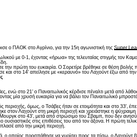
είτε
ισε ο ΠΑΟΚ στο Αγρίνιο, για την 15
η
αγωνιστική της
Super Lea
λικού με 0-1, έχοντας «ήρωα» της τελευταίας στιγμής τον Καμα
ίδη.
ασε την πρώτη του ευκαιρία. Ο Σορετίρε βρέθηκε σε θέση βολής
σε και στο 14′ απείλησε με «κεραυνό» του Λαχούντ έξω από την
τς
ς, ενώ στο 21’ ο Παναιτωλικός κέρδισε πέναλτι μετά από λάθος
νοντας μία χρυσή ευκαιρία για να βάλει τον Παναιτωλικό μπροστ
ς περιοχής, όμως, ο Τσάβες ήταν σε ετοιμότητα και στο 33′, έπε
ε στον Λαχούντ στη μικρή περιοχή και χρειάστηκε η ψύχραιμη 
Μουργκ στο 43′, μετά από στρώσιμο του Σβαμπ, που δεν ανησύ
ιο ουσιαστικός στις επιθέσεις του από τον άξονα. Η πρώτη τελι
ε πλασέ από την μικρή περιοχή.
, ο οποίος προσπάθησε να γυρίσει προς τα πίσω, ο Λαχούντ βγ