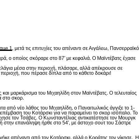
gue 1
, μετά τις επιτυχίες του απέναντι σε Αιγάλεω, Πανσερραϊκό
ρά, ο οποίος σκόραρε στο 87’ με κεφαλιά. Ο Μαϊντέβατς έχασε
 πλάγια μέσα στην περιοχή, πλάσαρε, αλλά απέκρουσε σε
 περιοχή, που πέρασε δίπλα από το κάθετο δοκάρι!
 και μαρκάρισμα του Μιχαηλίδη στον Μαϊντέβατς. Ο τελευταίος
ά στο σκορ.
ιτα από νέο λάθος του Μιχαηλίδη, ο Παναιτωλικός άγγιξε το 1-
επέμβαση του Κοτάρσκι για να παραμείνει το σκορ ισόπαλο. Το
χησε τον Τσάβες. Ο Κωνσταντέλιας αντικατέστησε τον Μουργκ
κή στην επανάληψη ήρθε στο 54′, με άστοχο σουτ του Σάστρε
ήκε απέναντι από τον Κοτάρσκι, αλλά ο Κροάτης τον νίκησε. Η