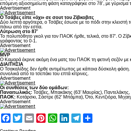
επόμενη αξιοσημείωτη φάση καταγράφηκε στο 78’, με γύρισμα τ
Advertisement
Ο Τσάβες είπε «όχι» σε σουτ του Ζίβκοβιτς
Δύο λεπτά αργότερα, ο Τσάβες έσωσε με το πόδι στην κλειστή τ
πάνω από την εστία.
Λύτρωση στο 87’
Το πολυπόθητο γκολ για τον ΠΑΟΚ ήρθε, τελικά, στο 87′. Ο Ζίβκ
γράφοντας το 0-1.
Advertisement
MVP
Ο Καμαρά έκρινε ακόμη ένα ματς του ΠΑΟΚ τη φετινή σεζόν με κ
ΔΙΑΙΤΗΣΙΑ
Ο Τσακαλίδης δεν ήρθε αντιμέτωπος με κάποια δύσκολη φάση. Κ
συνολικά από το τσεπάκι του επτά κίτρινες.
Advertisement
Οι συνθέσεις των δύο ομάδων:
Παναιτωλικός:
Τσάβες, Μπακάκης (63’ Μαυρίας), Παντελάκης, Μ
ΠΑΟΚ:
Κοτάρσκι, Σάστρε (62’ Μπάμπα), Ότο, Κεντζιόρα, Μιχαηλ
Advertisement
Facebook
Twitter
Email
Pinterest
WhatsApp
LinkedIn
Telegram
Μοιραστ