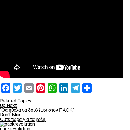
Facebook
Twitter
Email
Pinterest
WhatsApp
LinkedIn
Telegram
Μοιραστ
Related Topics:
Up Next
“Θα ήθελα να δουλέψω στον ΠΑΟΚ”
Don't Miss
Ούτε τώρα για τα χρέη!
paokrevolution