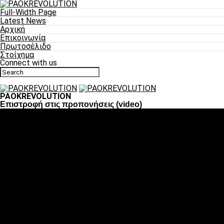
Full-Width Page
Latest News
Αρχική
Επικοινωνία
Πρωτοσέλιδο
Στοίχημα
Connect with us
PAOKREVOLUTION
Επιστροφή στις προπονήσεις (video)
Ποδόσφαιρο
«Πλέον έχουμε αλλάξει σαν ομάδα, παίξαμε σαν ένα»
«Το πιο σημαντικό είναι η αυτοπεποίθηση των ποδοσφαιριστώ
«Πάμε να διεκδικήσουμε την οκτάδα»
«Είναι απόλαυση να παίζεις για τον κόσμο του ΠΑΟΚ»
«Θα τα δώσουμε όλα κόντρα στη Λιόν για την οκτάδα»
Μπάσκετ
Αλλαγή ώρας με Σπόρτινγκ και Μπιλμπάο