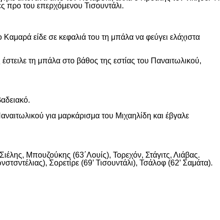
ες προ του επερχόμενου Τισουντάλι.
 Καμαρά είδε σε κεφαλιά του τη μπάλα να φεύγει ελάχιστα
 έστειλε τη μπάλα στο βάθος της εστίας του Παναιτωλικού,
βαδειακό.
αναιτωλικού για μαρκάρισμα του Μιχαηλίδη και έβγαλε
ιέλης, Μπουζούκης (63΄Λουίς), Τορεχόν, Στάγιτς, Λιάβας.
στσντέλιας), Σορετίρε (69’ Τισουντάλι), Τσάλοφ (62’ Σαμάτα).