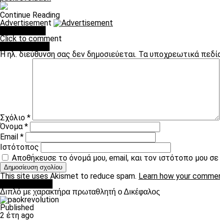
Continue Reading
Advertisement
You may like
Click to comment
Leave a Reply
Η ηλ. διεύθυνση σας δεν δημοσιεύεται.
Τα υποχρεωτικά πεδί
Σχόλιο
*
Όνομα
*
Email
*
Ιστότοπος
Αποθήκευσε το όνομά μου, email, και τον ιστότοπο μου σ
This site uses Akismet to reduce spam.
Learn how your commen
πρωτοσέλιδο
Διπλό με χαρακτήρα πρωταθλητή ο Δικέφαλος
Published
2 έτη ago