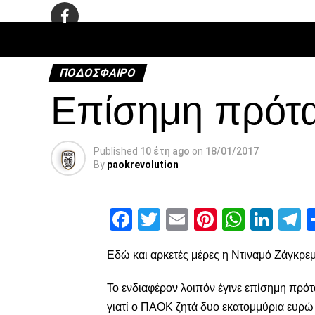
ΠΟΔΌΣΦΑ
ΠΟΔΌΣΦΑΙΡΟ
Επίσημη πρότα
Published
10 έτη ago
on
18/01/2017
By
paokrevolution
Facebook
Twitter
Email
Pinterest
Whats
Link
T
Εδώ και αρκετές μέρες η Ντιναμό Ζάγκρεμ
Το ενδιαφέρον λοιπόν έγινε επίσημη πρό
γιατί ο ΠΑΟΚ ζητά δυο εκατομμύρια ευρώ 