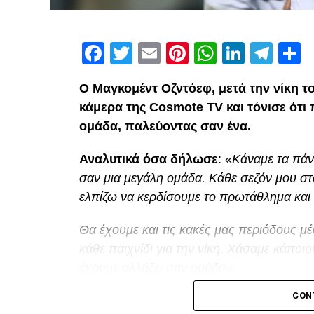
Facebook
Twitter
Email
Pinterest
WhatsAp
Linked
Tel
Μ
Ο Μαγκομέντ Οζντόεφ, μετά την νίκη τ
κάμερα της Cosmote TV και τόνισε ότι
ομάδα, παλεύοντας σαν ένα.
Αναλυτικά όσα δήλωσε
: «
Κάναμε τα πάν
σαν μια μεγάλη ομάδα. Κάθε σεζόν μου στ
ελπίζω να κερδίσουμε το πρωτάθλημα και 
Θα έχουμε και τις κακές μας περιόδους μέ
κάθε παιχνίδι για την νίκη. Χάσαμε κάπ
έχουμε αλλάξει σαν ομάδα».
Facebook
Twitter
Email
Pinterest
WhatsAp
Linked
Tel
Μ
CON