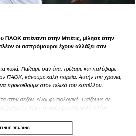
p
In
egram
οιραστείτε
ου ΠΑΟΚ απέναντι στην Μπέτις, μίλησε στην
 πλέον οι ασπρόμαυροι έχουν αλλάξει σαν
τα καλά. Παίξαμε σαν ένα, τρέξαμε και παλέψαμε
ον ΠΑΟΚ, κάνουμε καλή πορεία. Αυτήν την χρονιά,
να προκριθούμε στον τελικό του κυπέλλου.
σα στην σεζόν, είναι φυσιολογικό. Παίζουμε σε
οιους βαθμούς λόγω συγκέντρωσης αλλά πλέον
p
In
egram
οιραστείτε
TINUE READING