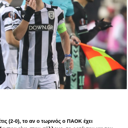
p
In
egram
οιραστείτε
ις (2-0), το αν ο τωρινός ο ΠΑΟΚ έχει