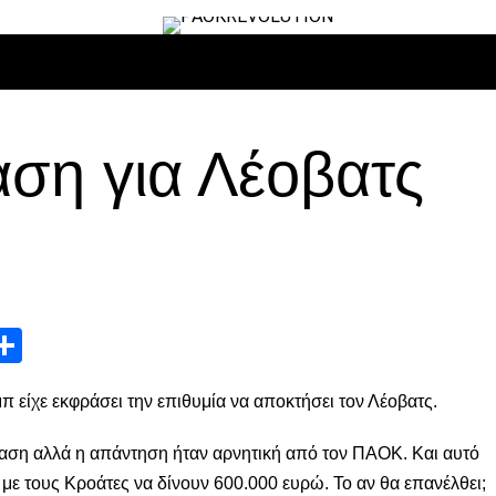
ΙΡΟ
ΜΠΆΣΚΕΤ
ΒΌΛΛΕΫ
ΕΠΙΚΑΙΡΌΤΗΤΑ
ΑΝΤΊΠΑΛΟΙ
ση για Λέοβατς
App
edIn
elegram
Μοιραστείτε
π είχε εκφράσει την επιθυμία να αποκτήσει τον Λέοβατς.
ταση αλλά η απάντηση ήταν αρνητική από τον ΠΑΟΚ. Και αυτό
με τους Κροάτες να δίνουν 600.000 ευρώ. Το αν θα επανέλθει;