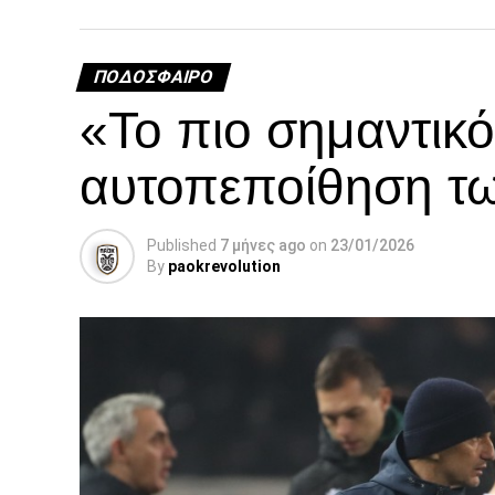
ΠΟΔΌΣΦΑΙΡΟ
«Το πιο σημαντικό 
αυτοπεποίθηση τ
Published
7 μήνες ago
on
23/01/2026
By
paokrevolution