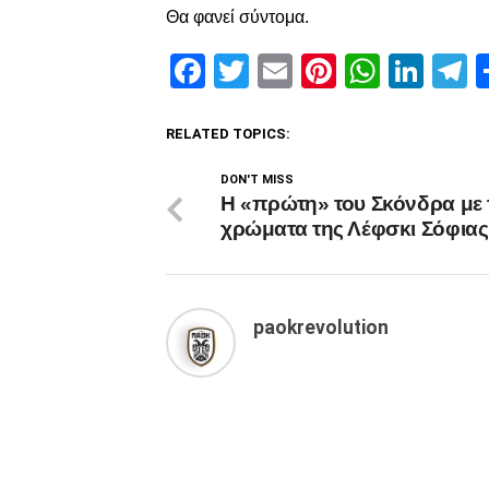
Θα φανεί σύντομα.
Facebook
Twitter
Email
Pinterest
Whats
Link
T
RELATED TOPICS:
DON'T MISS
H «πρώτη» του Σκόνδρα με 
χρώματα της Λέφσκι Σόφιας
paokrevolution