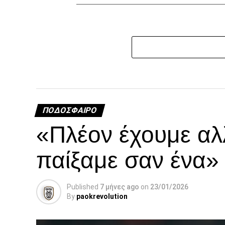
ΠΟΔΌΣΦΑΙΡΟ
«Πλέον έχουμε αλ
παίξαμε σαν ένα»
Published
7 μήνες ago
on
23/01/2026
By
paokrevolution