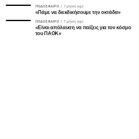
Ο Καμαρά έκρινε ακόμη ένα ματς του ΠΑΟΚ τη φετινή
ΠΟΔΌΣΦΑΙΡΟ
7 μήνες ago
σεζόν με κεφαλιά, μετά τα σημαντικά γκολ του κόντρα σε
«Πάμε να διεκδικήσουμε την οκτάδα»
Ατρόμητο και Λεβαδειακό.
ΠΟΔΌΣΦΑΙΡΟ
7 μήνες ago
«Είναι απόλαυση να παίζεις για τον κόσμο
ΔΙΑΙΤΗΣΙΑ
του ΠΑΟΚ»
Ο Τσακαλίδης δεν ήρθε αντιμέτωπος με κάποια δύσκολη
φάση. Καταλόγισε στο 21’ χωρίς δεύτερη σκέψη το
πέναλτι υπέρ του Παναιτωλικού για μαρκάρισμα του
Μιχαηλίδη και έβγαλε συνολικά από το τσεπάκι του επτά
κίτρινες.
ADVERTISEMENT
Οι συνθέσεις των δύο ομάδων: