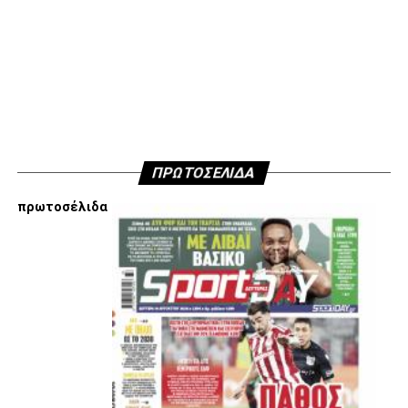
Παναιτωλικός:
Τσάβες, Μπακάκης (63’ Μαυρίας),
Παντελάκης, Μαιντέβατς (63’ Λομόνακο), Πέρες, Λαχούντ
(81’ Μπελεβώνης), Σιέλης, Μπουζούκης (63΄Λουίς),
Τορεχόν, Στάγιτς, Λιάβας.
ΠΑΟΚ:
Κοτάρσκι, Σάστρε (62’ Μπάμπα), Ότο, Κεντζιόρα,
Μιχαηλίδης, Καμαρά, Σβαμπ (62’ Οζντόεφ), Ζίβκοβιτς,
Μουργκ (46’ Κωνστσντέλιας), Σορετίρε (69’ Τισουντάλι),
ΠΡΩΤΟΣΕΛΙΔΑ
Τσάλοφ (62’ Σαμάτα).
πρωτοσέλιδα
ADVERTISEMENT
Facebook
Twitter
Email
Pinterest
WhatsApp
LinkedIn
Telegram
Μοιρασ