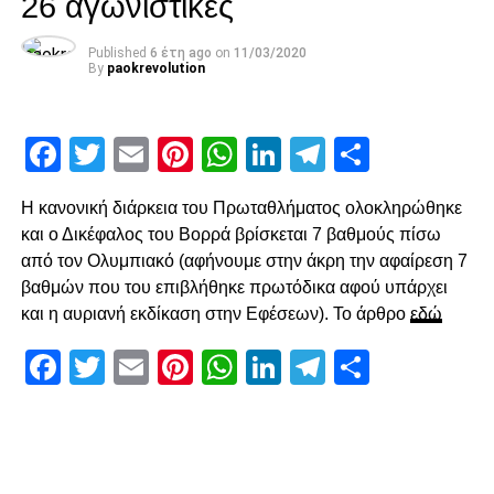
26 αγωνιστικές
Ότο χάσει σπουδαία ευκαιρία με πλασέ από την μικρή
περιοχή.
Published
6 έτη ago
on
11/03/2020
By
paokrevolution
Ο Κοτάρσκι «έσωσε» τον Καμαρά
Στο 60’ ο Παναιτωλικός απείλησε από μεγάλο λάθος του
Facebook
Twitter
Email
Pinterest
WhatsApp
LinkedIn
Telegram
Μοιρασ
Καμαρά, ο οποίος προσπάθησε να γυρίσει προς τα πίσω,
ο Λαχούντ βγήκε απέναντι από τον Κοτάρσκι, αλλά ο
Η κανονική διάρκεια του Πρωταθλήματος ολοκληρώθηκε
Κροάτης τον νίκησε. Η επόμενη αξιοσημείωτη φάση
και ο Δικέφαλος του Βορρά βρίσκεται 7 βαθμούς πίσω
καταγράφηκε στο 78’, με γύρισμα του Ζίβκοβιτς στην
από τον Ολυμπιακό (αφήνουμε στην άκρη την αφαίρεση 7
καρδιά της περιοχής και επέμβαση του Τσάβες προ του
βαθμών που του επιβλήθηκε πρωτόδικα αφού υπάρχει
επερχόμενου Τισουντάλι.
και η αυριανή εκδίκαση στην Εφέσεων). Το άρθρο
εδώ
Facebook
Twitter
Email
Pinterest
WhatsApp
LinkedIn
Telegram
Μοιρασ
ADVERTISEMENT
Ο Τσάβες είπε «όχι» σε σουτ του Ζίβκοβιτς