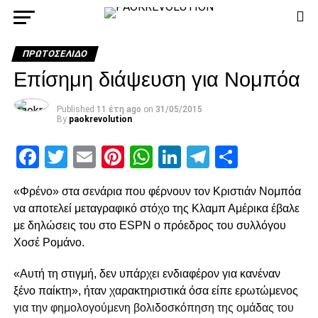
ΠΡΩΤΟΣΈΛΙΔΟ
Επίσημη διάψευση για Νομπόα
Published
11 έτη ago
on
31/05/2015
By
paokrevolution
Facebook
Twitter
Email
Pinterest
WhatsApp
LinkedIn
Telegram
Μοιρασ
«Φρένο» στα σενάρια που φέρνουν τον Κριστιάν Νομπόα
να αποτελεί μεταγραφικό στόχο της Κλαμπ Αμέρικα έβαλε
με δηλώσεις του στο ESPN ο πρόεδρος του συλλόγου
Χοσέ Ρομάνο.
«Αυτή τη στιγμή, δεν υπάρχει ενδιαφέρον για κανέναν
ξένο παίκτη», ήταν χαρακτηριστικά όσα είπε ερωτώμενος
για την φημολογούμενη βολιδοσκόπηση της ομάδας του