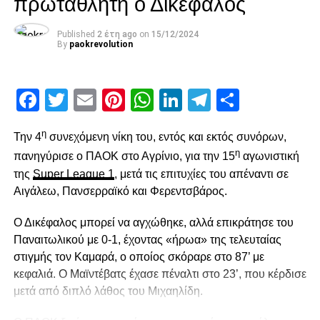
πρωταθλητή ο Δικέφαλος
paokrevolution
Published
2 έτη ago
on
15/12/2024
By
paokrevolution
Facebook
Twitter
Email
Pinterest
WhatsApp
LinkedIn
Telegram
Μοιρασ
η
Την 4
συνεχόμενη νίκη του, εντός και εκτός συνόρων,
η
πανηγύρισε ο ΠΑΟΚ στο Αγρίνιο, για την 15
αγωνιστική
της
Super League 1
, μετά τις επιτυχίες του απέναντι σε
Αιγάλεω, Πανσερραϊκό και Φερεντσβάρος.
Ο Δικέφαλος μπορεί να αγχώθηκε, αλλά επικράτησε του
Παναιτωλικού με 0-1, έχοντας «ήρωα» της τελευταίας
στιγμής τον Καμαρά, ο οποίος σκόραρε στο 87’ με
κεφαλιά. Ο Μαϊντέβατς έχασε πέναλτι στο 23’, που κέρδισε
μετά από διπλό λάθος του Μιχαηλίδη.