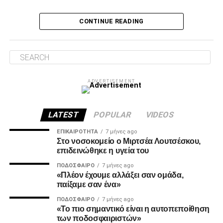
Δύο λεπτά αργότερα, ο Τσάβες έσωσε με το πόδι στην
CONTINUE READING
κλειστή του γωνία, μετά από σουτ του Ζίβκοβιτς και στην
επόμενη φάση ο Καμαρά είδε σε κεφαλιά του τη μπάλα να
φεύγει ελάχιστα πάνω από την εστία.
Λύτρωση στο 87’
ADVERTISEMENT
Το πολυπόθητο γκολ για τον ΠΑΟΚ ήρθε, τελικά, στο 87′.
Ο Ζίβκοβιτς εκτέλεσε κόρνερ και ο Μαντί Καμαρά με
κεφαλιά ακριβείας έστειλε τη μπάλα στο βάθος της εστίας
LATEST
POPULAR
VIDEOS
του Παναιτωλικού, γράφοντας το 0-1.
ΕΠΙΚΑΙΡΌΤΗΤΑ
7 μήνες ago
Στο νοσοκομείο ο Μιρτσέα Λουτσέσκου,
επιδεινώθηκε η υγεία του
ADVERTISEMENT
ΠΟΔΌΣΦΑΙΡΟ
7 μήνες ago
«Πλέον έχουμε αλλάξει σαν ομάδα,
παίξαμε σαν ένα»
ΠΟΔΌΣΦΑΙΡΟ
7 μήνες ago
MVP
«Το πιο σημαντικό είναι η αυτοπεποίθηση
των ποδοσφαιριστών»